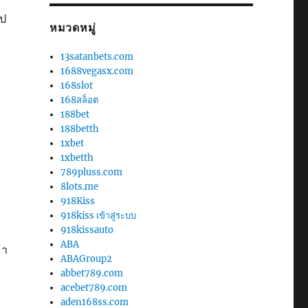
ูป
หมวดหมู่
13satanbets.com
1688vegasx.com
168slot
168สล็อต
188bet
188betth
1xbet
1xbetth
789pluss.com
8lots.me
918Kiss
918kiss เข้าสู่ระบบ
918kissauto
ABA
มา
ABAGroup2
abbet789.com
acebet789.com
aden168ss.com