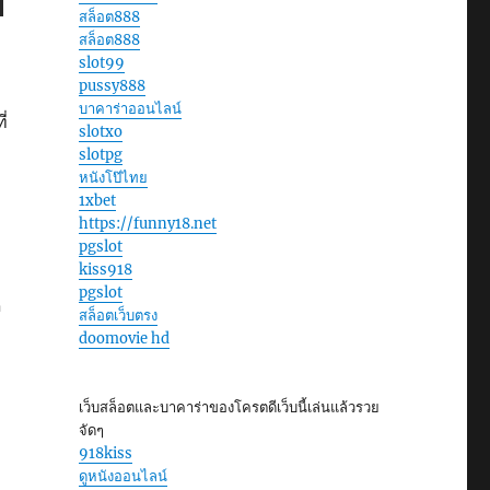
สล็อต888
สล็อต888
slot99
pussy888
บาคาร่าออนไลน์
่
slotxo
slotpg
หนังโป๊ไทย
1xbet
https://funny18.net
pgslot
kiss918
pgslot
ด
สล็อตเว็บตรง
doomovie hd
เว็บสล็อตและบาคาร่าของโครตดีเว็บนี้เล่นแล้วรวย
จัดๆ
918kiss
ดูหนังออนไลน์