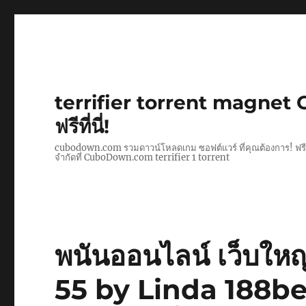
terrifier torrent magnet
ฟรีที่นี่!
cubodown.com รวมดาวน์โหลดเกม ซอฟต์แวร์ ที่คุณต้องการ! ฟรี ดา
จำกัดที่ CuboDown.com terrifier 1 torrent
พนันออนไลน์ เว็บให
55 by Linda 188be