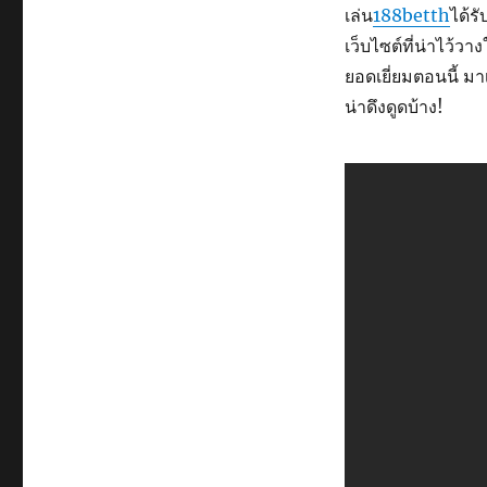
เล่น
188betth
ได้ร
เว็บไซต์ที่น่าไว้วา
ยอดเยี่ยมตอนนี้ มาเ
น่าดึงดูดบ้าง!