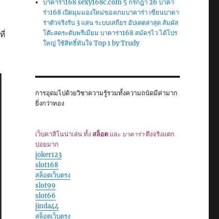
บาคาร่า168 sexy168c.com 5 กรกฎา 26 บาคา
ร่า168 เปิดมุมมองใหม่ของเกมบาคาร่า เซียนบาคา
ร่าตัวจริงรับ 3 แสน ระบบเสถียร อัปเดตล่าสุด สัมผัส
โต๊ะสดระดับพรีเมียม บาคาร่า168 สมัครไว ได้โปร
ี่
ใหญ่ ใช้สิทธิ์ทันใจ Top 1 by Trudy
การอุดมไปด้วยวิชาความรู้รวมทั้งความถนัดมีค่ามาก
ยิ่งกว่าทอง
เว็บคาสิโนน่าเล่น ทั้ง
สล็อต
และ
บาคาร่า
ตึงจริงแตก
บ่อยมาก
joker123
slot168
สล็อตเว็บตรง
slot99
slot66
jinda44
สล็อตเว็บตรง