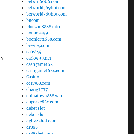
betwin6666.com
betworld369hot.com
betworld369hot.com
bitcoin
bluewin8888.info
bonanza99
boonlert1688.com
bwvip4.com
cafe444
ทำ
carlo999.net
cashgame168
cashgame168x.com
Casino
cc11388.com
chang7777
chinatown888.win
บ
cupcake88x.com
debet slot
debet slot
dgb222hot.com
dr888
dr888bet.com