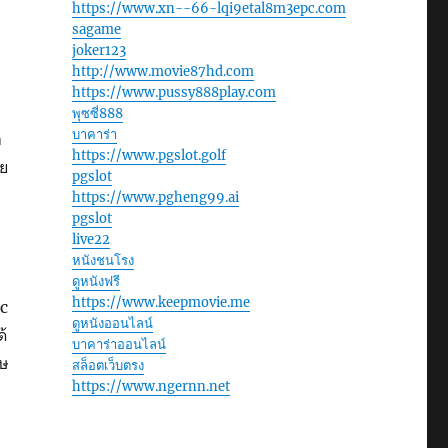
https://www.xn--66-lqi9etal8m3epc.com
sagame
joker123
http://www.movie87hd.com
https://www.pussy888play.com
พุซซี่888
บาคาร่า
า
https://www.pgslot.golf
ีย
pgslot
https://www.pgheng99.ai
pgslot
live22
หนังชนโรง
ดูหนังฟรี
https://www.keepmovie.me
c
ดูหนังออนไลน์
้
บาคาร่าออนไลน์
ศษ
สล็อตเว็บตรง
https://www.ngernn.net