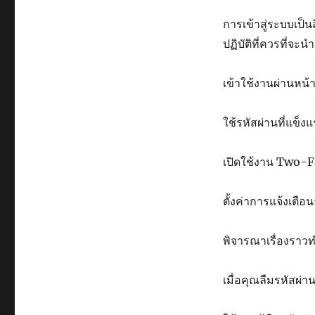
การเข้าสู่ระบบเป็น
ปฏิบัติที่ควรที่จะ
เข้าใช้งานผ่านหน้
ใช้รหัสผ่านที่แข็ง
เปิดใช้งาน Two-F
ตั้งค่าการแจ้งเต
พิจารณาเรื่องราวทำ
เมื่อคุณลืมรหัสผ่า