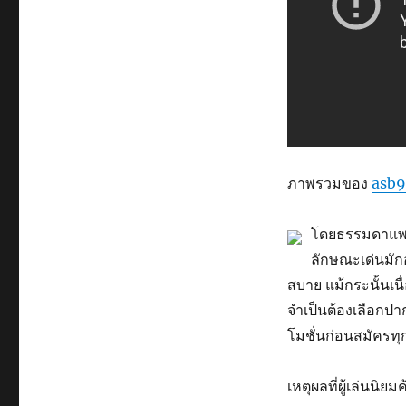
ภาพรวมของ
asb
โดยธรรมดาแพลต
ลักษณะเด่นมัก
สบาย แม้กระนั้นเนื
จำเป็นต้องเลือกปา
โมชั่นก่อนสมัครท
เหตุผลที่ผู้เล่นนิ