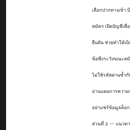
เลือกปากทางเข้า 
สมัคร เปิดบัญชีเพื
ยืนยัน ช่วยทำให้เบิ
ข้อพึงระวังขณะสม
ไม่ใช้รหัสผ่านซ้ำก
อ่านแผนการความเป็
อย่าแชร์ข้อมูลล็อก
ส่วนที่ 2 — แนวท