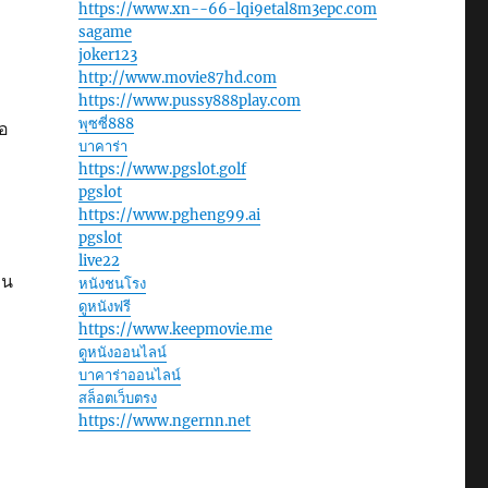
https://www.xn--66-lqi9etal8m3epc.com
sagame
joker123
http://www.movie87hd.com
https://www.pussy888play.com
พุซซี่888
่อ
บาคาร่า
https://www.pgslot.golf
pgslot
https://www.pgheng99.ai
pgslot
live22
อน
หนังชนโรง
ดูหนังฟรี
https://www.keepmovie.me
ดูหนังออนไลน์
บาคาร่าออนไลน์
สล็อตเว็บตรง
https://www.ngernn.net