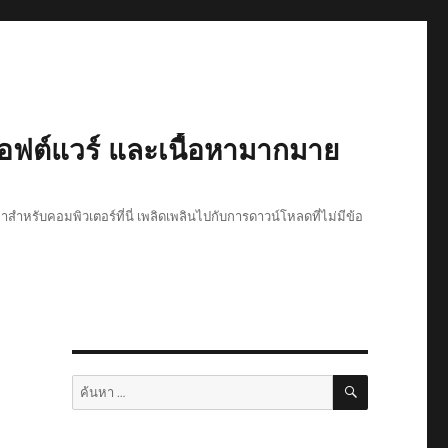
ต์แวร์ และเนื้อหามากมาย
หรับคอมพิวเตอร์ที่นี่ เพลิดเพลินไปกับการดาวน์โหลดที่ไม่มีข้อ
ค้นหา
ค้นหา: