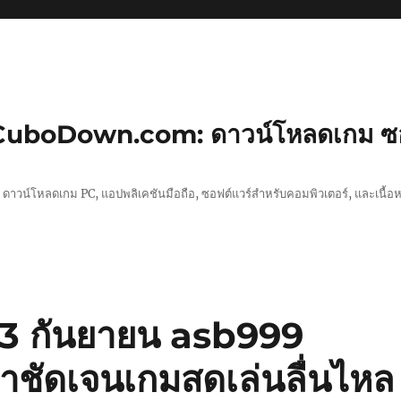
 CuboDown.com: ดาวน์โหลดเกม ซอฟ
วน์โหลดเกม PC, แอปพลิเคชันมือถือ, ซอฟต์แวร์สำหรับคอมพิวเตอร์, และเนื้อหาสำ
 13 กันยายน asb999
้าชัดเจนเกมสดเล่นลื่นไหล