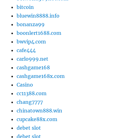
bitcoin
bluewin8888.info
bonanza99
boonlert1688.com
bwvip4.com
cafe444
carlo999.net
cashgame168
cashgame168x.com
Casino
cc11388.com
chang7777
chinatown888.win
cupcake88x.com
debet slot
debet slot