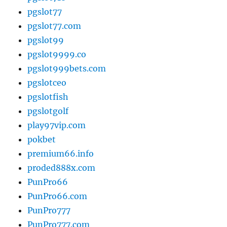
pgslot77
pgslot77.com
pgslot99
pgslot9999.co
pgslot999bets.com
pgslotceo
pgslotfish
pgslotgolf
play97vip.com
pokbet
premium66.info
proded888x.com
PunPro66
PunPro66.com
PunPro777
PunPro777.com