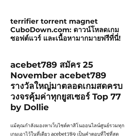
terrifier torrent magnet
CuboDown.com: ดาวน์โหลดเกม
ซอฟต์แวร์ และเนื้อหามากมายฟรีที่นี่!
acebet789 สมัคร 25
November acebet789
รางวัลใหญ่มาตลอดเกมสดครบ
วงจรคุ้มค่าทุกยูสเซอร์ Top 77
by Dollie
แม้คุณกำลังมองหาเว็บไซต์คาสิโนออนไลน์ศูนย์รวมทุก
เกมเอาไว้ในที่เดียว acebet789 เป็นคำตอบที่ใช่ที่สุด