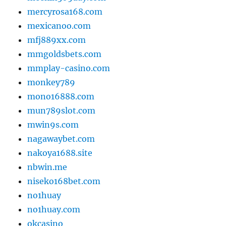
mercyrosa168.com
mexicanoo.com
mfj889xx.com
mmgoldsbets.com
mmplay-casino.com
monkey789
mono16888.com
mun789slot.com
mwin9s.com
nagawaybet.com
nakoya1688.site
nbwin.me
niseko168bet.com
no1huay
no1huay.com
okcasino