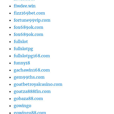
fiwdee.win
fizz169bet.com
fortune99vip.com
fox689ok.com
fox689ok.com
fullslot
fullslotpg
fullslotpg168.com
funny18
gachawin168.com
gem99ths.com
goatbetroyalcasino.com
goatza888fin.com
gobaza88.com
gowingo
gowingo88.com