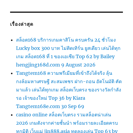
เรื่องล่าสุด
สล็อต168 บริการเกมคาสิโน ครบครัน 24 ชั่วโมง
Lucky box 300 บาท ไม่ติดเทิร์น ยูสเดียว เล่นได้ทุก
เกม สล็อต168 ที่ 1 ของเอเชีย Top 62 by Bailey
hengjing168d.com 9 August 2026
Tangtem168 ความพรีเมียมที่เข้าถึงได้จริง ลุ้น
กงล้อมหาเศรษฐี สะสมเพชร ฝาก-ถอน อัตโนมัติ คัด
มาแล้ว เล่นได้ทุกเกม สล็อตเว็บตรง ของรางวัลกำลัง
รอ เจ้าของใหม่ Top 36 by Kiara
Tangtem168e.com 30 Sep 69
casino online สล็อตเว็บตรง รวมสล็อตน่าเล่น
2026 เกมดังจากค่ายชั้นนำ พร้อมรายละเอียดครบ
ทุกมิติ เว็บแม่ jin888.asia ทดลองเล่น Top 63 by