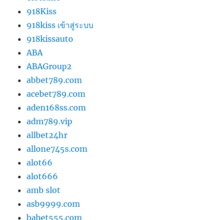
918Kiss
918kiss เข้าสู่ระบบ
918kissauto
ABA
ABAGroup2
abbet789.com
acebet789.com
aden168ss.com
adm789.vip
allbet24hr
allone745s.com
alot66
alot666
amb slot
asb9999.com
babet555.com