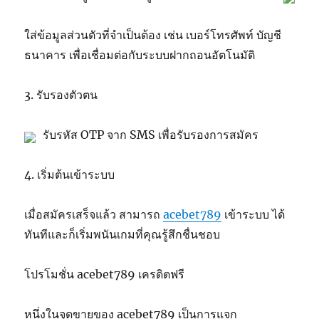
ใส่ข้อมูลส่วนตัวที่จำเป็นต้อง เช่น เบอร์โทรศัพท์ บัญชี
ธนาคาร เพื่อเชื่อมต่อกับระบบฝากถอนอัตโนมัติ
3. รับรองตัวตน
รับรหัส OTP จาก SMS เพื่อรับรองการสมัคร
4. เริ่มต้นเข้าระบบ
เมื่อสมัครเสร็จแล้ว สามารถ
acebet789
เข้าระบบ ได้
ทันทีและก็เริ่มพนันเกมที่คุณรู้สึกชื่นชอบ
โปรโมชั่น acebet789 เครดิตฟรี
หนึ่งในจุดขายของ acebet789 เป็นการแจก