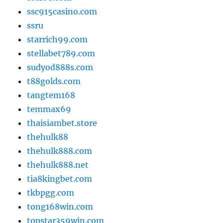
ssc915casino.com
ssru
starrich99.com
stellabet789.com
sudyod888s.com
t88golds.com
tangtem168
temmax69
thaisiambet.store
thehulk88
thehulk888.com
thehulk888.net
tia8kingbet.com
tkbpgg.com
tong168win.com
topstar359win.com