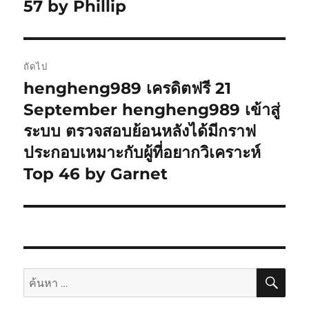
57 by Phillip
ถัดไป
hengheng989 เครดิตฟรี 21
เรื่อง
ต่อ
September hengheng989 เข้าสู่
ไป:
ระบบ ตรวจสอบย้อนหลังได้มีกราฟ
ประกอบเหมาะกับผู้ที่อยากวิเคราะห์
Top 46 by Garnet
ค้นห
ค้นหา: