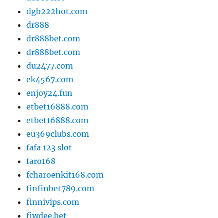
dgb222hot.com
dr888
dr888bet.com
dr888bet.com
du2477.com
ek4567.com
enjoy24.fun
etbet16888.com
etbet16888.com
eu369clubs.com
fafa 123 slot
faro168
fcharoenkit168.com
finfinbet789.com
finnivips.com
fiwdee.bet