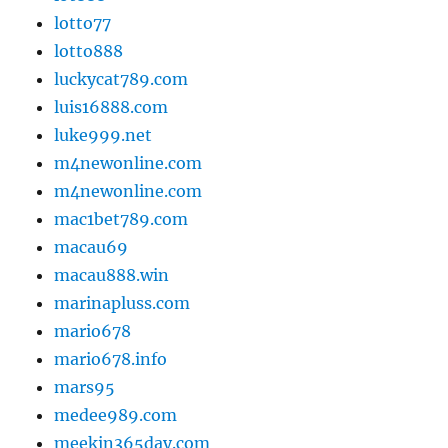
lotto77
lotto888
luckycat789.com
luis16888.com
luke999.net
m4newonline.com
m4newonline.com
mac1bet789.com
macau69
macau888.win
marinapluss.com
mario678
mario678.info
mars95
medee989.com
meekin365day.com