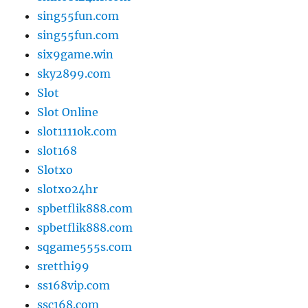
sing55fun.com
sing55fun.com
six9game.win
sky2899.com
Slot
Slot Online
slot1111ok.com
slot168
Slotxo
slotxo24hr
spbetflik888.com
spbetflik888.com
sqgame555s.com
sretthi99
ss168vip.com
ssc168.com