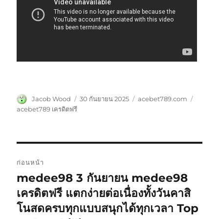
ผู้
เขียน
หมวด
ป้าย
Jacob Wood
30 กันยายน 2025
acebet789.com
เขียน
เมื่อ
หมู่
กำกับ
acebet789 เครดิตฟรี
แนะแนว
ก่อนหน้า
เรื่อง
medee98 3 กันยายน medee98
เรื่อง
ก่อน
เครดิตฟรี แตกง่ายต่อเนื่องทั้งวันคาสิ
หน้า:
โนสดครบทุกแบบสนุกได้ทุกเวลา Top