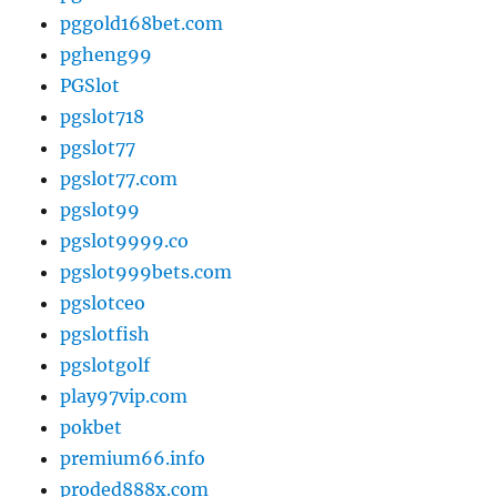
pggold168bet.com
pgheng99
PGSlot
pgslot718
pgslot77
pgslot77.com
pgslot99
pgslot9999.co
pgslot999bets.com
pgslotceo
pgslotfish
pgslotgolf
play97vip.com
pokbet
premium66.info
proded888x.com