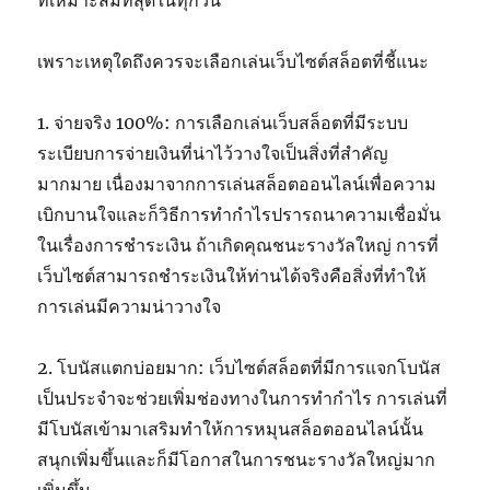
ที่เหมาะสมที่สุดในทุกวัน
เพราะเหตุใดถึงควรจะเลือกเล่นเว็บไซต์สล็อตที่ชี้แนะ
1. จ่ายจริง 100%: การเลือกเล่นเว็บสล็อตที่มีระบบ
ระเบียบการจ่ายเงินที่น่าไว้วางใจเป็นสิ่งที่สำคัญ
มากมาย เนื่องมาจากการเล่นสล็อตออนไลน์เพื่อความ
เบิกบานใจและก็วิธีการทำกำไรปรารถนาความเชื่อมั่น
ในเรื่องการชำระเงิน ถ้าเกิดคุณชนะรางวัลใหญ่ การที่
เว็บไซต์สามารถชำระเงินให้ท่านได้จริงคือสิ่งที่ทำให้
การเล่นมีความน่าวางใจ
2. โบนัสแตกบ่อยมาก: เว็บไซต์สล็อตที่มีการแจกโบนัส
เป็นประจำจะช่วยเพิ่มช่องทางในการทำกำไร การเล่นที่
มีโบนัสเข้ามาเสริมทำให้การหมุนสล็อตออนไลน์นั้น
สนุกเพิ่มขึ้นและก็มีโอกาสในการชนะรางวัลใหญ่มาก