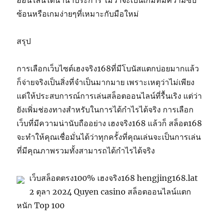
ออนไลน์ได้นานาประการ ไม่ว่าจะเป็นเกมที่มีความซับ
ซ้อนหรือเกมง่ายๆที่เหมาะกับมือใหม่
สรุป
การเลือกเว็บไซต์เฮงจริง168ที่มีโบนัสแตกบ่อยมากแล้ว
ก็จ่ายจริงเป็นสิ่งที่จำเป็นมากมาย เพราะเหตุว่าไม่เพียง
แต่ให้ประสบการณ์การเล่นสล็อตออนไลน์ที่รื้นเริง แต่ว่า
ยังเพิ่มช่องทางสำหรับในการได้กำไรได้จริง การเลือก
เว็บที่มีความน่านับถืออย่าง เฮงจริง168 แล้วก็ สล็อต168
จะทำให้คุณเชื่อมั่นได้ว่าทุกครั้งที่คุณเล่นจะเป็นการเล่น
ที่มีคุณภาพรวมทั้งสามารถได้กำไรได้จริง
เว็บสล็อตตรง100% เฮงจริง168 hengjing168.lat
2 ตุลา 2024 Quyen casino สล็อตออนไลน์แตก
หนัก Top 100