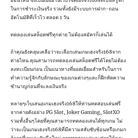
ออนไลน์ ซึ่งเป็นเยี่ยมในเว็บไซต์เฮงจริง168ที่เป็นที่รู้จัก
ในการชำระเงินจริง รวมทั้งยังมีระบบการฝาก-ถอน
อัตโนมัติที่เร็วไว ตลอด 1 วัน
ทดลองเล่นสล็อตฟรีทุกค่าย ไม่ต้องสมัครก็เล่นได้
ถ้าคุณยังคลุมเคลือว่าจะเลือกเล่นเกมเฮงจริง168จาก
ค่ายไหน คุณสามารถทดลองเล่นสล็อตฟรีได้โดยไม่ต้อง
ลงทะเบียนก่อน เป็นแนวทางที่ยอดเยี่ยมสำหรับในการ
ทำความรู้จักกับลักษณะของเกมต่างๆและก็ฝึกหัดความ
ชำนาญก่อนที่จะลงเงินจริง
หลายๆเว็บเสนอเกมเฮงจริง168ให้ท่านทดสอบเล่นฟรี
จากค่ายดังอย่าง PG Slot, Joker Gaming, SlotXO
รวมทั้งอื่นๆโดยที่คุณสามารถทดลองเล่นได้ทุกเกม ไม่
ว่าจะเป็นเกมเฮงจริง168ที่มีความสลับซับซ้อนหรือเกมก