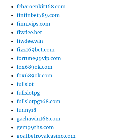
fcharoenkit168.com
finfinbet789.com
finnivips.com
fiwdee.bet
fiwdee.win
fizz169bet.com
fortune99vip.com
fox689ok.com
fox689ok.com
fullslot
fullslotpg
fullslotpg168.com
funny18
gachawin168.com
gem99ths.com
goatbetroyalcasino.com