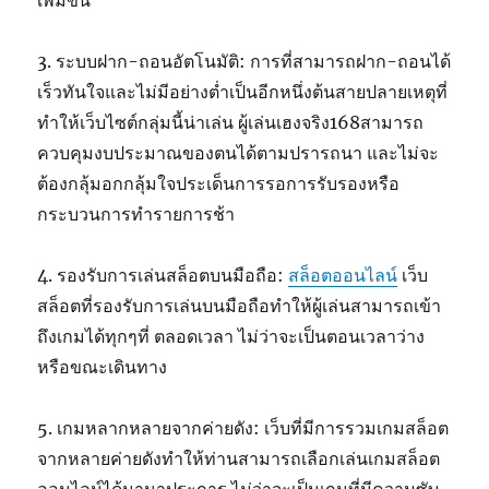
เพิ่มขึ้น
3. ระบบฝาก-ถอนอัตโนมัติ: การที่สามารถฝาก-ถอนได้
เร็วทันใจและไม่มีอย่างต่ำเป็นอีกหนึ่งต้นสายปลายเหตุที่
ทำให้เว็บไซต์กลุ่มนี้น่าเล่น ผู้เล่นเฮงจริง168สามารถ
ควบคุมงบประมาณของตนได้ตามปรารถนา และไม่จะ
ต้องกลุ้มอกกลุ้มใจประเด็นการรอการรับรองหรือ
กระบวนการทำรายการช้า
4. รองรับการเล่นสล็อตบนมือถือ:
สล็อตออนไลน์
เว็บ
สล็อตที่รองรับการเล่นบนมือถือทำให้ผู้เล่นสามารถเข้า
ถึงเกมได้ทุกๆที่ ตลอดเวลา ไม่ว่าจะเป็นตอนเวลาว่าง
หรือขณะเดินทาง
5. เกมหลากหลายจากค่ายดัง: เว็บที่มีการรวมเกมสล็อต
จากหลายค่ายดังทำให้ท่านสามารถเลือกเล่นเกมสล็อต