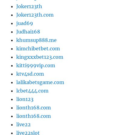
Joker123th
Joker123th.com
juad69
Judhai168
khumsup888.me
kimchibetbet.com
kingxxxbet123.com
kitti999vip.com
ktv4sd.com
lalikabetsgame.com
lcbet444.com
lion123
lionth168.com
lionth168.com
live22
live22slot