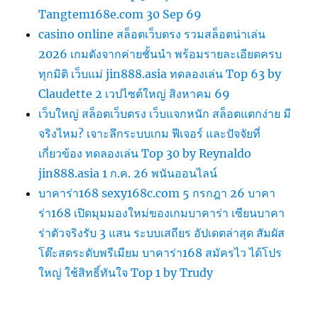
Tangtem168e.com 30 Sep 69
casino online สล็อตเว็บตรง รวมสล็อตน่าเล่น
2026 เกมดังจากค่ายชั้นนำ พร้อมรายละเอียดครบ
ทุกมิติ เว็บแม่ jin888.asia ทดลองเล่น Top 63 by
Claudette 2 เวปไซต์ใหญ่ สิงหาคม 69
เว็บใหญ่ สล็อตเว็บตรง เว็บแจกหนัก สล็อตแตกง่าย มี
จริงไหม? เจาะลึกระบบเกม ฟีเจอร์ และปัจจัยที่
เกี่ยวข้อง ทดลองเล่น Top 30 by Reynaldo
jin888.asia 1 ก.ค. 26 พนันออนไลน์
บาคาร่า168 sexy168c.com 5 กรกฎา 26 บาคา
ร่า168 เปิดมุมมองใหม่ของเกมบาคาร่า เซียนบาคา
ร่าตัวจริงรับ 3 แสน ระบบเสถียร อัปเดตล่าสุด สัมผัส
โต๊ะสดระดับพรีเมียม บาคาร่า168 สมัครไว ได้โปร
ใหญ่ ใช้สิทธิ์ทันใจ Top 1 by Trudy