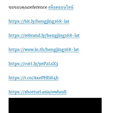
ขอขอบคุณreference
สล็อตออนไลน์
https://bit.ly/hengjing168-lat
https://rebrand.ly/hengjing168-lat
https://wow.in.th/hengjing168-lat
https://cutt.ly/yeP2LsX3
https://t.co/AxePHEi64b
https://shorturl.asia/owhmE