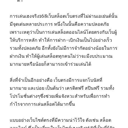
ต่ำ
การเล่นเฮงจริง168เว็บสล็อตเว็บตรงที่ไม่ผ่านเอเย่นต์นั้น
มีจุดเด่นหลายประการ หนึ่งในนั้นคือความปลอดภัย
เพราะเหตุว่าเป็นการเล่นสล็อตออนไลน์โดยตรงกับเว็บผู้
ให้บริการหลัก ทำให้การฝาก-เบิกเงินเป็นไปอย่างเร็ว
รวมทั้งปลอดภัย อีกทั้งยังไม่มีการจำกัดอย่างน้อยในการ
ฝากเงิน ทำให้ผู้เล่นสล็อตทุกคนไม่ว่าจะมีงบประมาณ
มากมายหรือน้อยก็สามารถเข้าร่วมเล่นได้
สิ่งที่จำเป็นอีกอย่างคือ เว็บตรงมีการแจกโบนัสที่
มากมาย และบ่อย เป็นต้นว่า เครดิตฟรี สปินฟรี รวมทั้ง
โปรโมชั่นต่างๆซึ่งช่วยเพิ่มจังหวะสำหรับเพื่อการทำ
กำไรจากการเล่นสล็อตได้มากขึ้น
แบบอย่างเว็บไซต์ตรงที่มีความน่าไว้ใจ ดังเช่น สล็อต