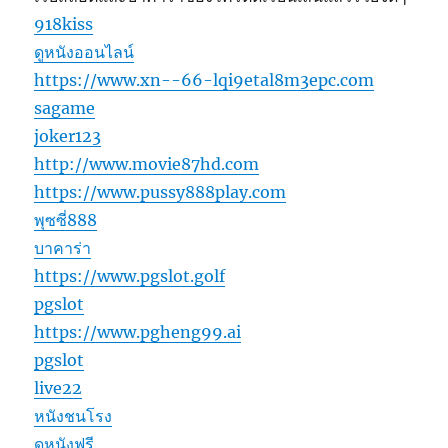
918kiss
ดูหนังออนไลน์
https://www.xn--66-lqi9etal8m3epc.com
sagame
joker123
http://www.movie87hd.com
https://www.pussy888play.com
พุซซี่888
บาคาร่า
https://www.pgslot.golf
pgslot
https://www.pgheng99.ai
pgslot
live22
หนังชนโรง
ดูหนังฟรี