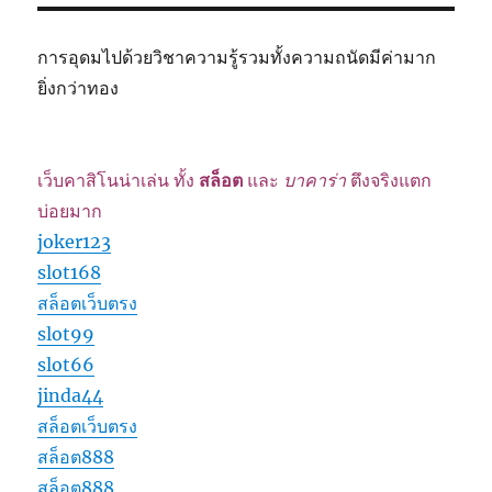
การอุดมไปด้วยวิชาความรู้รวมทั้งความถนัดมีค่ามาก
ยิ่งกว่าทอง
เว็บคาสิโนน่าเล่น ทั้ง
สล็อต
และ
บาคาร่า
ตึงจริงแตก
บ่อยมาก
joker123
slot168
สล็อตเว็บตรง
slot99
slot66
jinda44
สล็อตเว็บตรง
สล็อต888
สล็อต888