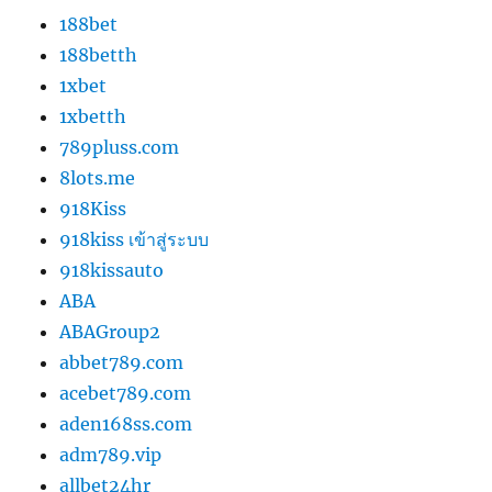
188bet
188betth
1xbet
1xbetth
789pluss.com
8lots.me
918Kiss
918kiss เข้าสู่ระบบ
918kissauto
ABA
ABAGroup2
abbet789.com
acebet789.com
aden168ss.com
adm789.vip
allbet24hr