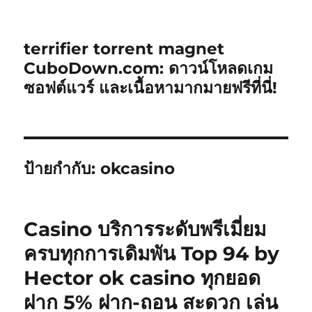
terrifier torrent magnet
CuboDown.com: ดาวน์โหลดเกม
ซอฟต์แวร์ และเนื้อหามากมายฟรีที่นี่!
ป้ายกำกับ:
okcasino
Casino บริการระดับพรีเมี่ยม
ครบทุกการเดิมพัน Top 94 by
Hector ok casino ทุกยอด
ฝาก 5% ฝาก-ถอน สะดวก เล่น