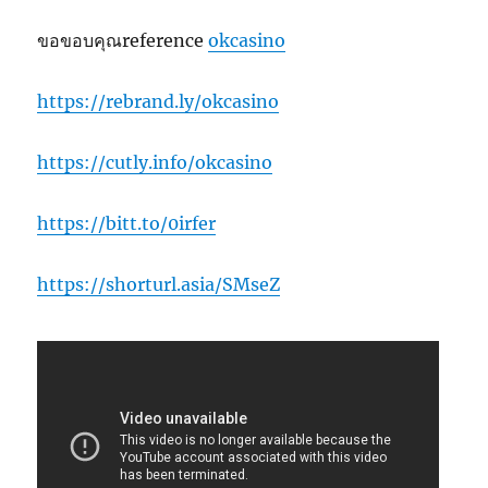
ขอขอบคุณreference
okcasino
https://rebrand.ly/okcasino
https://cutly.info/okcasino
https://bitt.to/0irfer
https://shorturl.asia/SMseZ