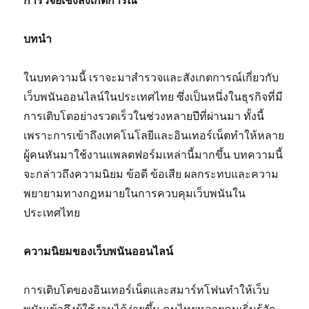
การวิจัยเชิงสังเกตการณ์
บทนำ
ในบทความนี้ เราจะมาสำรวจและสังเกตการณ์เกี่ยวกับ
เว็บพนันออนไลน์ในประเทศไทย ซึ่งเป็นหนึ่งในธุรกิจที่มี
การเติบโตอย่างรวดเร็วในช่วงหลายปีที่ผ่านมา ทั้งนี้
เพราะการเข้าถึงเทคโนโลยีและอินเทอร์เน็ตทำให้หลาย
ผู้คนหันมาใช้งานแพลตฟอร์มเหล่านี้มากขึ้น บทความนี้
จะกล่าวถึงความนิยม ข้อดี ข้อเสีย ผลกระทบและความ
พยายามทางกฎหมายในการควบคุมเว็บพนันใน
ประเทศไทย
ความนิยมของเว็บพนันออนไลน์
การเติบโตของอินเทอร์เน็ตและสมาร์ทโฟนทำให้เว็บ