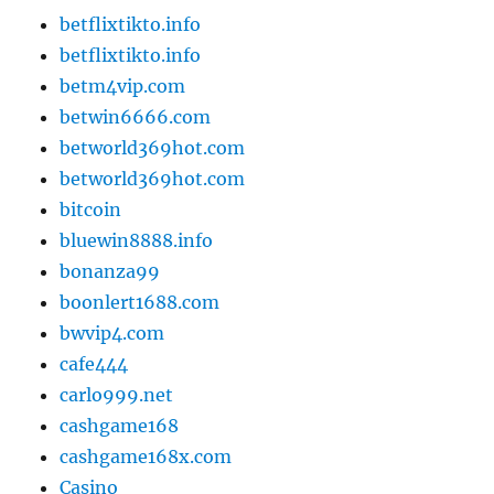
betflixtikto.info
betflixtikto.info
betm4vip.com
betwin6666.com
betworld369hot.com
betworld369hot.com
bitcoin
bluewin8888.info
bonanza99
boonlert1688.com
bwvip4.com
cafe444
carlo999.net
cashgame168
cashgame168x.com
Casino