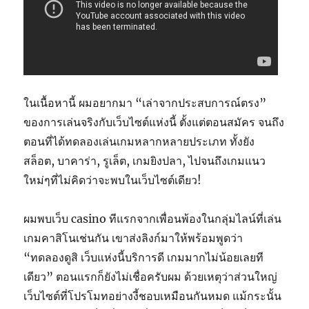
ในเนื้อหานี้ ผมอยากมา “เล่าจากประสบการณ์ตรง”
ของการเล่นจริงกับเว็บไซต์แห่งนี้ ตั้งแต่ตอนสมัคร จนถึง
ตอนที่ได้ทดลองเล่นเกมหลากหลายประเภท ทั้งยัง
สล็อต, บาคาร่า, รูเล็ต, เกมยิงปลา, ไปจนถึงเกมแนว
ใหม่ๆที่ไม่คิดว่าจะพบในเว็บไซต์เดียว!
ผมพบเว็บ casino ทีแรกจากเพื่อนพ้องในกลุ่มไลน์ที่เล่น
เกมคาสิโนเช่นกัน เขาส่งลิงก์มาให้พร้อมพูดว่า
“ทดลองดูสิ เว็บแห่งนี้บริการดี เกมมากไม่น้อยเลยที
เดียว” ตอนแรกก็ยังไม่เชื่อครับผม ด้วยเหตุว่าส่วนใหญ่
เว็บไซต์ที่โปรโมทอย่างงี้ชอบเหมือนกันหมด แม้กระนั้น