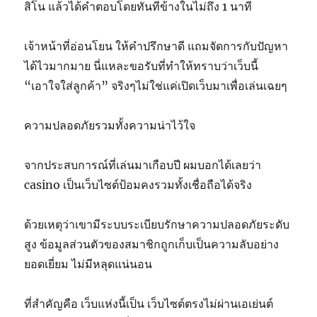
สิโน แล้วได้คำตอบโดยทันทีข้างในไม่ถึง 1 นาที
เจ้าหน้าที่อ่อนโยน ให้คำปรึกษาดี แถมจัดการกับปัญหา
ได้ไวมากมาย นี่แหละขอรับที่ทำให้ทราบว่าเว็บนี้
“เอาใจใส่ลูกค้า” จริงๆไม่ใช่แค่เปิดเว็บมาเพื่อเล่นเฉยๆ
ความปลอดภัยรวมทั้งความน่าไว้ใจ
จากประสบการณ์ที่เล่นมาเกือบปี ผมบอกได้เลยว่า
casino เป็นเว็บไซต์ป้อมคงรวมทั้งเชื่อถือได้จริง
ด้วยเหตุว่าเขามีระบบระเบียบรักษาความปลอดภัยระดับ
สูง ข้อมูลส่วนตัวของสมาชิกถูกเก็บเป็นความลับอย่าง
ยอดเยี่ยม ไม่มีหลุดแน่นอน
ที่สำคัญคือ เว็บแห่งนี้เป็น เว็บไซต์ตรงไม่ผ่านเอเย่นต์