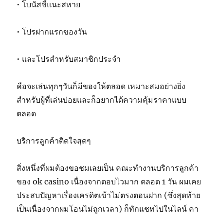
• โบนัสชี้แนะสหาย
• โปรฝากแรกของวัน
• และโปรสำหรับสมาชิกประจำ
คือจะเล่นทุกๆวันก็มีของให้ตลอด เหมาะสมอย่างยิ่ง
สำหรับผู้ที่เล่นบ่อยและก็อยากได้ความคุ้มราคาแบบ
ตลอด
บริการลูกค้าติดใจสุดๆ
สิ่งหนึ่งที่ผมต้องขอชมเลยเป็น คณะทำงานบริการลูกค้า
ของ ok casino เนื่องจากตอบไวมาก ตลอด 1 วัน ผมเคย
ประสบปัญหาเรื่องเครดิตเข้าไม่ตรงตอนฝาก (ซึ่งสุดท้าย
เป็นเนื่องจากผมโอนไม่ถูกเวลา) ก็ทักแชทไปในไลน์ คา