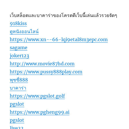
เว็บสล็อตและบาคาร่าของโครตดีเว็บนี้เล่นแล้วรวยจัดๆ
918kiss
ดูหนังออนไลน์
https://www.xn--66-lqi9etal8m3epc.com
sagame
joker123
http://www.movie87hd.com
https://www.pussy888play.com
พุซซี่888
บาคาร่า
https://www.pgslot.golf
pgslot
https://www.pgheng99.ai
pgslot
live22