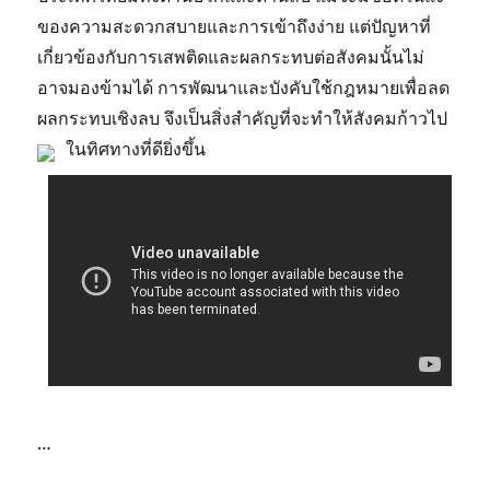
ของความสะดวกสบายและการเข้าถึงง่าย แต่ปัญหาที่
เกี่ยวข้องกับการเสพติดและผลกระทบต่อสังคมนั้นไม่
อาจมองข้ามได้ การพัฒนาและบังคับใช้กฎหมายเพื่อลด
ผลกระทบเชิงลบ จึงเป็นสิ่งสำคัญที่จะทำให้สังคมก้าวไป
ในทิศทางที่ดียิ่งขึ้น
…