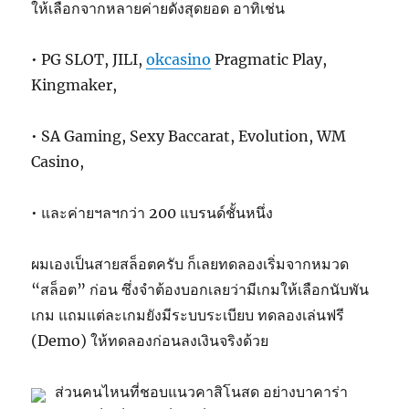
ให้เลือกจากหลายค่ายดังสุดยอด อาทิเช่น
• PG SLOT, JILI,
okcasino
Pragmatic Play,
Kingmaker,
• SA Gaming, Sexy Baccarat, Evolution, WM
Casino,
• และค่ายฯลฯกว่า 200 แบรนด์ชั้นหนึ่ง
ผมเองเป็นสายสล็อตครับ ก็เลยทดลองเริ่มจากหมวด
“สล็อต” ก่อน ซึ่งจำต้องบอกเลยว่ามีเกมให้เลือกนับพัน
เกม แถมแต่ละเกมยังมีระบบระเบียบ ทดลองเล่นฟรี
(Demo) ให้ทดลองก่อนลงเงินจริงด้วย
ส่วนคนไหนที่ชอบแนวคาสิโนสด อย่างบาคาร่า