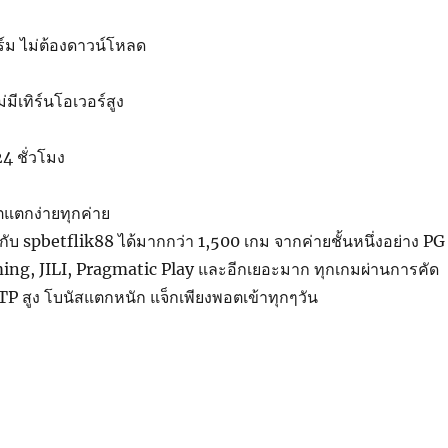
์ม ไม่ต้องดาวน์โหลด
่มีเทิร์นโอเวอร์สูง
4 ชั่วโมง
ตแตกง่ายทุกค่าย
 กับ spbetflik88 ได้มากกว่า 1,500 เกม จากค่ายชั้นหนึ่งอย่าง PG
ng, JILI, Pragmatic Play และอีกเยอะมาก ทุกเกมผ่านการคัด
P สูง โบนัสแตกหนัก แจ็กเพียงพอตเข้าทุกๆวัน