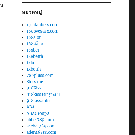
่น
หมวดหมู่
13satanbets.com
1688vegasx.com
168slot
168สล็อต
188bet
188betth
1xbet
1xbetth
789pluss.com
8lots.me
918Kiss
918kiss เข้าสู่ระบบ
918kissauto
ABA
ABAGroup2
abbet789.com
acebet789.com
aden168ss.com