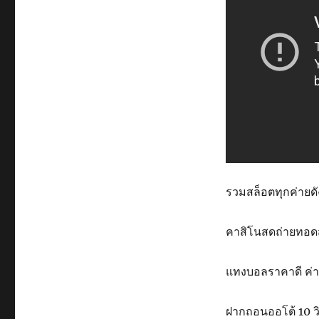
รวมสล็อตทุกค่ายดัง
คาสิโนสดถ่ายทอด
แทงบอลราคาดี ค่
ฝากถอนออโต้ 10 ว