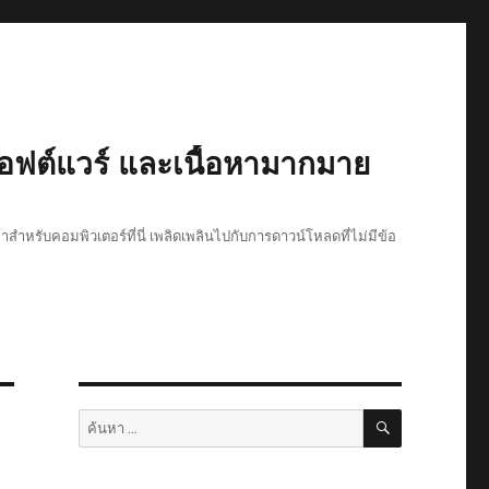
ต์แวร์ และเนื้อหามากมาย
หรับคอมพิวเตอร์ที่นี่ เพลิดเพลินไปกับการดาวน์โหลดที่ไม่มีข้อ
ค้นหา
ค้นหา: