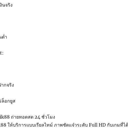
งินจริง
นต่ำ
t:
ฝากจริง
่ล็อกยูส
ik88 ถ่ายทอดสด 24 ชั่วโมง
88 ให้บริการแบบเรียลไทม์ ภาพชัดแจ๋วระดับ Full HD กับเกมที่ได