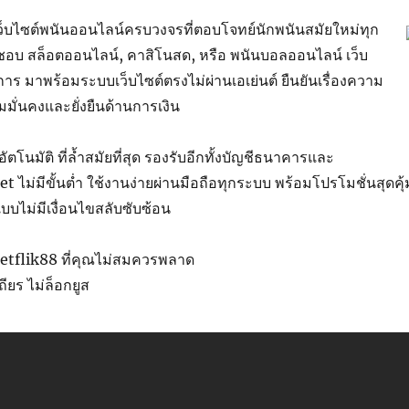
ว็บไซต์พนันออนไลน์ครบวงจรที่ตอบโจทย์นักพนันสมัยใหม่ทุก
ะชอบ สล็อตออนไลน์, คาสิโนสด, หรือ พนันบอลออนไลน์ เว็บ
การ มาพร้อมระบบเว็บไซต์ตรงไม่ผ่านเอเย่นต์ ยืนยันเรื่องความ
ั่นคงและยั่งยืนด้านการเงิน
โนมัติ ที่ล้ำสมัยที่สุด รองรับอีกทั้งบัญชีธนาคารและ
ไม่มีขั้นต่ำ ใช้งานง่ายผ่านมือถือทุกระบบ พร้อมโปรโมชั่นสุดคุ้
นแบบไม่มีเงื่อนไขสลับซับซ้อน
etflik88 ที่คุณไม่สมควรพลาด
ียร ไม่ล็อกยูส