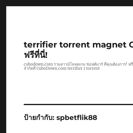
terrifier torrent magnet
ฟรีที่นี่!
cubodown.com รวมดาวน์โหลดเกม ซอฟต์แวร์ ที่คุณต้องการ! ฟรี ดา
จำกัดที่ CuboDown.com terrifier 1 torrent
ป้ายกำกับ:
spbetflik88