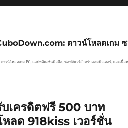
 CuboDown.com: ดาวน์โหลดเกม ซอฟ
วน์โหลดเกม PC, แอปพลิเคชันมือถือ, ซอฟต์แวร์สำหรับคอมพิวเตอร์, และเนื้อหาสำ
ับเครดิตฟรี 500 บาท
หลด 918kiss เวอร์ชั่น