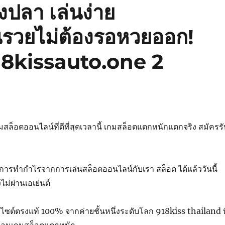
งปลา เล่นง่าย
รวยไม่ต้องรอหวยออก!
18kissauto.one 2
สล็อตออนไลน์ที่ดีที่สุดเวลานี้ เกมสล็อตแตกหนักแตกจริง สมัครรั
ารทำกำไรจากการเล่นสล็อตออนไลน์กับเรา สล็อต ได้แล้ววันนี้
ม่ผ่านเอเย่นต์
็บไซต์ตรงแท้ 100% จากค่ายชั้นหนึ่งระดับโลก 918kiss thailand ที