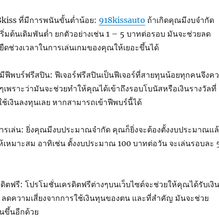
kiss ที่มีการพนันขั้นต่ำน้อย:
918kissauto
ถ้าเกิดคุณมีงบจำกัด
เริ่มต้นเดิมพันต่ำ ยกตัวอย่างเช่น 1 – 5 บาทต่อรอบ มันจะช่วยลด
ยืดช่วงเวลาในการเล่นเกมของคุณให้เยอะขึ้นได้
่มีฟีพบร์ฟรีสปิน: ฟีเจอร์ฟรีสปินเป็นฟีเจอร์ที่สายทุนน้อยทุกคนจึงค
พราะว่ามันจะช่วยทำให้คุณได้เข้าถึงรอบโบนัสหรือเงินรางวัลที่
ช้เงินลงทุนเลย หากสามารถเข้าฟีพบร์นี้ได้
การเล่น: ยิ่งคุณมีงบประมาณจำกัด คุณก็ยิ่งจะต้องตั้งงบประมาณแล
้เหมาะสม อาทิเช่น ตั้งงบประมาณ 100 บาทต่อวัน จะเล่นรอบละ 
ดิตฟรี: โปรโมชั่นเครดิตฟรีต่างๆบนเว็บไซต์จะช่วยให้คุณได้รับเงิ
อยๆ ลดความเสี่ยงจากการใช้เงินทุนของตน และที่สำคัญ มันจะช่วย
ขึ้นอีกด้วย