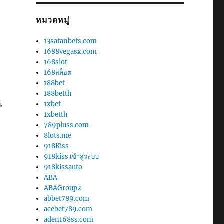
หมวดหมู่
13satanbets.com
1688vegasx.com
168slot
168สล็อต
188bet
188betth
น
1xbet
1xbetth
789pluss.com
8lots.me
918Kiss
918kiss เข้าสู่ระบบ
918kissauto
ABA
ABAGroup2
abbet789.com
acebet789.com
aden168ss.com