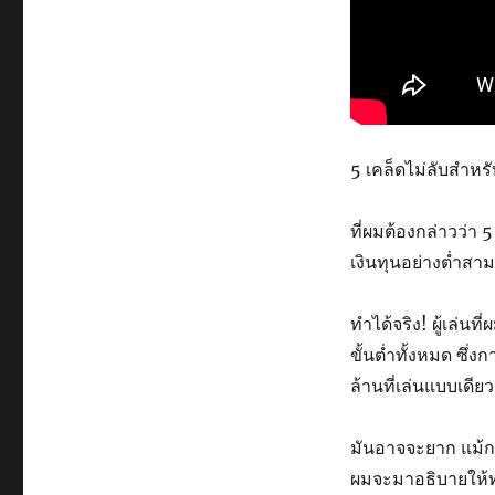
5 เคล็ดไม่ลับสำหรั
ที่ผมต้องกล่าวว่า
เงินทุนอย่างต่ำสา
ทำได้จริง! ผู้เล่นท
ขั้นต่ำทั้งหมด ซึ่ง
ล้านที่เล่นแบบเดีย
มันอาจจะยาก แม้กร
ผมจะมาอธิบายให้ท