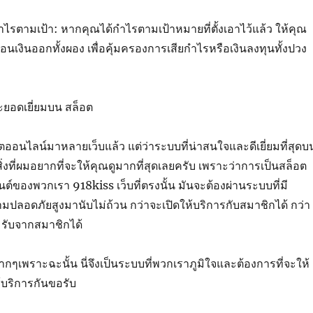
้กำไรตามเป้า: หากคุณได้กำไรตามเป้าหมายที่ตั้งเอาไว้แล้ว ให้คุณ
อนเงินออกทั้งผอง เพื่อคุ้มครองการเสียกำไรหรือเงินลงทุนทั้งปวง
ะยอดเยี่ยมบน สล็อต
ออนไลน์มาหลายเว็บแล้ว แต่ว่าระบบที่น่าสนใจและดีเยี่ยมที่สุดบ
่งที่ผมอยากที่จะให้คุณดูมากที่สุดเลยครับ เพราะว่าการเป็นสล็อต
่นต์ของพวกเรา 918kiss เว็บที่ตรงนั้น มันจะต้องผ่านระบบที่มี
ปลอดภัยสูงมานับไม่ถ้วน กว่าจะเปิดให้บริการกับสมาชิกได้ กว่า
มรับจากสมาชิกได้
กมากๆเพราะฉะนั้น นี่จึงเป็นระบบที่พวกเราภูมิใจและต้องการที่จะให้
บริการกันขอรับ