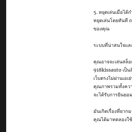
5. หยุดเล่นเมื่อได
หยุดเล่นโดยทันที ถ
ของคุณ
ระบบที่น่าสนใจแล
คุณอาจจะเล่นสล็อต
918kissauto เป็นสิ
เว็บตรงไม่ผ่านเอเย
คุณภาพรวมทั้งความ
จะได้รับการยินยอ
มันเกิดเรื่องที่ยา
คุณได้มาทดลองใช้