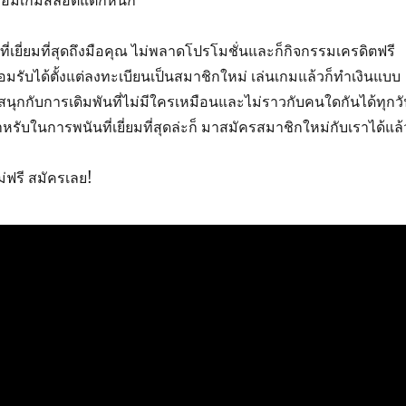
พร้อมเกมสล็อตแตกหนัก
ี่เยี่ยมที่สุดถึงมือคุณ ไม่พลาดโปรโมชั่นและก็กิจกรรมเครดิตฟรี
รับได้ตั้งแต่ลงทะเบียนเป็นสมาชิกใหม่ เล่นเกมแล้วก็ทำเงินแบบ
 สนุกกับการเดิมพันที่ไม่มีใครเหมือนและไม่ราวกับคนใดกันได้ทุกว
รับในการพนันที่เยี่ยมที่สุดล่ะก็ มาสมัครสมาชิกใหม่กับเราได้แล้
ม่ฟรี สมัครเลย!