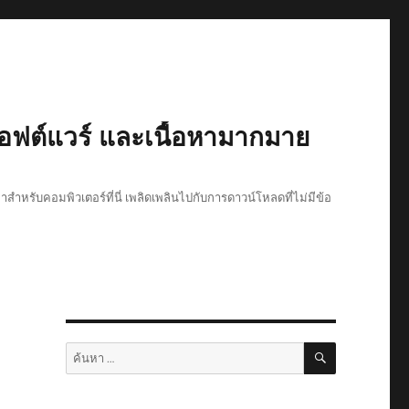
ต์แวร์ และเนื้อหามากมาย
หรับคอมพิวเตอร์ที่นี่ เพลิดเพลินไปกับการดาวน์โหลดที่ไม่มีข้อ
ค้นหา
ค้นหา: