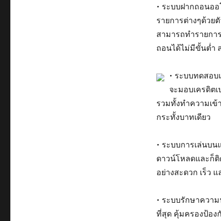
• ระบบฝากถอนออโต
รายการต่างๆด้วยตั
สามารถทำรายการฝ
ถอนได้ไม่มีขั้นต่ำ
• ระบบทดสอบเล
จะมอบเครดิตเ
รวมทั้งทำความเข้าใ
กระทั้งบาทเดียว
• ระบบการเล่นบนแ
ดาวน์โหลดและก็ติดต
อย่างสะดวก เร็ว แ
• ระบบรักษาความป
ที่สุด คุ้มครองป้