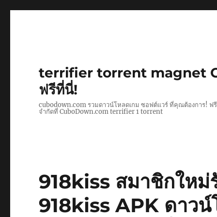
terrifier torrent magnet
ฟรีที่นี่!
cubodown.com รวมดาวน์โหลดเกม ซอฟต์แวร์ ที่คุณต้องการ! ฟรี ดา
จำกัดที่ CuboDown.com terrifier 1 torrent
918kiss สมาชิกใหม่ร
918kiss APK ดาวน์โ