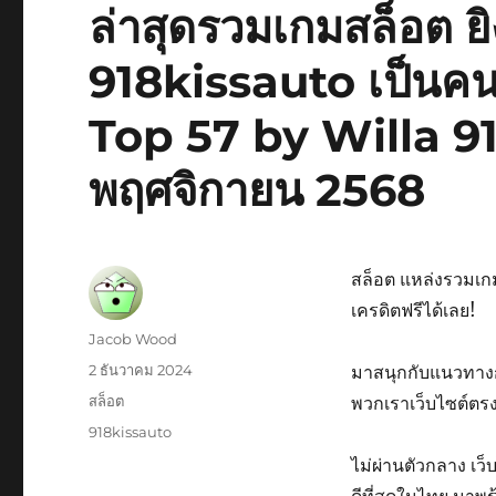
ล่าสุดรวมเกมสล็อต ยิ
918kissauto เป็นคน
Top 57 by Willa 9
พฤศจิกายน 2568
สล็อต แหล่งรวมเกม
เครดิตฟรีได้เลย!
ผู้
Jacob Wood
เขียน
เขียน
2 ธันวาคม 2024
มาสนุกกับแนวทางก
เมื่อ
หมวด
สล็อต
พวกเราเว็บไซต์ตรงไ
หมู่
ป้าย
918kissauto
กำกับ
ไม่ผ่านตัวกลาง เว