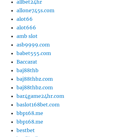
allbet24hr
allone745s.com
alot66
alot666
amb slot
asb9999.com
babet555.com
Baccarat
baj88thb
baj88thbz.com
baj88thbz.com
bar4game24hr.com
baslot168bet.com
bbp168.me
bbp168.me
bestbet