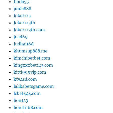
Jinda55
jinda888
Joker123
Joker123th
Joker123th.com
juad69
Judhai168
khumsup888.me
kimchibetbet.com
kingxxxbet123.com
kitti999vip.com
ktv4sd.com
lalikabetsgame.com
lcbet444.com
lion123
lionth168.com