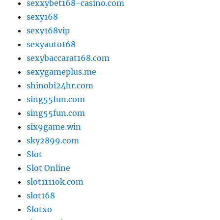
sexxybet168-casino.com
sexy168
sexy168vip
sexyauto168
sexybaccarat168.com
sexygameplus.me
shinobi24hr.com
sing55fun.com
sing55fun.com
six9game.win
sky2899.com
Slot
Slot Online
slot1111ok.com
slot168
Slotxo