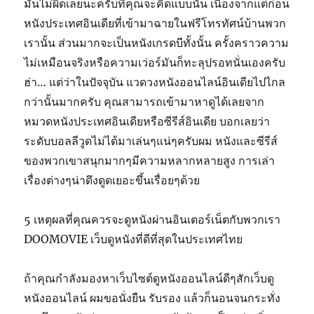
มันไม่ผิดเลยนะครับที่คุณจะคิดแบบนั้น เนื่องจากแต่ก่อน
หนังประเทศอินเดียที่เข้ามาฉายในฟรีโทรทัศน์บ้านพวก
เรานั้น ส่วนมากจะเป็นหนังเกรดบีทั้งนั้น ครั้งคราวความ
ไม่เหมือนจริงหรือความเว่อร์มันก็ทะลุปรอทนั่นเองครับ
ฮ่า… แต่ว่าในปัจจุบัน แวดวงหนังออนไลน์อินเดียไปไกล
กว่านั้นมากครับ คุณสามารถเข้ามาหาดูได้เลยจาก
หมวดหนังประเทศอินเดียหรือซีรีส์อินเดีย บอกเลยว่า
ระดับบอลลีวูดไม่ได้มาเล่นๆแน่ๆครับผม หนังและซีรีส์
ของพวกเขาสนุกมากๆมีความหลากหลายสูง การเล่า
เรื่องต่างๆน่าดึงดูดเยอะขึ้นเรื่อยๆด้วย
5 เหตุผลที่คุณควรจะดูหนังผ่านอินเตอร์เน็ตกับพวกเรา
DOOMOVIE เว็บดูหนังที่ดีที่สุดในประเทศไทย
ถ้าคุณกำลังมองหาเว็บไซต์ดูหนังออนไลน์ดีๆสักเว็บดู
หนังออนไลน์ ผมขอนั่งยืน รับรอง แล้วก็นอนจนกระทั่ง