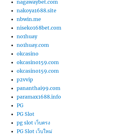
nagawaybet.com
nakoya1688.site
nbwin.me
niseko168bet.com
no1huay
no1huay.com
okcasino
okcasino159.com
okcasino159.com
p2vvip
pananthai99.com
paramax1688.info
PG
PG Slot
pg slot เว็บตรง
PG Slot เว็บใหม่