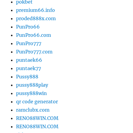
pokbet
premium66.info
proded888x.com
PunPro66
PunPro66.com
PunPro777
PunPro777.com
puntaek66
puntaek77
Pussy888
pussy888play
pussy888win
qr code generator
ramclubx.com
RENO88WIN.COM
RENO88WIN.COM