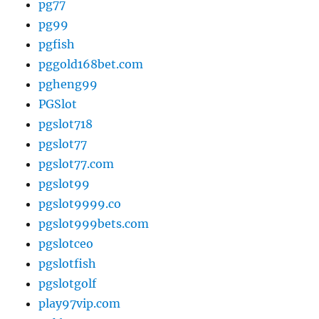
pg77
pg99
pgfish
pggold168bet.com
pgheng99
PGSlot
pgslot718
pgslot77
pgslot77.com
pgslot99
pgslot9999.co
pgslot999bets.com
pgslotceo
pgslotfish
pgslotgolf
play97vip.com