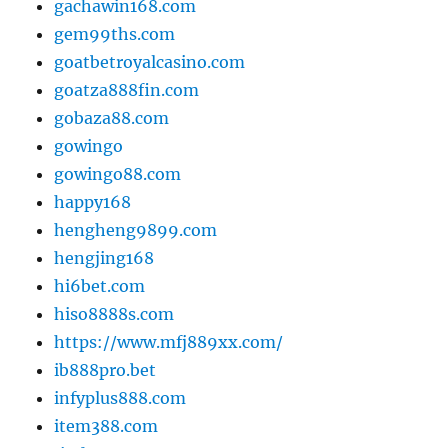
gachawin168.com
gem99ths.com
goatbetroyalcasino.com
goatza888fin.com
gobaza88.com
gowingo
gowingo88.com
happy168
hengheng9899.com
hengjing168
hi6bet.com
hiso8888s.com
https://www.mfj889xx.com/
ib888pro.bet
infyplus888.com
item388.com