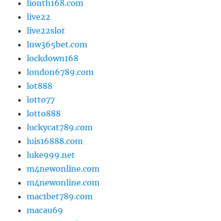
lionth168.com
live22
live22slot
lnw365bet.com
lockdown168
london6789.com
lot888
lotto77
lotto888
luckycat789.com
luis16888.com
luke999.net
m4newonline.com
m4newonline.com
mac1bet789.com
macau69