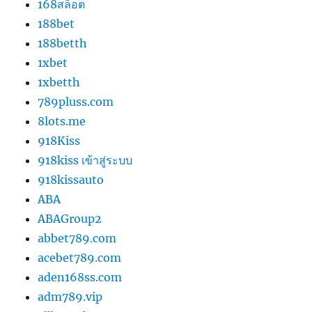
168สล็อต
188bet
188betth
1xbet
1xbetth
789pluss.com
8lots.me
918Kiss
918kiss เข้าสู่ระบบ
918kissauto
ABA
ABAGroup2
abbet789.com
acebet789.com
aden168ss.com
adm789.vip