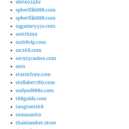
slotxo24hr
spbetflik888.com
spbetflik888.com
sqgame555s.com
sretthi99
ss168vip.com
ssc168.com
ssc915casino.com
ssru
starrich99.com
stellabet789.com
sudyod888s.com
t88golds.com
tangtem168
temmax69
thaisiambet.store