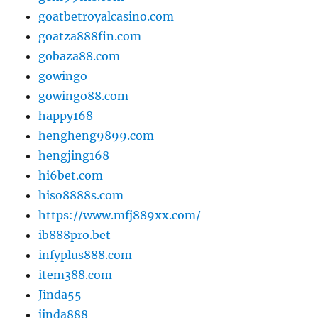
goatbetroyalcasino.com
goatza888fin.com
gobaza88.com
gowingo
gowingo88.com
happy168
hengheng9899.com
hengjing168
hi6bet.com
hiso8888s.com
https://www.mfj889xx.com/
ib888pro.bet
infyplus888.com
item388.com
Jinda55
jinda888