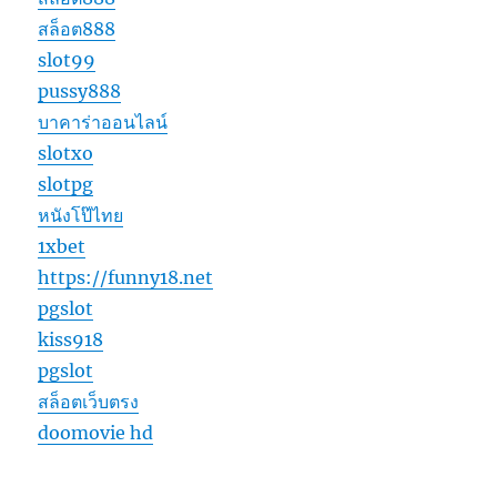
สล็อต888
slot99
pussy888
บาคาร่าออนไลน์
slotxo
slotpg
หนังโป๊ไทย
1xbet
https://funny18.net
pgslot
kiss918
pgslot
สล็อตเว็บตรง
doomovie hd