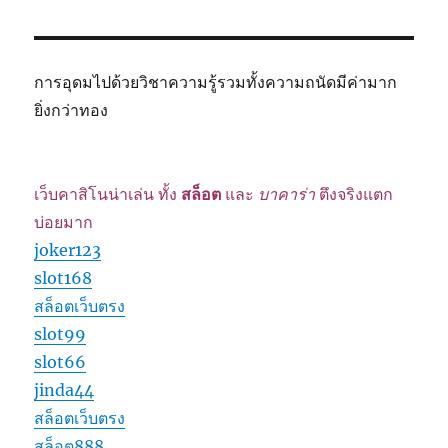
การอุดมไปด้วยวิชาความรู้รวมทั้งความถนัดมีค่ามาก
ยิ่งกว่าทอง
เว็บคาสิโนน่าเล่น ทั้ง
สล็อต
และ
บาคาร่า
ตึงจริงแตก
บ่อยมาก
joker123
slot168
สล็อตเว็บตรง
slot99
slot66
jinda44
สล็อตเว็บตรง
สล็อต888