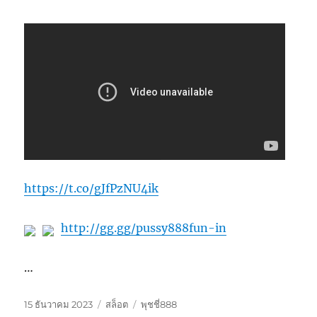
https://t.co/gJfPzNU4ik
http://gg.gg/pussy888fun-in
…
เขียน
หมวด
ป้าย
15 ธันวาคม 2023
สล็อต
พุชชี่888