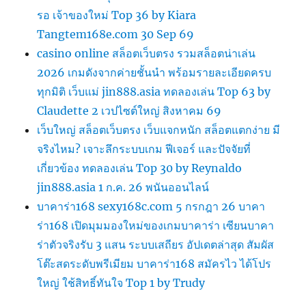
รอ เจ้าของใหม่ Top 36 by Kiara
Tangtem168e.com 30 Sep 69
casino online สล็อตเว็บตรง รวมสล็อตน่าเล่น
2026 เกมดังจากค่ายชั้นนำ พร้อมรายละเอียดครบ
ทุกมิติ เว็บแม่ jin888.asia ทดลองเล่น Top 63 by
Claudette 2 เวปไซต์ใหญ่ สิงหาคม 69
เว็บใหญ่ สล็อตเว็บตรง เว็บแจกหนัก สล็อตแตกง่าย มี
จริงไหม? เจาะลึกระบบเกม ฟีเจอร์ และปัจจัยที่
เกี่ยวข้อง ทดลองเล่น Top 30 by Reynaldo
jin888.asia 1 ก.ค. 26 พนันออนไลน์
บาคาร่า168 sexy168c.com 5 กรกฎา 26 บาคา
ร่า168 เปิดมุมมองใหม่ของเกมบาคาร่า เซียนบาคา
ร่าตัวจริงรับ 3 แสน ระบบเสถียร อัปเดตล่าสุด สัมผัส
โต๊ะสดระดับพรีเมียม บาคาร่า168 สมัครไว ได้โปร
ใหญ่ ใช้สิทธิ์ทันใจ Top 1 by Trudy