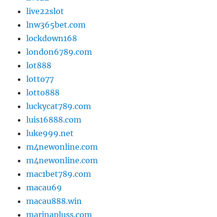
live22slot
lnw365bet.com
lockdown168
london6789.com
lot888
lotto77
lotto888
luckycat789.com
luis16888.com
luke999.net
m4newonline.com
m4newonline.com
mac1bet789.com
macau69
macau888.win
marinapluss.com