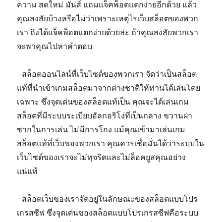
ความ สดใหม่ มันส์ แถมแจ็คพ็อตแตกง่ายอีกด้วย แล้ว
คุณสงสัยบ้างหรือไม่ว่าเพราะเหตุไรเว็บสล็อตของพวก
เรา ถึงได้แจ็คพ็อตแตกง่ายด้วยล่ะ ถ้าคุณสงสัยพวกเรา
จะพาคุณไปหาคำตอบ
-สล็อตออนไลน์ที่เว็บไซต์ของพวกเรา จัดว่าเป็นสล็อต
แท้ที่นำเข้าเกมสล็อตมาจากต่างชาติให้ท่านได้เล่นโดย
เฉพาะ ซึ่งจุดเด่นของสล็อตแท้เป็น คุณจะได้เล่นเกม
สล็อตที่มีระบบระเบียบอัลกอริโง่ที่เป็นกลาง ขวานผ่า
ซากในการเล่น ไม่มีการโกง แม้คุณเข้ามาเล่นเกม
สล็อตแท้ที่เว็บของพวกเรา คุณควรเชื่อมั่นได้ว่าระบบใน
เว็บไซต์ของเราจะไม่ทุจริตและไม่ล็อคยูสคุณอย่าง
แน่แท้
-สล็อตเว็บของเราจัดอยู่ในลักษณะของสล็อตแบบโปร
เกรสซีฟ ซึ่งจุดเด่นของสล็อตแบบโปรเกรสซีฟคือระบบ