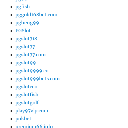
pgfish
pggold168bet.com
pgheng99
PGSlot
pgslot718
pgslot77
pgslot77.com
pgslot99
pgslot9999.co
pgslot999bets.com
pgslotceo
pgslotfish
pgslotgolf
play97vip.com
pokbet
premium66.info