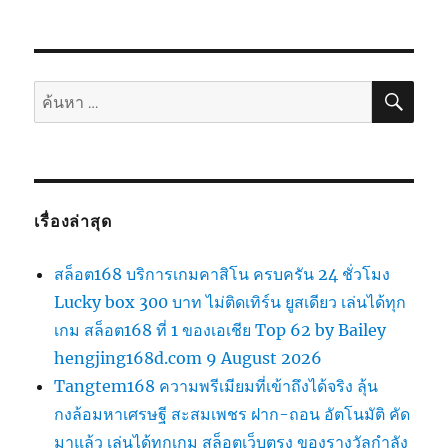
เมื่อ
หมู่
กำกับ
ค้นห
ค้นหา:
เรื่องล่าสุด
สล็อต168 บริการเกมคาสิโน ครบครัน 24 ชั่วโมง
Lucky box 300 บาท ไม่ติดเทิร์น ยูสเดียว เล่นได้ทุก
เกม สล็อต168 ที่ 1 ของเอเชีย Top 62 by Bailey
hengjing168d.com 9 August 2026
Tangtem168 ความพรีเมียมที่เข้าถึงได้จริง ลุ้น
กงล้อมหาเศรษฐี สะสมเพชร ฝาก-ถอน อัตโนมัติ คัด
มาแล้ว เล่นได้ทุกเกม สล็อตเว็บตรง ของรางวัลกำลัง