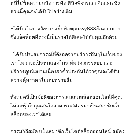
หนีไม่พ้นความถนัดการคิด พินิจพิจารณา คิดแผน ซึ่ง
ส่วนนี้คุณจะได้รับไปอย่างเต็ม
-ได้รับเงินรางวัลจากแจ็คพ็อตpussy888อีกมากมาย
ซึ่งแจ็คพ็อตที่ตรงนี้เป็นรายได้พิเศษให้กับคุณอีกด้วย
-ได้รับประสบการณ์ที่ดียอดจากบริการอื่นๆในเว็บของ
เรา ไม่ว่าจะเป็นทีมแอดไม่น ทีมวิศวกรระบบ และ
บริการดูหนังผ่านเน็ต เราค้ำประกันได้ว่าคุณจะได้รับ
ความคุ้มราคาไม่เคยทราบลืม
ทั้งหมดนี้เป็นข้อดีของการเล่นเกมสล็อตออนไลน์ที่คุณ
ไม่เคยรู้ ถ้าคุณสนใจสามารถสมัครมาเป็นสมาชิกเว็บ
สล็อตของเราได้เลย
กรรมวิธีสมัครเป็นสมาชิกเว็บไซต์สล็อตออนไลน์ สมัคร