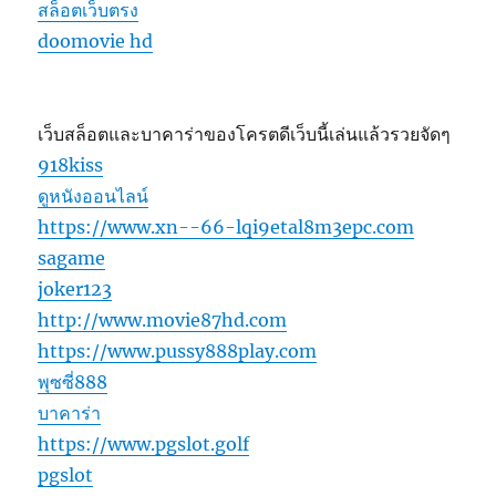
สล็อตเว็บตรง
doomovie hd
เว็บสล็อตและบาคาร่าของโครตดีเว็บนี้เล่นแล้วรวยจัดๆ
918kiss
ดูหนังออนไลน์
https://www.xn--66-lqi9etal8m3epc.com
sagame
joker123
http://www.movie87hd.com
https://www.pussy888play.com
พุซซี่888
บาคาร่า
https://www.pgslot.golf
pgslot