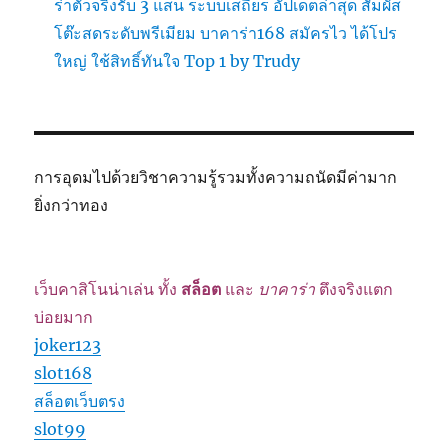
ร่าตัวจริงรับ 3 แสน ระบบเสถียร อัปเดตล่าสุด สัมผัส
โต๊ะสดระดับพรีเมียม บาคาร่า168 สมัครไว ได้โปร
ใหญ่ ใช้สิทธิ์ทันใจ Top 1 by Trudy
การอุดมไปด้วยวิชาความรู้รวมทั้งความถนัดมีค่ามาก
ยิ่งกว่าทอง
เว็บคาสิโนน่าเล่น ทั้ง
สล็อต
และ
บาคาร่า
ตึงจริงแตก
บ่อยมาก
joker123
slot168
สล็อตเว็บตรง
slot99