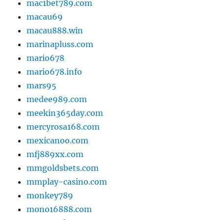
mac1bet789.com
macau69
macau888.win
marinapluss.com
mario678
mario678.info
mars95
medee989.com
meekin365day.com
mercyrosa168.com
mexicanoo.com
mfj889xx.com
mmgoldsbets.com
mmplay-casino.com
monkey789
mono16888.com