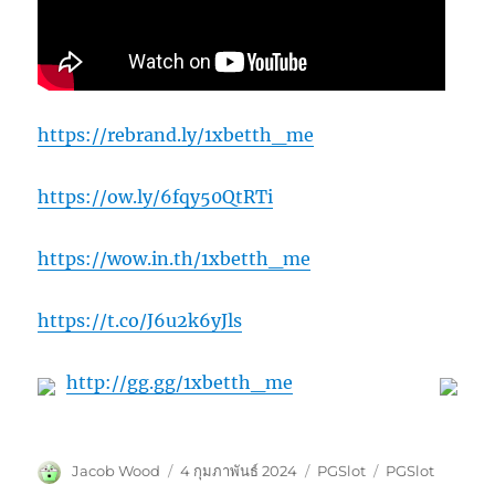
https://rebrand.ly/1xbetth_me
https://ow.ly/6fqy50QtRTi
https://wow.in.th/1xbetth_me
https://t.co/J6u2k6yJls
http://gg.gg/1xbetth_me
ผู้
เขียน
หมวด
ป้าย
Jacob Wood
4 กุมภาพันธ์ 2024
PGSlot
PGSlot
เขียน
เมื่อ
หมู่
กำกับ