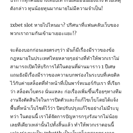
บริการทุกคนอย่างเทียบเท่ากันเสมอนั่นเองแรง ด้วยเหตุ
ดังกล่าว ทุนน้อยทุนมากมายไม่มีความจำเป็น!
1xbet slot หายไปไหนมา? ปริศนาที่แฟนคลับเว็บของ
พวกเราถามกันเข้ามาเยอะแยะ!?
จะต้องบอกก่อนเลยตรงๆว่า มันก็มีเรื่องมีราวของข้อ
กฎหมายในประเทศไทยหลายๆอย่างที่ทำให้พวกเราไม่
สามารถเปิดให้บริการได้ในตอนที่ผ่านมาราว 1 ปีเศษ
แถมยังมีเรื่องมีราวของความบกพร่องในระบบที่เคยดิล
ไว้กับค่ายสล็อตที่ทำหน้าที่เป็นพาร์ทเนอร์กับเรา ที่เรียก
ว่า สล็อตเว็บตรง นั่นแหละ ก่อเรื่องเพิ่มขึ้นเรื่อยๆทางทีม
งานจึงตัดสินใจในการปิดตัวและก็แก้ไขเว็บโดยได้แจ้ง
พื้นที่หน้าเว็บไซต์ไว้ว่า ปิดปรับปรุงแก้ไขอย่างไม่มีระบุ
ทว่า ในตอนนี้ เราได้จัดการปัญหารกรุงรังมากไม่น้อย
เลยทีเดียวเหล่านั้นไปทั้งสิ้นแล้ว ทำให้พวกเราตอนนี้