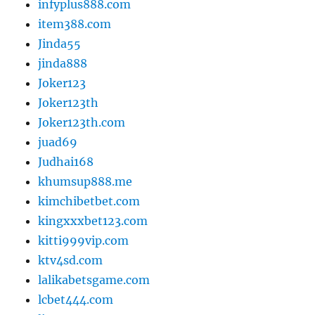
infyplus888.com
item388.com
Jinda55
jinda888
Joker123
Joker123th
Joker123th.com
juad69
Judhai168
khumsup888.me
kimchibetbet.com
kingxxxbet123.com
kitti999vip.com
ktv4sd.com
lalikabetsgame.com
lcbet444.com