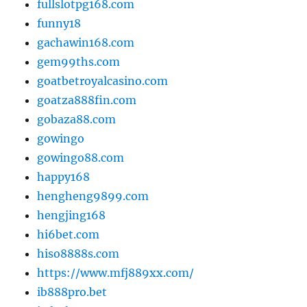
fullslotpg168.com
funny18
gachawin168.com
gem99ths.com
goatbetroyalcasino.com
goatza888fin.com
gobaza88.com
gowingo
gowingo88.com
happy168
hengheng9899.com
hengjing168
hi6bet.com
hiso8888s.com
https://www.mfj889xx.com/
ib888pro.bet