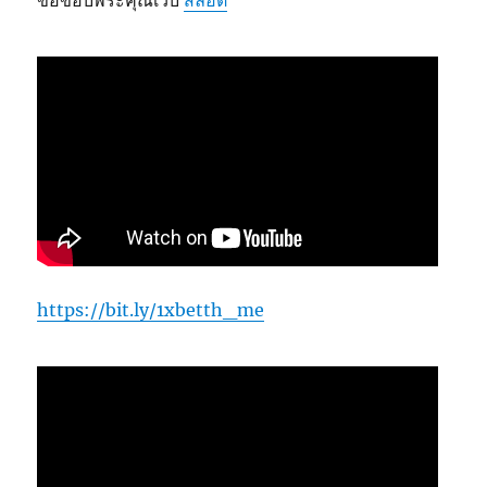
ขอขอบพระคุณเว็บ
สล็อต
https://bit.ly/1xbetth_me