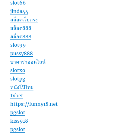
slot66
jinda44
สล็อตเว็บตรง
สล็อต888
สล็อต888
slot99
pussy888
บาคาร่าออนไลน์
slotxo
slotpg
หนังโป๊ไทย
1xbet
https://funny18.net
pgslot
kiss918
pgslot