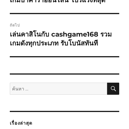
หน้า:
ถัดไป
เล่นคาสิโนกับ cashgame168 รวม
เรื่อง
ต่อ
เกมดังทุกประเภท รับโบนัสทันที
ไป:
ค้นห
ค้นหา:
เรื่องล่าสุด