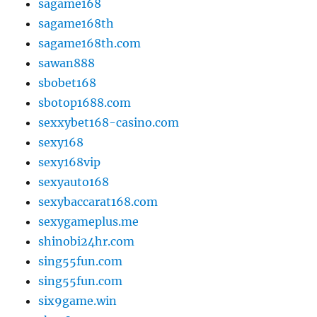
sagame168
sagame168th
sagame168th.com
sawan888
sbobet168
sbotop1688.com
sexxybet168-casino.com
sexy168
sexy168vip
sexyauto168
sexybaccarat168.com
sexygameplus.me
shinobi24hr.com
sing55fun.com
sing55fun.com
six9game.win