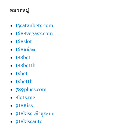
หมวดหมู่
13satanbets.com
1688vegasx.com
168slot
168สล็อต
188bet
188betth
1xbet
1xbetth
789pluss.com
8lots.me
918Kiss
918kiss เข้าสู่ระบบ
918kissauto