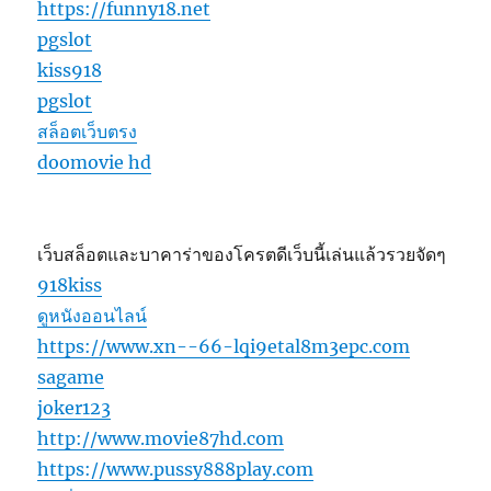
https://funny18.net
pgslot
kiss918
pgslot
สล็อตเว็บตรง
doomovie hd
เว็บสล็อตและบาคาร่าของโครตดีเว็บนี้เล่นแล้วรวยจัดๆ
918kiss
ดูหนังออนไลน์
https://www.xn--66-lqi9etal8m3epc.com
sagame
joker123
http://www.movie87hd.com
https://www.pussy888play.com