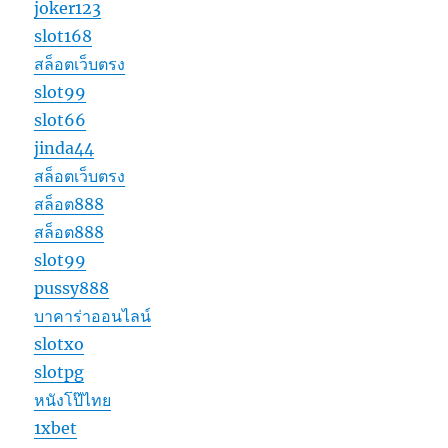
joker123
slot168
สล็อตเว็บตรง
slot99
slot66
jinda44
สล็อตเว็บตรง
สล็อต888
สล็อต888
slot99
pussy888
บาคาร่าออนไลน์
slotxo
slotpg
หนังโป๊ไทย
1xbet