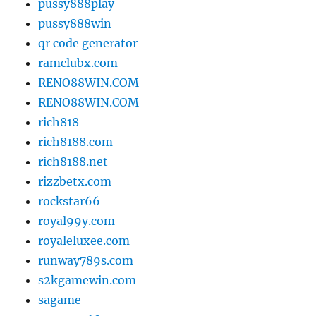
pussy888play
pussy888win
qr code generator
ramclubx.com
RENO88WIN.COM
RENO88WIN.COM
rich818
rich8188.com
rich8188.net
rizzbetx.com
rockstar66
royal99y.com
royaleluxee.com
runway789s.com
s2kgamewin.com
sagame