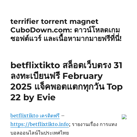
terrifier torrent magnet
CuboDown.com: ดาวน์โหลดเกม
ซอฟต์แวร์ และเนื้อหามากมายฟรีที่นี่!
betflixtikto สล็อตเว็บตรง 31
ลงทะเบียนฟรี February
2025 แจ็คพอตแตกทุกวัน Top
22 by Evie
betflixtikto เครดิตฟรี
–
https://betflixtikto.info
; รายงานเรื่อง การแทง
บอลออนไลน์ในประเทศไทย