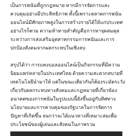
เป็นการพนันที่ถูกกฎหมาย หากมีการจัดการและ
ควบคุมอย่างมีประสิทธิภาพ ทั้งนี้เพราะตลาดการพนัน
ออนไลน์มีศักยภาพสูงในการสร้างรายได้ให้แก่ประเทศ
อย่างไรก็ตาม ความท้าทายสำคัญคือการหาจุดสมดุล
ระหว่างการส่งเสริมอุตสาหกรรมการพนันและการ
ปกป้องสังคมจากผลกระทบในเชิงลบ
สรุปได้ว่า การแทงบอลออนไลน์เป็นกิจกรรมที่มีความ
นิยมแพร่หลายในประเทศไทย ด้วยความสะดวกสบายที่
เทคโนโลยีนำมาให้ แต่ในขณะเดียวกันก็ต้องระมัดระวัง
เกี่ยวกับผลกระทบทางสังคมและกฎหมายที่เกี่ยวข้อง
อนาคตของการพนันในรูปแบบนี้ยังขึ้นอยู่กับทิศทาง
นโยบายและการควบคุมของรัฐบาลในการจัดการ
ปัญหาที่เกิดขึ้น จนกว่าจะได้แนวทางที่เหมาะสมเพื่อ
ประโยชน์ของผู้เล่นและสังคมในภาพรวม