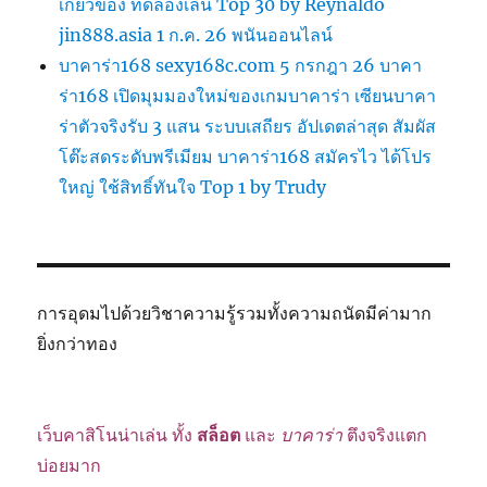
เกี่ยวข้อง ทดลองเล่น Top 30 by Reynaldo
jin888.asia 1 ก.ค. 26 พนันออนไลน์
บาคาร่า168 sexy168c.com 5 กรกฎา 26 บาคา
ร่า168 เปิดมุมมองใหม่ของเกมบาคาร่า เซียนบาคา
ร่าตัวจริงรับ 3 แสน ระบบเสถียร อัปเดตล่าสุด สัมผัส
โต๊ะสดระดับพรีเมียม บาคาร่า168 สมัครไว ได้โปร
ใหญ่ ใช้สิทธิ์ทันใจ Top 1 by Trudy
การอุดมไปด้วยวิชาความรู้รวมทั้งความถนัดมีค่ามาก
ยิ่งกว่าทอง
เว็บคาสิโนน่าเล่น ทั้ง
สล็อต
และ
บาคาร่า
ตึงจริงแตก
บ่อยมาก