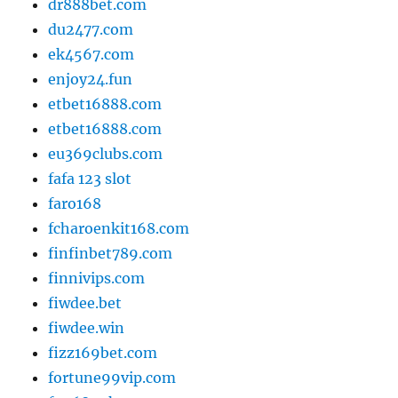
dr888bet.com
du2477.com
ek4567.com
enjoy24.fun
etbet16888.com
etbet16888.com
eu369clubs.com
fafa 123 slot
faro168
fcharoenkit168.com
finfinbet789.com
finnivips.com
fiwdee.bet
fiwdee.win
fizz169bet.com
fortune99vip.com