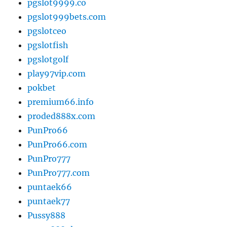
pgslot9999.co
pgslot999bets.com
pgslotceo
pgslotfish
pgslotgolf
play97vip.com
pokbet
premium66.info
proded888x.com
PunPro66
PunPro66.com
PunPro777
PunPro777.com
puntaek66
puntaek77
Pussy888