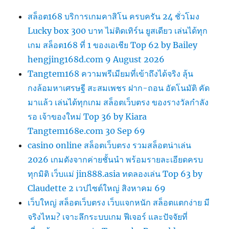
สล็อต168 บริการเกมคาสิโน ครบครัน 24 ชั่วโมง
Lucky box 300 บาท ไม่ติดเทิร์น ยูสเดียว เล่นได้ทุก
เกม สล็อต168 ที่ 1 ของเอเชีย Top 62 by Bailey
hengjing168d.com 9 August 2026
Tangtem168 ความพรีเมียมที่เข้าถึงได้จริง ลุ้น
กงล้อมหาเศรษฐี สะสมเพชร ฝาก-ถอน อัตโนมัติ คัด
มาแล้ว เล่นได้ทุกเกม สล็อตเว็บตรง ของรางวัลกำลัง
รอ เจ้าของใหม่ Top 36 by Kiara
Tangtem168e.com 30 Sep 69
casino online สล็อตเว็บตรง รวมสล็อตน่าเล่น
2026 เกมดังจากค่ายชั้นนำ พร้อมรายละเอียดครบ
ทุกมิติ เว็บแม่ jin888.asia ทดลองเล่น Top 63 by
Claudette 2 เวปไซต์ใหญ่ สิงหาคม 69
เว็บใหญ่ สล็อตเว็บตรง เว็บแจกหนัก สล็อตแตกง่าย มี
จริงไหม? เจาะลึกระบบเกม ฟีเจอร์ และปัจจัยที่