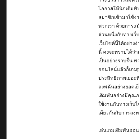
โอกาสให้นักเดิมพ
สมาชิกเข้ามาใช้งา
พวกเรา ด้วยการสมั
ส่วนหนึ่งกับทางเ
เว็บไซต์นี้ได้อย่าง
นี้ คงจะทราบได้ว่
เป็นอย่างราบรื่น 
ออนไลน์แล้วก็เกม
ประสิทธิภาพเยอะที
ลงพนันอย่างยอดเยี่
เดิมพันอย่างมีคุณ
ใช้งานกับทางเว็บไ
เดียวกันกับการลงท
เล่นเกมเดิมพันออ