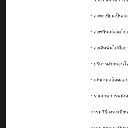
• ลงทะเบียนเป็นสม
• ลงพนันสล็อตเว็บ
• ลงเดิมพันไม่มีอย
• บริการฝากถอนโอ
• เล่นเกมสล็อตออน
• รวมเกมการพนัน
กรรมวิธีลงทะเบียนส
กระบวนการสมัครเป็