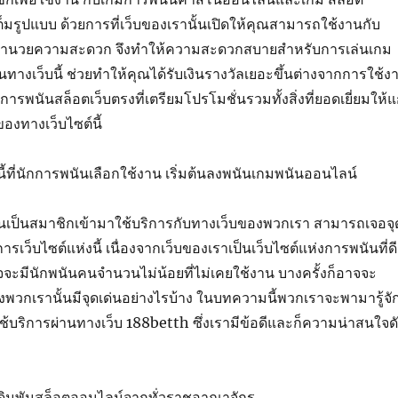
ต็มรูปแบบ ด้วยการที่เว็บของเรานั้นเปิดให้คุณสามารถใช้งานกับ
ิ่งที่อำนวยความสะดวก จึงทำให้ความสะดวกสบายสำหรับการเล่นเกม
ทางเว็บนี้ ช่วยทำให้คุณได้รับเงินรางวัลเยอะขึ้นต่างจากการใช้ง
่งการพนันสล็อตเว็บตรงที่เตรียมโปรโมชั่นรวมทั้งสิ่งที่ยอดเยี่ยมให้แ
ของทางเว็บไซต์นี้
นี้ที่นักการพนันเลือกใช้งาน เริ่มต้นลงพนันเกมพนันออนไลน์
ยนเป็นสมาชิกเข้ามาใช้บริการกับทางเว็บของพวกเรา สามารถเจอจุ
ารเว็บไซต์แห่งนี้ เนื่องจากเว็บของเราเป็นเว็บไซต์แห่งการพนันที่ดี
าอาจจะมีนักพนันคนจำนวนไม่น้อยที่ไม่เคยใช้งาน บางครั้งก็อาจจะ
องพวกเรานั้นมีจุดเด่นอย่างไรบ้าง ในบทความนี้พวกเราจะพามารู้จั
ช้บริการผ่านทางเว็บ 188betth ซึ่งเรามีข้อดีและก็ความน่าสนใจด
ดิมพันสล็อตออนไลน์จากทั่วราชอาณาจักร