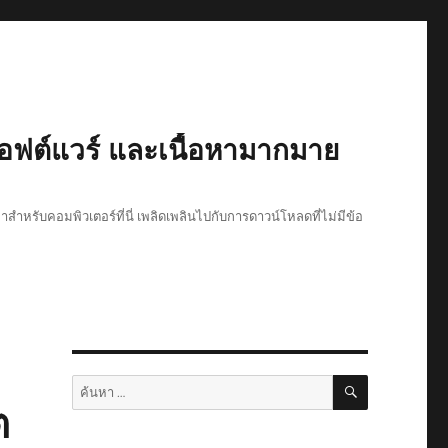
ต์แวร์ และเนื้อหามากมาย
หรับคอมพิวเตอร์ที่นี่ เพลิดเพลินไปกับการดาวน์โหลดที่ไม่มีข้อ
ก
ค้นหา
ค้นหา:
ต