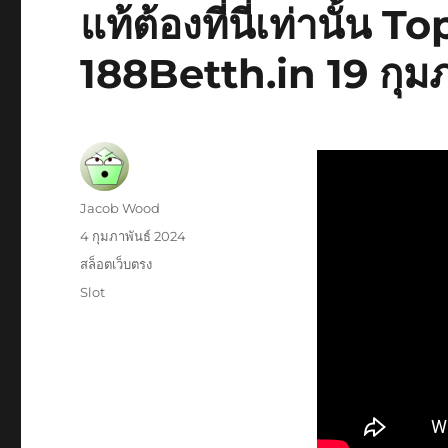
แท้ต้องที่นี่เท่านั้น
188Betth.in 19 กุม
ผู้
Jacob Wood
เขียน
เขียน
4 กุมภาพันธ์ 2024
เมื่อ
หมวด
สล็อตเว็บตรง
หมู่
ป้าย
Slot
กำกับ