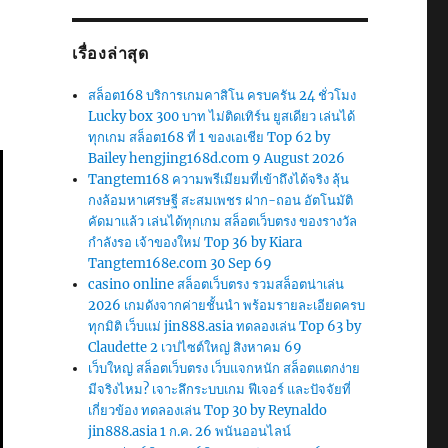
เรื่องล่าสุด
สล็อต168 บริการเกมคาสิโน ครบครัน 24 ชั่วโมง
Lucky box 300 บาท ไม่ติดเทิร์น ยูสเดียว เล่นได้
ทุกเกม สล็อต168 ที่ 1 ของเอเชีย Top 62 by
Bailey hengjing168d.com 9 August 2026
Tangtem168 ความพรีเมียมที่เข้าถึงได้จริง ลุ้น
กงล้อมหาเศรษฐี สะสมเพชร ฝาก-ถอน อัตโนมัติ
คัดมาแล้ว เล่นได้ทุกเกม สล็อตเว็บตรง ของรางวัล
กำลังรอ เจ้าของใหม่ Top 36 by Kiara
Tangtem168e.com 30 Sep 69
casino online สล็อตเว็บตรง รวมสล็อตน่าเล่น
2026 เกมดังจากค่ายชั้นนำ พร้อมรายละเอียดครบ
ทุกมิติ เว็บแม่ jin888.asia ทดลองเล่น Top 63 by
Claudette 2 เวปไซต์ใหญ่ สิงหาคม 69
เว็บใหญ่ สล็อตเว็บตรง เว็บแจกหนัก สล็อตแตกง่าย
มีจริงไหม? เจาะลึกระบบเกม ฟีเจอร์ และปัจจัยที่
เกี่ยวข้อง ทดลองเล่น Top 30 by Reynaldo
jin888.asia 1 ก.ค. 26 พนันออนไลน์