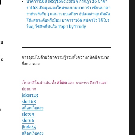
บาคาร่า168 sexy168c.com 5 กรกฎา 26 บาคา
ร่า168 เปิดมุมมองใหม่ของเกมบาคาร่า เซียนบาคา
ร่าตัวจริงรับ 3 แสน ระบบเสถียร อัปเดตล่าสุด สัมผัส
โต๊ะสดระดับพรีเมียม บาคาร่า168 สมัครไว ได้โปร
ใหญ่ ใช้สิทธิ์ทันใจ Top 1 by Trudy
ลย
การอุดมไปด้วยวิชาความรู้รวมทั้งความถนัดมีค่ามาก
่อ
ยิ่งกว่าทอง
เว็บคาสิโนน่าเล่น ทั้ง
สล็อต
และ
บาคาร่า
ตึงจริงแตก
บ่อยมาก
joker123
slot168
สล็อตเว็บตรง
ง
slot99
slot66
jinda44
สล็อตเว็บตรง