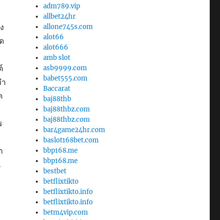
adm789.vip
allbet24hr
อง
allone745s.com
alot66
ใด
alot666
amb slot
์
asb9999.com
babet555.com
ทำ
Baccarat
ต
baj88thb
baj88thbz.com
baj88thbz.com
ร
bar4game24hr.com
baslot168bet.com
า
bbp168.me
bbp168.me
น
bestbet
betflixtikto
betflixtikto.info
betflixtikto.info
betm4vip.com