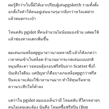
ผมรู้สึกว่าเว็บนี้มิได้เอาเปรียบผู้เล่นpgslotth รวมทั้งตั้ง
อกตั้งใจทำให้คนอยู่เล่นนานๆมากยิ่งกว่าหวังแค่ฝาก
แล้วหมดกระเป๋า
โหมดลับ pgslot ที่คนจำนวนไม่น้อยมองข้าม แต่ผมใช้
แล้วช่องทางแตกเพิ่มขึ้น
ผมเล่นเกมสล็อตpgมายาวนานหลายปี แล้วก็สังเกตว่า
เวลาคนเข้าเว็บสล็อต จำนวนมากจะกดเล่นแบบปกติ
หมุนทีละตา รอคอยลุ้นรอบฟรีสปินจาก Scatter ซึ่งก็
บันเทิงใจดีนะ แต่ปัญหาก็คือบางเกมสล็อตpgกว่าฟรีส
ปินจะมาจะต้องใช้เวลานานมาก ทำให้ทุนเริ่มหาย
ความระทึกใจก็ต่ำลง
แต่ว่าใน pgslot ผมมองเห็นว่ามี โหมดลับ ที่ใครหลายๆ
คนไม่เคยแตะต้อง นั่นคือ โหมดซื้อฟรีสปิน (Buy