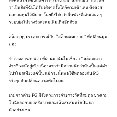
ทั้งสิ้นนี้ไม่ได้เป็นแค่ใจความประชาสัมพันธ์เท่านั้น แต่
ว่าเป็นสิ่งที่ฉันได้รับจริงๆครั้งใดก็ตามเข้าเล่น ซึ่งช่วย
ต่อยอดทุนได้ดีมาก โดยยิ่งไปกว่านั้นช่วงที่เล่นเสมอๆ
ระบบยังให้รางวัลสะสมเพิ่มเติมอีกด้วย
สล็อตpg ประสบการณ์กับ “สล็อตแตกง่าย” ที่เปลี่ยนมุม
มอง
จำต้องสารภาพว่า ที่ผ่านมาฉันไม่เชื่อว่า “สล็อตแตก
ง่าย” จะมีอยู่จริง เนื่องจากว่ามีความคิดว่ามันเป็นแค่คำ
โปรโมตเพียงแค่นั้น แม้กระนั้นพอใช้ทดลองกับ PG
จริงๆกลับเปลี่ยนความคิดไปเลย
เกมจากค่าย PG มีจังหวะการจ่ายรางวัลที่สมดุล บางเกม
โบนัสออกบ่อยครั้ง บางเกมเน้นสะสมฟรีสปิน ยก
ตัวอย่างเช่น