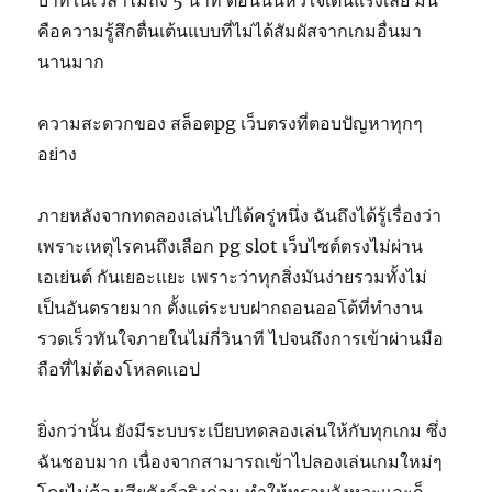
บาทในเวลาไม่ถึง 5 นาที ตอนนั้นหัวใจเต้นแรงเลย มัน
คือความรู้สึกตื่นเต้นแบบที่ไม่ได้สัมผัสจากเกมอื่นมา
นานมาก
ความสะดวกของ สล็อตpg เว็บตรงที่ตอบปัญหาทุกๆ
อย่าง
ภายหลังจากทดลองเล่นไปได้ครู่หนึ่ง ฉันถึงได้รู้เรื่องว่า
เพราะเหตุไรคนถึงเลือก pg slot เว็บไซต์ตรงไม่ผ่าน
เอเย่นต์ กันเยอะแยะ เพราะว่าทุกสิ่งมันง่ายรวมทั้งไม่
เป็นอันตรายมาก ตั้งแต่ระบบฝากถอนออโต้ที่ทำงาน
รวดเร็วทันใจภายในไม่กี่วินาที ไปจนถึงการเข้าผ่านมือ
ถือที่ไม่ต้องโหลดแอป
ยิ่งกว่านั้น ยังมีระบบระเบียบทดลองเล่นให้กับทุกเกม ซึ่ง
ฉันชอบมาก เนื่องจากสามารถเข้าไปลองเล่นเกมใหม่ๆ