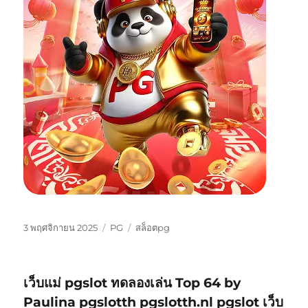
เขียน
หมวด
ป้าย
3 พฤศจิกายน 2025
PG
สล็อตpg
เมื่อ
หมู่
กำกับ
เว็บแม่ pgslot ทดลองเล่น Top 64 by
Paulina pgslotth pgslotth.nl pgslot เว็บ