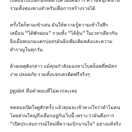
เปลี่ยนไปเป็นเกมที่เต็มไปด้วยแผนการ ความสนุกสนาน
รวมทั้งช่องทางสำหรับเพื่อการสร้างรายได้
ครั้งใดก็ตามเข้าเล่น มันให้ความรู้ความเข้าใจสึก
เสมือน “ได้พักผ่อน” รวมทั้ง “ได้ลุ้น” ในเวลาเดียวกัน
ยิ่งเมื่อพบเกมแตกบ่อยๆมันยิ่งเพิ่มเติมพลังและความ
สำราญในทุกวัน
ด้วยเหตุดังกล่าว แม้คุณกำลังมองหาเว็บสล็อตที่สมัคร
ง่าย ปลอดภัย รวมทั้งแจกเครดิตฟรีจริงๆ
pgslot คือคำตอบที่ไม่ควรละเลย
ทดลองเปิดใจดูสักครั้ง แล้วคุณจะเข้าดวงใจว่าทำไมคน
โดยส่วนใหญ่ถึงเลือกอยู่กับเว็บนี้ เพราะว่ามันคือการ
“เปิดประสบการณ์ใหม่ที่ความเบิกบานใจ” อย่างแท้จริง