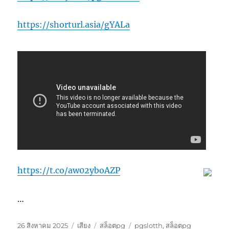
https://shorturl.asia/gYALa
https://t.co/aw02yboAZP
…
เขียน
รูป
หมวด
ป้าย
26 สิงหาคม 2025
เสียง
สล็อตpg
pgslotth
,
สล็อตpg