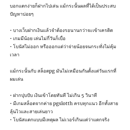
บอกแตกง่ายก็ฝากไปเล่น แม้กระนั้นผลที่ได้เป็นประสบ
ปัญหาบ่อยๆ
• บางเว็บฝากเงินแล้วจำต้องรอนานกว่าจะเข้าเครดิต
• เกมมีน้อย เล่นไม่กี่วันก็เบื่อ
• โบนัสไม่ออก หรือออกแต่ว่าจ่ายน้อยจนกระทั่งไม่คุ้ม
เวลา
แม้กระนั้นกับ สล็อตpg มันไม่เหมือนกันตั้งแต่วันแรกที่
ผมเล่น
• ฝากปุบปับ เงินเข้าโดยทันที ไม่เกิน 5 วินาที
• มีเกมสล็อตจากค่าย pgslotth ครบทุกแนว อีกทั้งสาย
ลุ้นไวและสายเล่นยาว
• โบนัสแตกแบบมีเหตุผล ไม่เวอร์เกินแต่ว่าแตกจริง