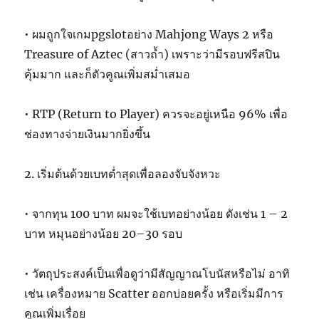
• ผมถูกใจเกมpgslotอย่าง Mahjong Ways 2 หรือ
Treasure of Aztec (สาวถ้ำ) เพราะว่ามีรอบฟรีสปิน
คุ้มมาก และก็ตัวคูณเพิ่มสม่ำเสมอ
• RTP (Return to Player) ควรจะอยู่เหนือ 96% เพื่อ
ช่องทางจ่ายเงินมากยิ่งขึ้น
2. เริ่มต้นด้วยเบทต่ำสุดเพื่อลองจับจังหวะ
• จากทุน 100 บาท ผมจะใช้เบทอย่างน้อย ดังเช่น 1 – 2
บาท หมุนอย่างน้อย 20–30 รอบ
• วัตถุประสงค์เป็นเพื่อดูว่ามีสัญญาณโบนัสหรือไม่ อาทิ
เช่น เครื่องหมาย Scatter ออกบ่อยครั้ง หรือเริ่มมีการ
คูณเพิ่มเรื่อย