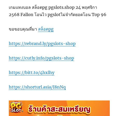
เกมแทงบอล สล็อตpg pgslots.shop 24 พฤศจิกา
2568 Fallon โอนไว pgslotไม่จำกัดยอดโอน Top 96
ขอขอบคุณที่มา
สล็อตpg
https://rebrand.ly/pgslots-shop
https://cutly.info/pgslots-shop
https://bitt.to/4hxlhy
https://shorturl.asia/I8nNq