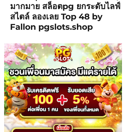
มากมาย สล็อตpg ยกระดับไลฟ์
สไตล์ ลองเลย Top 48 by
Fallon pgslots.shop