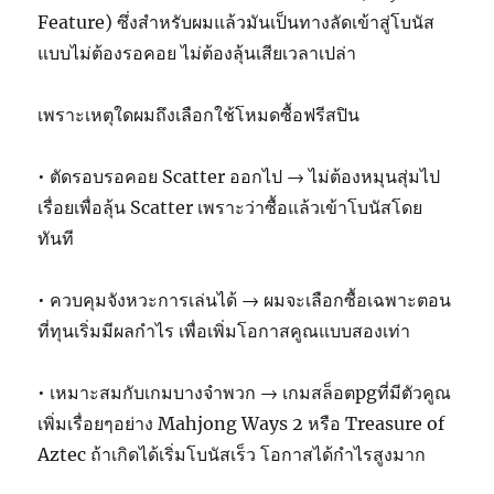
Feature) ซึ่งสำหรับผมแล้วมันเป็นทางลัดเข้าสู่โบนัส
แบบไม่ต้องรอคอย ไม่ต้องลุ้นเสียเวลาเปล่า
เพราะเหตุใดผมถึงเลือกใช้โหมดซื้อฟรีสปิน
• ตัดรอบรอคอย Scatter ออกไป → ไม่ต้องหมุนสุ่มไป
เรื่อยเพื่อลุ้น Scatter เพราะว่าซื้อแล้วเข้าโบนัสโดย
ทันที
• ควบคุมจังหวะการเล่นได้ → ผมจะเลือกซื้อเฉพาะตอน
ที่ทุนเริ่มมีผลกำไร เพื่อเพิ่มโอกาสคูณแบบสองเท่า
• เหมาะสมกับเกมบางจำพวก → เกมสล็อตpgที่มีตัวคูณ
เพิ่มเรื่อยๆอย่าง Mahjong Ways 2 หรือ Treasure of
Aztec ถ้าเกิดได้เริ่มโบนัสเร็ว โอกาสได้กำไรสูงมาก