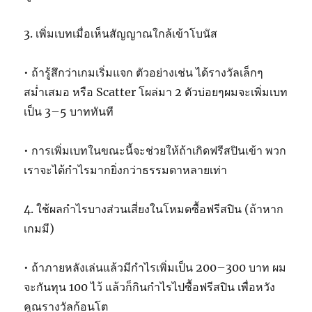
3. เพิ่มเบทเมื่อเห็นสัญญาณใกล้เข้าโบนัส
• ถ้ารู้สึกว่าเกมเริ่มแจก ตัวอย่างเช่น ได้รางวัลเล็กๆ
สม่ำเสมอ หรือ Scatter โผล่มา 2 ตัวบ่อยๆผมจะเพิ่มเบท
เป็น 3–5 บาททันที
• การเพิ่มเบทในขณะนี้จะช่วยให้ถ้าเกิดฟรีสปินเข้า พวก
เราจะได้กำไรมากยิ่งกว่าธรรมดาหลายเท่า
4. ใช้ผลกำไรบางส่วนเสี่ยงในโหมดซื้อฟรีสปิน (ถ้าหาก
เกมมี)
• ถ้าภายหลังเล่นแล้วมีกำไรเพิ่มเป็น 200–300 บาท ผม
จะกันทุน 100 ไว้ แล้วก็กินกำไรไปซื้อฟรีสปิน เพื่อหวัง
คูณรางวัลก้อนโต