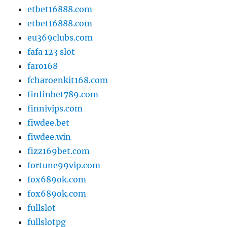
etbet16888.com
etbet16888.com
eu369clubs.com
fafa 123 slot
faro168
fcharoenkit168.com
finfinbet789.com
finnivips.com
fiwdee.bet
fiwdee.win
fizz169bet.com
fortune99vip.com
fox689ok.com
fox689ok.com
fullslot
fullslotpg