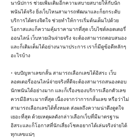
นานัปการ ช่วยเพิ่มเติมอีกความสบายสบายให้กับนัก
พนันได้จริง ยิ่งเว็บไหนสามารถพัฒนาและก็ยกระดับ
บริการได้ตรงจิตใจ ช่วยทำให้การเริ่มต้นเต็มไปด้วย
โอกาสและก็ความคุ้มราคามากที่สุด เว็บไซต์ลอตเตอรี่
ออนไลน์ เว็บหวยเงินจ่ายจริง จะต้องสามารถตอบสนอง
และก็เติมเต็มได้อย่างนานาประการ เราก็มีดูข้อดีหลักๆ
อะไรบ้าง
• จบปัญหาเลขกลั้น สามารถเลือกเลขได้อิสระ เว็บ
ลอตเตอรี่ออนไลน์จ่ายจริงที่ดีจะต้องสามารถสนองตอบ
นักพนันได้อย่างมาก และก็เรื่องของบริการเลือกตัวเลข
ควรมีอิสระมากที่สุด เนื่องจากว่าการกลั้นเลข หรือว่าไม่
สามารถเลือกเลขได้ทั้งหมด ส่งผลถึงความน่าดึงดูดใจ
เยอะที่สุด ด้วยเหตุผลดังกล่าวเลือกเว็บที่มีมาตรฐาน
อิสระและก็โอกาสที่นักเสี่ยงโชคอยากได้เล่นจริงจ่ายได้
ทุกเลขแน่ๆ