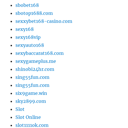
sbobet168
sbotop1688.com
sexxybet168-casino.com
sexy168
sexy168vip
sexyauto168
sexybaccarat168.com
sexygameplus.me
shinobi24hr.com
sing55fun.com
sing55fun.com
six9game.win
sky2899.com
Slot
Slot Online
slot1111ok.com