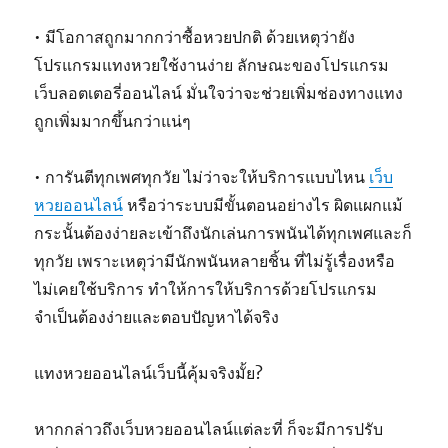
• มีโอกาสถูกมากกว่าซื้อหวยปกติ ด้วยเหตุว่ายัง
โปรแกรมแทงหวยใช้งานง่าย ลักษณะของโปรแกรม
เว็บลอตเตอรี่ออนไลน์ มั่นใจว่าจะช่วยเพิ่มช่องทางแทง
ถูกเพิ่มมากขึ้นกว่าแน่ๆ
• การันตีทุกเพศทุกวัย ไม่ว่าจะให้บริการแบบไหน
เว็บ
หวยออนไลน์
หรือว่าระบบมีขั้นตอนอย่างไร ผิดแผกแม้
กระนั้นต้องง่ายละเข้าถึงนักเล่นการพนันได้ทุกเพศและก็
ทุกวัย เพราะเหตุว่ามีนักพนันหลายชิ้น ที่ไม่รู้เรื่องหรือ
ไม่เคยใช้บริการ ทำให้การให้บริการด้วยโปรแกรม
จำเป็นต้องง่ายและตอบปัญหาได้จริง
แทงหวยออนไลน์เว็บนี้คุ้มจริงมั้ย?
หากกล่าวถึงเว็บหวยออนไลน์แต่ละที่ ก็จะมีการปรับ