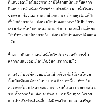
กินแบ่งออนไลน์ของพวกเรามิได้จ่ายหนักแค่กับสลาก
กินแบ่งออนไลน์ของไทยเพียงอย่างเดียว นอกนั้นในหวย
ของจากเมืองนอกจำพวกอื่นๆพวกเราก็จ่ายสูงไม่แพ้กัน
เว็บไซต์สลากกินแบ่งออนไลน์ของพวกเราก็ยังมีบริการ
เสริมพิเศษให้กับทุกคนอีกด้วย พวกเรามีแอนไม่นที่คอย
ให้บริการสมาชิกสลากกินแบ่งออนไลน์ของเราได้ตลอด
1 วัน
ซื้อสลากกินแบ่งออนไลน์เว็บไซต์ตรงรวมทั้งการซื้อ
สลากกินแบ่งออนไลน์เว็บอื่นๆแตกต่างยังไง
สำหรับเว็บไซต์หวยออนไลน์อื่นๆก็จะที่มีให้เล่นโดยมาก
นั้นเป็นเพียงแค่หวยในประเทศเพียงเท่านั้น แต่ว่าเว็บ
ลอตเตอรี่ออนไลน์ของพวกเราจะมีตั้งแต่ว่าหวยของไทย
รวมทั้งสลากกินแบ่งของต่างประเทศเกือบทุกชนิดเลย
และสำหรับท่านไหนที่กำลังพึงพอใจเล่นลอตเตอรี่ชุด