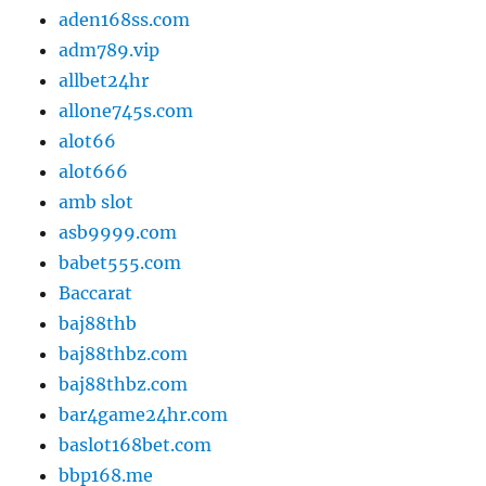
aden168ss.com
adm789.vip
allbet24hr
allone745s.com
alot66
alot666
amb slot
asb9999.com
babet555.com
Baccarat
baj88thb
baj88thbz.com
baj88thbz.com
bar4game24hr.com
baslot168bet.com
bbp168.me