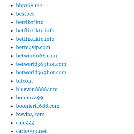
bbp168.me
bestbet
betflixtikto
betflixtikto.info
betflixtikto.info
betm4vip.com
betwin6666.com
betworld369hot.com
betworld369hot.com
bitcoin
bluewin8888.info
bonanza99
boonlert1688.com
bwvip4.com
cafe444
carlo999.net