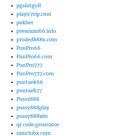
pgslotgolf
play97vip.com
pokbet
premium66.info
proded888x.com
PunPro66
PunPro66.com
PunPro777
PunPro777.com
puntaek66
puntaek77
Pussy888
pussy888play
pussy888win
qr code generator
ramclubx.com