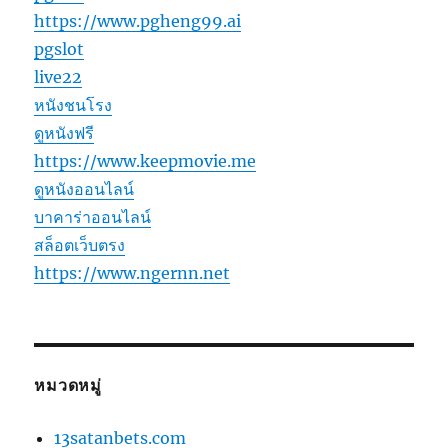
https://www.pgheng99.ai
pgslot
live22
หนังชนโรง
ดูหนังฟรี
https://www.keepmovie.me
ดูหนังออนไลน์
บาคาร่าออนไลน์
สล็อตเว็บตรง
https://www.ngernn.net
หมวดหมู่
13satanbets.com