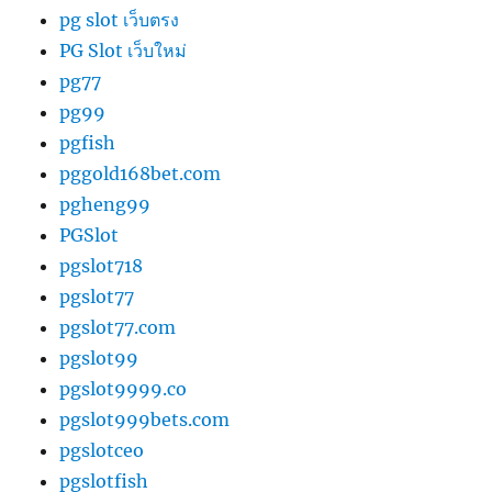
pg slot เว็บตรง
PG Slot เว็บใหม่
pg77
pg99
pgfish
pggold168bet.com
pgheng99
PGSlot
pgslot718
pgslot77
pgslot77.com
pgslot99
pgslot9999.co
pgslot999bets.com
pgslotceo
pgslotfish