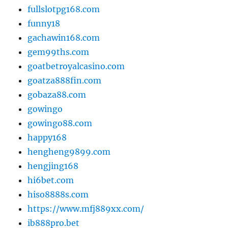
fullslotpg168.com
funny18
gachawin168.com
gem99ths.com
goatbetroyalcasino.com
goatza888fin.com
gobaza88.com
gowingo
gowingo88.com
happy168
hengheng9899.com
hengjing168
hi6bet.com
hiso8888s.com
https://www.mfj889xx.com/
ib888pro.bet