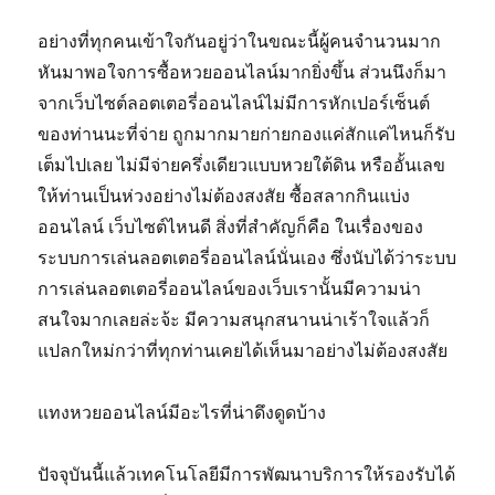
อย่างที่ทุกคนเข้าใจกันอยู่ว่าในขณะนี้ผู้คนจำนวนมาก
หันมาพอใจการซื้อหวยออนไลน์มากยิ่งขึ้น ส่วนนึงก็มา
จากเว็บไซต์ลอตเตอรี่ออนไลน์ไม่มีการหักเปอร์เซ็นต์
ของท่านนะที่จ่าย ถูกมากมายก่ายกองแค่สักแค่ไหนก็รับ
เต็มไปเลย ไม่มีจ่ายครึ่งเดียวแบบหวยใต้ดิน หรืออั้นเลข
ให้ท่านเป็นห่วงอย่างไม่ต้องสงสัย ซื้อสลากกินแบ่ง
ออนไลน์ เว็บไซต์ไหนดี สิ่งที่สำคัญก็คือ ในเรื่องของ
ระบบการเล่นลอตเตอรี่ออนไลน์นั่นเอง ซึ่งนับได้ว่าระบบ
การเล่นลอตเตอรี่ออนไลน์ของเว็บเรานั้นมีความน่า
สนใจมากเลยล่ะจ้ะ มีความสนุกสนานน่าเร้าใจแล้วก็
แปลกใหม่กว่าที่ทุกท่านเคยได้เห็นมาอย่างไม่ต้องสงสัย
แทงหวยออนไลน์มีอะไรที่น่าดึงดูดบ้าง
ปัจจุบันนี้แล้วเทคโนโลยีมีการพัฒนาบริการให้รองรับได้