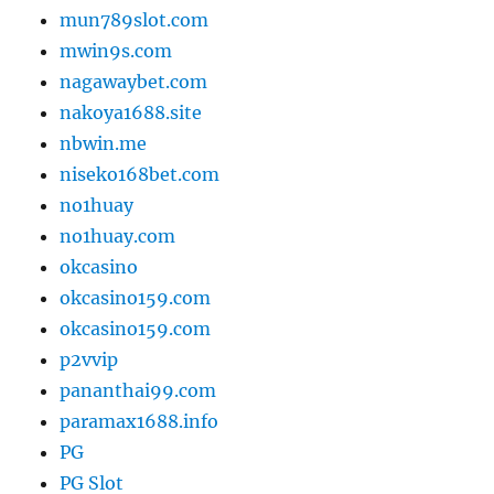
mun789slot.com
mwin9s.com
nagawaybet.com
nakoya1688.site
nbwin.me
niseko168bet.com
no1huay
no1huay.com
okcasino
okcasino159.com
okcasino159.com
p2vvip
pananthai99.com
paramax1688.info
PG
PG Slot