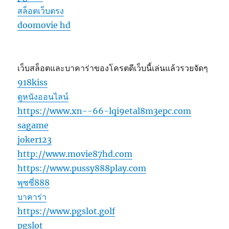
สล็อตเว็บตรง
doomovie hd
เว็บสล็อตและบาคาร่าของโครตดีเว็บนี้เล่นแล้วรวยจัดๆ
918kiss
ดูหนังออนไลน์
https://www.xn--66-lqi9etal8m3epc.com
sagame
joker123
http://www.movie87hd.com
https://www.pussy888play.com
พุซซี่888
บาคาร่า
https://www.pgslot.golf
pgslot