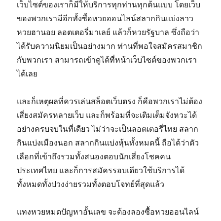
เว็บไซต์ของเราก็มีให้บริการทุกท่านทุกต้นแบบ โดยเว็บ
ของพวกเรามีอีกทั้งซื้อหวยออนไลน์สลากกินแบ่งลาว
หวยฮานอย ลอตเตอรี่มาเลย์ แล้วก็หวยรัฐบาล ซึ่งถือว่า
ได้รับความนิยมเป็นอย่างมาก ท่านที่พอใจสมัครสมาชิก
กับพวกเรา สามารถเข้าดูได้ที่หน้าเว็บไซต์ของพวกเรา
ได้เลย
และก็เหตุผลที่ควรเล่นสล็อตเว็บตรง ก็คือพวกเราไม่ต้อง
เสี่ยงสมัครหลายเว็บ และก็พร้อมที่จะเติมเต็มจังหวะได้
อย่างครบจบในที่เดียว ไม่ว่าจะเป็นลอตเตอรี่ไทย สลาก
กินแบ่งเมืองนอก สลากกินแบ่งหุ้นทั้งหมดนี้ ถือได้ว่าตัว
เลือกที่เข้าถึงรวมทั้งสนองตอบนักเสี่ยงโชคคน
ประเทศไทย และก็การสมัครรอบเดียวใช้บริการได้
ทั้งหมดทั้งปวงง่ายรวมทั้งตอบโจทย์ที่สุดแล้ว
แทงหวยหมดปัญหาอั้นเลข จะต้องลองซื้อหวยออนไลน์