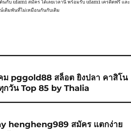
มต้นกับ ufam1 สมัคร ได้เลยเวลานี้ พร้อมรับ ufam1 เครดิตฟรี และ
เดิมพันที่ไม่เหมือนกันกับเดิม
าคม pggold88 สล็อต ยิงปลา คาสิโน
ุกวัน Top 85 by Thalia
y hengheng989 สมัคร แตกง่าย