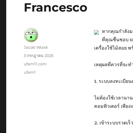
Francesco
หากคุณกำลังม
ที่คุณชื่นชอบ u
ผู้
Jacob Wood
เครื่องใช้ไม้สอย พร
เขียน
เขียน
3 กรกฎาคม 2025
เมื่อ
หมวด
ufam11.com
เหตุผลที่ควรที่จะ
หมู่
ป้าย
ufam1
กำกับ
1. ระบบลงทะเบียน
ไม่ต้องใช้เวลานานส
คอมพิวเตอร์ เพียงแ
2. เข้าระบบรวดเร็ว