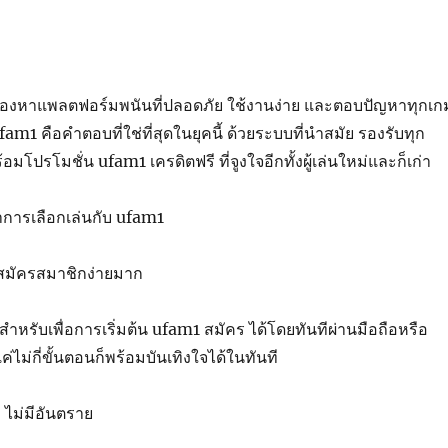
องหาแพลตฟอร์มพนันที่ปลอดภัย ใช้งานง่าย และตอบปัญหาทุกเก
fam1 คือคำตอบที่ใช่ที่สุดในยุคนี้ ด้วยระบบที่นำสมัย รองรับทุก
้อมโปรโมชั่น ufam1 เครดิตฟรี ที่จูงใจอีกทั้งผู้เล่นใหม่และก็เก่า
ทำการเลือกเล่นกับ ufam1
สมัครสมาชิกง่ายมาก
ำหรับเพื่อการเริ่มต้น ufam1 สมัคร ได้โดยทันทีผ่านมือถือหรือ
ค่ไม่กี่ขั้นตอนก็พร้อมบันเทิงใจได้ในทันที
 ไม่มีอันตราย