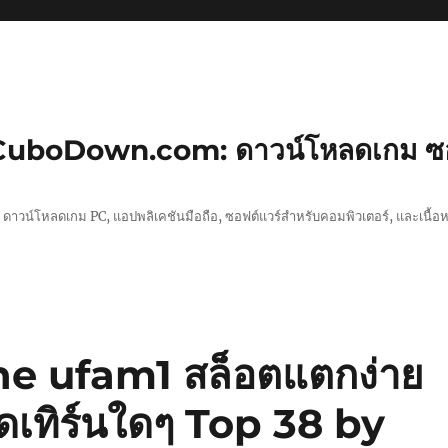
 CuboDown.com: ดาวน์โหลดเกม ซอฟ
วน์โหลดเกม PC, แอปพลิเคชันมือถือ, ซอฟต์แวร์สำหรับคอมพิวเตอร์, และเนื้อหาสำ
ne ufam1 สล็อตแตกง่าย
ติดเทิร์นใดๆ Top 38 by