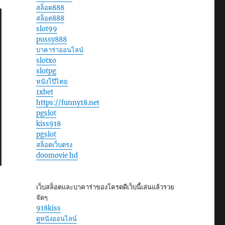
สล็อต888
สล็อต888
slot99
pussy888
บาคาร่าออนไลน์
slotxo
slotpg
หนังโป๊ไทย
1xbet
https://funny18.net
pgslot
kiss918
pgslot
สล็อตเว็บตรง
doomovie hd
เว็บสล็อตและบาคาร่าของโครตดีเว็บนี้เล่นแล้วรวย
จัดๆ
918kiss
ดูหนังออนไลน์