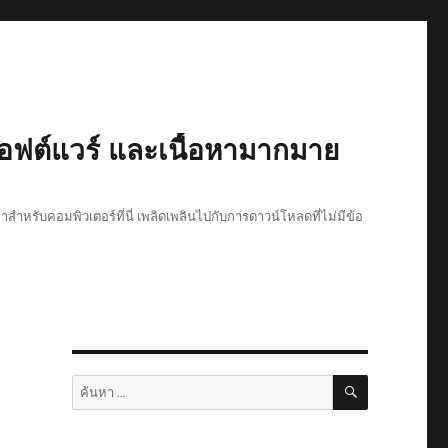
ต์แวร์ และเนื้อหามากมาย
หรับคอมพิวเตอร์ที่นี่ เพลิดเพลินไปกับการดาวน์โหลดที่ไม่มีข้อ
ค้นหา
ค้นหา: