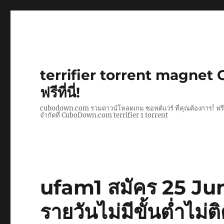
terrifier torrent magnet
ฟรีที่นี่!
cubodown.com รวมดาวน์โหลดเกม ซอฟต์แวร์ ที่คุณต้องการ! ฟรี ดา
จำกัดที่ CuboDown.com terrifier 1 torrent
ufam1 สมัคร 25 Ju
รายวันไม่มีขั้นต่ำไม่