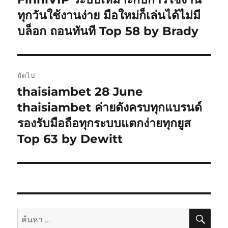
หน้า:
ทุกวันใช้งานง่าย มือใหม่ก็เล่นได้ไม่มี
บล็อก ถอนทันที Top 58 by Brady
ถัดไป
thaisiambet 28 June
เรื่อง
ต่อ
thaisiambet ค่ายดังครบทุกแบรนด์
ไป:
รองรับมือถือทุกระบบแตกง่ายทุกยูส
Top 63 by Dewitt
ค้นห
ค้นหา: