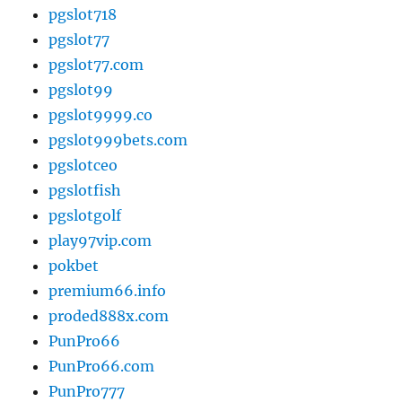
pgslot718
pgslot77
pgslot77.com
pgslot99
pgslot9999.co
pgslot999bets.com
pgslotceo
pgslotfish
pgslotgolf
play97vip.com
pokbet
premium66.info
proded888x.com
PunPro66
PunPro66.com
PunPro777