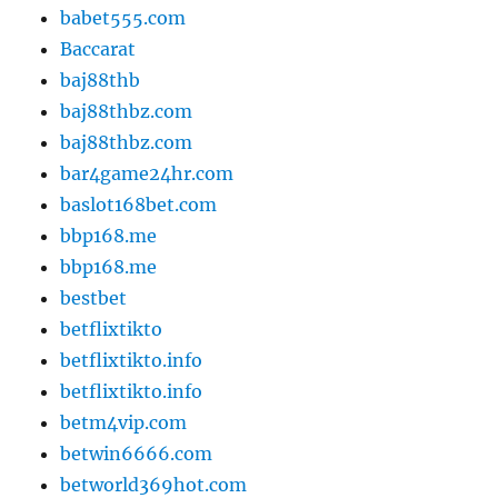
babet555.com
Baccarat
baj88thb
baj88thbz.com
baj88thbz.com
bar4game24hr.com
baslot168bet.com
bbp168.me
bbp168.me
bestbet
betflixtikto
betflixtikto.info
betflixtikto.info
betm4vip.com
betwin6666.com
betworld369hot.com