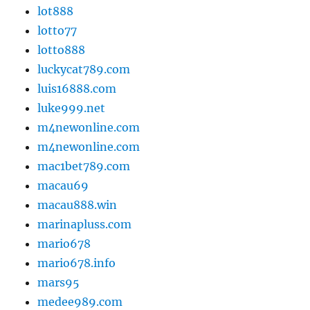
lot888
lotto77
lotto888
luckycat789.com
luis16888.com
luke999.net
m4newonline.com
m4newonline.com
mac1bet789.com
macau69
macau888.win
marinapluss.com
mario678
mario678.info
mars95
medee989.com