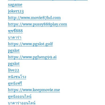
sagame
joker123
http://www.movie87hd.com
https://www.pussy888play.com
พุซซี่888
บาคาร่า
https://www.pgslot.golf
pgslot
https://www.pgheng99.ai
pgslot
live22
หนังชนโรง
ดูหนังฟรี
https://www.keepmovie.me
ดูหนังออนไลน์
บาคาร่าออนไลน์