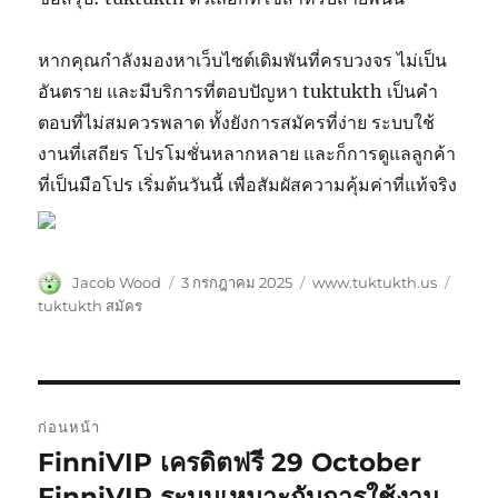
หากคุณกำลังมองหาเว็บไซต์เดิมพันที่ครบวงจร ไม่เป็น
อันตราย และมีบริการที่ตอบปัญหา tuktukth เป็นคำ
ตอบที่ไม่สมควรพลาด ทั้งยังการสมัครที่ง่าย ระบบใช้
งานที่เสถียร โปรโมชั่นหลากหลาย และก็การดูแลลูกค้า
ที่เป็นมือโปร เริ่มต้นวันนี้ เพื่อสัมผัสความคุ้มค่าที่แท้จริง
ผู้
เขียน
หมวด
ป้าย
Jacob Wood
3 กรกฎาคม 2025
www.tuktukth.us
เขียน
เมื่อ
หมู่
กำกับ
tuktukth สมัคร
แนะแนว
ก่อนหน้า
เรื่อง
FinniVIP เครดิตฟรี 29 October
เรื่อง
ก่อน
FinniVIP ระบบเหมาะกับการใช้งาน