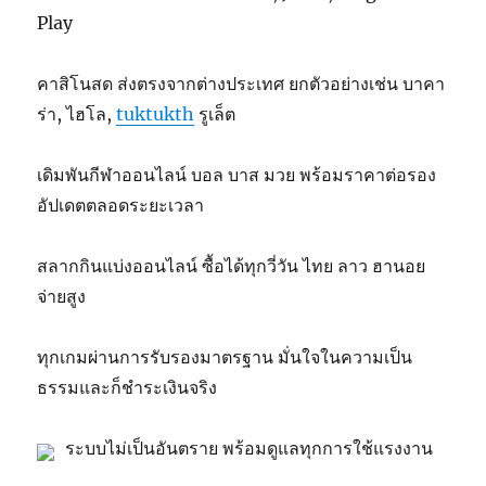
Play
คาสิโนสด ส่งตรงจากต่างประเทศ ยกตัวอย่างเช่น บาคา
ร่า, ไฮโล,
tuktukth
รูเล็ต
เดิมพันกีฬาออนไลน์ บอล บาส มวย พร้อมราคาต่อรอง
อัปเดตตลอดระยะเวลา
สลากกินแบ่งออนไลน์ ซื้อได้ทุกวี่วัน ไทย ลาว ฮานอย
จ่ายสูง
ทุกเกมผ่านการรับรองมาตรฐาน มั่นใจในความเป็น
ธรรมและก็ชำระเงินจริง
ระบบไม่เป็นอันตราย พร้อมดูแลทุกการใช้แรงงาน