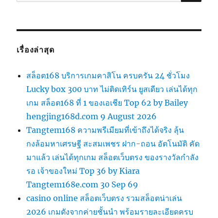
เรื่องล่าสุด
สล็อต168 บริการเกมคาสิโน ครบครัน 24 ชั่วโมง
Lucky box 300 บาท ไม่ติดเทิร์น ยูสเดียว เล่นได้ทุก
เกม สล็อต168 ที่ 1 ของเอเชีย Top 62 by Bailey
hengjing168d.com 9 August 2026
Tangtem168 ความพรีเมียมที่เข้าถึงได้จริง ลุ้น
กงล้อมหาเศรษฐี สะสมเพชร ฝาก-ถอน อัตโนมัติ คัด
มาแล้ว เล่นได้ทุกเกม สล็อตเว็บตรง ของรางวัลกำลัง
รอ เจ้าของใหม่ Top 36 by Kiara
Tangtem168e.com 30 Sep 69
casino online สล็อตเว็บตรง รวมสล็อตน่าเล่น
2026 เกมดังจากค่ายชั้นนำ พร้อมรายละเอียดครบ