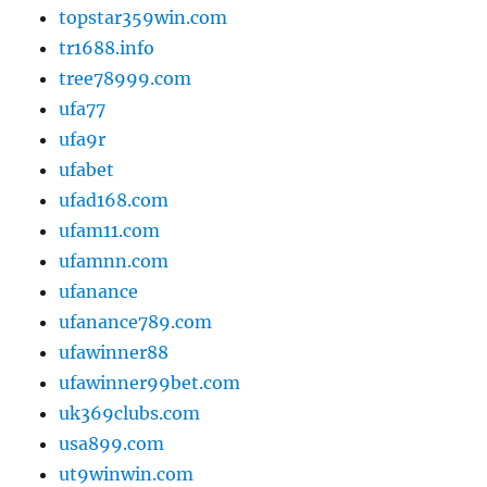
topstar359win.com
tr1688.info
tree78999.com
ufa77
ufa9r
ufabet
ufad168.com
ufam11.com
ufamnn.com
ufanance
ufanance789.com
ufawinner88
ufawinner99bet.com
uk369clubs.com
usa899.com
ut9winwin.com