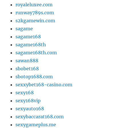
royaleluxee.com
runway789s.com
s2kgamewin.com
sagame
sagame168
sagame168th
sagame168th.com
sawan888
sbobet168
sbotop1688.com
sexxybet168-casino.com
sexy168
sexy168vip
sexyauto168
sexybaccarat168.com
sexygameplus.me