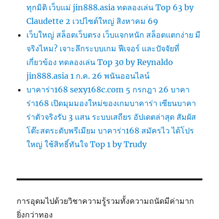
ทุกมิติ เว็บแม่ jin888.asia ทดลองเล่น Top 63 by
Claudette 2 เวปไซต์ใหญ่ สิงหาคม 69
เว็บใหญ่ สล็อตเว็บตรง เว็บแจกหนัก สล็อตแตกง่าย มี
จริงไหม? เจาะลึกระบบเกม ฟีเจอร์ และปัจจัยที่
เกี่ยวข้อง ทดลองเล่น Top 30 by Reynaldo
jin888.asia 1 ก.ค. 26 พนันออนไลน์
บาคาร่า168 sexy168c.com 5 กรกฎา 26 บาคา
ร่า168 เปิดมุมมองใหม่ของเกมบาคาร่า เซียนบาคา
ร่าตัวจริงรับ 3 แสน ระบบเสถียร อัปเดตล่าสุด สัมผัส
โต๊ะสดระดับพรีเมียม บาคาร่า168 สมัครไว ได้โปร
ใหญ่ ใช้สิทธิ์ทันใจ Top 1 by Trudy
การอุดมไปด้วยวิชาความรู้รวมทั้งความถนัดมีค่ามาก
ยิ่งกว่าทอง