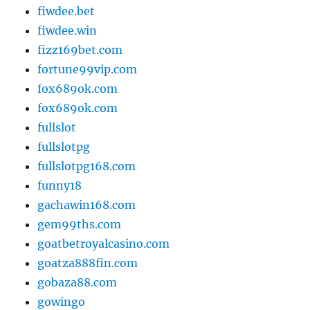
fiwdee.bet
fiwdee.win
fizz169bet.com
fortune99vip.com
fox689ok.com
fox689ok.com
fullslot
fullslotpg
fullslotpg168.com
funny18
gachawin168.com
gem99ths.com
goatbetroyalcasino.com
goatza888fin.com
gobaza88.com
gowingo