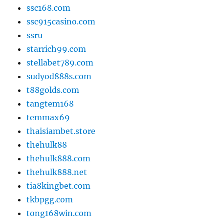
ssc168.com
ssc915casino.com
ssru
starrich99.com
stellabet789.com
sudyod888s.com
t88golds.com
tangtem168
temmax69
thaisiambet.store
thehulk88
thehulk888.com
thehulk888.net
tia8kingbet.com
tkbpgg.com
tong168win.com