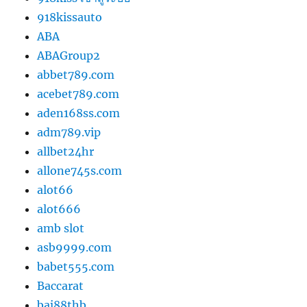
918kissauto
ABA
ABAGroup2
abbet789.com
acebet789.com
aden168ss.com
adm789.vip
allbet24hr
allone745s.com
alot66
alot666
amb slot
asb9999.com
babet555.com
Baccarat
baj88thb