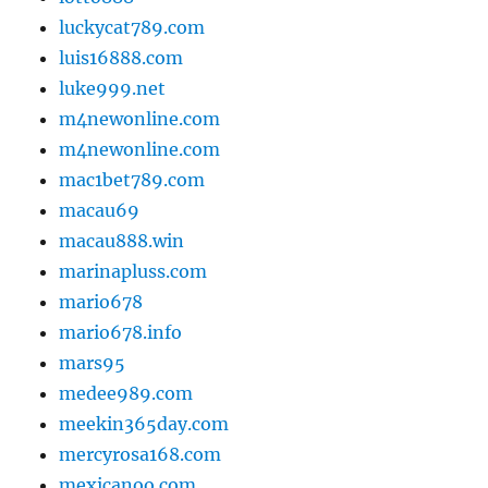
luckycat789.com
luis16888.com
luke999.net
m4newonline.com
m4newonline.com
mac1bet789.com
macau69
macau888.win
marinapluss.com
mario678
mario678.info
mars95
medee989.com
meekin365day.com
mercyrosa168.com
mexicanoo.com