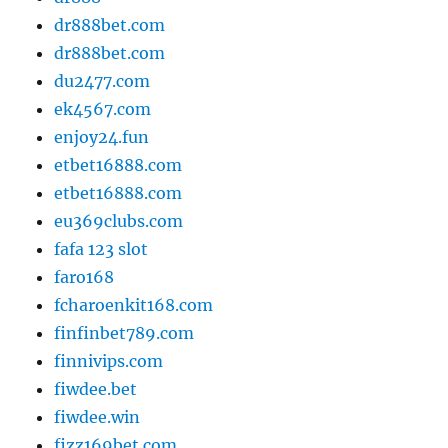
dr888bet.com
dr888bet.com
du2477.com
ek4567.com
enjoy24.fun
etbet16888.com
etbet16888.com
eu369clubs.com
fafa 123 slot
faro168
fcharoenkit168.com
finfinbet789.com
finnivips.com
fiwdee.bet
fiwdee.win
fizz169bet.com