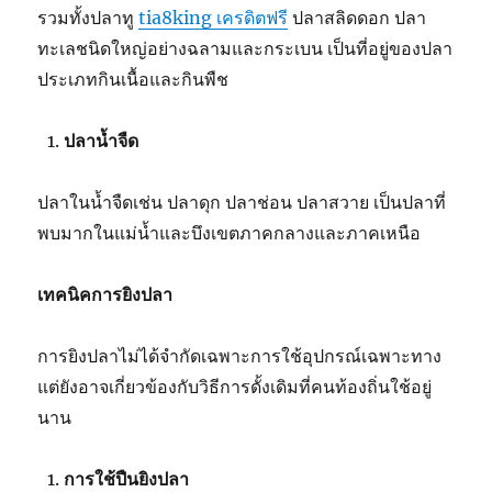
รวมทั้งปลาทู
tia8king เครดิตฟรี
ปลาสลิดดอก ปลา
ทะเลชนิดใหญ่อย่างฉลามและกระเบน เป็นที่อยู่ของปลา
ประเภทกินเนื้อและกินพืช
ปลาน้ำจืด
ปลาในน้ำจืดเช่น ปลาดุก ปลาช่อน ปลาสวาย เป็นปลาที่
พบมากในแม่น้ำและบึงเขตภาคกลางและภาคเหนือ
เทคนิคการยิงปลา
การยิงปลาไม่ได้จำกัดเฉพาะการใช้อุปกรณ์เฉพาะทาง
แต่ยังอาจเกี่ยวข้องกับวิธีการดั้งเดิมที่คนท้องถิ่นใช้อยู่
นาน
การใช้ปืนยิงปลา