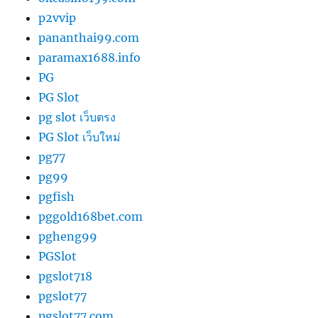
p2vvip
pananthai99.com
paramax1688.info
PG
PG Slot
pg slot เว็บตรง
PG Slot เว็บใหม่
pg77
pg99
pgfish
pggold168bet.com
pgheng99
PGSlot
pgslot718
pgslot77
pgslot77.com