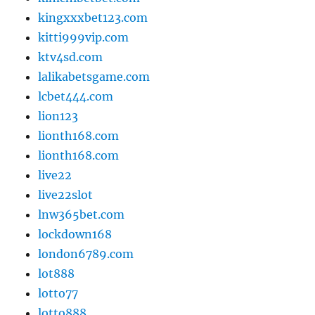
kingxxxbet123.com
kitti999vip.com
ktv4sd.com
lalikabetsgame.com
lcbet444.com
lion123
lionth168.com
lionth168.com
live22
live22slot
lnw365bet.com
lockdown168
london6789.com
lot888
lotto77
lotto888