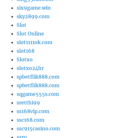
six9game.win
sky2899.com
Slot
Slot Online
slot1111ok.com
slot168
Slotxo
slotxo24hr
spbetflik888.com
spbetflik888.com
sqgame555s.com
sretthi99
ss168vip.com
ssc168.com
ssc915casino.com
ssru