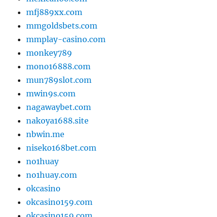
mfj889xx.com
mmgoldsbets.com
mmplay-casino.com
monkey789
mono16888.com
mun789slot.com
mwin9s.com
nagawaybet.com
nakoya1688.site
nbwin.me
niseko168bet.com
no1huay
no1huay.com
okcasino
okcasino159.com
okcasino159.com