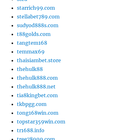
starrich99.com
stellabet789.com
sudyod888s.com
t88golds.com
tangtem168
temmax69
thaisiambet.store
thehulk88
thehulk888.com
thehulk888.net
tia8kingbet.com
tkbpgg.com
tong168win.com
topstar359win.com
tr1688.info
tree78999.com