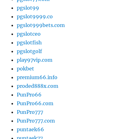
pgslot99
pgslot9999.co
pgslot999bets.com
pgslotceo
pgslotfish
pgslotgolf
play97vip.com
pokbet
premium66.info
proded888x.com
PunPro66
PunPro66.com
PunPro777
PunPro777.com
puntaek66
puntaek77