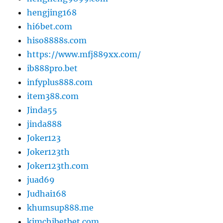
hengjing168
hi6bet.com
hiso8888s.com
https://www.mfj889xx.com/
ib888pro.bet
infyplus888.com
item388.com
Jinda55
jinda888
Joker123
Joker123th
Joker123th.com
juad69
Judhai168
khumsup888.me
kimchibetbet.com