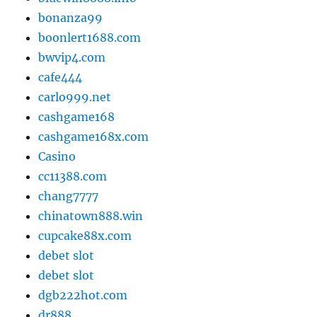
bonanza99
boonlert1688.com
bwvip4.com
cafe444
carlo999.net
cashgame168
cashgame168x.com
Casino
cc11388.com
chang7777
chinatown888.win
cupcake88x.com
debet slot
debet slot
dgb222hot.com
dr888