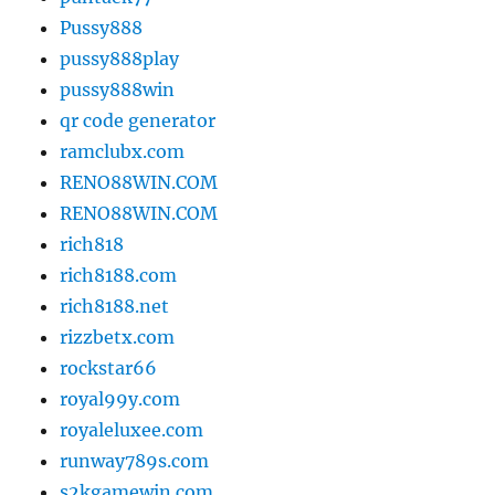
Pussy888
pussy888play
pussy888win
qr code generator
ramclubx.com
RENO88WIN.COM
RENO88WIN.COM
rich818
rich8188.com
rich8188.net
rizzbetx.com
rockstar66
royal99y.com
royaleluxee.com
runway789s.com
s2kgamewin.com