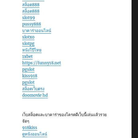
สล็อต888
สล็อต888
slot99
pussy888
บาคาร่าออนไลน์
slotxo
slotpg
หนังโป๊ไทย
1xbet
https://funny18.net
pgslot
kiss918
pgslot
สล็อตเว็บตรง
doomovie hd
เว็บสล็อตและบาคาร่าของโครตดีเว็บนี้เล่นแล้วรวย
จัดๆ
918kiss
ดูหนังออนไลน์