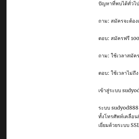
ปัญหาที่พบได้ทั่วไ
ถาม: สมัครจะต้องเ
ตอบ: สมัครฟรี 100
ถาม: ใช้เวลาสมัค
ตอบ: ใช้เวลาไม่ถึง
เข้าสู่ระบบ sudy
ระบบ sudyod888 เ
ทั้งโทรศัพท์เคลื่อ
เยี่ยมด้วยระบบ SS