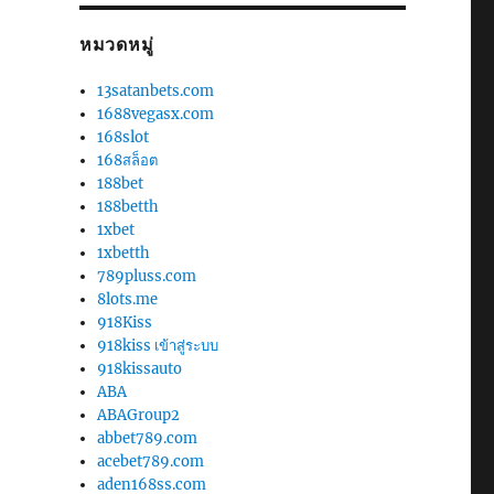
หมวดหมู่
13satanbets.com
1688vegasx.com
168slot
168สล็อต
188bet
188betth
1xbet
1xbetth
789pluss.com
8lots.me
918Kiss
918kiss เข้าสู่ระบบ
918kissauto
ABA
ABAGroup2
abbet789.com
acebet789.com
aden168ss.com