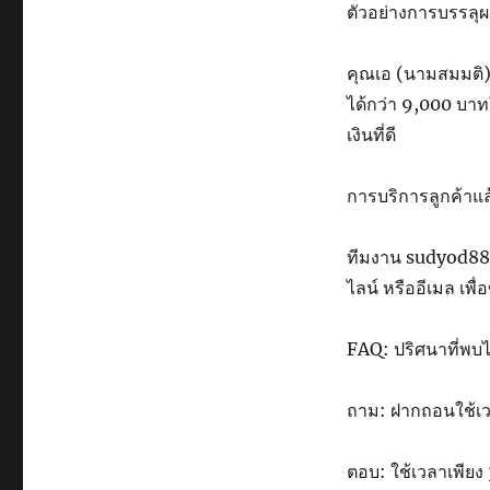
ตัวอย่างการบรรลุผล
คุณเอ (นามสมมติ)
ได้กว่า 9,000 บาท
เงินที่ดี
การบริการลูกค้าแล้
ทีมงาน sudyod888
ไลน์ หรืออีเมล เพ
FAQ: ปริศนาที่พบไ
ถาม: ฝากถอนใช้เ
ตอบ: ใช้เวลาเพียง