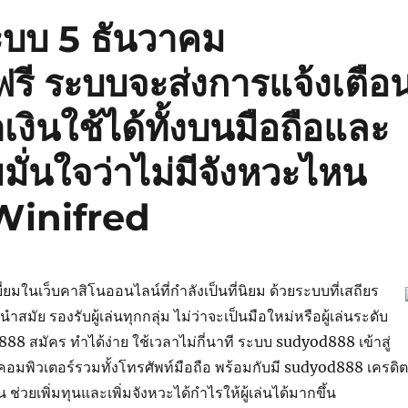
ะบบ 5 ธันวาคม
ี ระบบจะส่งการแจ้งเตือ
ทำเงินใช้ได้ทั้งบนมือถือและ
มั่นใจว่าไม่มีจังหวะไหน
 Winifred
ยมในเว็บคาสิโนออนไลน์ที่กำลังเป็นที่นิยม ด้วยระบบที่เสถียร
นำสมัย รองรับผู้เล่นทุกกลุ่ม ไม่ว่าจะเป็นมือใหม่หรือผู้เล่นระดับ
88 สมัคร ทำได้ง่าย ใช้เวลาไม่กี่นาที ระบบ sudyod888 เข้าสู่
งคอมพิวเตอร์รวมทั้งโทรศัพท์มือถือ พร้อมกับมี sudyod888 เครดิต
 ช่วยเพิ่มทุนและเพิ่มจังหวะได้กำไรให้ผู้เล่นได้มากขึ้น