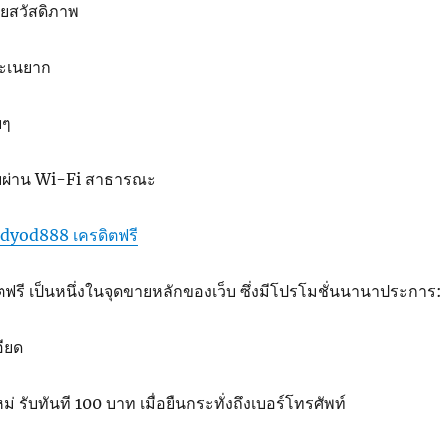
ยสวัสดิภาพ
คะเนยาก
ยๆ
ะบบผ่าน Wi-Fi สาธารณะ
dyod888 เครดิตฟรี
ตฟรี เป็นหนึ่งในจุดขายหลักของเว็บ ซึ่งมีโปรโมชั่นนานาประการ:
ียด
่ รับทันที 100 บาท เมื่อยืนกระทั่งถึงเบอร์โทรศัพท์