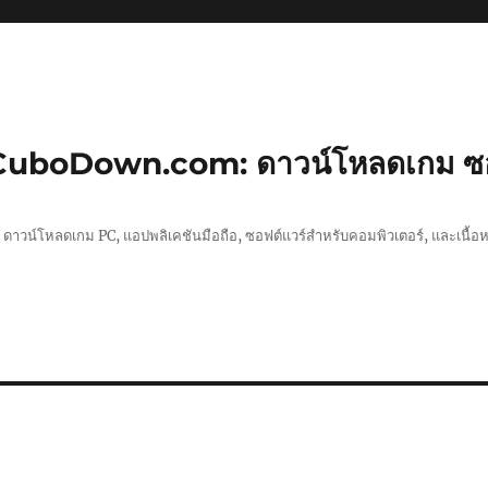
 CuboDown.com: ดาวน์โหลดเกม ซอฟ
วน์โหลดเกม PC, แอปพลิเคชันมือถือ, ซอฟต์แวร์สำหรับคอมพิวเตอร์, และเนื้อหาสำ