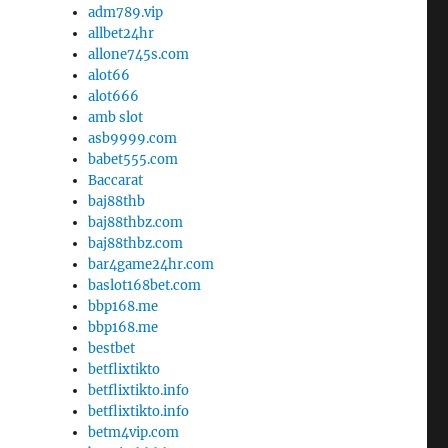
adm789.vip
allbet24hr
allone745s.com
alot66
alot666
amb slot
asb9999.com
babet555.com
Baccarat
baj88thb
baj88thbz.com
baj88thbz.com
bar4game24hr.com
baslot168bet.com
bbp168.me
bbp168.me
bestbet
betflixtikto
betflixtikto.info
betflixtikto.info
betm4vip.com