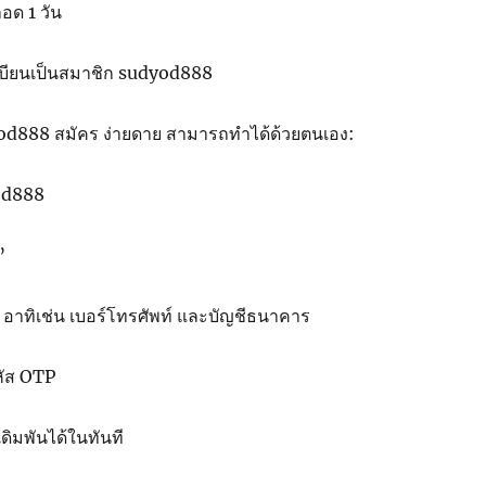
ด 1 วัน
ียนเป็นสมาชิก sudyod888
d888 สมัคร ง่ายดาย สามารถทำได้ด้วยตนเอง:
yod888
”
 อาทิเช่น เบอร์โทรศัพท์ และบัญชีธนาคาร
หัส OTP
เดิมพันได้ในทันที