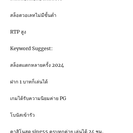
สล็อตวอเลทไม่มีขั้นต่ำ
RTP สูง
Keyword Suggest:
สล็อตแตกหลายครั้ง 2024
ฝาก 1 บาทก็เล่นได้
เกมได้รับความนิยมค่าย PG
โบนัสเข้ารัว
คาสิโนสด sing55 ครบทุกค่าย เล่นได้ 24 ชม.