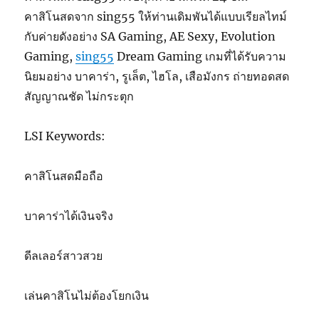
คาสิโนสดจาก sing55 ให้ท่านเดิมพันได้แบบเรียลไทม์
กับค่ายดังอย่าง SA Gaming, AE Sexy, Evolution
Gaming,
sing55
Dream Gaming เกมที่ได้รับความ
นิยมอย่าง บาคาร่า, รูเล็ต, ไฮโล, เสือมังกร ถ่ายทอดสด
สัญญาณชัด ไม่กระตุก
LSI Keywords:
คาสิโนสดมือถือ
บาคาร่าได้เงินจริง
ดีลเลอร์สาวสวย
เล่นคาสิโนไม่ต้องโยกเงิน