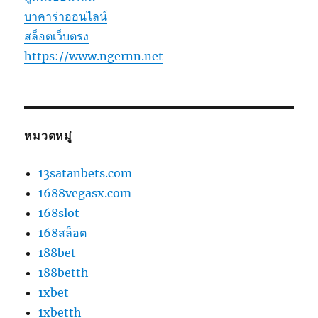
บาคาร่าออนไลน์
สล็อตเว็บตรง
https://www.ngernn.net
หมวดหมู่
13satanbets.com
1688vegasx.com
168slot
168สล็อต
188bet
188betth
1xbet
1xbetth