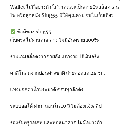
Wallet ไม่มีอย่างต่ำ ไม่ว่าคุณจะเป็นสายปั่นสล็อต เล่น
ไพ่ หรือลูกหนัง Sing55 มีให้คุณครบ จบในเว็บเดียว
ข้อดีของ sing55
เว็บตรง ไม่ผ่านคนกลาง ไม่มีอันตราย 100%
รวมเกมสล็อตจากค่ายดัง แตกง่าย ได้เงินจริง
คาสิโนสดจากบ่อนต่างชาติ ถ่ายทอดสด 24 ชม.
แทงบอลค่าน้ำประปาดี ครบทุกลีกดัง
ระบบออโต้ ฝาก-ถอนใน 10 วิ ไม่ต้องแจ้งสลิป
รองรับทรูวอเลท และทุกธนาคาร ไม่มีอย่างต่ำ