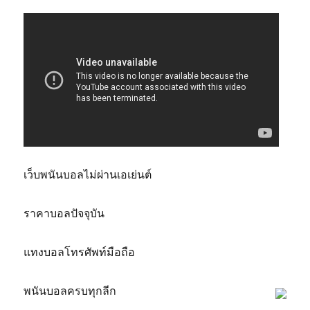
เว็บพนันบอลไม่ผ่านเอเย่นต์
ราคาบอลปัจจุบัน
แทงบอลโทรศัพท์มือถือ
พนันบอลครบทุกลีก