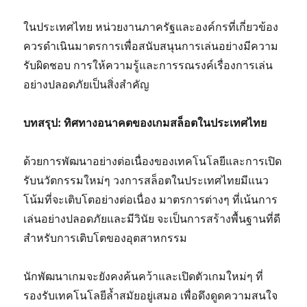
ในประเทศไทย หน่วยงานภาครัฐและองค์กรที่เกี่ยวข้อง
ควรดำเนินมาตรการเพื่อสนับสนุนการเล่นอย่างมีความ
รับผิดชอบ การให้ความรู้และการรณรงค์เรื่องการเล่น
อย่างปลอดภัยเป็นสิ่งสำคัญ
บทสรุป: ทิศทางอนาคตของเกมสล็อตในประเทศไทย
ด้วยการพัฒนาอย่างต่อเนื่องของเทคโนโลยีและการเปิด
รับนวัตกรรมใหม่ๆ วงการสล็อตในประเทศไทยมีแนว
โน้มที่จะเติบโตอย่างต่อเนื่อง มาตรการต่างๆ ที่เน้นการ
เล่นอย่างปลอดภัยและมีวินัย จะเป็นการสร้างพื้นฐานที่ดี
สำหรับการเติบโตของอุตสาหกรรม
นักพัฒนาเกมจะยังคงค้นคว้าและเปิดตัวเกมใหม่ๆ ที่
รองรับเทคโนโลยีล้ำสมัยอยู่เสมอ เพื่อดึงดูดความสนใจ