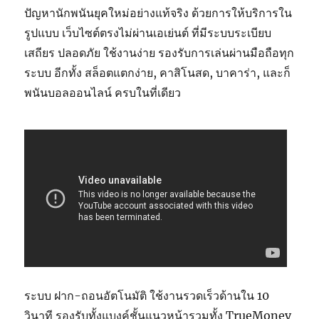
ปัญหานักพนันยุคใหม่อย่างแท้จริง ด้วยการให้บริการใน
รูปแบบ เว็บไซต์ตรงไม่ผ่านเอเย่นต์ ที่มีระบบระเบียบ
เสถียร ปลอดภัย ใช้งานง่าย รองรับการเล่นผ่านมือถือทุก
ระบบ อีกทั้ง สล็อตแตกง่าย, คาสิโนสด, บาคาร่า, และก็
พนันบอลออนไลน์ ครบในที่เดียว
ระบบ ฝาก-ถอนอัตโนมัติ ใช้งานรวดเร็วด้านใน 10
วินาที รองรับทั้งแบงค์ชั้นแนวหน้ารวมทั้ง TrueMoney