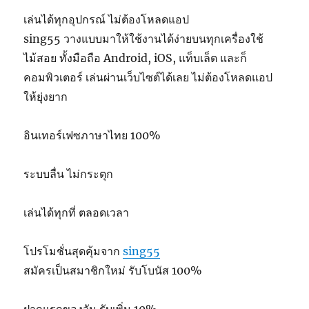
เล่นได้ทุกอุปกรณ์ ไม่ต้องโหลดแอป
sing55 วางแบบมาให้ใช้งานได้ง่ายบนทุกเครื่องใช้
ไม้สอย ทั้งมือถือ Android, iOS, แท็บเล็ต และก็
คอมพิวเตอร์ เล่นผ่านเว็บไซต์ได้เลย ไม่ต้องโหลดแอป
ให้ยุ่งยาก
อินเทอร์เฟซภาษาไทย 100%
ระบบลื่น ไม่กระตุก
เล่นได้ทุกที่ ตลอดเวลา
โปรโมชั่นสุดคุ้มจาก
sing55
สมัครเป็นสมาชิกใหม่ รับโบนัส 100%