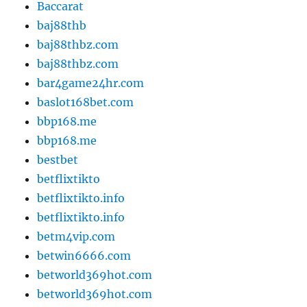
Baccarat
baj88thb
baj88thbz.com
baj88thbz.com
bar4game24hr.com
baslot168bet.com
bbp168.me
bbp168.me
bestbet
betflixtikto
betflixtikto.info
betflixtikto.info
betm4vip.com
betwin6666.com
betworld369hot.com
betworld369hot.com