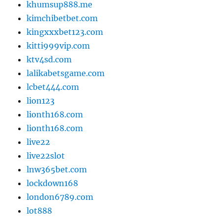
khumsup888.me
kimchibetbet.com
kingxxxbet123.com
kitti999vip.com
ktv4sd.com
lalikabetsgame.com
lcbet444.com
lion123
lionth168.com
lionth168.com
live22
live22slot
lnw365bet.com
lockdown168
london6789.com
lot888