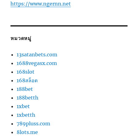
https://www.ngernn.net
หมวดหมู่
13satanbets.com
1688vegasx.com
168slot
168สล็อต
188bet
188betth
1xbet
1xbetth
789pluss.com
8lots.me