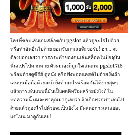
ใครที่ชอบเล่นเกมสล็อตกับ pgslot แล้วดูอะไรไปด้วย
หรือทำอันอื่นไปด้วย ยอมรับมาเลยจ๊ะขอรับ! ฮ่า… จะ
ต้องบอกเลยว่า การกระทำของคนเล่นสล็อตในปัจจุบัน
นั้นแปรไปมากมาย ตัวผมเองก็ถูกใจเล่นเกม pgslot718
พร้อมด้วยดูซีรีส์ ดูหนัง หรือฟังพอดแคสต์ไปด้วย ยิ่งถ้า
เล่นบนมือถือด้วยล่ะก็ ยิ่งทำอะไรพร้อมกันได้ง่ายสุดๆ
แล้วการเล่นแบบนี้มันเป็นผลดีหรือผลร้ายยังไง? ใน
บทความนี้ ผมจะพาคุณมาดูเลยว่า ถ้าเกิดพวกเราเล่นไป
ด้วยแล้วดูอะไรไปด้วยจะเป็นยังไง มีผลต่อการเล่นเยอะ
แค่ไหน มาดูกันเลย!