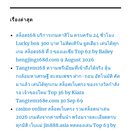
เรื่องล่าสุด
สล็อต168 บริการเกมคาสิโน ครบครัน 24 ชั่วโมง
Lucky box 300 บาท ไม่ติดเทิร์น ยูสเดียว เล่นได้ทุก
เกม สล็อต168 ที่ 1 ของเอเชีย Top 62 by Bailey
hengjing168d.com 9 August 2026
Tangtem168 ความพรีเมียมที่เข้าถึงได้จริง ลุ้น
กงล้อมหาเศรษฐี สะสมเพชร ฝาก-ถอน อัตโนมัติ คัด
มาแล้ว เล่นได้ทุกเกม สล็อตเว็บตรง ของรางวัลกำลัง
รอ เจ้าของใหม่ Top 36 by Kiara
Tangtem168e.com 30 Sep 69
casino online สล็อตเว็บตรง รวมสล็อตน่าเล่น
2026 เกมดังจากค่ายชั้นนำ พร้อมรายละเอียดครบ
ทุกมิติ เว็บแม่ jin888.asia ทดลองเล่น Top 63 by