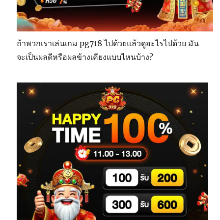
ถ้าพวกเราเล่นเกม pg718 ไปด้วยแล้วดูอะไรไปด้วย มัน
จะเป็นผลดีหรือผลข้างเคียงแบบไหนบ้าง?