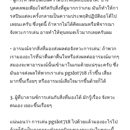
บุคคลพอเพียงโฟกัสกับสิ่งที่ดูมากกว่าเกม มันก็ทำให้กา
รสปินแต่ละครั้งกลายเป็นความประพฤติปฏิบัติออโต้ไป
เลยนะครับ ซึ่งจุดนี้ ถ้าหากไม่ได้คิดแผนหรือพิจารณา
จังหวะการเล่น อาจทำให้ทุนหมดเร็วมากเลยครับผม
• อารมณ์จากสิ่งที่มองส่งผลต่อจังหวะการเล่น: ถ้าพวก
เรามองอะไรที่น่าตื่นตาตื่นใจหรือส่งผลต่ออารมณ์มากๆ
สมองจะพาอารมณ์นั้นเข้ามาในเกมด้วยแน่ๆนะครับ ซึ่ง
มันอาจส่งผลให้พวกเราเล่น pgslot718 เร็วขึ้น เสี่ยง
มากขึ้นเรื่อยๆ หรืออารมณ์เสียใจมากขึ้นด้วยก็ได้
3. ผู้ที่บาลานซ์การเล่นกับสิ่งที่มองได้ มักรู้เรื่อง จังหวะ
ตนเอง เยอะขึ้นเรื่อยๆ
แน่นอนว่า การเล่น pgslot718 ไปด้วยแล้วมองอะไรไป
ด้วยก็ยังเป็นการกระทำยอดนิยมของคนเล่นในขณะนี้