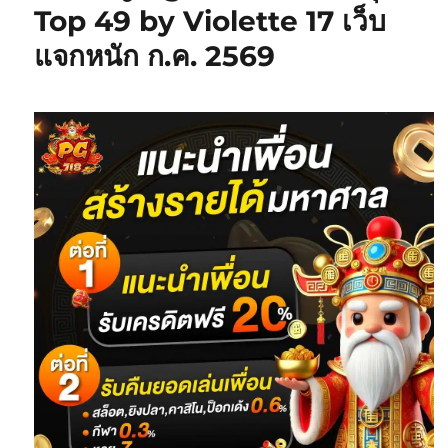
Top 49 by Violette 17 เว็บ
แจกหนัก ก.ค. 2569