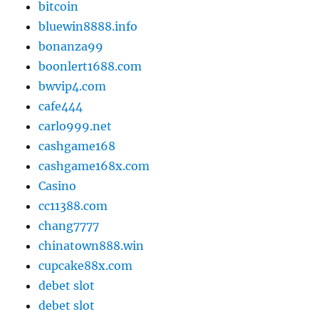
bitcoin
bluewin8888.info
bonanza99
boonlert1688.com
bwvip4.com
cafe444
carlo999.net
cashgame168
cashgame168x.com
Casino
cc11388.com
chang7777
chinatown888.win
cupcake88x.com
debet slot
debet slot