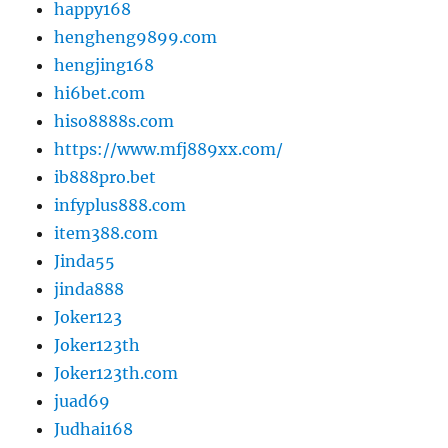
happy168
hengheng9899.com
hengjing168
hi6bet.com
hiso8888s.com
https://www.mfj889xx.com/
ib888pro.bet
infyplus888.com
item388.com
Jinda55
jinda888
Joker123
Joker123th
Joker123th.com
juad69
Judhai168