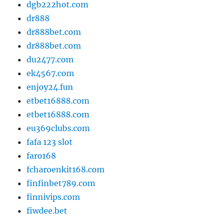
dgb222hot.com
dr888
dr888bet.com
dr888bet.com
du2477.com
ek4567.com
enjoy24.fun
etbet16888.com
etbet16888.com
eu369clubs.com
fafa 123 slot
faro168
fcharoenkit168.com
finfinbet789.com
finnivips.com
fiwdee.bet