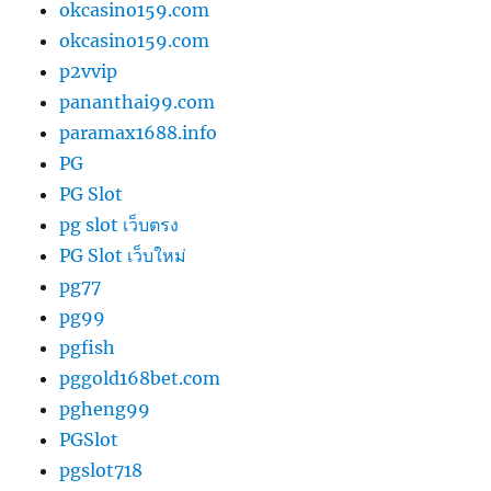
okcasino159.com
okcasino159.com
p2vvip
pananthai99.com
paramax1688.info
PG
PG Slot
pg slot เว็บตรง
PG Slot เว็บใหม่
pg77
pg99
pgfish
pggold168bet.com
pgheng99
PGSlot
pgslot718