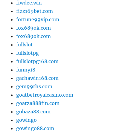
fiwdee.win
fizz169bet.com
fortune99vip.com
fox689ok.com
fox689ok.com
fullslot
fullslotpg
fullslotpg168.com
funny18
gachawin168.com
gem99ths.com
goatbetroyalcasino.com
goatza888fin.com
gobaza88.com
gowingo
gowingo88.com