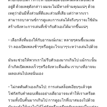
อยู่ดี ด้วยเหตุดังกล่าว ผมจะไม่มีทางห้ามคุณแน่ๆ ด้วย
เหตุว่ามันมีทั้งส่วนที่ดีและส่วนที่เสีย แต่ว่าหากเรา
สามารถบาลานซ์การดูและการเล่นได้จริงๆเราจะใช้มัน
สร้างจังหวะการเล่นที่เข้ากับตัวเองได้มากขึ้นแน่ๆ
• เลือกสิ่งที่มองให้กับอารมณ์เกม: หลายๆคนชี้แนะผม
ว่า ลองเปิดเพลงช้าๆหรือดูอะไรเบาๆระหว่างเล่นไปด้วย
มันจะช่วยให้พวกเราไม่รีบตัวเองมากเกินไป แม้กระนั้น
ถ้าเกิดเปิดเพลงเร็วๆหรือจังหวะตื่นเต้น เราบางทีอาจจะ
เผลอเล่นไปเลยนั่นเอง
• ไม่กดดันตัวเองเกินไป: การเล่นสล็อตเงียบๆแล้วจุด
โฟกัสกับคำตอบเพียงอย่างเดียวอาจจะทำให้เราเครียด
รวมทั้งบีบคั้นมากเกินไป การดูอะไรที่เบาสมองไปด้วย
มันจะทำให้เราไม่ได้โฟกัสหรือเครียดกับผลสรุปในแต่ละ