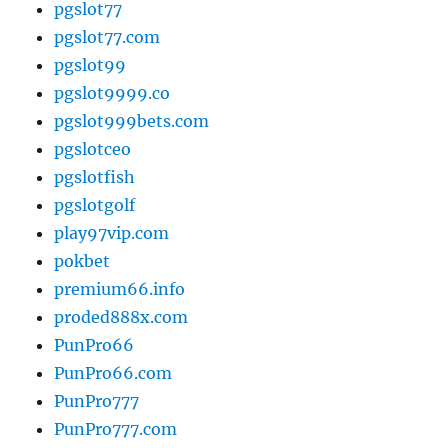
pgslot77
pgslot77.com
pgslot99
pgslot9999.co
pgslot999bets.com
pgslotceo
pgslotfish
pgslotgolf
play97vip.com
pokbet
premium66.info
proded888x.com
PunPro66
PunPro66.com
PunPro777
PunPro777.com