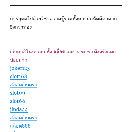
การอุดมไปด้วยวิชาความรู้รวมทั้งความถนัดมีค่ามาก
ยิ่งกว่าทอง
เว็บคาสิโนน่าเล่น ทั้ง
สล็อต
และ
บาคาร่า
ตึงจริงแตก
บ่อยมาก
joker123
slot168
สล็อตเว็บตรง
slot99
slot66
jinda44
สล็อตเว็บตรง
สล็อต888