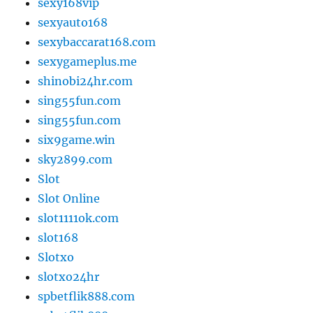
sexy168vip
sexyauto168
sexybaccarat168.com
sexygameplus.me
shinobi24hr.com
sing55fun.com
sing55fun.com
six9game.win
sky2899.com
Slot
Slot Online
slot1111ok.com
slot168
Slotxo
slotxo24hr
spbetflik888.com