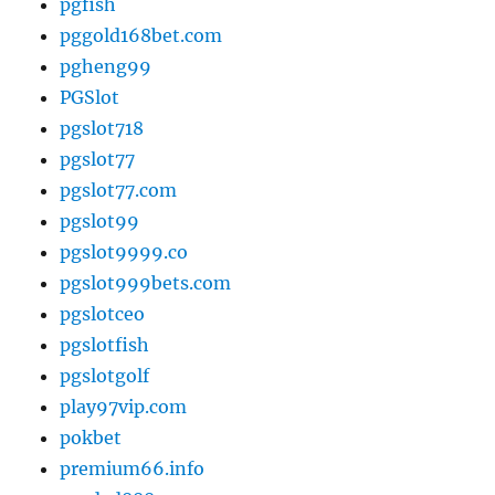
pgfish
pggold168bet.com
pgheng99
PGSlot
pgslot718
pgslot77
pgslot77.com
pgslot99
pgslot9999.co
pgslot999bets.com
pgslotceo
pgslotfish
pgslotgolf
play97vip.com
pokbet
premium66.info