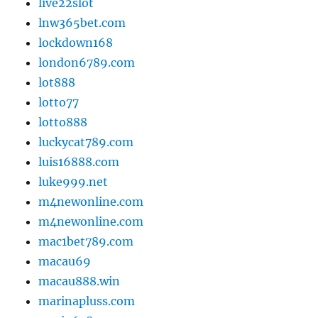
live22slot
lnw365bet.com
lockdown168
london6789.com
lot888
lotto77
lotto888
luckycat789.com
luis16888.com
luke999.net
m4newonline.com
m4newonline.com
mac1bet789.com
macau69
macau888.win
marinapluss.com