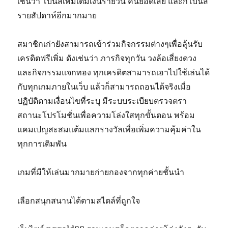
เช่นว่า โบนัสเพิ่มเติมเงินรายวัน คืนยอดเสีย และก็โบนัส
รายสัปดาห์อีกมากมาย
สมาชิกเก่ายังสามารถเข้าร่วมกิจกรรมต่างๆเพื่อลุ้นรับ
เครดิตฟรีเพิ่ม ดังเช่นว่า ภารกิจทุกวัน วงล้อเสี่ยงดวง
และกิจกรรมแจกทอง ทุกเครดิตสามารถเอาไปใช้เล่นได้
กับทุกเกมภายในเว็บ แล้วก็สามารถถอนได้จริงเมื่อ
ปฏิบัติตามเงื่อนไขที่ระบุ มีระบบระเบียบตรวจตรา
สถานะโปรโมชั่นเพื่อความโล่งใสทุกขั้นตอน พร้อม
แคมเปญสะสมแต้มแลกรางวัลเพื่อเพิ่มความคุ้มค่าใน
ทุกการเดิมพัน
เกมที่มีให้เล่นมากมายก่ายกองจากทุกค่ายชั้นนำ
เลือกสนุกสนานได้ตามสไตล์ที่ถูกใจ