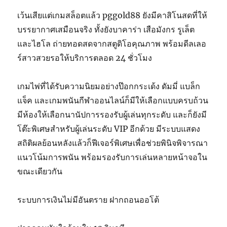
เว้นเสียแต่เกมสล็อตแล้ว pggold88 ยังมีคาสิโนสดที่ให้
บรรยากาศเสมือนจริง ทั้งยังบาคาร่า เสือมังกร รูเล็ต
และไฮโล ถ่ายทอดสดจากสตูดิโอคุณภาพ พร้อมดีลเลอ
ร์สาวสวยรอให้บริการตลอด 24 ชั่วโมง
เกมไพ่ที่ได้รับความนิยมอย่างป๊อกกระเด้ง ดัมมี่ แบล็ก
แจ็ค และเกมพนันกีฬาออนไลน์ก็มีให้เลือกแบบครบถ้วน
มีห้องให้เลือกนานัปการรองรับผู้เล่นทุกระดับ และก็ยังมี
โต๊ะพิเศษสำหรับผู้เล่นระดับ VIP อีกด้วย มีระบบแสดง
สถิติผลย้อนหลังแล้วก็ฟีเจอร์พิเศษเพื่อช่วยพินิจพิจารณา
แนวโน้มการพนัน พร้อมรองรับการเล่นหลายหน้าจอใน
ขณะเดียวกัน
ระบบการเงินไม่มีอันตราย ฝากถอนออโต้