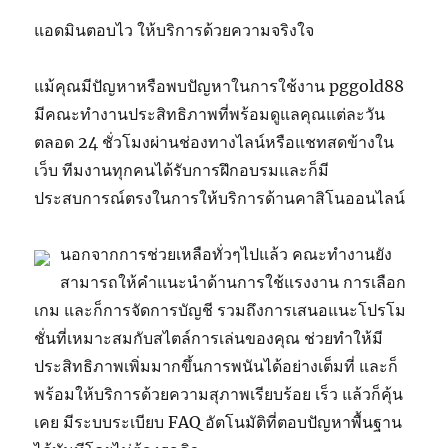
แอดมินตอบไว ให้บริการด้วยความจริงใจ
แม้คุณมีปัญหาหรือพบปัญหาในการใช้งาน pggold88
มีคณะทำงานประสิทธิภาพที่พร้อมดูแลคุณแต่ละวัน
ตลอด 24 ชั่วโมงผ่านช่องทางไลน์หรือแชทสดข้างใน
เว็บ ทีมงานทุกคนได้รับการฝึกอบรมและก็มี
ประสบการณ์ตรงในการให้บริการด้านคาสิโนออนไลน์
นอกจากการช่วยเหลือทั่วๆไปแล้ว คณะทำงานยัง
สามารถให้คำแนะนำด้านการใช้แรงงาน การเลือก
เกม และก็การจัดการบัญชี รวมถึงการเสนอแนะโปรโม
ชั่นที่เหมาะสมกับสไตล์การเล่นของคุณ ช่วยทำให้มี
ประสิทธิภาพเพิ่มมากขึ้นการพนันได้อย่างเต็มที่ และก็
พร้อมให้บริการด้วยความสุภาพเรียบร้อย เร็ว แล้วก็คุ้น
เคย มีระบบระเบียบ FAQ อัตโนมัติที่ตอบปัญหาพื้นฐาน