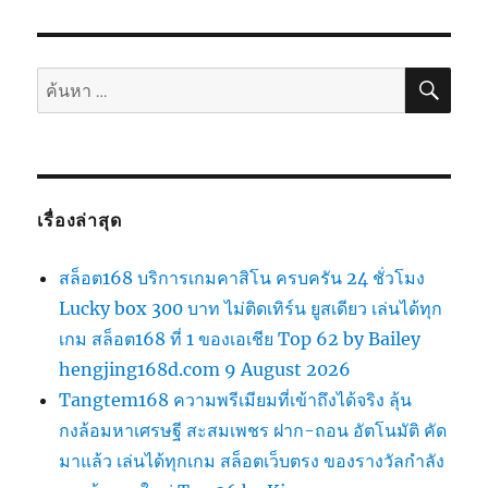
ค้นห
ค้นหา:
เรื่องล่าสุด
สล็อต168 บริการเกมคาสิโน ครบครัน 24 ชั่วโมง
Lucky box 300 บาท ไม่ติดเทิร์น ยูสเดียว เล่นได้ทุก
เกม สล็อต168 ที่ 1 ของเอเชีย Top 62 by Bailey
hengjing168d.com 9 August 2026
Tangtem168 ความพรีเมียมที่เข้าถึงได้จริง ลุ้น
กงล้อมหาเศรษฐี สะสมเพชร ฝาก-ถอน อัตโนมัติ คัด
มาแล้ว เล่นได้ทุกเกม สล็อตเว็บตรง ของรางวัลกำลัง