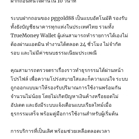
ฝากถอนทันใจด้านใน 10 วินาที
ระบบฝากถอนของ pggold88 เป็นแบบอัตโนมัติ รองรับ
ทั้งยังบัญชีธนาคารทุกแห่งในประเทศไทย รวมทั้ง
TrueMoney Wallet ผู้เล่นสามารถทำรายการได้เองไม่
ต้องผ่านแอดมิน ทำงานได้ตลอด 24 ชั่วโมง ไม่จำกัด
รอบ และไม่มีค่าขนบธรรมเนียมประเพณี
คุณสามารถตรวจตราเรื่องราวทำธุรกรรมได้ผ่านหน้า
โปรไฟล์ เพื่อความโปร่งสบายใสและก็ความแน่ใจ ระบบ
ถูกออกแบบมาให้รองรับปริมาณการใช้งานพร้อมกัน
จำนวนไม่น้อย โดยไม่เกิดปัญหาเงินค้างหรือยอดไม่
อัปเดต และยังมีระบบแจ้งเตือนแบบเรียลไทม์เมื่อ
ธุรกรรมเสร็จ พร้อมคู่มือการใช้งานสำหรับผู้เริ่มต้น
การบริการที่เป็นเลิศ พร้อมช่วยเหลือตลอดเวลา