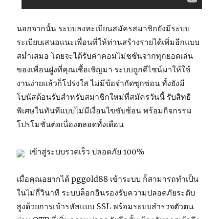
นอกจากนั้น ระบบลงทะเบียนสมัครสมาชิกยังมีระบบ
ระเบียบเสนอแนะเพื่อนที่ให้ท่านสร้างรายได้เพิ่มอีกแบบ
สม่ำเสมอ โดยจะได้รับค่าคอมไม่ชชันจากทุกยอดเล่น
ของเพื่อนฝูงที่คุณเชื้อเชิญมา ระบบถูกดีไซน์มาให้ใช้
งานง่ายแล้วก็โปร่งใส ไม่มีข้อจำกัดซุกซ่อน ทั้งยังมี
โบนัสต้อนรับสำหรับสมาชิกใหม่ที่สมัครวันนี้ รับสิทธิ
พิเศษในทันทีแบบไม่มีเงื่อนไขซับซ้อน พร้อมกิจกรรม
โปรโมชั่นต่อเนื่องตลอดทั้งเดือน
เข้าสู่ระบบรวดเร็ว ปลอดภัย 100%
เมื่อคุณอยากได้ pggold88 เข้าระบบ ก็สามารถทำเป็น
ในไม่กี่วินาที ระบบล็อกอินรองรับความปลอดภัยระดับ
สูงด้วยการเข้ารหัสแบบ SSL พร้อมระบบสำรวจตัวตน