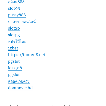
สล็อต888
slot99
pussy888
บาคาร่าออนไลน์
slotxo
slotpg
หนังโป๊ไทย
1xbet
https://funny18.net
pgslot
kiss918
pgslot
สล็อตเว็บตรง
doomovie hd