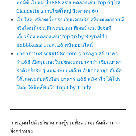
ทุกมิติ เว็บแม่ jin888.asia ทดลองเล่น Top 63 by
Claudette 2 เวปไซต์ใหญ่ สิงหาคม 69
เว็บใหญ่ สล็อตเว็บตรง เว็บแจกหนัก สล็อตแตกง่าย มี
จริงไหม? เจาะลึกระบบเกม ฟีเจอร์ และปัจจัยที่
เกี่ยวข้อง ทดลองเล่น Top 30 by Reynaldo
jin888.asia 1 ก.ค. 26 พนันออนไลน์
บาคาร่า168 sexy168c.com 5 กรกฎา 26 บาคา
ร่า168 เปิดมุมมองใหม่ของเกมบาคาร่า เซียนบาคา
ร่าตัวจริงรับ 3 แสน ระบบเสถียร อัปเดตล่าสุด สัมผัส
โต๊ะสดระดับพรีเมียม บาคาร่า168 สมัครไว ได้โปร
ใหญ่ ใช้สิทธิ์ทันใจ Top 1 by Trudy
การอุดมไปด้วยวิชาความรู้รวมทั้งความถนัดมีค่ามาก
ยิ่งกว่าทอง