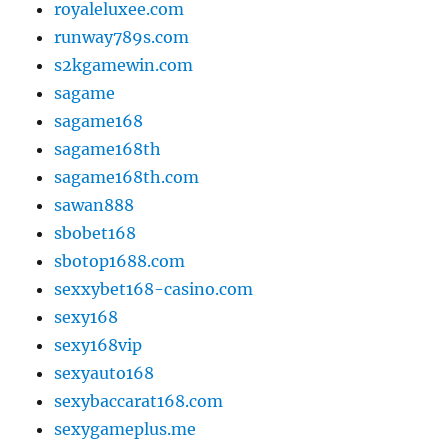
royaleluxee.com
runway789s.com
s2kgamewin.com
sagame
sagame168
sagame168th
sagame168th.com
sawan888
sbobet168
sbotop1688.com
sexxybet168-casino.com
sexy168
sexy168vip
sexyauto168
sexybaccarat168.com
sexygameplus.me