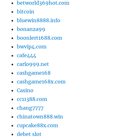
betworld369hot.com
bitcoin
bluewin8888.info
bonanza99
boonlert1688.com
bwvip4.com
cafe444
carlo999.net
cashgame168
cashgame168x.com
Casino
cc11388.com
chang7777
chinatown888.win
cupcake88x.com
debet slot