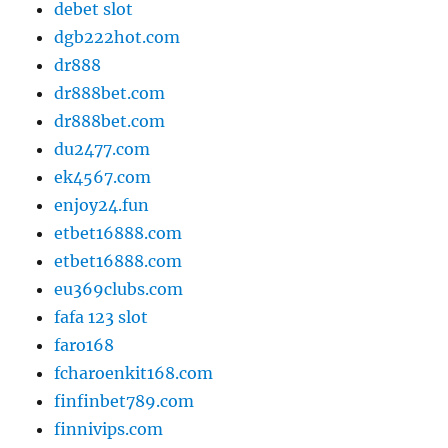
debet slot
dgb222hot.com
dr888
dr888bet.com
dr888bet.com
du2477.com
ek4567.com
enjoy24.fun
etbet16888.com
etbet16888.com
eu369clubs.com
fafa 123 slot
faro168
fcharoenkit168.com
finfinbet789.com
finnivips.com