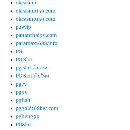
okcasino
okcasino159.com
okcasino159.com
p2vvip
pananthai99.com
paramax1688.info
PG
PG Slot
pg slot เว็บตรง
PG Slot เว็บใหม่
pg77
pg99
pgfish
pggold168bet.com
pgheng99
PGSlot