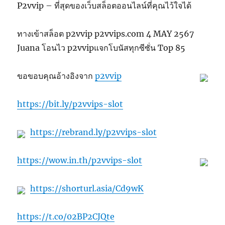
P2vvip – ที่สุดของเว็บสล็อตออนไลน์ที่คุณไว้ใจได้
ทางเข้าสล็อต p2vvip p2vvips.com 4 MAY 2567
Juana โอนไว p2vvipแจกโบนัสทุกซีซั่น Top 85
ขอขอบคุณอ้างอิงจาก
p2vvip
https://bit.ly/p2vvips-slot
https://rebrand.ly/p2vvips-slot
https://wow.in.th/p2vvips-slot
https://shorturl.asia/Cd9wK
https://t.co/02BP2CJQte