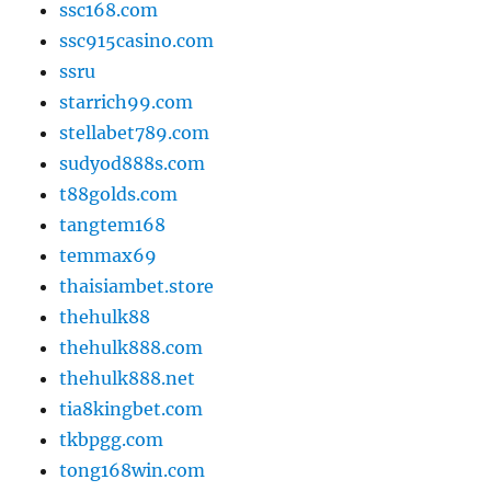
ssc168.com
ssc915casino.com
ssru
starrich99.com
stellabet789.com
sudyod888s.com
t88golds.com
tangtem168
temmax69
thaisiambet.store
thehulk88
thehulk888.com
thehulk888.net
tia8kingbet.com
tkbpgg.com
tong168win.com