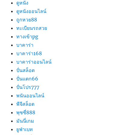
ดูหนัง
ดูหนังออนไลน์
ถูกหวย88
ทะเบียนรถสวย
ทางเข้าpg
บาคาร่า
บาคาร่า168
บาคาร่าออนไลน์
ปั่นสล็อต
ปั่นแตก66
ปั่นโปร777
พนันออนไลน์
พีจีสล็อต
พุซซี่888
มันนี่เกม
ยูฟ่าเบท