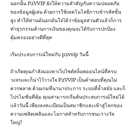
นอกนั้น P2VVIP ยังให้ความสำคัญกับความปลอดภัย
ของข้อมูลผู้เล่น ด้วยการใช้เทคโนโลยีการเข้ารหัสขั้น
สูง ทำให้ท่านมั่นอกมั่นใจได้ว่าข้อมูลส่วนตัวแล้วก็การ
ทำธุรกรรมด้านการเงินของคุณจะได้รับการปกป้อง
คุ้มครองอย่างดีที่สุด
เริ่มประสบการณ์ใหม่กับ p2vvip วันนี้
ถ้าเกิดคุณกำลังมองหาเว็บไซต์สล็อตออนไลน์ที่ครบ
วงจรและก็น่าไว้วางใจ P2VVIP เป็นคำตอบที่คุณไม่
ควรพลาด ด้วยเกมที่นานาประการ ระบบที่ล้ำสมัย และก็
โปรโมชั่นที่คุ้ม คุณสามารถเริ่มต้นประสบการณ์ใหม่ได้
แล้ววันนี้ เพียงลงทะเบียนเป็นสมาชิกและเข้าสู่โลกของ
ความเพลิดเพลินและโอกาสสำหรับการชนะรางวัล
ใหญ่!