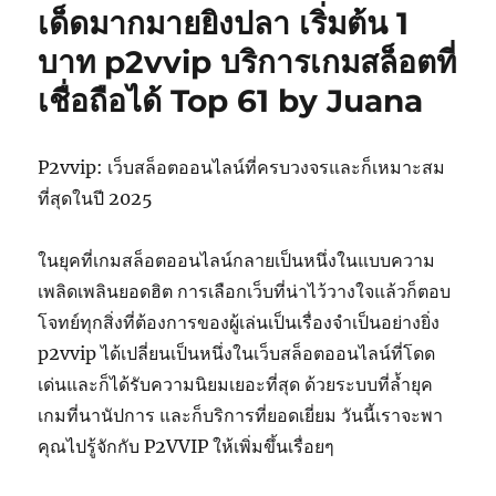
เด็ดมากมายยิงปลา เริ่มต้น 1
บาท p2vvip บริการเกมสล็อตที่
เชื่อถือได้ Top 61 by Juana
P2vvip: เว็บสล็อตออนไลน์ที่ครบวงจรและก็เหมาะสม
ที่สุดในปี 2025
ในยุคที่เกมสล็อตออนไลน์กลายเป็นหนึ่งในแบบความ
เพลิดเพลินยอดฮิต การเลือกเว็บที่น่าไว้วางใจแล้วก็ตอบ
โจทย์ทุกสิ่งที่ต้องการของผู้เล่นเป็นเรื่องจำเป็นอย่างยิ่ง
p2vvip ได้เปลี่ยนเป็นหนึ่งในเว็บสล็อตออนไลน์ที่โดด
เด่นและก็ได้รับความนิยมเยอะที่สุด ด้วยระบบที่ล้ำยุค
เกมที่นานัปการ และก็บริการที่ยอดเยี่ยม วันนี้เราจะพา
คุณไปรู้จักกับ P2VVIP ให้เพิ่มขึ้นเรื่อยๆ