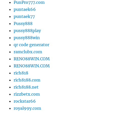
PunPro777.com
puntaek66
puntaek77
Pussy888
pussy888play
pussy888win
qr code generator
ramclubx.com
RENO88WIN.COM
RENO88WIN.COM
rich818
rich8188.com
rich8188.net
rizzbetx.com
rockstar66
royal99y.com