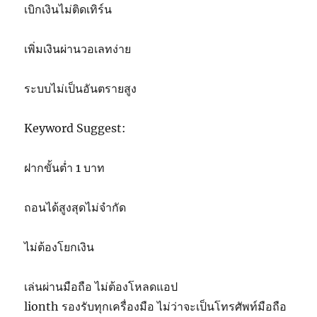
เบิกเงินไม่ติดเทิร์น
เพิ่มเงินผ่านวอเลทง่าย
ระบบไม่เป็นอันตรายสูง
Keyword Suggest:
ฝากขั้นต่ำ 1 บาท
ถอนได้สูงสุดไม่จำกัด
ไม่ต้องโยกเงิน
เล่นผ่านมือถือ ไม่ต้องโหลดแอป
lionth รองรับทุกเครื่องมือ ไม่ว่าจะเป็นโทรศัพท์มือถือ