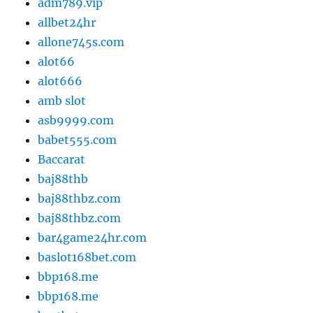
adm789.vip
allbet24hr
allone745s.com
alot66
alot666
amb slot
asb9999.com
babet555.com
Baccarat
baj88thb
baj88thbz.com
baj88thbz.com
bar4game24hr.com
baslot168bet.com
bbp168.me
bbp168.me