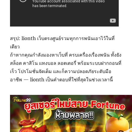
สรุป: lionth เว็บตรงศูนย์รวมทุกการพนันเอาไว้ในที่
เดียว
ถ้าหากคุณกำลังมองหาเว็บที่ ครบเครื่องเรื่องพนัน ทั้งยัง
สล็อต คาสิโน แทงบอล ลอตเตอรี่ พร้อมระบบฝากถอนที่
เร็ว โปรโมชั่นจัดเต็ม และก็ความปลอดภัยระดับมือ
อาชีพ — lionth เป็นคำตอบที่ใช่ที่สุดในช่วงเวลานี้