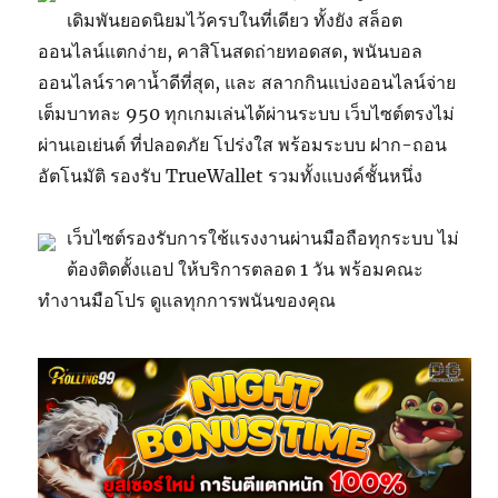
เดิมพันยอดนิยมไว้ครบในที่เดียว ทั้งยัง สล็อต
ออนไลน์แตกง่าย, คาสิโนสดถ่ายทอดสด, พนันบอล
ออนไลน์ราคาน้ำดีที่สุด, และ สลากกินแบ่งออนไลน์จ่าย
เต็มบาทละ 950 ทุกเกมเล่นได้ผ่านระบบ เว็บไซต์ตรงไม่
ผ่านเอเย่นต์ ที่ปลอดภัย โปร่งใส พร้อมระบบ ฝาก-ถอน
อัตโนมัติ รองรับ TrueWallet รวมทั้งแบงค์ชั้นหนึ่ง
เว็บไซต์รองรับการใช้แรงงานผ่านมือถือทุกระบบ ไม่
ต้องติดตั้งแอป ให้บริการตลอด 1 วัน พร้อมคณะ
ทำงานมือโปร ดูแลทุกการพนันของคุณ