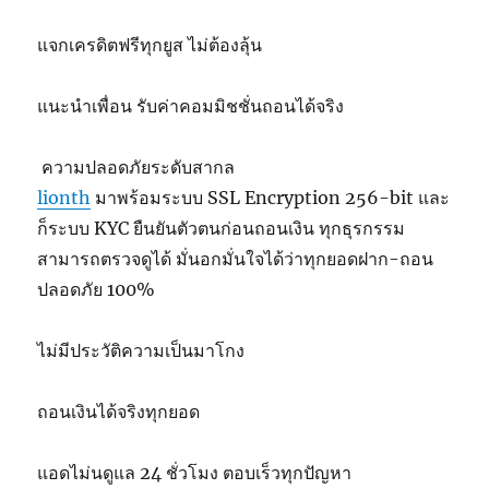
แจกเครดิตฟรีทุกยูส ไม่ต้องลุ้น
แนะนำเพื่อน รับค่าคอมมิชชั่นถอนได้จริง
️ ความปลอดภัยระดับสากล
lionth
มาพร้อมระบบ SSL Encryption 256-bit และ
ก็ระบบ KYC ยืนยันตัวตนก่อนถอนเงิน ทุกธุรกรรม
สามารถตรวจดูได้ มั่นอกมั่นใจได้ว่าทุกยอดฝาก-ถอน
ปลอดภัย 100%
ไม่มีประวัติความเป็นมาโกง
ถอนเงินได้จริงทุกยอด
แอดไม่นดูแล 24 ชั่วโมง ตอบเร็วทุกปัญหา