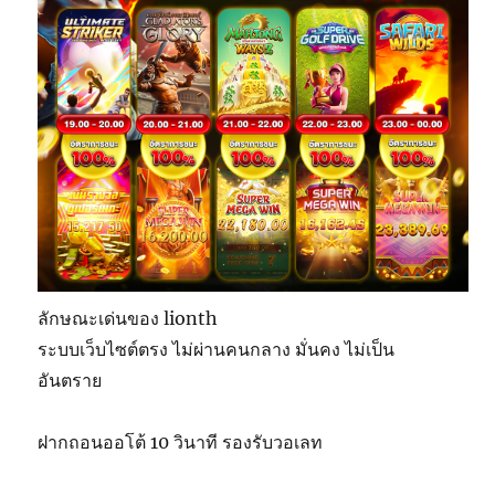
ลักษณะเด่นของ lionth
ระบบเว็บไซต์ตรง ไม่ผ่านคนกลาง มั่นคง ไม่เป็น
อันตราย
ฝากถอนออโต้ 10 วินาที รองรับวอเลท