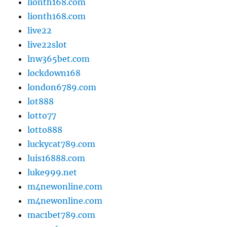
lionth168.com
lionth168.com
live22
live22slot
lnw365bet.com
lockdown168
london6789.com
lot888
lotto77
lotto888
luckycat789.com
luis16888.com
luke999.net
m4newonline.com
m4newonline.com
mac1bet789.com