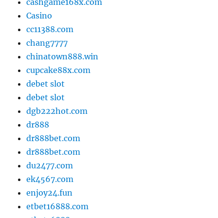
cashgame168x.com
Casino
cc11388.com
chang7777
chinatown888.win
cupcake88x.com
debet slot
debet slot
dgb222hot.com
dr888
dr888bet.com
dr888bet.com
du2477.com
ek4567.com
enjoy24.fun
etbet16888.com