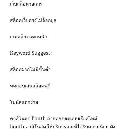
เว็บสล็อตวอเลท
สล็อตเว็บตรงไม่ล็อกยูส
เกมสล็อตแตกหนัก
Keyword Suggest:
สล็อตฝากไม่มีขั้นต่ำ
ทดสอบเล่นสล็อตฟรี
โบนัสแตกง่าย
คาสิโนสด lionth ถ่ายทอดสดแบบเรียลไทม์
lionth คาสิโนสด ให้บริการเกมที่ได้รับความนิยม ดัง