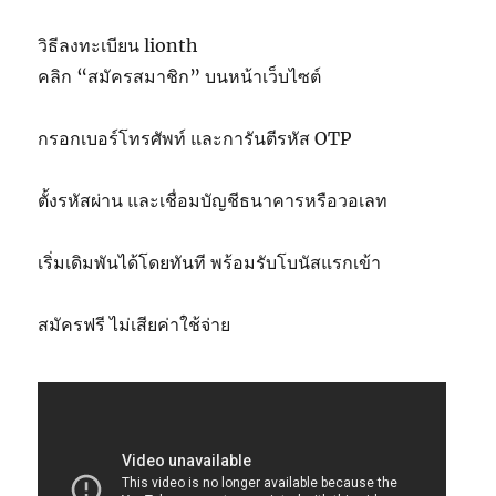
วิธีลงทะเบียน lionth
คลิก “สมัครสมาชิก” บนหน้าเว็บไซต์
กรอกเบอร์โทรศัพท์ และการันตีรหัส OTP
ตั้งรหัสผ่าน และเชื่อมบัญชีธนาคารหรือวอเลท
เริ่มเดิมพันได้โดยทันที พร้อมรับโบนัสแรกเข้า
สมัครฟรี ไม่เสียค่าใช้จ่าย