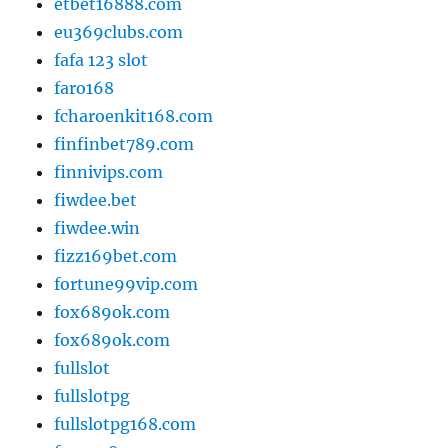
etbet16888.com
eu369clubs.com
fafa 123 slot
faro168
fcharoenkit168.com
finfinbet789.com
finnivips.com
fiwdee.bet
fiwdee.win
fizz169bet.com
fortune99vip.com
fox689ok.com
fox689ok.com
fullslot
fullslotpg
fullslotpg168.com