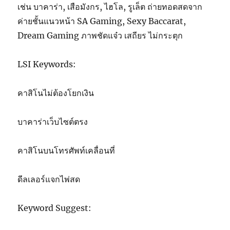
เช่น บาคาร่า, เสือมังกร, ไฮโล, รูเล็ต ถ่ายทอดสดจาก
ค่ายชั้นแนวหน้า SA Gaming, Sexy Baccarat,
Dream Gaming ภาพชัดแจ๋ว เสถียร ไม่กระตุก
LSI Keywords:
คาสิโนไม่ต้องโยกเงิน
บาคาร่าเว็บไซต์ตรง
คาสิโนบนโทรศัพท์เคลื่อนที่
ดีลเลอร์แจกไพ่สด
Keyword Suggest: