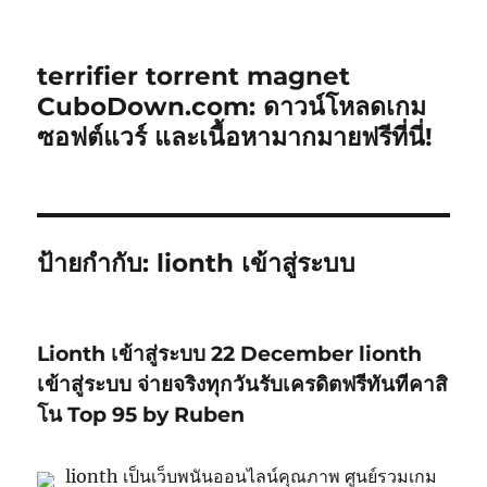
terrifier torrent magnet
CuboDown.com: ดาวน์โหลดเกม
ซอฟต์แวร์ และเนื้อหามากมายฟรีที่นี่!
ป้ายกำกับ:
lionth เข้าสู่ระบบ
Lionth เข้าสู่ระบบ 22 December lionth
เข้าสู่ระบบ จ่ายจริงทุกวันรับเครดิตฟรีทันทีคาสิ
โน Top 95 by Ruben
lionth เป็นเว็บพนันออนไลน์คุณภาพ ศูนย์รวมเกม