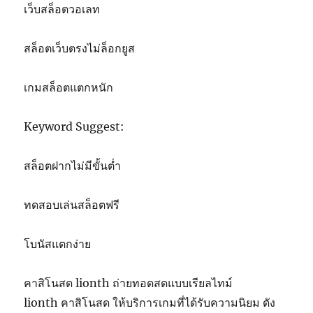
เว็บสล็อตวอเลท
สล็อตเว็บตรงไม่ล็อกยูส
เกมสล็อตแตกหนัก
Keyword Suggest:
สล็อตฝากไม่มีขั้นต่ำ
ทดสอบเล่นสล็อตฟรี
โบนัสแตกง่าย
คาสิโนสด lionth ถ่ายทอดสดแบบเรียลไทม์
lionth คาสิโนสด ให้บริการเกมที่ได้รับความนิยม ดัง