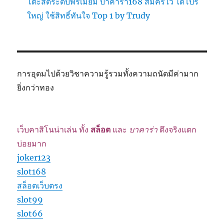
โต๊ะสดระดับพรีเมียม บาคาร่า168 สมัครไว ได้โปร
ใหญ่ ใช้สิทธิ์ทันใจ Top 1 by Trudy
การอุดมไปด้วยวิชาความรู้รวมทั้งความถนัดมีค่ามาก
ยิ่งกว่าทอง
เว็บคาสิโนน่าเล่น ทั้ง
สล็อต
และ
บาคาร่า
ตึงจริงแตก
บ่อยมาก
joker123
slot168
สล็อตเว็บตรง
slot99
slot66