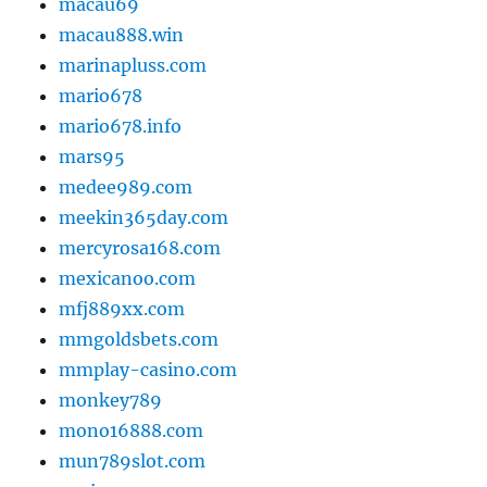
macau69
macau888.win
marinapluss.com
mario678
mario678.info
mars95
medee989.com
meekin365day.com
mercyrosa168.com
mexicanoo.com
mfj889xx.com
mmgoldsbets.com
mmplay-casino.com
monkey789
mono16888.com
mun789slot.com