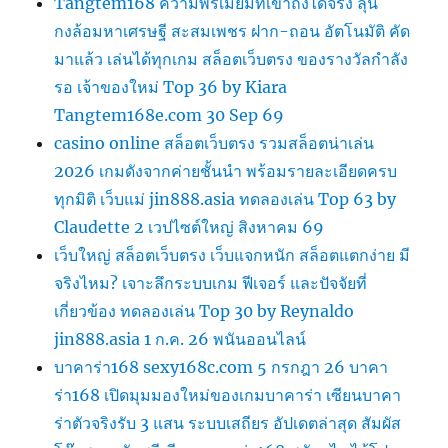
Tangtem168 ความพรีเมียมที่เข้าถึงได้จริง ลุ้น
กงล้อมหาเศรษฐี สะสมเพชร ฝาก-ถอน อัตโนมัติ คัด
มาแล้ว เล่นได้ทุกเกม สล็อตเว็บตรง ของรางวัลกำลัง
รอ เจ้าของใหม่ Top 36 by Kiara
Tangtem168e.com 30 Sep 69
casino online สล็อตเว็บตรง รวมสล็อตน่าเล่น
2026 เกมดังจากค่ายชั้นนำ พร้อมรายละเอียดครบ
ทุกมิติ เว็บแม่ jin888.asia ทดลองเล่น Top 63 by
Claudette 2 เวปไซต์ใหญ่ สิงหาคม 69
เว็บใหญ่ สล็อตเว็บตรง เว็บแจกหนัก สล็อตแตกง่าย มี
จริงไหม? เจาะลึกระบบเกม ฟีเจอร์ และปัจจัยที่
เกี่ยวข้อง ทดลองเล่น Top 30 by Reynaldo
jin888.asia 1 ก.ค. 26 พนันออนไลน์
บาคาร่า168 sexy168c.com 5 กรกฎา 26 บาคา
ร่า168 เปิดมุมมองใหม่ของเกมบาคาร่า เซียนบาคา
ร่าตัวจริงรับ 3 แสน ระบบเสถียร อัปเดตล่าสุด สัมผัส