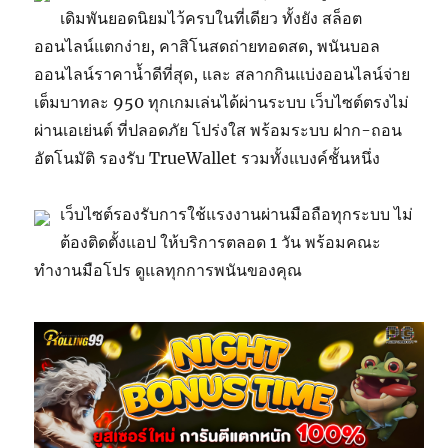
เดิมพันยอดนิยมไว้ครบในที่เดียว ทั้งยัง สล็อต
ออนไลน์แตกง่าย, คาสิโนสดถ่ายทอดสด, พนันบอล
ออนไลน์ราคาน้ำดีที่สุด, และ สลากกินแบ่งออนไลน์จ่าย
เต็มบาทละ 950 ทุกเกมเล่นได้ผ่านระบบ เว็บไซต์ตรงไม่
ผ่านเอเย่นต์ ที่ปลอดภัย โปร่งใส พร้อมระบบ ฝาก-ถอน
อัตโนมัติ รองรับ TrueWallet รวมทั้งแบงค์ชั้นหนึ่ง
เว็บไซต์รองรับการใช้แรงงานผ่านมือถือทุกระบบ ไม่
ต้องติดตั้งแอป ให้บริการตลอด 1 วัน พร้อมคณะ
ทำงานมือโปร ดูแลทุกการพนันของคุณ