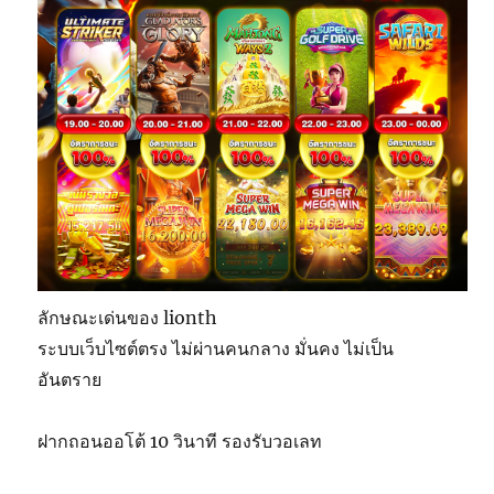
ลักษณะเด่นของ lionth
ระบบเว็บไซต์ตรง ไม่ผ่านคนกลาง มั่นคง ไม่เป็น
อันตราย
ฝากถอนออโต้ 10 วินาที รองรับวอเลท