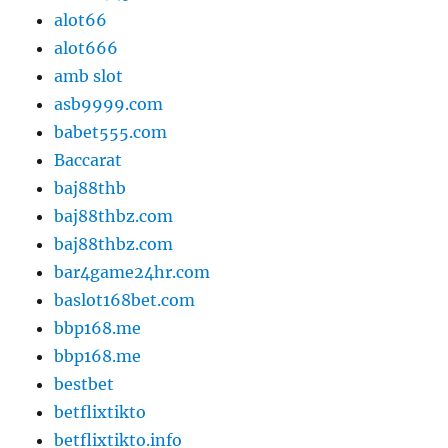
alot66
alot666
amb slot
asb9999.com
babet555.com
Baccarat
baj88thb
baj88thbz.com
baj88thbz.com
bar4game24hr.com
baslot168bet.com
bbp168.me
bbp168.me
bestbet
betflixtikto
betflixtikto.info