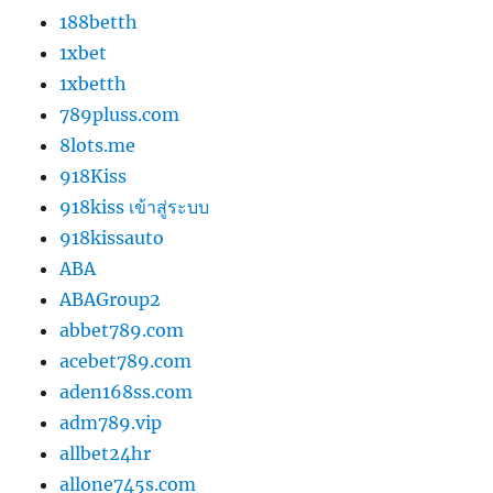
188betth
1xbet
1xbetth
789pluss.com
8lots.me
918Kiss
918kiss เข้าสู่ระบบ
918kissauto
ABA
ABAGroup2
abbet789.com
acebet789.com
aden168ss.com
adm789.vip
allbet24hr
allone745s.com