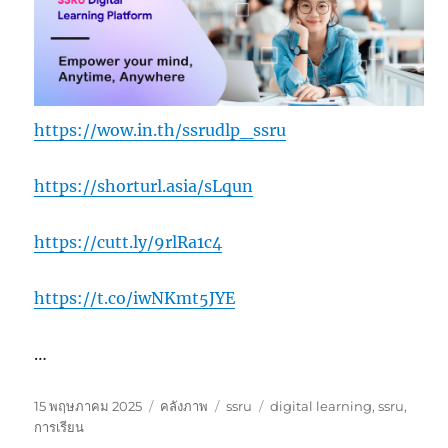
https://wow.in.th/ssrudlp_ssru
https://shorturl.asia/sLqun
https://cutt.ly/9rlRa1c4
https://t.co/iwNKmt5JYE
…
เขียน
รูป
หมวด
ป้าย
15 พฤษภาคม 2025
คลังภาพ
ssru
digital learning
,
ssru
,
เมื่อ
แบบ
หมู่
กำกับ
การเรียน
เรื่อง