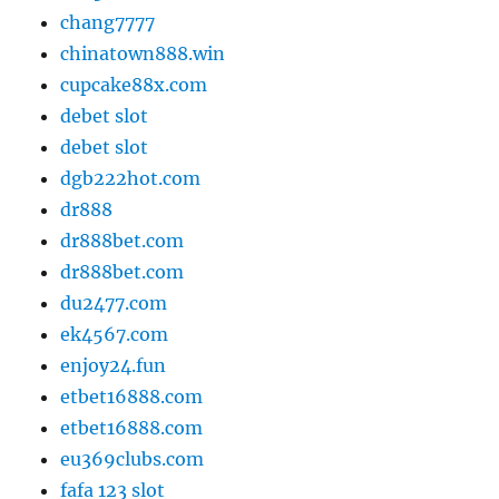
chang7777
chinatown888.win
cupcake88x.com
debet slot
debet slot
dgb222hot.com
dr888
dr888bet.com
dr888bet.com
du2477.com
ek4567.com
enjoy24.fun
etbet16888.com
etbet16888.com
eu369clubs.com
fafa 123 slot