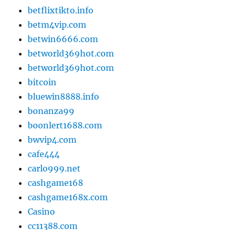
betflixtikto.info
betm4vip.com
betwin6666.com
betworld369hot.com
betworld369hot.com
bitcoin
bluewin8888.info
bonanza99
boonlert1688.com
bwvip4.com
cafe444
carlo999.net
cashgame168
cashgame168x.com
Casino
cc11388.com