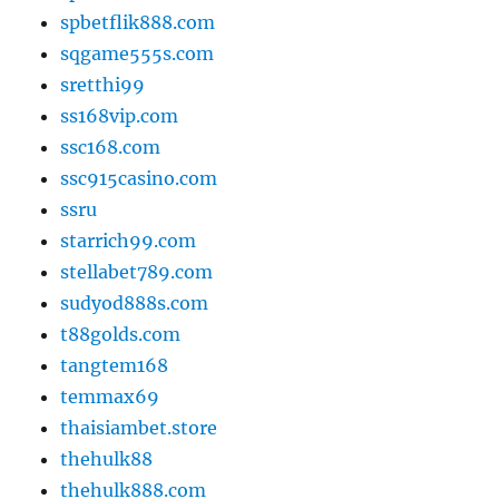
spbetflik888.com
sqgame555s.com
sretthi99
ss168vip.com
ssc168.com
ssc915casino.com
ssru
starrich99.com
stellabet789.com
sudyod888s.com
t88golds.com
tangtem168
temmax69
thaisiambet.store
thehulk88
thehulk888.com