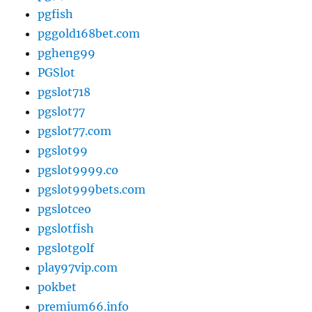
pgfish
pggold168bet.com
pgheng99
PGSlot
pgslot718
pgslot77
pgslot77.com
pgslot99
pgslot9999.co
pgslot999bets.com
pgslotceo
pgslotfish
pgslotgolf
play97vip.com
pokbet
premium66.info