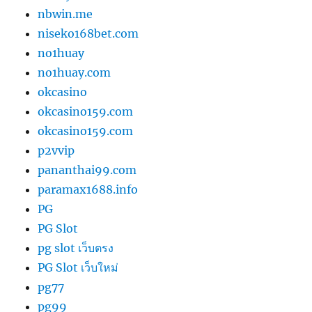
nbwin.me
niseko168bet.com
no1huay
no1huay.com
okcasino
okcasino159.com
okcasino159.com
p2vvip
pananthai99.com
paramax1688.info
PG
PG Slot
pg slot เว็บตรง
PG Slot เว็บใหม่
pg77
pg99