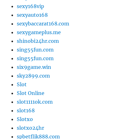
sexy168vip
sexyauto168
sexybaccarat168.com
sexygameplus.me
shinobi24hr.com
sing55fun.com
sing55fun.com
six9game.win
sky2899.com
Slot
Slot Online
slot1111ok.com
slot168
Slotxo
slotxo24hr
spbetflik888.com