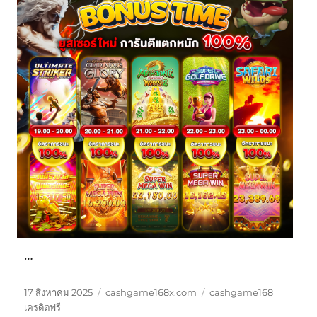
…
เขียน
หมวด
ป้าย
17 สิงหาคม 2025
cashgame168x.com
cashgame168
เมื่อ
หมู่
กำกับ
เครดิตฟรี