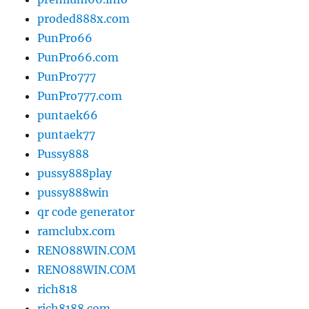
proded888x.com
PunPro66
PunPro66.com
PunPro777
PunPro777.com
puntaek66
puntaek77
Pussy888
pussy888play
pussy888win
qr code generator
ramclubx.com
RENO88WIN.COM
RENO88WIN.COM
rich818
rich8188.com