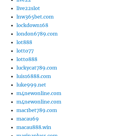
live22slot
lnw365bet.com
lockdown168
london6789.com
lot888
lotto77
lotto888
luckycat789.com
luis16888.com
luke999.net
m4newonline.com
m4newonline.com
mac1bet789.com
macau69
macau888.win
marinapluss.com