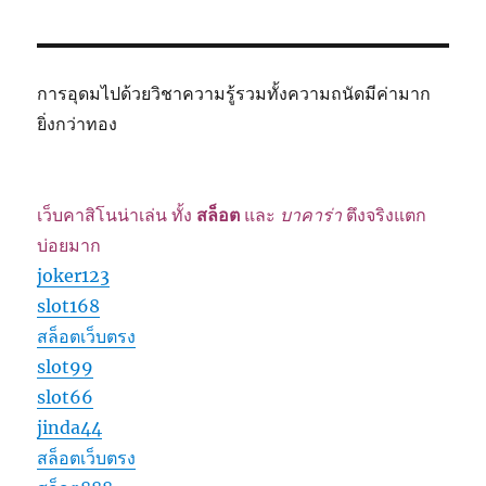
การอุดมไปด้วยวิชาความรู้รวมทั้งความถนัดมีค่ามาก
ยิ่งกว่าทอง
เว็บคาสิโนน่าเล่น ทั้ง
สล็อต
และ
บาคาร่า
ตึงจริงแตก
บ่อยมาก
joker123
slot168
สล็อตเว็บตรง
slot99
slot66
jinda44
สล็อตเว็บตรง