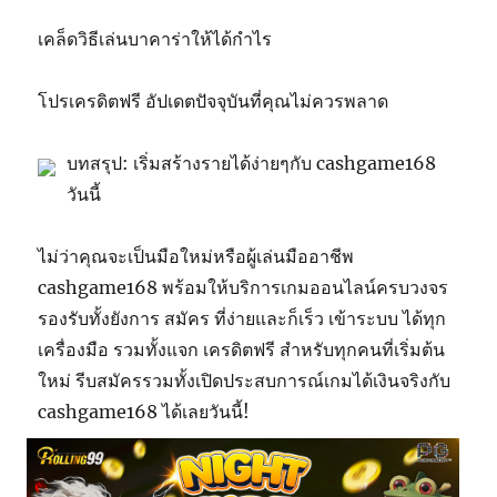
เคล็ดวิธีเล่นบาคาร่าให้ได้กำไร
โปรเครดิตฟรี อัปเดตปัจจุบันที่คุณไม่ควรพลาด
บทสรุป: เริ่มสร้างรายได้ง่ายๆกับ cashgame168
วันนี้
ไม่ว่าคุณจะเป็นมือใหม่หรือผู้เล่นมืออาชีพ
cashgame168 พร้อมให้บริการเกมออนไลน์ครบวงจร
รองรับทั้งยังการ สมัคร ที่ง่ายและก็เร็ว เข้าระบบ ได้ทุก
เครื่องมือ รวมทั้งแจก เครดิตฟรี สำหรับทุกคนที่เริ่มต้น
ใหม่ รีบสมัครรวมทั้งเปิดประสบการณ์เกมได้เงินจริงกับ
cashgame168 ได้เลยวันนี้!