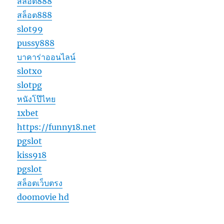
สล็อต888
สล็อต888
slot99
pussy888
บาคาร่าออนไลน์
slotxo
slotpg
หนังโป๊ไทย
1xbet
https://funny18.net
pgslot
kiss918
pgslot
สล็อตเว็บตรง
doomovie hd