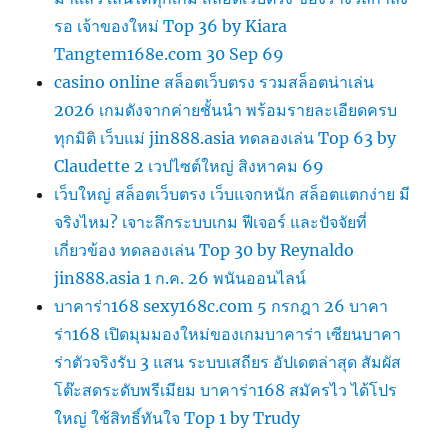
รอ เจ้าของใหม่ Top 36 by Kiara
Tangtem168e.com 30 Sep 69
casino online สล็อตเว็บตรง รวมสล็อตน่าเล่น
2026 เกมดังจากค่ายชั้นนำ พร้อมรายละเอียดครบ
ทุกมิติ เว็บแม่ jin888.asia ทดลองเล่น Top 63 by
Claudette 2 เวปไซต์ใหญ่ สิงหาคม 69
เว็บใหญ่ สล็อตเว็บตรง เว็บแจกหนัก สล็อตแตกง่าย มี
จริงไหม? เจาะลึกระบบเกม ฟีเจอร์ และปัจจัยที่
เกี่ยวข้อง ทดลองเล่น Top 30 by Reynaldo
jin888.asia 1 ก.ค. 26 พนันออนไลน์
บาคาร่า168 sexy168c.com 5 กรกฎา 26 บาคา
ร่า168 เปิดมุมมองใหม่ของเกมบาคาร่า เซียนบาคา
ร่าตัวจริงรับ 3 แสน ระบบเสถียร อัปเดตล่าสุด สัมผัส
โต๊ะสดระดับพรีเมียม บาคาร่า168 สมัครไว ได้โปร
ใหญ่ ใช้สิทธิ์ทันใจ Top 1 by Trudy