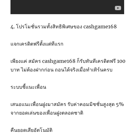
4. โปรโมชั่นรวมทั้งสิทธิพิเศษของ cashgame168
แจกเครดิตฟรีตั้งแต่ทีแรก
เพียงแค่ สมัคร cashgame168 ก็รับทันทีเครดิตฟรี 100
บาท ไม่ต้องฝากก่อน ถอนได้จริงเมื่อทำเทิร์นครบ
ระบบชี้แนะเพื่อน
เสนอแนะเพื่อนฝูงมาสมัคร รับค่าคอมมิชชั่นสูงสุด 5%
จากยอดเล่นของเพื่อนฝูงตลอดชาติ
คืนยอดเสียอัตโนมัติ