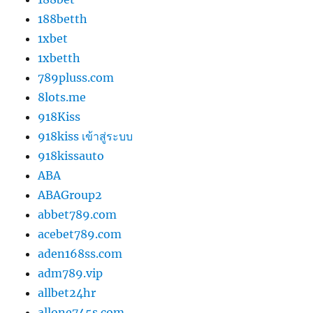
188betth
1xbet
1xbetth
789pluss.com
8lots.me
918Kiss
918kiss เข้าสู่ระบบ
918kissauto
ABA
ABAGroup2
abbet789.com
acebet789.com
aden168ss.com
adm789.vip
allbet24hr
allone745s.com