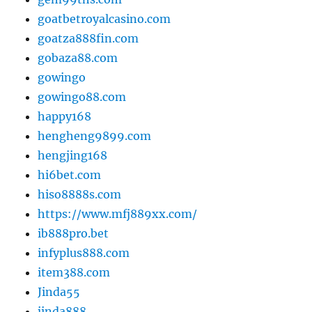
goatbetroyalcasino.com
goatza888fin.com
gobaza88.com
gowingo
gowingo88.com
happy168
hengheng9899.com
hengjing168
hi6bet.com
hiso8888s.com
https://www.mfj889xx.com/
ib888pro.bet
infyplus888.com
item388.com
Jinda55
jinda888