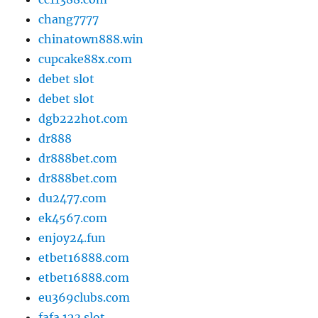
chang7777
chinatown888.win
cupcake88x.com
debet slot
debet slot
dgb222hot.com
dr888
dr888bet.com
dr888bet.com
du2477.com
ek4567.com
enjoy24.fun
etbet16888.com
etbet16888.com
eu369clubs.com
fafa 123 slot