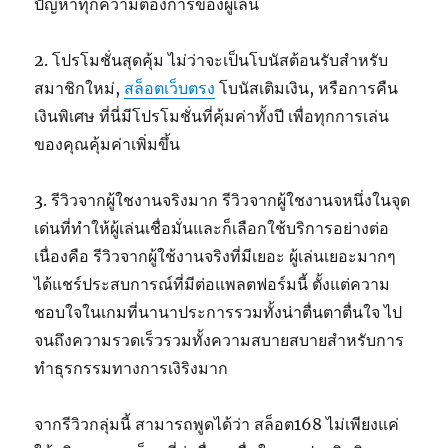
ปัญหาทุกความต้องการของผู้เล่น
2. โปรโมชั่นสุดคุ้ม ไม่ว่าจะเป็นโบนัสต้อนรับสำหรับ
สมาชิกใหม่,
สล็อตเว็บตรง
โบนัสเติมเงิน, หรือการคืน
เงินพิเศษ ที่นี่มีโปรโมชั่นที่คุ้มค่าทั้งปี เพื่อทุกการเล่น
ของคุณคุ้มค่าเพิ่มขึ้น
3. รีวิวจากผู้ใชงานจริงมาก รีวิวจากผู้ใชงานจหนึ่งในจุด
เด่นที่ทำให้ผู้เล่นเชื่อมั่นและก็เลือกใช้บริการอย่างต่อ
เนื่องคือ รีวิวจากผู้ใช้งานจริงที่มีเยอะ ผู้เล่นเยอะมากๆ
ได้แชร์ประสบการณ์ที่มีต่อแพลตฟอร์มนี้ ตั้งแต่ความ
ชอบใจในเกมที่นานาประการรวมทั้งน่าตื่นตาตื่นใจ ไป
จนถึงความรวดเร็วรวมทั้งความสบายสบายสำหรับการ
ทำธุรกรรมทางการเงิริงมาก
จากรีวิวกลุ่มนี้ สามารถพูดได้ว่า สล็อต168 ไม่เพียงแค่