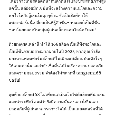
ให้บริการเกมสล็อตที่น่าตื่นตาตื่นใจและประสิทธิภาพสูง
แค่นั้น แต่ยังขมักเขม้นที่จะสร้างความแน่ใจและความ
พอใจให้กับผู้เล่นในทุกๆด้าน ซึ่งเป็นสิ่งที่ทำให้
แพลตฟอร์มนี้เปลี่ยนเป็นที่รู้สึกชื่นชอบและก็เป็นที่ชื่น
ชอบโดยตลอดในกลุ่มผู้เล่นสล็อตออนไลน์ครับผม!
ด้วยเหตุผลเหล่านี้ ทำให้ 168สล็อต เป็นที่พึงพอใจและ
เป็นที่ชื่นชอบอย่างมากมายในปี 2024 หากคุณกำลัง
มองหาแพลตฟอร์มสล็อตที่ไม่เพียงแค่มีเกมบันเทิงใจๆ
ให้เล่นเท่านั้น แต่ว่ายังเชื่อมั่นได้ในเรื่องความปลอดภัย
และความชอบธรรม จำต้องไม่พลาดที่ tangtem168
ขอรับ!
สุดท้าย สล็อต168 ไม่เพียงแต่เป็นเว็บไซต์สล็อตที่น่าเล่น
และน่าระทึกใจ แต่ว่ายังมีความมั่นคงและยั่งยืนและ
ปลอดภัยที่ผู้เล่นสามารถวางใจได้ เป็นแพลตฟอร์มที่ได้