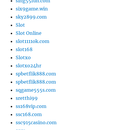
sing55fun.com
six9game.win
sky2899.com
Slot
Slot Online
slot1111ok.com
slot168
Slotxo
slotxo24hr
spbetflik888.com
spbetflik888.com
sqgame555s.com
sretthi99
ss168vip.com
ssc168.com
ssc915casino.com