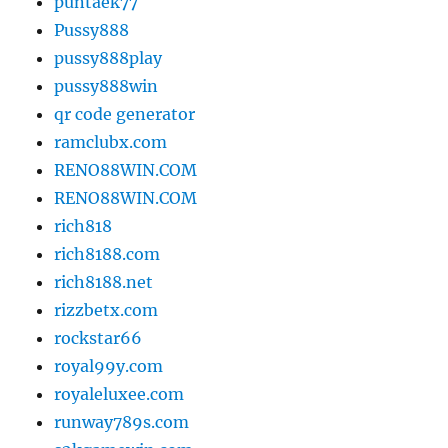
puntaek77
Pussy888
pussy888play
pussy888win
qr code generator
ramclubx.com
RENO88WIN.COM
RENO88WIN.COM
rich818
rich8188.com
rich8188.net
rizzbetx.com
rockstar66
royal99y.com
royaleluxee.com
runway789s.com