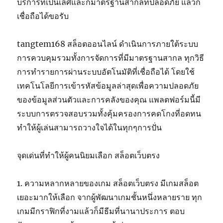
บริการที่เป็นเลิศและก็มาตรฐานสากลที่ปลอดภัย แล้วก็
เชื่อถือได้ขอรับ
tangtem168 สล็อตออนไลน์ ดำเนินการภายใต้ระบบ
การควบคุมรวมทั้งการจัดการที่มีมาตรฐานสากล ทุกวิธี
การทำรายการผ่านระบบอัตโนมัติที่เชื่อถือได้ โดยใช้
เทคโนโลยีการเข้ารหัสข้อมูลล่าสุดเพื่อความปลอดภัย
ของข้อมูลส่วนตัวและการคลังของคุณ แพลตฟอร์มนี้มี
ระบบการตรวจสอบรวมทั้งคุ้มครองการคดโกงที่อดทน
ทำให้ผู้เล่นสามารถวางใจได้ในทุกๆการปั่น
จุดเด่นที่ทำให้ผู้คนนิยมเลือก สล็อตเว็บตรง
1. ความหลากหลายของเกม สล็อตเว็บตรง มีเกมสล็อต
เยอะมากให้เลือก จากผู้พัฒนาเกมชั้นหนึ่งหลายราย ทุก
เกมมีกราฟิกที่งามแล้วก็มีธีมที่นานาประการ ตอบ