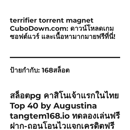
terrifier torrent magnet
CuboDown.com: ดาวน์โหลดเกม
ซอฟต์แวร์ และเนื้อหามากมายฟรีที่นี่!
ป้ายกำกับ:
168สล็อต
สล็อตpg คาสิโนเจ้าแรกในไทย
Top 40 by Augustina
tangtem168.io ทดลองเล่นฟรี
ฝาก-ถอนโอนไวแจกเครดิตฟรี