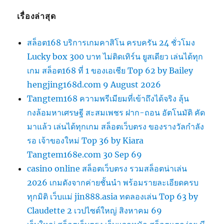
เรื่องล่าสุด
สล็อต168 บริการเกมคาสิโน ครบครัน 24 ชั่วโมง
Lucky box 300 บาท ไม่ติดเทิร์น ยูสเดียว เล่นได้ทุก
เกม สล็อต168 ที่ 1 ของเอเชีย Top 62 by Bailey
hengjing168d.com 9 August 2026
Tangtem168 ความพรีเมียมที่เข้าถึงได้จริง ลุ้น
กงล้อมหาเศรษฐี สะสมเพชร ฝาก-ถอน อัตโนมัติ คัด
มาแล้ว เล่นได้ทุกเกม สล็อตเว็บตรง ของรางวัลกำลัง
รอ เจ้าของใหม่ Top 36 by Kiara
Tangtem168e.com 30 Sep 69
casino online สล็อตเว็บตรง รวมสล็อตน่าเล่น
2026 เกมดังจากค่ายชั้นนำ พร้อมรายละเอียดครบ
ทุกมิติ เว็บแม่ jin888.asia ทดลองเล่น Top 63 by
Claudette 2 เวปไซต์ใหญ่ สิงหาคม 69