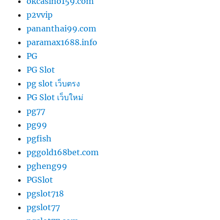
okcasino159.com
p2vvip
pananthai99.com
paramax1688.info
PG
PG Slot
pg slot เว็บตรง
PG Slot เว็บใหม่
pg77
pg99
pgfish
pggold168bet.com
pgheng99
PGSlot
pgslot718
pgslot77