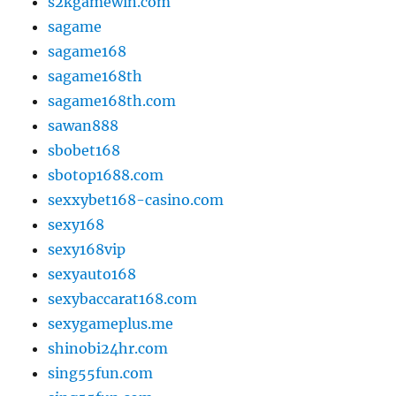
s2kgamewin.com
sagame
sagame168
sagame168th
sagame168th.com
sawan888
sbobet168
sbotop1688.com
sexxybet168-casino.com
sexy168
sexy168vip
sexyauto168
sexybaccarat168.com
sexygameplus.me
shinobi24hr.com
sing55fun.com