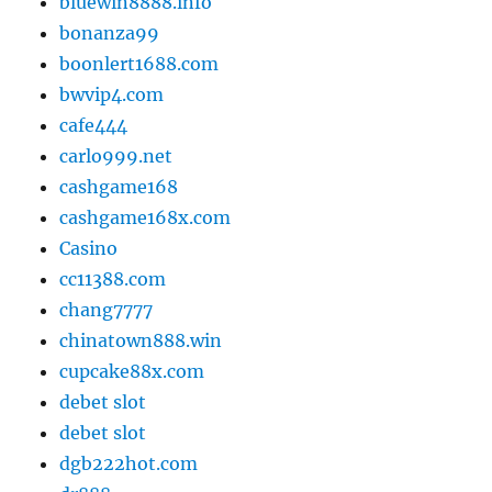
bluewin8888.info
bonanza99
boonlert1688.com
bwvip4.com
cafe444
carlo999.net
cashgame168
cashgame168x.com
Casino
cc11388.com
chang7777
chinatown888.win
cupcake88x.com
debet slot
debet slot
dgb222hot.com