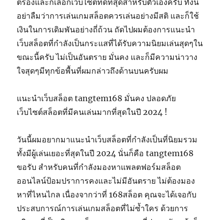
ตรองและก็เลือกเว็บไซต์ที่ดีที่สุดสำหรับตัวเองครับ ทั้งนี้
อย่าลืมว่าการเล่นเกมสล็อตควรเล่นอย่างมีสติ และก็ใช้
เงินในการเดิมพันอย่างถี่ถ้วน ถัดไปผมต้องการแนะนำ
เว็บสล็อตที่กำลังเป็นกระแสที่ได้รับความนิยมเล่นสุดๆใน
ขณะนี้ครับ ไม่เป็นอันตราย มั่นคง และก็มีความน่าวาง
ใจสุดๆมีทุกข้อพื้นที่ผมกล่าวถึงด้านบนครับผม
แนะนำเว็บสล็อต tangtem168 มั่นคง ปลอดภัย
เว็บไซต์สล็อตที่มีคนเล่นมากที่สุดในปี 2024 !
วันนี้ผมอยากมาแนะนำเว็บสล็อตที่กำลังเป็นที่นิยมรวม
ทั้งมีผู้เล่นเยอะที่สุดในปี 2024 นั่นก็คือ tangtem168
ขอรับ สำหรับคนที่กำลังมองหาแพลตฟอร์มสล็อต
ออนไลน์ป้อมปราการคงและไม่มีอันตราย ไม่ต้องมอง
หาที่ไหนไกล เนื่องจากว่าที่ 168สล็อต คุณจะได้เจอกับ
ประสบการณ์การเล่นเกมสล็อตที่ไม่ซ้ำใคร ด้วยการ