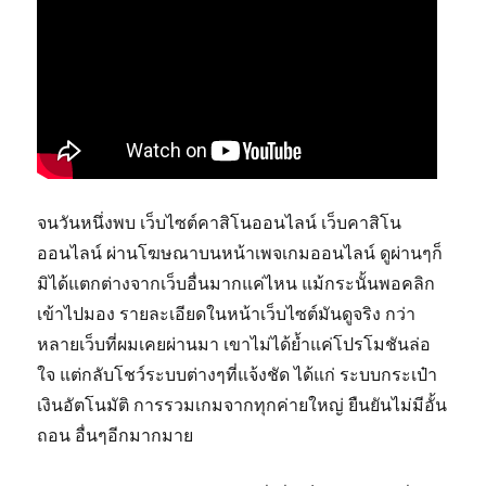
จนวันหนึ่งพบ เว็บไซต์คาสิโนออนไลน์ เว็บคาสิโน
ออนไลน์ ผ่านโฆษณาบนหน้าเพจเกมออนไลน์ ดูผ่านๆก็
มิได้แตกต่างจากเว็บอื่นมากแค่ไหน แม้กระนั้นพอคลิก
เข้าไปมอง รายละเอียดในหน้าเว็บไซต์มันดูจริง กว่า
หลายเว็บที่ผมเคยผ่านมา เขาไม่ได้ย้ำแค่โปรโมชันล่อ
ใจ แต่กลับโชว์ระบบต่างๆที่แจ้งชัด ได้แก่ ระบบกระเป๋า
เงินอัตโนมัติ การรวมเกมจากทุกค่ายใหญ่ ยืนยันไม่มีอั้น
ถอน อื่นๆอีกมากมาย