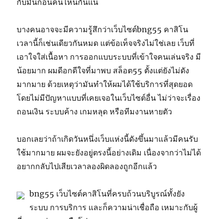
กับมันก่อนคนไหนกันแน่
บางคนอาจจะมีความรู้สึกว่าเว็บไซต์bng55 คาสิโน
เวลานี้ก็เช่นเดียวกันหมด แต่ข้อเท็จจริงไม่ใช่เลย เว็บที่
เอาใจใส่เนื้อหา การออกแบบระบบที่เข้าใจคนเล่นจริง มี
น้อยมาก ผมดีอกดีใจที่มาพบ สล็อต55 ตั้งแต่ยังไม่ดัง
มากมาย ด้วยเหตุว่ามันทำให้ผมได้ใช้บริการที่สุดยอด
โดยไม่มีปัญหาแบบที่เคยเจอในเว็บไซต์อื่น ไม่ว่าจะเรื่อง
ถอนเงิน ระบบค้าง เกมหลุด หรือทีมงานหายตัว
บอกเลยว่าถ้าเกิดวันหนึ่งเว็บแห่งนี้ดังขึ้นมาแล้วมีคนรับ
ใช้มากมาย ผมจะยังอยู่ตรงนี้อย่างเดิม เนื่องจากว่าไม่ได้
อยากกลับไปเสียเวลาลองผิดลองถูกอีกแล้ว
bng55 เว็บไซต์คาสิโนที่ครบถ้วนบริบูรณ์ทั้งยัง
ระบบ การบริการ และก็ความน่าเชื่อถือ เหมาะกับผู้