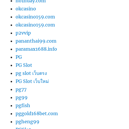
no1huay.com
okcasino
okcasino159.com
okcasino159.com
p2vvip
pananthai99.com
paramax1688.info
PG
PG Slot
pg slot เว็บตรง
PG Slot เว็บใหม่
pg77
pg99
pgfish
pggold168bet.com
pgheng99