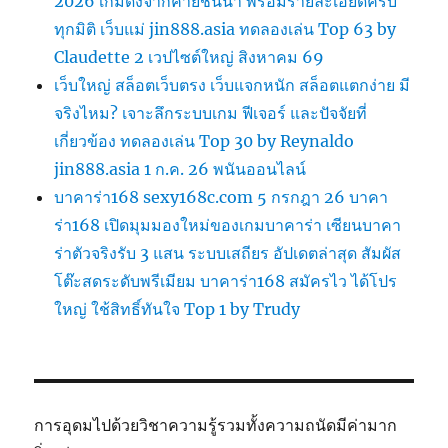
2026 เกมดังจากค่ายชั้นนำ พร้อมรายละเอียดครบ
ทุกมิติ เว็บแม่ jin888.asia ทดลองเล่น Top 63 by
Claudette 2 เวปไซต์ใหญ่ สิงหาคม 69
เว็บใหญ่ สล็อตเว็บตรง เว็บแจกหนัก สล็อตแตกง่าย มี
จริงไหม? เจาะลึกระบบเกม ฟีเจอร์ และปัจจัยที่
เกี่ยวข้อง ทดลองเล่น Top 30 by Reynaldo
jin888.asia 1 ก.ค. 26 พนันออนไลน์
บาคาร่า168 sexy168c.com 5 กรกฎา 26 บาคา
ร่า168 เปิดมุมมองใหม่ของเกมบาคาร่า เซียนบาคา
ร่าตัวจริงรับ 3 แสน ระบบเสถียร อัปเดตล่าสุด สัมผัส
โต๊ะสดระดับพรีเมียม บาคาร่า168 สมัครไว ได้โปร
ใหญ่ ใช้สิทธิ์ทันใจ Top 1 by Trudy
การอุดมไปด้วยวิชาความรู้รวมทั้งความถนัดมีค่ามาก