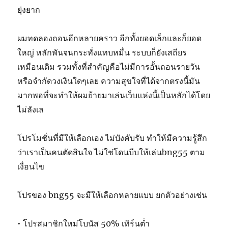
ยุ่งยาก
ผมทดลองถอนอีกหลายคราว อีกทั้งยอดเล็กและก็ยอด
ใหญ่ หลักพันจนกระทั่งแทบหมื่น ระบบก็ยังเสถียร
เหมือนเดิม รวมทั้งที่สำคัญคือไม่มีการอั้นถอนรายวัน
หรือจำกัดวงเงินใดๆเลย ความสุขใจที่ได้จากตรงนี้มัน
มากพอที่จะทำให้ผมย้ายมาเล่นเว็บแห่งนี้เป็นหลักได้โดย
ไม่ลังเล
โปรโมชั่นที่มีให้เลือกเอง ไม่บังคับรับ ทำให้มีความรู้สึก
ว่าเราเป็นคนตัดสินใจ ไม่ใช่โดนบีบให้เล่นbng55 ตาม
เงื่อนไข
โปรของ bng55 จะมีให้เลือกหลายแบบ ยกตัวอย่างเช่น
• โปรสมาชิกใหม่โบนัส 50% เทิร์นต่ำ