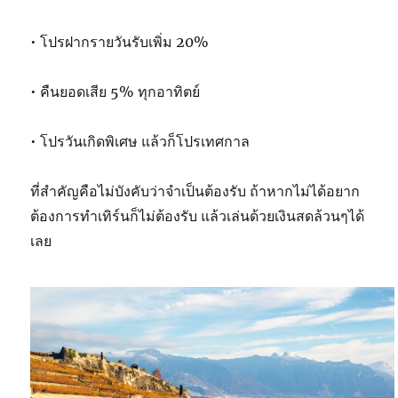
• โปรฝากรายวันรับเพิ่ม 20%
• คืนยอดเสีย 5% ทุกอาทิตย์
• โปรวันเกิดพิเศษ แล้วก็โปรเทศกาล
ที่สำคัญคือไม่บังคับว่าจำเป็นต้องรับ ถ้าหากไม่ได้อยาก
ต้องการทำเทิร์นก็ไม่ต้องรับ แล้วเล่นด้วยเงินสดล้วนๆได้
เลย