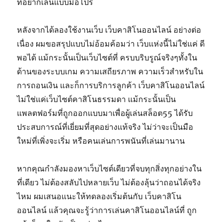
ที่อยากเล่นแบบมือโปร
หลังจากได้ลองใช้งานเว็บ เว็บคาสิโนออนไลน์ อย่างต่อ
เนื่อง ผมขอสรุปแบบไม่อ้อมค้อมว่า เว็บแห่งนี้ไม่ใช่แค่ ดี
พอได้ แม้กระนั้นเป็นเว็บไซต์ที่ ครบบริบรูณ์จริงๆทั้งใน
ด้านของระบบเกม ความเสถียรภาพ ความเร็วสำหรับใน
การถอนเงิน และก็การบริการลูกค้า เว็บคาสิโนออนไลน์
ไม่ใช่แค่เว็บไซต์คาสิโนธรรมดา แม้กระนั้นเป็น
แพลตฟอร์มที่ถูกออกแบบมาเพื่อผู้เล่นสล็อต55 ได้รับ
ประสบการณ์ที่เยี่ยมที่สุดอย่างแท้จริง ไม่ว่าจะเป็นมือ
ใหม่ที่เพิ่งจะเริ่ม หรือคนเล่นการพนันที่เล่นมานาน
หากคุณกำลังมองหาเว็บไซต์เดียวที่จบทุกสิ่งทุกอย่างใน
ที่เดียว ไม่ต้องสลับไปหลายเว็บ ไม่ต้องลุ้นว่าถอนได้จริง
ไหม ผมเสนอแนะให้ทดลองเริ่มต้นกับ เว็บคาสิโน
ออนไลน์ แล้วคุณจะรู้ว่าการเล่นคาสิโนออนไลน์ที่ ถูก