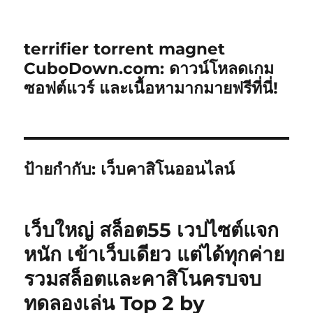
terrifier torrent magnet
CuboDown.com: ดาวน์โหลดเกม
ซอฟต์แวร์ และเนื้อหามากมายฟรีที่นี่!
ป้ายกำกับ:
เว็บคาสิโนออนไลน์
เว็บใหญ่ สล็อต55 เวปไซต์แจก
หนัก เข้าเว็บเดียว แต่ได้ทุกค่าย
รวมสล็อตและคาสิโนครบจบ
ทดลองเล่น Top 2 by