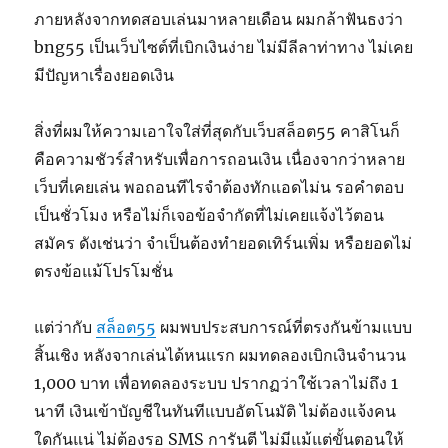
ภายหลังจากทดสอบเล่นมาหลายเดือน ผมกล้าฟันธงว่า
bng55 เป็นเว็บไซต์ที่เบิกเงินง่าย ไม่มีลีลาท่าทาง ไม่เคย
มีปัญหาเรื่องยอดเงิน
สิ่งที่ผมให้ความเอาใจใส่ที่สุดกับเว็บสล็อต55 คาสิโนก็
คือความชัวร์สำหรับเพื่อการถอนเงิน เนื่องจากว่าหลาย
เว็บที่เคยเล่น พอถอนทีไรจำต้องทักแอดไม่น รอคำตอบ
เป็นชั่วโมง หรือไม่ก็เจอข้อจำกัดที่ไม่เคยแจ้งไว้ตอน
สมัคร ดังเช่นว่า จำเป็นต้องทำยอดเทิร์นเพิ่ม หรือยอดไม่
ตรงข้อแม้โปรโมชั่น
แต่ว่ากับ
สล็อต55
ผมพบประสบการณ์ที่ตรงกันข้ามแบบ
สิ้นเชิง หลังจากเล่นได้หนแรก ผมทดลองเบิกเงินจำนวน
1,000 บาท เพื่อทดลองระบบ ปรากฏว่าใช้เวลาไม่ถึง 1
นาที เงินเข้าบัญชีในทันทีแบบอัตโนมัติ ไม่ต้องแจ้งคน
ใดกันแน่ ไม่ต้องรอ SMS การันตี ไม่มีแม้แต่ขั้นตอนให้