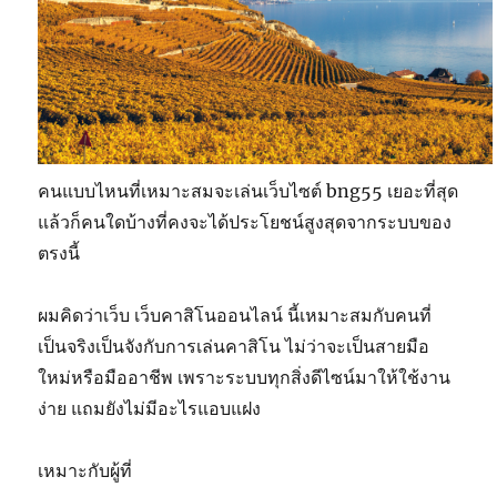
คนแบบไหนที่เหมาะสมจะเล่นเว็บไซต์ bng55 เยอะที่สุด
แล้วก็คนใดบ้างที่คงจะได้ประโยชน์สูงสุดจากระบบของ
ตรงนี้
ผมคิดว่าเว็บ เว็บคาสิโนออนไลน์ นี้เหมาะสมกับคนที่
เป็นจริงเป็นจังกับการเล่นคาสิโน ไม่ว่าจะเป็นสายมือ
ใหม่หรือมืออาชีพ เพราะระบบทุกสิ่งดีไซน์มาให้ใช้งาน
ง่าย แถมยังไม่มีอะไรแอบแฝง
เหมาะกับผู้ที่