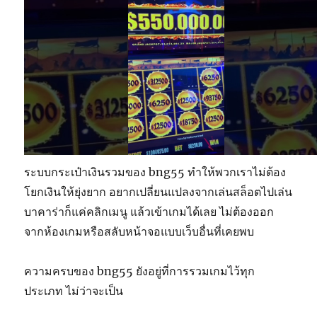
ระบบกระเป๋าเงินรวมของ bng55 ทำให้พวกเราไม่ต้อง
โยกเงินให้ยุ่งยาก อยากเปลี่ยนแปลงจากเล่นสล็อตไปเล่น
บาคาร่าก็แค่คลิกเมนู แล้วเข้าเกมได้เลย ไม่ต้องออก
จากห้องเกมหรือสลับหน้าจอแบบเว็บอื่นที่เคยพบ
ความครบของ bng55 ยังอยู่ที่การรวมเกมไว้ทุก
ประเภท ไม่ว่าจะเป็น