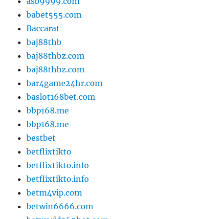
asb9999.com
babet555.com
Baccarat
baj88thb
baj88thbz.com
baj88thbz.com
bar4game24hr.com
baslot168bet.com
bbp168.me
bbp168.me
bestbet
betflixtikto
betflixtikto.info
betflixtikto.info
betm4vip.com
betwin6666.com