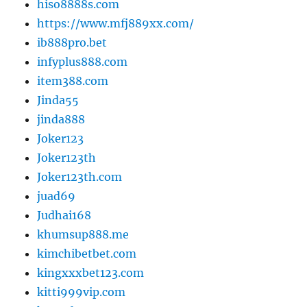
hiso8888s.com
https://www.mfj889xx.com/
ib888pro.bet
infyplus888.com
item388.com
Jinda55
jinda888
Joker123
Joker123th
Joker123th.com
juad69
Judhai168
khumsup888.me
kimchibetbet.com
kingxxxbet123.com
kitti999vip.com