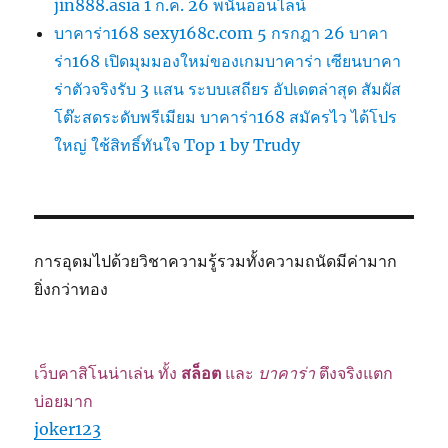
jin888.asia 1 ก.ค. 26 พนันออนไลน์
บาคาร่า168 sexy168c.com 5 กรกฎา 26 บาคา
ร่า168 เปิดมุมมองใหม่ของเกมบาคาร่า เซียนบาคา
ร่าตัวจริงรับ 3 แสน ระบบเสถียร อัปเดตล่าสุด สัมผัส
โต๊ะสดระดับพรีเมียม บาคาร่า168 สมัครไว ได้โปร
ใหญ่ ใช้สิทธิ์ทันใจ Top 1 by Trudy
การอุดมไปด้วยวิชาความรู้รวมทั้งความถนัดมีค่ามาก
ยิ่งกว่าทอง
เว็บคาสิโนน่าเล่น ทั้ง
สล็อต
และ
บาคาร่า
ตึงจริงแตก
บ่อยมาก
joker123