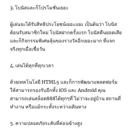
3. โบนัสและก็โปรโมชั่นเยอะ
ผู้เล่นจะได้รับสิทธิประโยชน์เยอะแยะ เป็นต้นว่า โบนัส
ต้อนรับสมาชิกใหม่ โบนัสฝากครั้งแรก โบนัสคืนยอดเสีย
และก็กิจกรรมพิเศษลุ้นของรางวัลอีกเยอะมาก ที่แจก
จริงทุกเมื่อเชื่อวัน
4. เล่นได้ทุกที่ทุกเวลา
ด้วยเทคโนโลยี HTML5 และก็การพัฒนาแพลตฟอร์ม
ให้สามารถรองรับอีกทั้ง iOS และ Android คุณ
สามารถเล่นสล็อต888ได้ทุกๆที่ ไม่ว่าจะอยู่บ้าน สถานที่
ทำงาน หรือแม้กระทั้งระหว่างเดินทาง
5. ความปลอดภัยระดับที่ค่อนข้างสูง