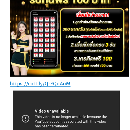
https://cutt.ly/QrEQnAoM