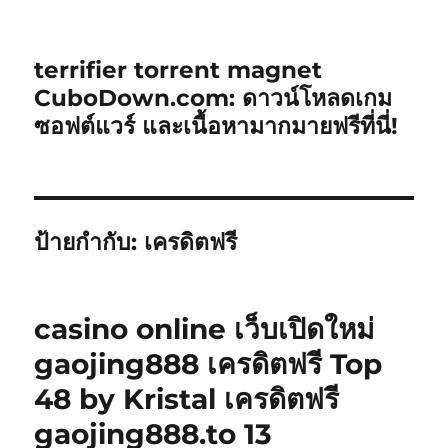
terrifier torrent magnet
CuboDown.com: ดาวน์โหลดเกม
ซอฟต์แวร์ และเนื้อหามากมายฟรีที่นี่!
ป้ายกำกับ:
เครดิตฟรี
casino online เว็บเปิดใหม่
gaojing888 เครดิตฟรี Top
48 by Kristal เครดิตฟรี
gaojing888.to 13