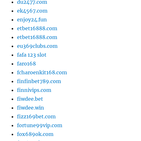
du2477.com
ek4567.com
enjoy24.fun
etbet16888.com
etbet16888.com
eu369clubs.com
fafa 123 slot
faro168
fcharoenkit168.com
finfinbet789.com
finnivips.com
fiwdee.bet
fiwdee.win
fizz169bet.com
fortune99vip.com
fox689ok.com