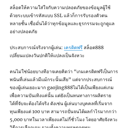
สล็อตให้ความใส่ใจกับความปลอดภัยของข้อมูลผู้ใช้
ด้วยระบบเข้ารหัสแบบ SSL แล้วก็การรับรองตัวตน
หลายชั้น เชื่อมั่นได้ว่าทุกข้อมูลและธุรกรรมจะถูกดูแล
อย่างปลอดภัย
ประสบการณ์จริงจากผู้เล่น:
เครดิตฟรี
สล็อต888
เปลี่ยนแปลงวันปกติให้แปลงเป็นจังหวะ
คนไม่ใช่น้อยบางทีอาจเคยคิดว่า “เกมเครดิตฟรีเป็นการ
พนันที่เล่นแล้วมีแม้กระนั้นเสีย” แต่จากประสบการณ์
ของผู้เล่นเยอะมาก gaojing888ไม่ได้เป็นเพียงแค่เกม
เพื่อความบันเทิงแค่นั้น แต่ยังเป็นหนทางการผลิตราย
ได้ที่จับจะต้องได้จริง ดังเช่น ผู้เล่นบางบุคคลที่เริ่มจาก
ทุนเพียงแต่ 100 บาท สามารถปั่นจนได้ผลกำไรมากกว่า
5,000 บาทในเวลาเพียงแค่ไม่กี่ชั่วโมง โดยอาศัยจังหวะ
วิธีการเลือกเกม รวมทั้งความทรหดอดทน