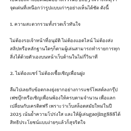
จุดเด่นที่เหนือกว่ารูปแบบเก่าๆอย่างเห็นได้ชัด ดังนี้
1. ความสะดวกรวมทั้งรวดเร็วทันใจ
ไม่ต้องรอเจ้าหน้าที่อนุมัติ ไม่ต้องแอดไลน์ ไม่ต้องส่ง
สลิปหรือหลักฐานใดๆก็ตามผู้เล่นสามารถทำรายการทุก
สิ่งได้ด้วยตัวเองบนหน้าเว็บด้านในไม่กี่วินาที
2. ไม่ต้องแชร์ ไม่ต้องเชื้อเชิญเพื่อนฝูง
ลืมไปเลยกับข้อตกลงยุ่งยากอย่างการแชร์โพสต์ลงกรุ๊ป
เฟซบุ๊กหรือเชิญเพื่อนพ้องให้ครบตามจำนวน เพื่อแลก
เปลี่ยนกับเครดิตฟรี เพราะว่าเว็บสล็อตสมัยใหม่ในปี
2025 เน้นย้ำความโปร่งใส และให้ผู้เล่นgaojing888ได้
สิทธิประโยชน์แบบง่ายๆแล้วก็สุจริตใจ