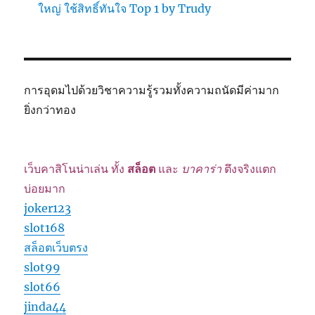
ใหญ่ ใช้สิทธิ์ทันใจ Top 1 by Trudy
การอุดมไปด้วยวิชาความรู้รวมทั้งความถนัดมีค่ามาก
ยิ่งกว่าทอง
เว็บคาสิโนน่าเล่น ทั้ง
สล็อต
และ
บาคาร่า
ตึงจริงแตก
บ่อยมาก
joker123
slot168
สล็อตเว็บตรง
slot99
slot66
jinda44