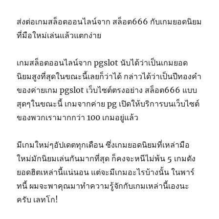
ส่งต่อเกมสล็อตออนไลน์จาก สล็อต666 กับเกมยอดนิยม
ที่มือใหม่เล่นแล้วแตกง่าย
เกมสล็อตออนไลน์จาก pgslot นับได้ว่าเป็นเกมยอด
นิยมสูงที่สุดในขณะนี้เลยก็ว่าได้ กล่าวได้ว่าเป็นปีทองคำ
ของค่ายเกม pgslot เว็บไซต์ตรงอย่าง สล็อต666 แบบ
สุดๆในขณะนี้ เกมจากค่าย pg เปิดให้บริการบนเว็บไซต์
ของพวกเรามากกว่า 100 เกมอยู่แล้ว
มีเกมใหม่ๆอัปเดตทุกเดือน ซึ่งเกมยอดนิยมที่เหล่ามือ
ใหม่มักนิยมเล่นกันมากที่สุด ก็คงจะหนีไม่พ้น 5 เกมดัง
ยอดฮิตเหล่านี้แน่นอน แต่จะมีเกมอะไรบ้างนั้น ในพาร์
ทนี้ ผมจะพาคุณมาทำความรู้จักกับเกมเหล่านี้เองนะ
ครับ เลทโก!