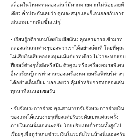
สล็อตในโหมดทดลองเล่นก็มีมากมายมากไม่น้อยเลยที
เดียว ค้ำประกันเลยว่า คุณจะสนุกและก็เอนจอยกับการ
เล่นเกมมากเพิ่มขึ้นแน่ๆ!
• เรียนรู้กติกาเกมโดยไม่เสียเงิน: คุณสามารถเข้ามาท
ดลองเล่นเกมต่างๆของพวกเราได้อย่างเต็มที่ โดยที่คุณ
ไม่เสียเงินเสียทองลงทุนแม้แต่บาทเดียว ไม่ว่าจะทดสอบ
ฟีเจอร์ต่างๆทั้งยังฟรีสปิน ตัวคูณ หรือเครื่องหมายพิเศษ
อื่นๆเรียนรู้การทำงานของเครื่องหมายหรือฟีพบร์ต่างๆ
ได้อย่างเต็มเปี่ยม บอกเลยว่า คุ้มสำหรับการทดลองเล่น
ทุกนาทีแน่นอนขอรับ
• จับจังหวะการจ่าย: คุณสามารถจับจังหวะการจ่ายเงิน
ของเกมได้แบบง่ายๆเพียงแต่ปรับระดับเบทแต่ละครั้ง
ภายในเกมนั่นเองนะครับ โดยปรับเบทต่ำรวมทั้งสูงไป
เรื่อยๆเพื่อดูว่าเกมชำระเงินในระดับไหนบ้างนั่นเองครับ