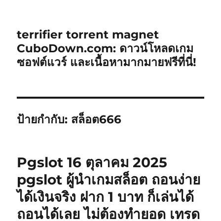
terrifier torrent magnet
CuboDown.com: ดาวน์โหลดเกม
ซอฟต์แวร์ และเนื้อหามากมายฟรีที่นี่!
ป้ายกำกับ:
สล็อต666
Pgslot 16 ตุลาคม 2025
pgslot ผู้นำเกมสล็อต ถอนง่าย
ได้เงินจริง ฝาก 1 บาท ก็เล่นได้
ถอนได้เลย ไม่ต้องทำยอด เทรด