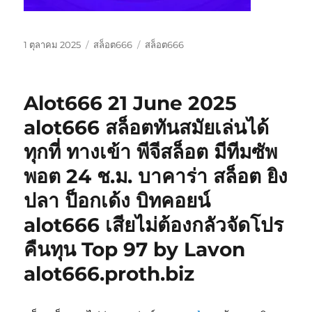
เขียน
หมวด
ป้าย
1 ตุลาคม 2025
สล็อต666
สล็อต666
เมื่อ
หมู่
กำกับ
Alot666 21 June 2025
alot666 สล็อตทันสมัยเล่นได้
ทุกที่ ทางเข้า พีจีสล็อต มีทีมซัพ
พอต 24 ช.ม. บาคาร่า สล็อต ยิง
ปลา ป็อกเด้ง บิทคอยน์
alot666 เสียไม่ต้องกลัวจัดโปร
คืนทุน Top 97 by Lavon
alot666.proth.biz