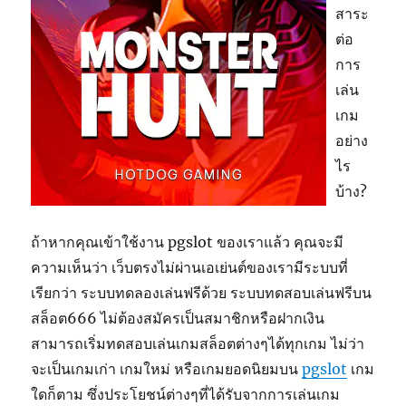
สาระ
ต่อ
การ
เล่น
เกม
อย่าง
ไร
บ้าง?
ถ้าหากคุณเข้าใช้งาน pgslot ของเราแล้ว คุณจะมี
ความเห็นว่า เว็บตรงไม่ผ่านเอเย่นต์ของเรามีระบบที่
เรียกว่า ระบบทดลองเล่นฟรีด้วย ระบบทดสอบเล่นฟรีบน
สล็อต666 ไม่ต้องสมัครเป็นสมาชิกหรือฝากเงิน
สามารถเริ่มทดสอบเล่นเกมสล็อตต่างๆได้ทุกเกม ไม่ว่า
จะเป็นเกมเก่า เกมใหม่ หรือเกมยอดนิยมบน
pgslot
เกม
ใดก็ตาม ซึ่งประโยชน์ต่างๆที่ได้รับจากการเล่นเกม