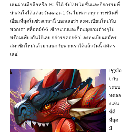
เล่นผ่านมือถือหรือ PC ก็ได้ รับโปรโมชั่นและกิจกรรมที่
น่าสนใจได้แต่ละวันตลอด 1 วัน ไม่พลาดทุกการพนันที่
เยี่ยมที่สุดในช่วงเวลานี้ บอกเลยว่า ลงทะเบียนใหม่กับ
พวกเรา สล็อต666 เข้าระบบและก็ตะลุยเกมต่างๆไป
พร้อมเพียงกันได้เลย อย่ารอคอยช้า! ลงทะเบียนสมัคร
สมาชิกใหม่แล้วมาสนุกกับพวกเราได้แล้ววันนี้ สมัคร
เลย!
Pgslo
t กับ
ระบบ
ทดลอ
งเล่น
ที่ดี
ที่สุด
มี