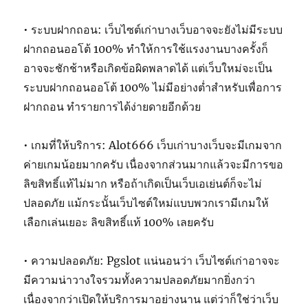
• ระบบฝากถอน: เว็บไซต์เก่าบางเว็บอาจจะยังไม่มีระบบ
ฝากถอนออโต้ 100% ทำให้การใช้แรงงานบางครั้งก็
อาจจะชักช้าหรือเกิดข้อผิดพลาดได้ แต่เว็บใหม่จะเป็น
ระบบฝากถอนออโต้ 100% ไม่มีอย่างต่ำสำหรับเพื่อการ
ฝากถอน ทำรายการได้ง่ายดายอีกด้วย
• เกมที่ให้บริการ: Alot666 เว็บเก่าบางเว็บจะมีเกมจาก
ค่ายเกมน้อยมากครับ เนื่องจากส่วนมากแล้วจะมีการขอ
ลิขสิทธิ์แท้ไม่มาก หรือถ้าเกิดเป็นเว็บเอเย่นต์ก็จะไม่
ปลอดภัย แม้กระนั้นเว็บไซต์ใหม่แบบพวกเรามีเกมให้
เลือกเล่นเยอะ ลิขสิทธิ์แท้ 100% เลยครับ
• ความปลอดภัย: Pgslot แน่นอนว่า เว็บไซต์เก่าอาจจะ
มีความน่าวางใจรวมทั้งความปลอดภัยมากยิ่งกว่า
เนื่องจากว่าเปิดให้บริการมาอย่างนาน แต่ว่าก็ใช่ว่าเว็บ