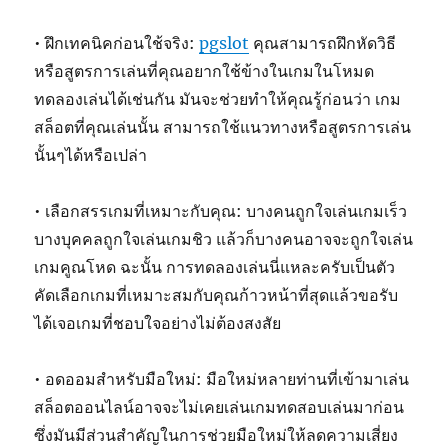
• ฝึกเทคนิคก่อนใช้จริง:
pgslot
คุณสามารถฝึกหัดวิธี
หรือสูตรการเล่นที่คุณอยากใช้ข้างในเกมในโหมด
ทดลองเล่นได้เช่นกัน มันจะช่วยทำให้คุณรู้ก่อนว่า เกม
สล็อตที่คุณเล่นนั้น สามารถใช้แนวทางหรือสูตรการเล่น
นั้นๆได้หรือเปล่า
• เลือกสรรเกมที่เหมาะกับคุณ: บางคนถูกใจเล่นเกมเร็ว
บางบุคคลถูกใจเล่นเกมชิว แล้วก็บางคนอาจจะถูกใจเล่น
เกมคูณโหด ฉะนั้น การทดลองเล่นนี่แหละครับเป็นตัว
คัดเลือกเกมที่เหมาะสมกับคุณก้าวหน้าที่สุดแล้วขอรับ
ได้เจอเกมที่ชอบใจอย่างไม่ต้องสงสัย
• อดออมสำหรับมือใหม่: มือใหม่หลายท่านที่เข้ามาเล่น
สล็อตออนไลน์อาจจะไม่เคยเล่นเกมทดสอบเล่นมาก่อน
ซึ่งมันมีส่วนสำคัญในการช่วยมือใหม่ให้ลดความเสี่ยง