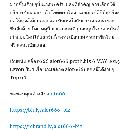
มากขึ้นเรื่อยๆนั่นเองนะครับ และที่สำคัญ การเลือกใช้
บริการกับพวกเราเว็บไซต์ตรงไม่ผ่านเอเย่นต์ที่ดีที่สุดก็จะ
ก่อให้คุณได้เอนจอยและบันเทิงใจกับการเล่นเกมเยอะ
ขึ้นอีกด้วย โดยเหตุนี้ มาเล่นเกมที่ถูกอกถูกใจบนเว็บไซต์
เก่าแบบใหม่ได้แล้ววันนี้ ลงทะเบียนสมัครสมาชิกใหม่
ฟรี ลงทะเบียนเลย!
เว็บพนัน สล็อต666 alot666.proth.biz 6 MAY 2025
Lavon ยืน 1 เรื่องเกมสล็อต alot666ปลดหนี้ได้ง่ายๆ
Top 60
ขอขอบคุณอ้างอิง
alot666
https://bit.ly/alot666-biz
https://rebrand.ly/alot666-biz