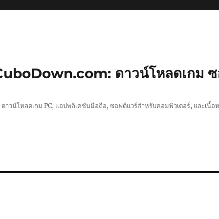
 CuboDown.com: ดาวน์โหลดเกม ซอฟ
วน์โหลดเกม PC, แอปพลิเคชันมือถือ, ซอฟต์แวร์สำหรับคอมพิวเตอร์, และเนื้อหาสำ