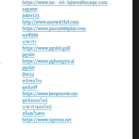
https://www.xn--66-lqi9etal8m3epc.com
sagame
joker123
http://www.movie87hd.com
https://www.pussy888play.com
พุซซี่888
บาคาร่า
https://www.pgslot.golf
pgslot
ก
https://www.pgheng99.ai
ร
pgslot
live22
หนังชนโรง
ดูหนังฟรี
https://www.keepmovie.me
ดูหนังออนไลน์
บาคาร่าออนไลน์
สล็อตเว็บตรง
https://www.ngernn.net