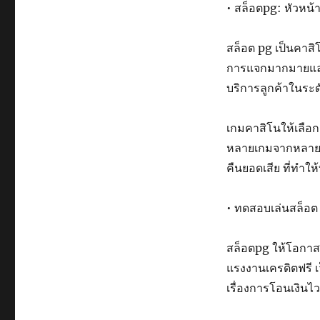
• สล็อตpg: หัวหน้าด
สล็อต pg เป็นคาส
การแจกมากมายและก็
บริการลูกค้าในระด
เกมคาสิโนให้เลือกเ
หลายเกมจากหลายค่า
คืนยอดเสีย ที่ทำให้
• ทดสอบเล่นสล็อต
สล็อตpg ให้โอกาสใ
แรงงานเครดิตฟรี เว
เรื่องการโอนเงินไ