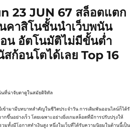
fun 23 JUN 67 สล็อตแตก
านคาสิโนชั้นนำเว็บพนัน
อน อัตโนมัติไม่มีขั้นต่ำ
บนัสก้อนโตได้เลย Top 16
ที่น่าจับตาดูในสมัยดิจิทัล
ีเข้ามามีบทบาทสำคัญในชีวิตประจำวัน การเดิมพันออนไลน์ก็ได้ร
ึ้นอย่างเร็ว โดยเฉพาะอย่างยิ่งเกมสล็อตที่มีการปรับปรุงให้
วมทั้งมีโอกาสทำเงินสูง หนึ่งในเว็บที่ได้รับความนิยมในด้านนี้เป็น