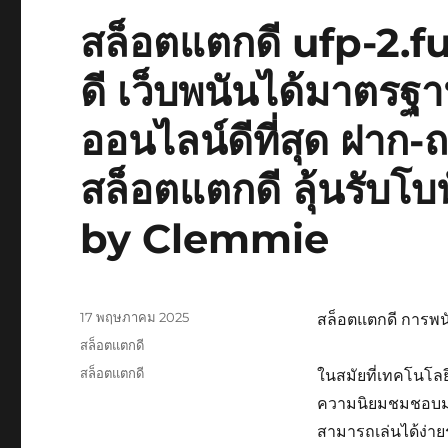
สล็อตแตกดี ufp-2.
ดี เว็บพนันได้มาตรฐ
ออนไลน์ดีที่สุด ฝาก-ถ
สล็อตแตกดี ลุ้นรับโ
by Clemmie
เขียน
17 พฤษภาคม 2025
สล็อตแตกดี การพนัน
เมื่อ
หมวด
สล็อตแตกดี
หมู่
ป้าย
สล็อตแตกดี
ในสมัยที่เทคโนโลย
กำกับ
ความนิยมชมชอบมากข
สามารถเล่นได้ง่ายร