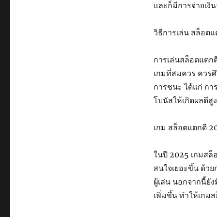
และก็มีการจ่ายเงินร
วิธีการเล่น สล็อตแ
การเล่นสล็อตแตกดี
เกมที่สมควร ควรศึก
การชนะ ได้แก่ การ
โบนัสให้เกิดผลดีสูง
เกม สล็อตแตกดี 2
ในปี 2025 เกมสล็
สนใจเยอะขึ้น ด้วยก
ผู้เล่น นอกจากนี้
เพิ่มขึ้น ทำให้เกม