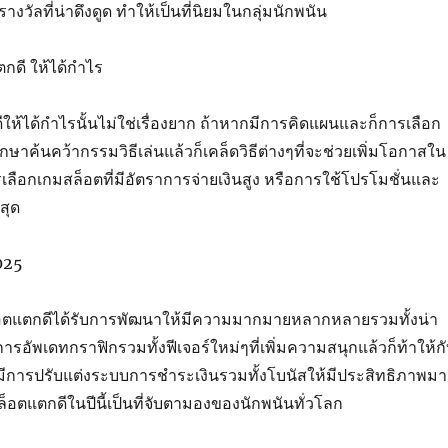
างวัลที่น่าดึงดูด ทำให้เป็นที่นิยมในกลุ่มนักพนัน
ตกดี ให้ได้กำไร
ให้ได้กำไรนั้นไม่ใช่เรื่องยาก ถ้าหากมีการคิดแผนและก็การเลือก
ษาค้นคว้ากรรมวิธีเล่นแล้วก็เคล็ดวิธีต่างๆที่จะช่วยเพิ่มโอกาสใน
เลือกเกมสล็อตที่มีอัตราการจ่ายเงินสูง หรือการใช้โปรโมชั่นและ
สุด
025
อตแตกดีได้รับการพัฒนาให้มีความมากมายหลากหลายรวมทั้งน่า
ารอัพเดทกราฟิกรวมทั้งฟีเจอร์ใหม่ๆที่เพิ่มความสนุกแล้วก็ท้าให้ก
ยังมีการปรับแต่งระบบการชำระเงินรวมทั้งโบนัสให้มีประสิทธิภาพม
สล็อตแตกดีในปีนี้เป็นที่จับตามองของนักพนันทั่วโลก