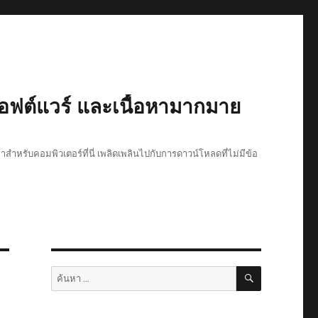
ต์แวร์ และเนื้อหามากมาย
หรับคอมพิวเตอร์ที่นี่ เพลิดเพลินไปกับการดาวน์โหลดที่ไม่มีข้อ
ค้นหา
ค้นหา: