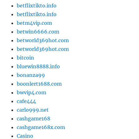
betflixtikto.info
betflixtikto.info
betm4vip.com
betwin6666.com
betworld369hot.com
betworld369hot.com
bitcoin
bluewin8888.info
bonanza99
boonlert1688.com
bwvip4.com
cafe444
carlo999.net
cashgame168
cashgame168x.com
Casino