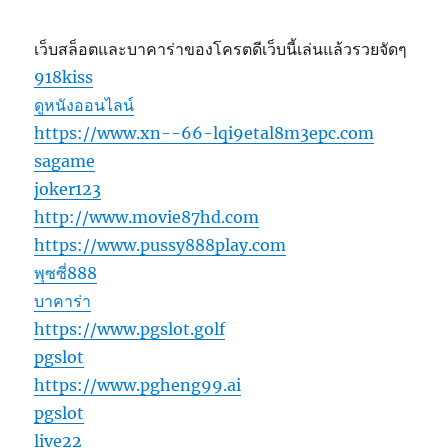
เว็บสล็อตและบาคาร่าของโครตดีเว็บนี้เล่นแล้วรวยจัดๆ
918kiss
ดูหนังออนไลน์
https://www.xn--66-lqi9etal8m3epc.com
sagame
joker123
http://www.movie87hd.com
https://www.pussy888play.com
พุซซี่888
บาคาร่า
https://www.pgslot.golf
pgslot
https://www.pgheng99.ai
pgslot
live22