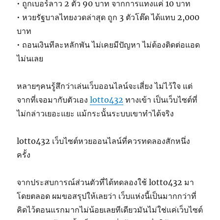
• ถูกเบอร์ลาว 2 ตัว 90 บาท จากการแทงแค่ 10 บาท
• หวยรัฐบาลไทยงวดล่าสุด ถูก 3 ตัวโต๊ด ได้แทบ 2,000
บาท
• ถอนเงินทีละหลักพัน ไม่เคยมีปัญหา ไม่ต้องติดต่อแอด
ไม่นเลย
หลายๆคนรู้สึกว่าเล่นเว็บออนไลน์จะเสี่ยง ไม่ไว้ใจ แต่
จากที่เจอมากับตัวเอง
lotto432
ทางเข้า เป็นเว็บไซต์ที่
ไม่กล่าวเยอะแยะ แม้กระนั้นระบบเขาทำได้จริง
lotto432 เว็บไซต์หวยออนไลน์ที่ควรทดลองสักหนึ่ง
ครั้ง
จากประสบการณ์ส่วนตัวที่ได้ทดลองใช้ lotto432 มา
โดยตลอด ผมขอสรุปให้เลยว่า เว็บแห่งนี้เป็นมากกว่าที่
คิดไว้ตอนแรกมากไม่น้อยเลยทีเดียวมันไม่ใช่แค่เว็บไซต์