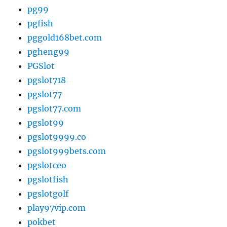
pg99
pgfish
pggold168bet.com
pgheng99
PGSlot
pgslot718
pgslot77
pgslot77.com
pgslot99
pgslot9999.co
pgslot999bets.com
pgslotceo
pgslotfish
pgslotgolf
play97vip.com
pokbet