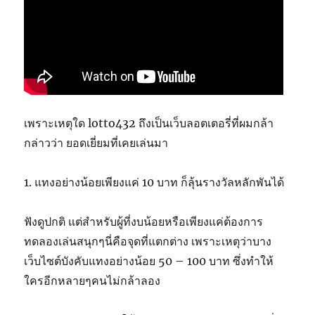
เพราะเหตุใด lotto432 ถึงเป็นเว็บลอตเตอรี่ที่ผมกล้า
กล่าวว่า ยอดเยี่ยมที่เคยเล่นมา
1. แทงอย่างน้อยเพียงแค่ 10 บาท ก็ลุ้นรางวัลหลักพันได้
ฟังดูปกติ แต่สำหรับผู้ที่งบน้อยหรือเพียงแค่ต้องการ
ทดลองเล่นสนุกๆนี่คือจุดที่แตกต่าง เพราะเหตุว่าบาง
เว็บไซต์บังคับแทงอย่างน้อย 50 – 100 บาท ซึ่งทำให้
ใครอีกหลายๆคนไม่กล้าลอง