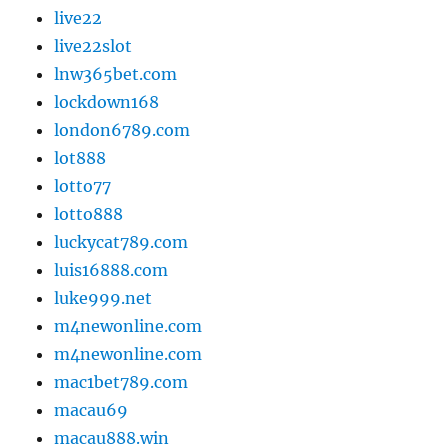
live22
live22slot
lnw365bet.com
lockdown168
london6789.com
lot888
lotto77
lotto888
luckycat789.com
luis16888.com
luke999.net
m4newonline.com
m4newonline.com
mac1bet789.com
macau69
macau888.win