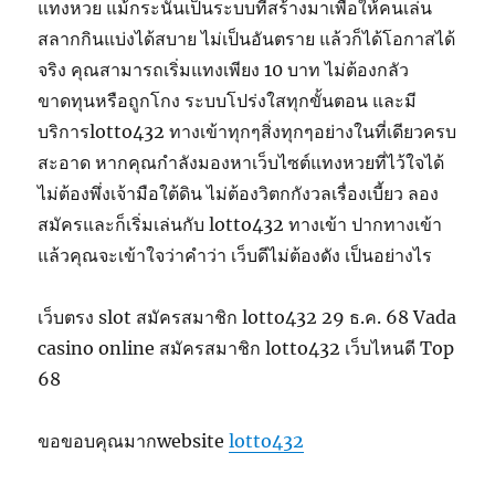
แทงหวย แม้กระนั้นเป็นระบบที่สร้างมาเพื่อให้คนเล่น
สลากกินแบ่งได้สบาย ไม่เป็นอันตราย แล้วก็ได้โอกาสได้
จริง คุณสามารถเริ่มแทงเพียง 10 บาท ไม่ต้องกลัว
ขาดทุนหรือถูกโกง ระบบโปร่งใสทุกขั้นตอน และมี
บริการlotto432 ทางเข้าทุกๆสิ่งทุกๆอย่างในที่เดียวครบ
สะอาด หากคุณกำลังมองหาเว็บไซต์แทงหวยที่ไว้ใจได้
ไม่ต้องพึ่งเจ้ามือใต้ดิน ไม่ต้องวิตกกังวลเรื่องเบี้ยว ลอง
สมัครและก็เริ่มเล่นกับ lotto432 ทางเข้า ปากทางเข้า
แล้วคุณจะเข้าใจว่าคำว่า เว็บดีไม่ต้องดัง เป็นอย่างไร
เว็บตรง slot สมัครสมาชิก lotto432 29 ธ.ค. 68 Vada
casino online สมัครสมาชิก lotto432 เว็บไหนดี Top
68
ขอขอบคุณมากwebsite
lotto432