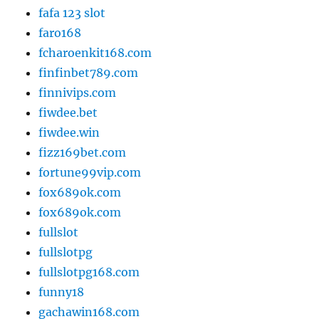
fafa 123 slot
faro168
fcharoenkit168.com
finfinbet789.com
finnivips.com
fiwdee.bet
fiwdee.win
fizz169bet.com
fortune99vip.com
fox689ok.com
fox689ok.com
fullslot
fullslotpg
fullslotpg168.com
funny18
gachawin168.com