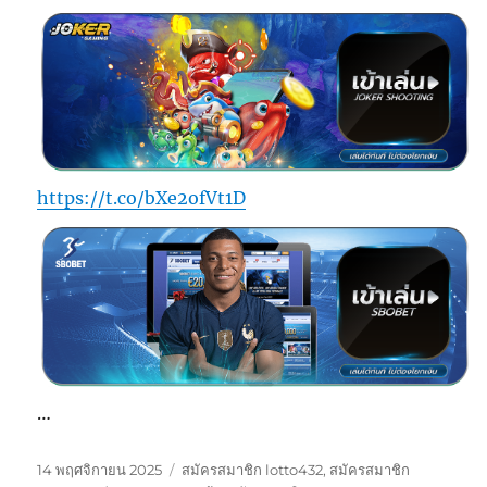
https://t.co/bXe2ofVt1D
…
เขียน
หมวด
14 พฤศจิกายน 2025
สมัครสมาชิก lotto432
,
สมัครสมาชิก