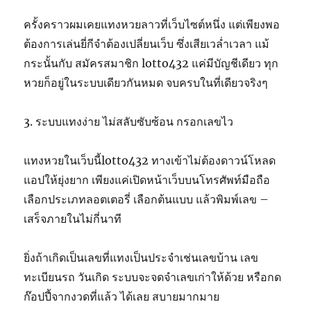
ครั้งคราวผมเคยแทงหวยลาวที่เว็บไซต์หนึ่ง แต่เพียงพอ
ต้องการเล่นยี่กีจำต้องเปลี่ยนเว็บ ซึ่งเสียเวล่ำเวลา แม้
กระนั้นกับ สมัครสมาชิก lotto432 แค่มีบัญชีเดียว ทุก
หวยก็อยู่ในระบบเดียวกันหมด จบครบในที่เดียวจริงๆ
3. ระบบแทงง่าย ไม่สลับซับซ้อน กรอกเลขไว
แทงหวยในเว็บนี้lotto432 ทางเข้าไม่ต้องดาวน์โหลด
แอปให้ยุ่งยาก เพียงแค่เปิดหน้าเว็บบนโทรศัพท์มือถือ
เลือกประเภทลอตเตอรี่ เลือกต้นแบบ แล้วพิมพ์เลข –
เสร็จภายในไม่กี่นาที
ยิ่งถ้าเกิดเป็นเลขที่แทงเป็นประจำเช่นเลขบ้าน เลข
ทะเบียนรถ วันเกิด ระบบจะจดจำเลขเก่าให้ด้วย หรือกด
ก๊อปปี้จากงวดที่แล้ว ได้เลย สบายมากมาย