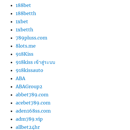
188bet
188betth
1xbet
1xbetth
789pluss.com
8lots.me
918Kiss
918kiss เข้าสู่ระบบ
918kissauto
ABA
ABAGroup2
abbet789.com
acebet789.com
aden168ss.com
adm789.vip
allbet24hr