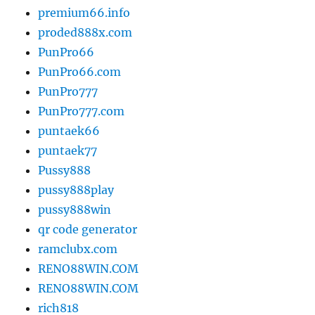
premium66.info
proded888x.com
PunPro66
PunPro66.com
PunPro777
PunPro777.com
puntaek66
puntaek77
Pussy888
pussy888play
pussy888win
qr code generator
ramclubx.com
RENO88WIN.COM
RENO88WIN.COM
rich818