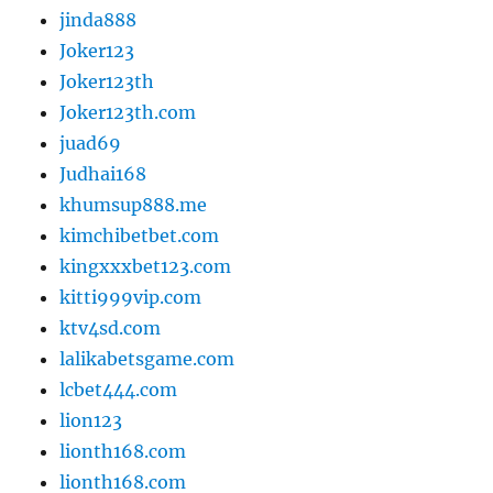
jinda888
Joker123
Joker123th
Joker123th.com
juad69
Judhai168
khumsup888.me
kimchibetbet.com
kingxxxbet123.com
kitti999vip.com
ktv4sd.com
lalikabetsgame.com
lcbet444.com
lion123
lionth168.com
lionth168.com