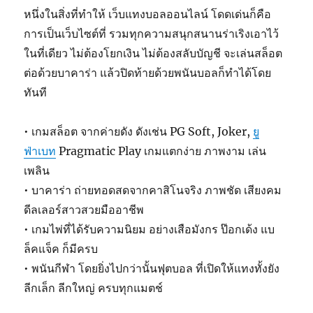
หนึ่งในสิ่งที่ทำให้ เว็บแทงบอลออนไลน์ โดดเด่นก็คือ
การเป็นเว็บไซต์ที่ รวมทุกความสนุกสนานร่าเริงเอาไว้
ในที่เดียว ไม่ต้องโยกเงิน ไม่ต้องสลับบัญชี จะเล่นสล็อต
ต่อด้วยบาคาร่า แล้วปิดท้ายด้วยพนันบอลก็ทำได้โดย
ทันที
• เกมสล็อต จากค่ายดัง ดังเช่น PG Soft, Joker,
ยู
ฟ่าเบท
Pragmatic Play เกมแตกง่าย ภาพงาม เล่น
เพลิน
• บาคาร่า ถ่ายทอดสดจากคาสิโนจริง ภาพชัด เสียงคม
ดีลเลอร์สาวสวยมืออาชีพ
• เกมไพ่ที่ได้รับความนิยม อย่างเสือมังกร ป๊อกเด้ง แบ
ล็คแจ็ค ก็มีครบ
• พนันกีฬา โดยยิ่งไปกว่านั้นฟุตบอล ที่เปิดให้แทงทั้งยัง
ลีกเล็ก ลีกใหญ่ ครบทุกแมตช์