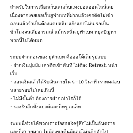
สำหรับในการเลือกเว็บเล่นเว็บแทงบอลออนไลน์เลย
เนื่องจากเคยเจอเว็บยูฟ่าเบทที่ฝากแล้วเครดิตไม่เข้า
ถอนแล้วจำเป็นต้องแคปสลิป แจ้งแอดไม่น รอเป็น
ชั่วโมงจนเสียอารมณ์ แม้กระนั้น ยูฟ่าเบท หยุดปัญหา
พวกนี้ไปได้หมด
ระบบฝากถอนของ ยูฟ่าเบท คือออโต้เต็มรูปแบบ
• ฝากเงินปุบปับ เครดิตเข้าทันที ไม่ต้อง Refresh หน้า
เว็บ
• ถอนเงินแล้วได้รับเงินภายใน 5–10 วินาที เราทดสอบ
หลายรอบไม่เคยเกินนี้
• ไม่มีขั้นต่ำ ต้องการฝากเท่าไรก็ได้
• รองรับอีกทั้งแบงค์และก็ทรูวอเล็ท
ระบบนี้ช่วยให้พวกเราufasnakeรู้สึกไม่เป็นอันตราย
และก็สบายมาก ไม่ต้องขอคืนดีแอดไม่นอีกถัดไป