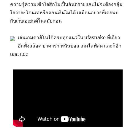
ความรู้ความเข้าใจสึกไม่เป็นอันตรายและไม่จะต้องกลุ้ม
ใจว่าจะโดนเทหรือถอนเงินไม่ได้ เสมือนอย่างที่เคยพบ
กับเว็บเอเย่นต์ในสมัยก่อน
เล่นเกมคาสิโนได้ครบทุกแนวใน ufasnake ที่เดียว
อีกทั้งสล็อต บาคาร่า พนันบอล เกมไลฟ์สด และก็อีก
เยอะแยะ