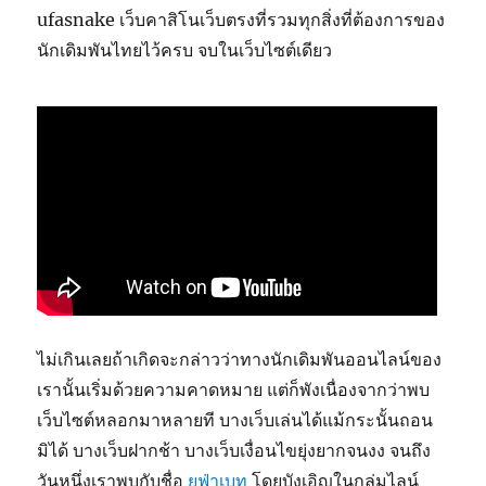
ufasnake เว็บคาสิโนเว็บตรงที่รวมทุกสิ่งที่ต้องการของ
นักเดิมพันไทยไว้ครบ จบในเว็บไซต์เดียว
ไม่เกินเลยถ้าเกิดจะกล่าวว่าทางนักเดิมพันออนไลน์ของ
เรานั้นเริ่มด้วยความคาดหมาย แต่ก็พังเนื่องจากว่าพบ
เว็บไซต์หลอกมาหลายที บางเว็บเล่นได้แม้กระนั้นถอน
มิได้ บางเว็บฝากช้า บางเว็บเงื่อนไขยุ่งยากจนงง จนถึง
วันหนึ่งเราพบกับชื่อ
ยูฟ่าเบท
โดยบังเอิญในกลุ่มไลน์