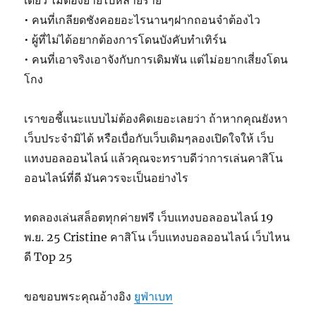
เดียว ไม่ต้องย้ายไปหลายราย
• คนที่เกลียดชังคอยอะไรนานๆฝากถอนจำต้องไว
• ผู้ที่ไม่ได้อยากต้องการโดนบังคับทำเทิร์น
• คนที่เอาจริงเอาจังกับการเดิมพัน แต่ไม่อยากเสี่ยงโดน
โกง
เราขอชี้แนะแบบไม่ต้องคิดเยอะเลยว่า ถ้าหากคุณยังหา
เว็บประจำมิได้ หรือเบื่อกับเว็บเดิมๆลองเปิดใจให้ เว็บ
แทงบอลออนไลน์ แล้วคุณจะทราบดีว่าการเล่นคาสิโน
ออนไลน์ที่ดี มันควรจะเป็นอย่างไร
ทดลองเล่นสล็อตทุกค่ายฟรี เว็บแทงบอลออนไลน์ 19
พ.ย. 25 Cristine คาสิโน เว็บแทงบอลออนไลน์ เว็บไหน
ดี Top 25
ขอขอบพระคุณอ้างอิง
ยูฟ่าเบท