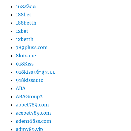
168สล็อต
188bet
188betth
1xbet
1xbetth
789pluss.com
8lots.me
918Kiss
918kiss เข้าสู่ระบบ
918kissauto
ABA
ABAGroup2
abbet789.com
acebet789.com
aden168ss.com
adm789.vip