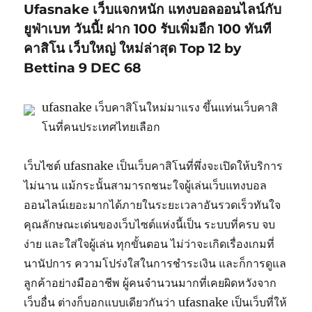
Ufasnake เว็บแจกหนัก แทงบอลออนไลน์กับ
ยูฟ่าเบท วันนี้! ฝาก 100 รับเพิ่มอีก 100 ทันที
คาสิโน เว็บใหญ่ ใหม่ล่าสุด Top 12 by
Bettina 9 DEC 68
ufasnake เว็บคาสิโนใหม่มาแรง ขึ้นแท่นเว็บคาสิ
โนที่คนประเทศไทยเลือก
เว็บไซต์ ufasnake เป็นเว็บคาสิโนที่พึ่งจะเปิดให้บริการ
ไม่นาน แม้กระนั้นสามารถชนะใจผู้เล่นเว็บแทงบอล
ออนไลน์เยอะมากได้ภายในระยะเวลาอันรวดเร็วทันใจ
คุณลักษณะเด่นของเว็บไซต์แห่งนี้เป็น ระบบที่ครบ จบ
ง่าย และใส่ใจผู้เล่น ทุกขั้นตอน ไม่ว่าจะเกิดเรื่องเกมที่
นานัปการ ความโปร่งใสในการชำระเงิน และก็การดูแล
ลูกค้าอย่างมืออาชีพ ผู้คนจำนวนมากที่เคยผิดหวังจาก
เว็บอื่น ต่างก็บอกแบบเดียวกันว่า ufasnake เป็นเว็บที่ให้