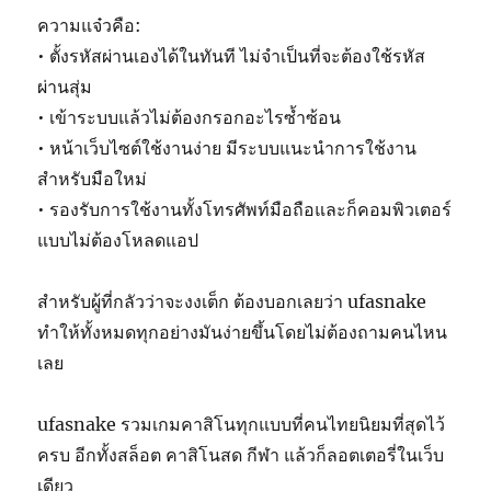
ความแจ๋วคือ:
• ตั้งรหัสผ่านเองได้ในทันที ไม่จำเป็นที่จะต้องใช้รหัส
ผ่านสุ่ม
• เข้าระบบแล้วไม่ต้องกรอกอะไรซ้ำซ้อน
• หน้าเว็บไซต์ใช้งานง่าย มีระบบแนะนำการใช้งาน
สำหรับมือใหม่
• รองรับการใช้งานทั้งโทรศัพท์มือถือและก็คอมพิวเตอร์
แบบไม่ต้องโหลดแอป
สำหรับผู้ที่กลัวว่าจะงงเต็ก ต้องบอกเลยว่า ufasnake
ทำให้ทั้งหมดทุกอย่างมันง่ายขึ้นโดยไม่ต้องถามคนไหน
เลย
ufasnake รวมเกมคาสิโนทุกแบบที่คนไทยนิยมที่สุดไว้
ครบ อีกทั้งสล็อต คาสิโนสด กีฬา แล้วก็ลอตเตอรี่ในเว็บ
เดียว