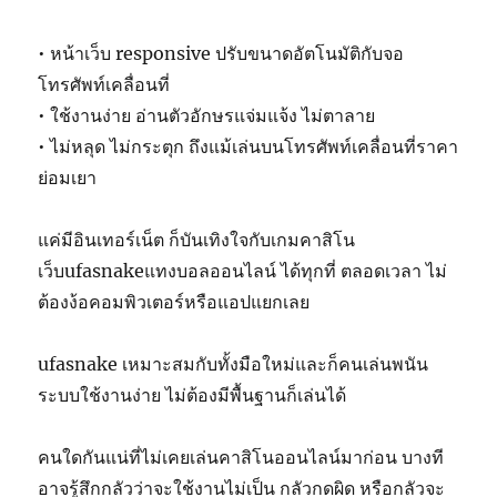
• หน้าเว็บ responsive ปรับขนาดอัตโนมัติกับจอ
โทรศัพท์เคลื่อนที่
• ใช้งานง่าย อ่านตัวอักษรแจ่มแจ้ง ไม่ตาลาย
• ไม่หลุด ไม่กระตุก ถึงแม้เล่นบนโทรศัพท์เคลื่อนที่ราคา
ย่อมเยา
แค่มีอินเทอร์เน็ต ก็บันเทิงใจกับเกมคาสิโน
เว็บufasnakeแทงบอลออนไลน์ ได้ทุกที่ ตลอดเวลา ไม่
ต้องง้อคอมพิวเตอร์หรือแอปแยกเลย
ufasnake เหมาะสมกับทั้งมือใหม่และก็คนเล่นพนัน
ระบบใช้งานง่าย ไม่ต้องมีพื้นฐานก็เล่นได้
คนใดกันแน่ที่ไม่เคยเล่นคาสิโนออนไลน์มาก่อน บางที
อาจรู้สึกกลัวว่าจะใช้งานไม่เป็น กลัวกดผิด หรือกลัวจะ