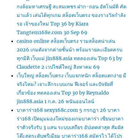
กงล้อมหาเศรษฐี สะสมเพชร ฝาก-ถอน อัตโนมัติ คัด
มาแล้ว เล่นได้ทุกเกม สล็อตเว็บตรง ของรางวัลกำลัง
รอ เจ้าของใหม่ Top 36 by Kiara
Tangtem168e.com 30 Sep 69
casino online สล็อตเว็บตรง รวมสล็อตน่าเล่น
2026 เกมดังจากค่ายชั้นนำ พร้อมรายละเอียดครบ
ทุกมิติ เว็บแม่ jin888.asia ทดลองเล่น Top 63 by
Claudette 2 เวปไซต์ใหญ่ สิงหาคม 69
เว็บใหญ่ สล็อตเว็บตรง เว็บแจกหนัก สล็อตแตกง่าย มี
จริงไหม? เจาะลึกระบบเกม ฟีเจอร์ และปัจจัยที่
เกี่ยวข้อง ทดลองเล่น Top 30 by Reynaldo
jin888.asia 1 ก.ค. 26 พนันออนไลน์
บาคาร่า168 sexy168c.com 5 กรกฎา 26 บาคา
ร่า168 เปิดมุมมองใหม่ของเกมบาคาร่า เซียนบาคา
ร่าตัวจริงรับ 3 แสน ระบบเสถียร อัปเดตล่าสุด สัมผัส
โต๊ะสดระดับพรีเมียม บาคาร่า168 สมัครไว ได้โปร