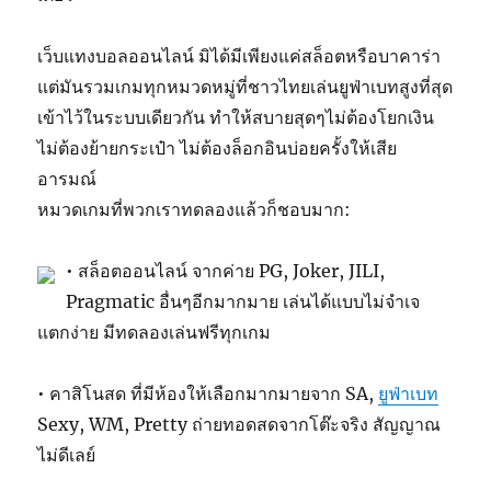
เว็บแทงบอลออนไลน์ มิได้มีเพียงแค่สล็อตหรือบาคาร่า
แต่มันรวมเกมทุกหมวดหมู่ที่ชาวไทยเล่นยูฟ่าเบทสูงที่สุด
เข้าไว้ในระบบเดียวกัน ทำให้สบายสุดๆไม่ต้องโยกเงิน
ไม่ต้องย้ายกระเป๋า ไม่ต้องล็อกอินบ่อยครั้งให้เสีย
อารมณ์
หมวดเกมที่พวกเราทดลองแล้วก็ชอบมาก:
• สล็อตออนไลน์ จากค่าย PG, Joker, JILI,
Pragmatic อื่นๆอีกมากมาย เล่นได้แบบไม่จำเจ
แตกง่าย มีทดลองเล่นฟรีทุกเกม
• คาสิโนสด ที่มีห้องให้เลือกมากมายจาก SA,
ยูฟ่าเบท
Sexy, WM, Pretty ถ่ายทอดสดจากโต๊ะจริง สัญญาณ
ไม่ดีเลย์