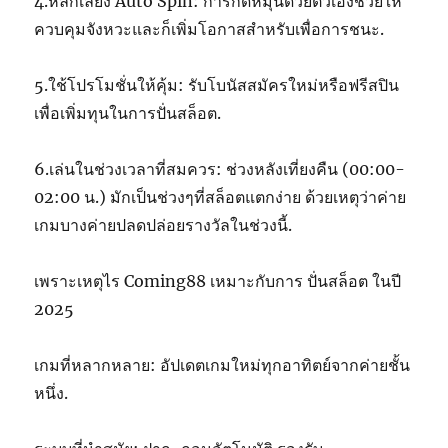
4.หลีกเลี่ยง Auto Spin: การกดหมุนด้วยตัวเองช่วยให้
ควบคุมจังหวะและก็เพิ่มโอกาสสำหรับเพื่อการชนะ.
5.ใช้โปรโมชั่นให้คุ้ม: รับโบนัสสมัครใหม่หรือฟรีสปิน
เพื่อเพิ่มทุนในการปั่นสล็อต.
6.เล่นในช่วงเวลาที่สมควร: ช่วงหลังเที่ยงคืน (00:00-
02:00 น.) มักเป็นช่วงๆที่สล็อตแตกง่าย ด้วยเหตุว่าค่าย
เกมบางค่ายปลดปล่อยรางวัลในช่วงนี้.
เพราะเหตุไร Coming88 เหมาะกับการ ปั่นสล็อต ในปี
2025
เกมที่หลากหลาย: อัปเดตเกมใหม่ทุกอาทิตย์จากค่ายชั้น
หนึ่ง.