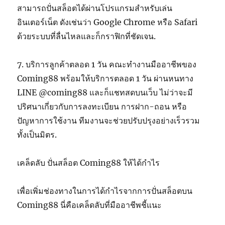
สามารถปั่นสล็อตได้ผ่านโปรแกรมสำหรับเล่น
อินเตอร์เน็ต ดังเช่นว่า Google Chrome หรือ Safari
ด้วยระบบที่ลื่นไหลและก็กราฟิกที่ชัดเจน.
7. บริการลูกค้าตลอด 1 วัน คณะทำงานมืออาชีพของ
Coming88 พร้อมให้บริการตลอด 1 วัน ผ่านหนทาง
LINE @coming88 และก็แชทสดบนเว็บ ไม่ว่าจะมี
ปริศนาเกี่ยวกับการลงทะเบียน การฝาก-ถอน หรือ
ปัญหาการใช้งาน ทีมงานจะช่วยปรับปรุงอย่างเร็วรวม
ทั้งเป็นมิตร.
เคล็ดลับ ปั่นสล็อต Coming88 ให้ได้กำไร
เพื่อเพิ่มช่องทางในการได้กำไรจากการปั่นสล็อตบน
Coming88 นี่คือเคล็ดลับที่มืออาชีพชี้แนะ