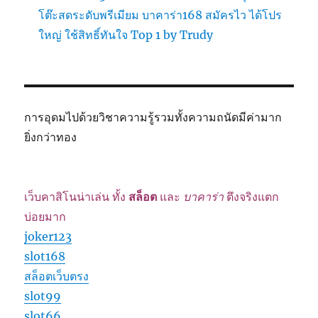
โต๊ะสดระดับพรีเมียม บาคาร่า168 สมัครไว ได้โปร
ใหญ่ ใช้สิทธิ์ทันใจ Top 1 by Trudy
การอุดมไปด้วยวิชาความรู้รวมทั้งความถนัดมีค่ามาก
ยิ่งกว่าทอง
เว็บคาสิโนน่าเล่น ทั้ง
สล็อต
และ
บาคาร่า
ตึงจริงแตก
บ่อยมาก
joker123
slot168
สล็อตเว็บตรง
slot99
slot66