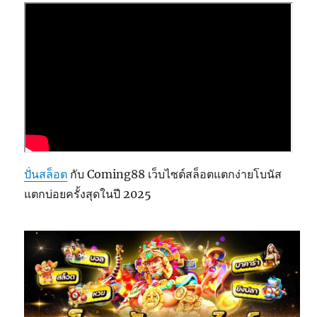
ปั่นสล็อต
กับ Coming88 เว็บไซต์สล็อตแตกง่ายโบนัส
แตกบ่อยครั้งสุดในปี 2025