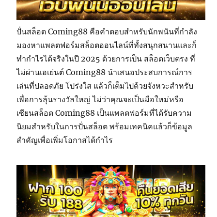
ปั่นสล็อต Coming88 คือคำตอบสำหรับนักพนันที่กำลัง
มองหาแพลตฟอร์มสล็อตออนไลน์ที่ทั้งสนุกสนานและก็
ทำกำไรได้จริงในปี 2025 ด้วยการเป็น สล็อตเว็บตรง ที่
ไม่ผ่านเอเย่นต์ Coming88 นำเสนอประสบการณ์การ
เล่นที่ปลอดภัย โปร่งใส แล้วก็เต็มไปด้วยจังหวะสำหรับ
เพื่อการลุ้นรางวัลใหญ่ ไม่ว่าคุณจะเป็นมือใหม่หรือ
เซียนสล็อต Coming88 เป็นแพลตฟอร์มที่ได้รับความ
นิยมสำหรับในการปั่นสล็อต พร้อมเทคนิคแล้วก็ข้อมูล
สำคัญเพื่อเพิ่มโอกาสได้กำไร