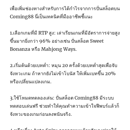
เพื่อเพิ่มช่องทางสำหรับการได้กำไรจากการปั่นสล็อตบน
Coming88 นี่เป็นเทคนิคที่มืออาชีพชี้แนะ
1.เลือกเกมที่มี RTP สูง: เล่าเรียนเกมที่มีอัตราการจ่ายสูง
ขึ้นมากยิ่งกว่า 96% อย่างเช่น ปั่นสล็อต Sweet
Bonanza หรือ Mahjong Ways.
2.เริ่มต้นด้วยเบทต่ำ: หมุน 20 ครั้งด้วยเบทต่ำสุดเพื่อจับ
จังหวะเกม ถ้าหากยังไม่เข้าโบนัส ให้เพิ่มเบทขึ้น 20%
หรือเปลี่ยนแปลงเกม.
3.ใช้โหมดทดลองเล่น: ปั่นสล็อต Coming88 มีระบบ
ทดสอบเล่นฟรี ช่วยทำให้คุณทำความเข้าใจฟีพบร์แล้วก็
จังหวะของเกมก่อนลงพนันจริง.