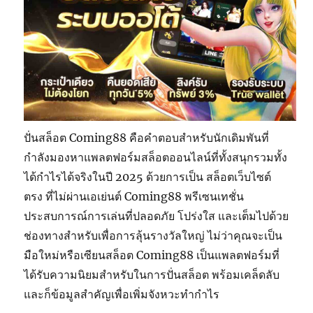
ปั่นสล็อต Coming88 คือคำตอบสำหรับนักเดิมพันที่
กำลังมองหาแพลตฟอร์มสล็อตออนไลน์ที่ทั้งสนุกรวมทั้ง
ได้กำไรได้จริงในปี 2025 ด้วยการเป็น สล็อตเว็บไซต์
ตรง ที่ไม่ผ่านเอเย่นต์ Coming88 พรีเซนเทชั่น
ประสบการณ์การเล่นที่ปลอดภัย โปร่งใส และเต็มไปด้วย
ช่องทางสำหรับเพื่อการลุ้นรางวัลใหญ่ ไม่ว่าคุณจะเป็น
มือใหม่หรือเซียนสล็อต Coming88 เป็นแพลตฟอร์มที่
ได้รับความนิยมสำหรับในการปั่นสล็อต พร้อมเคล็ดลับ
และก็ข้อมูลสำคัญเพื่อเพิ่มจังหวะทำกำไร