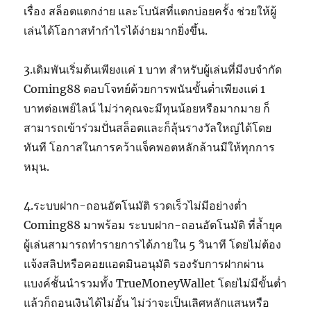
เรื่อง สล็อตแตกง่าย และโบนัสที่แตกบ่อยครั้ง ช่วยให้ผู้
เล่นได้โอกาสทำกำไรได้ง่ายมากยิ่งขึ้น.
3.เดิมพันเริ่มต้นเพียงแค่ 1 บาท สำหรับผู้เล่นที่มีงบจำกัด
Coming88 ตอบโจทย์ด้วยการพนันขั้นต่ำเพียงแต่ 1
บาทต่อเพย์ไลน์ ไม่ว่าคุณจะมีทุนน้อยหรือมากมาย ก็
สามารถเข้าร่วมปั่นสล็อตและก็ลุ้นรางวัลใหญ่ได้โดย
ทันที โอกาสในการคว้าแจ็คพอตหลักล้านมีให้ทุกการ
หมุน.
4.ระบบฝาก-ถอนอัตโนมัติ รวดเร็วไม่มีอย่างต่ำ
Coming88 มาพร้อม ระบบฝาก-ถอนอัตโนมัติ ที่ล้ำยุค
ผู้เล่นสามารถทำรายการได้ภายใน 5 วินาที โดยไม่ต้อง
แจ้งสลิปหรือคอยแอดมินอนุมัติ รองรับการฝากผ่าน
แบงค์ชั้นนำรวมทั้ง TrueMoneyWallet โดยไม่มีขั้นต่ำ
แล้วก็ถอนเงินได้ไม่อั้น ไม่ว่าจะเป็นเลิศหลักแสนหรือ