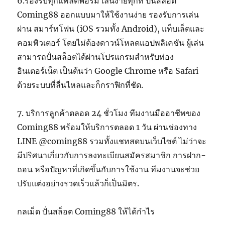
6.รองรับทุกแพลตฟอร์ม เล่นง่ายทุกที่ ปั่นสล็อต
Coming88 ออกแบบมาให้ใช้งานง่าย รองรับการเล่น
ผ่าน สมาร์ทโฟน (iOS รวมทั้ง Android), แท็บเล็ตและ
คอมพิวเตอร์ โดยไม่ต้องดาวน์โหลดแอปพลิเคชัน ผู้เล่น
สามารถปั่นสล็อตได้ผ่านโปรแกรมสำหรับท่อง
อินเตอร์เน็ต เป็นต้นว่า Google Chrome หรือ Safari
ด้วยระบบที่ลื่นไหลและก็กราฟิกที่ชัด.
7. บริการลูกค้าตลอด 24 ชั่วโมง ทีมงานมืออาชีพของ
Coming88 พร้อมให้บริการตลอด 1 วัน ผ่านช่องทาง
LINE @coming88 รวมทั้งแชทสดบนเว็บไซต์ ไม่ว่าจะ
มีปริศนาเกี่ยวกับการลงทะเบียนสมัครสมาชิก การฝาก-
ถอน หรือปัญหาที่เกิดขึ้นกับการใช้งาน ทีมงานจะช่วย
ปรับแต่งอย่างรวดเร็วแล้วก็เป็นมิตร.
กลเม็ด ปั่นสล็อต Coming88 ให้ได้กำไร