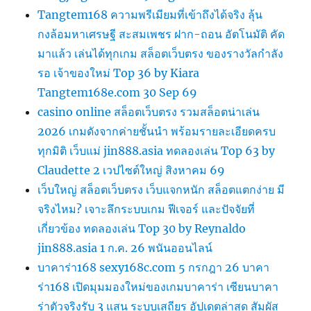
Tangtem168 ความพรีเมียมที่เข้าถึงได้จริง ลุ้น
กงล้อมหาเศรษฐี สะสมเพชร ฝาก-ถอน อัตโนมัติ คัด
มาแล้ว เล่นได้ทุกเกม สล็อตเว็บตรง ของรางวัลกำลัง
รอ เจ้าของใหม่ Top 36 by Kiara
Tangtem168e.com 30 Sep 69
casino online สล็อตเว็บตรง รวมสล็อตน่าเล่น
2026 เกมดังจากค่ายชั้นนำ พร้อมรายละเอียดครบ
ทุกมิติ เว็บแม่ jin888.asia ทดลองเล่น Top 63 by
Claudette 2 เวปไซต์ใหญ่ สิงหาคม 69
เว็บใหญ่ สล็อตเว็บตรง เว็บแจกหนัก สล็อตแตกง่าย มี
จริงไหม? เจาะลึกระบบเกม ฟีเจอร์ และปัจจัยที่
เกี่ยวข้อง ทดลองเล่น Top 30 by Reynaldo
jin888.asia 1 ก.ค. 26 พนันออนไลน์
บาคาร่า168 sexy168c.com 5 กรกฎา 26 บาคา
ร่า168 เปิดมุมมองใหม่ของเกมบาคาร่า เซียนบาคา
ร่าตัวจริงรับ 3 แสน ระบบเสถียร อัปเดตล่าสุด สัมผัส