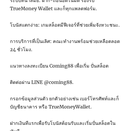
ระบบที่นำสมัย: ฝาก-ถอนอัตโนมัติ รองรับ
TrueMoney Wallet และก็ทุกแพลตฟอร์ม.
โบนัสแตกง่าย: เกมสล็อตมีฟีเจอร์ที่ช่วยเพิ่มจังหวะชนะ.
การบริการที่เป็นเลิศ: คณะทำงานพร้อมช่วยเหลือตลอด
24 ชั่วโมง.
แนวทางลงทะเบียน Coming88 เพื่อเริ่ม ปั่นสล็อต
ติดต่อผ่าน LINE @coming88.
กรอกข้อมูลส่วนตัว ยกตัวอย่างเช่น เบอร์โทรศัพท์และก็
บัญชีธนาคาร หรือ TrueMoneyWallet.
ฝากเงินทีแรกเพื่อรับโบนัสต้อนรับและเริ่มปั่นสล็อตใน