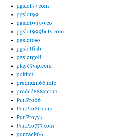
pgslot77.com
pgslot99
pgslot9999.co
pgslot999bets.com
pgslotceo
pgslotfish
pgslotgolf
play97vip.com
pokbet
premium66.info
proded888x.com
PunPro66
PunPro66.com
PunPro777
PunPro777.com
puntaek66