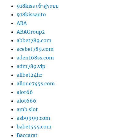
918kiss เข้าสู่ระบบ
918kissauto
ABA
ABAGroup2
abbet789.com
acebet789.com
aden168ss.com
adm789.vip
allbet24hr
allone745s.com
alot66
alot666
amb slot
asb9999.com
babet555.com
Baccarat