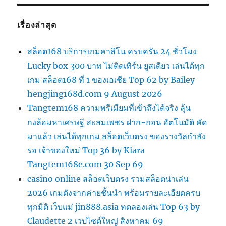
เรื่องล่าสุด
สล็อต168 บริการเกมคาสิโน ครบครัน 24 ชั่วโมง
Lucky box 300 บาท ไม่ติดเทิร์น ยูสเดียว เล่นได้ทุก
เกม สล็อต168 ที่ 1 ของเอเชีย Top 62 by Bailey
hengjing168d.com 9 August 2026
Tangtem168 ความพรีเมียมที่เข้าถึงได้จริง ลุ้น
กงล้อมหาเศรษฐี สะสมเพชร ฝาก-ถอน อัตโนมัติ คัด
มาแล้ว เล่นได้ทุกเกม สล็อตเว็บตรง ของรางวัลกำลัง
รอ เจ้าของใหม่ Top 36 by Kiara
Tangtem168e.com 30 Sep 69
casino online สล็อตเว็บตรง รวมสล็อตน่าเล่น
2026 เกมดังจากค่ายชั้นนำ พร้อมรายละเอียดครบ
ทุกมิติ เว็บแม่ jin888.asia ทดลองเล่น Top 63 by
Claudette 2 เวปไซต์ใหญ่ สิงหาคม 69