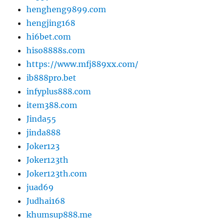
hengheng9899.com
hengjing168
hi6bet.com
hiso8888s.com
https://www.mfj889xx.com/
ib888pro.bet
infyplus888.com
item388.com
Jinda55
jinda888
Joker123
Joker123th
Joker123th.com
juad69
Judhai168
khumsup888.me