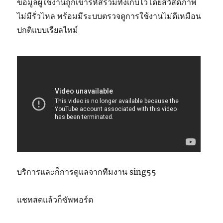
ข้อมูลผู้ใช้งานถูกเข้ารหัสรวมทั้งเก็บไว้โดยสวัสดิภาพ
ไม่มีรั่วไหล พร้อมมีระบบตรวจดูการใช้งานไม่ดีเหมือน
ปกติแบบเรียลไทม์
บริการและก็การดูแลจากทีมงาน sing55
แชทสดแล้วก็ซัพพอร์ต