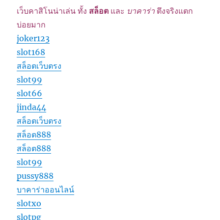
เว็บคาสิโนน่าเล่น ทั้ง
สล็อต
และ
บาคาร่า
ตึงจริงแตก
บ่อยมาก
joker123
slot168
สล็อตเว็บตรง
slot99
slot66
jinda44
สล็อตเว็บตรง
สล็อต888
สล็อต888
slot99
pussy888
บาคาร่าออนไลน์
slotxo
slotpg