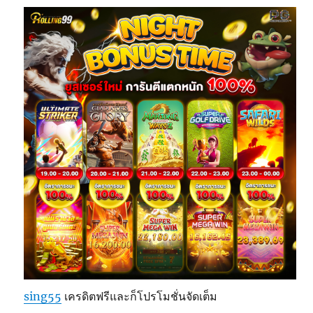
sing55
เครดิตฟรีและก็โปรโมชั่นจัดเต็ม