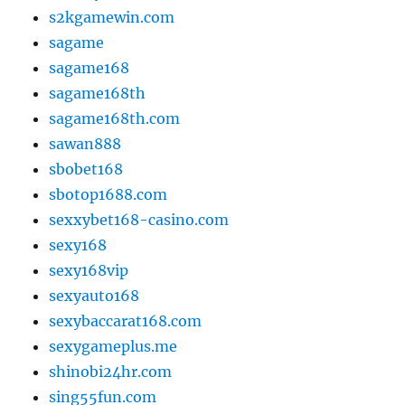
s2kgamewin.com
sagame
sagame168
sagame168th
sagame168th.com
sawan888
sbobet168
sbotop1688.com
sexxybet168-casino.com
sexy168
sexy168vip
sexyauto168
sexybaccarat168.com
sexygameplus.me
shinobi24hr.com
sing55fun.com