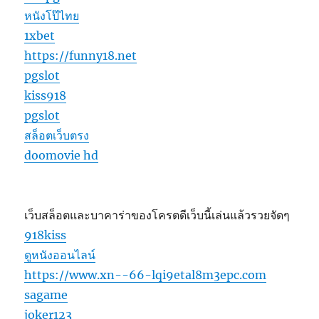
หนังโป๊ไทย
1xbet
https://funny18.net
pgslot
kiss918
pgslot
สล็อตเว็บตรง
doomovie hd
เว็บสล็อตและบาคาร่าของโครตดีเว็บนี้เล่นแล้วรวยจัดๆ
918kiss
ดูหนังออนไลน์
https://www.xn--66-lqi9etal8m3epc.com
sagame
joker123