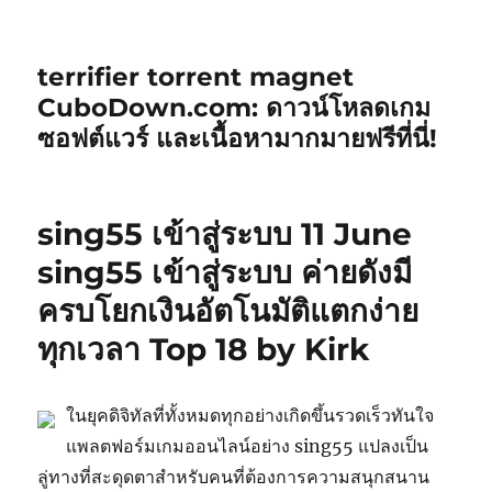
terrifier torrent magnet
CuboDown.com: ดาวน์โหลดเกม
ซอฟต์แวร์ และเนื้อหามากมายฟรีที่นี่!
sing55 เข้าสู่ระบบ 11 June
sing55 เข้าสู่ระบบ ค่ายดังมี
ครบโยกเงินอัตโนมัติแตกง่าย
ทุกเวลา Top 18 by Kirk
ในยุคดิจิทัลที่ทั้งหมดทุกอย่างเกิดขึ้นรวดเร็วทันใจ
แพลตฟอร์มเกมออนไลน์อย่าง sing55 แปลงเป็น
ลู่ทางที่สะดุดตาสำหรับคนที่ต้องการความสนุกสนาน