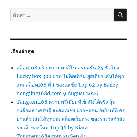
ค้นห
ค้นหา:
เรื่องล่าสุด
สล็อต168 บริการเกมคาสิโน ครบครัน 24 ชั่วโมง
Lucky box 300 บาท ไม่ติดเทิร์น ยูสเดียว เล่นได้ทุก
เกม สล็อต168 ที่ 1 ของเอเชีย Top 62 by Bailey
hengjing168d.com 9 August 2026
Tangtem168 ความพรีเมียมที่เข้าถึงได้จริง ลุ้น
กงล้อมหาเศรษฐี สะสมเพชร ฝาก-ถอน อัตโนมัติ คัด
มาแล้ว เล่นได้ทุกเกม สล็อตเว็บตรง ของรางวัลกำลัง
รอ เจ้าของใหม่ Top 36 by Kiara
Tangtem168e.com 30 Sep 69