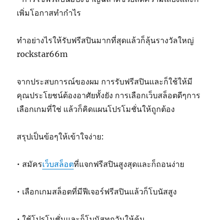
เพิ่มโอกาสทำกำไร
ทำอย่างไรให้รับฟรีสปินมากที่สุดแล้วก็ลุ้นรางวัลใหญ่
rockstar66m
จากประสบการณ์ของผม การรับฟรีสปินและก็ใช้ให้มี
คุณประโยชน์ต้องอาศัยทั้งยัง การเลือกเว็บสล็อตดีๆการ
เลือกเกมที่ใช่ แล้วก็คิดแผนโปรโมชั่นให้ถูกต้อง
สรุปเป็นข้อๆให้เข้าใจง่าย:
• สมัคร
เว็บสล็อต
ที่แจกฟรีสปินสูงสุดและก็ถอนง่าย
• เลือกเกมสล็อตที่มีฟีเจอร์ฟรีสปินแล้วก็โบนัสสูง
• ใช้โปรโมชั่นและก็โบนัสทุกวันให้คุ้ม