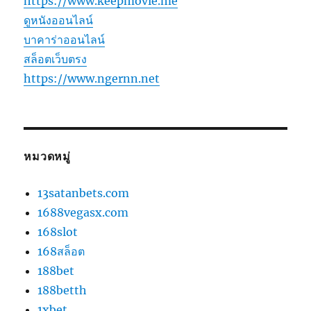
https://www.keepmovie.me
ดูหนังออนไลน์
บาคาร่าออนไลน์
สล็อตเว็บตรง
https://www.ngernn.net
หมวดหมู่
13satanbets.com
1688vegasx.com
168slot
168สล็อต
188bet
188betth
1xbet