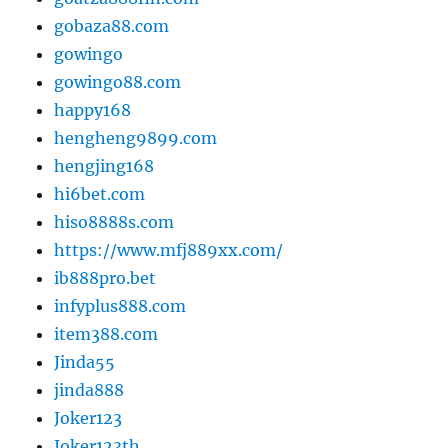
gobaza88.com
gowingo
gowingo88.com
happy168
hengheng9899.com
hengjing168
hi6bet.com
hiso8888s.com
https://www.mfj889xx.com/
ib888pro.bet
infyplus888.com
item388.com
Jinda55
jinda888
Joker123
Joker123th