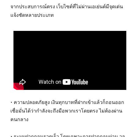
จากประสบการณ์ตรง เว็บไซต์ที่ไม่ผ่านเอเย่นต์มีจุดเด่น
แจ้งชัดหลายประเภท
• ความปลอดภัยสูง เงินทุกบาทที่ฝากเข้าแล้วก็ถอนออก
เชื่อมั่นได้ว่ากำลังจะถึงมือพวกเราโดยตรง ไม่ต้องผ่าน
คนกลาง
• ระบบฝากถอนรวดเร็ว โดยเฉพาะการฝากถอนผ่าน วอ