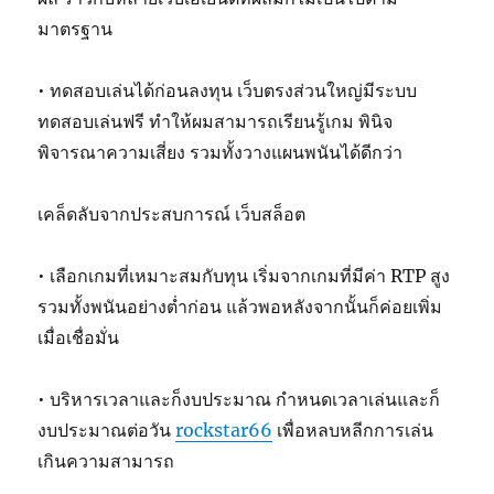
มาตรฐาน
• ทดสอบเล่นได้ก่อนลงทุน เว็บตรงส่วนใหญ่มีระบบ
ทดสอบเล่นฟรี ทำให้ผมสามารถเรียนรู้เกม พินิจ
พิจารณาความเสี่ยง รวมทั้งวางแผนพนันได้ดีกว่า
เคล็ดลับจากประสบการณ์ เว็บสล็อต
• เลือกเกมที่เหมาะสมกับทุน เริ่มจากเกมที่มีค่า RTP สูง
รวมทั้งพนันอย่างต่ำก่อน แล้วพอหลังจากนั้นก็ค่อยเพิ่ม
เมื่อเชื่อมั่น
• บริหารเวลาและก็งบประมาณ กำหนดเวลาเล่นและก็
งบประมาณต่อวัน
rockstar66
เพื่อหลบหลีกการเล่น
เกินความสามารถ