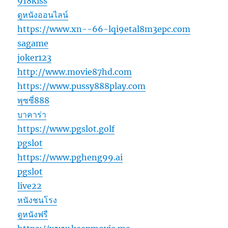
918kiss
ดูหนังออนไลน์
https://www.xn--66-lqi9etal8m3epc.com
sagame
joker123
http://www.movie87hd.com
https://www.pussy888play.com
พุซซี่888
บาคาร่า
https://www.pgslot.golf
pgslot
https://www.pgheng99.ai
pgslot
live22
หนังชนโรง
ดูหนังฟรี