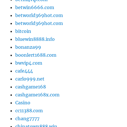
betwin6666.com
betworld369hot.com
betworld369hot.com
bitcoin
bluewin8888.info
bonanza99
boonlert1688.com
bwvip4.com
cafe444
carlo999.net
cashgame168
cashgame168x.com
Casino
cc11388.com
chang7777
chinatown888.win