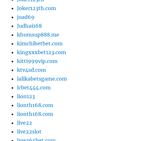
Joker123th.com
juad69
Judhai168
khumsup888.me
kimchibetbet.com
kingxxxbet123.com
kitti999vip.com
ktv4sd.com
lalikabetsgame.com
lcbet444.com
lion123
lionth168.com
lionth168.com
live22
live22slot
lnw365bet.com