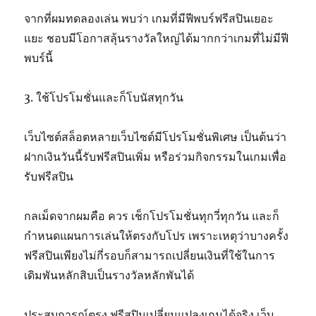
จากที่ผมทดลองเล่น พบว่า เกมที่มีฟีพบร์ฟรีสปินเยอะ
แยะ ชอบมีโอกาสลุ้นรางวัลใหญ่ได้มากกว่าเกมที่ไม่มีฟี
พบร์นี้
3. ใช้โปรโมชั่นและก็โบนัสทุกวัน
เว็บไซต์สล็อตหลายเว็บไซต์มีโปรโมชั่นพิเศษ เป็นต้นว่า
ฝากเงินวันนี้รับฟรีสปินเพิ่ม หรือร่วมกิจกรรมในเกมเพื่อ
รับฟรีสปิน
กลเม็ดจากผมคือ ควร เช็กโปรโมชั่นทุกวี่ทุกวัน และก็
กำหนดแผนการเล่นให้ตรงกับโปร เพราะเหตุว่าบางครั้ง
ฟรีสปินเพียงไม่กี่รอบก็สามารถเปลี่ยนเงินที่ใช้ในการ
เดิมพันหลักสิบเป็นรางวัลหลักพันได้
ประสบการณ์ตรง ฟรีสปินเปลี่ยนแปลงเกมได้จริง เว็บ