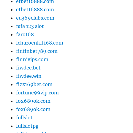
etbet16888.com
etbet16888.com
eu369clubs.com
fafa 123 slot
faro168
fcharoenkit168.com
finfinbet789.com
finnivips.com
fiwdee.bet
fiwdee.win
fizz169bet.com
fortune99vip.com
fox689ok.com
fox689ok.com
fullslot
fullslotpg