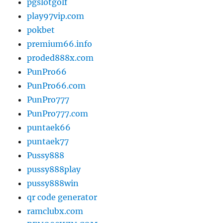
pgslotgolf
play97vip.com
pokbet
premium66.info
proded888x.com
PunPro66
PunPro66.com
PunPro777
PunPro777.com
puntaek66
puntaek77
Pussy888
pussy888play
pussy888win
qr code generator
ramclubx.com