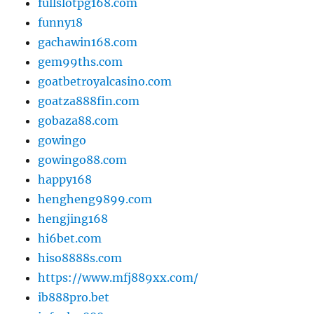
fullslotpg168.com
funny18
gachawin168.com
gem99ths.com
goatbetroyalcasino.com
goatza888fin.com
gobaza88.com
gowingo
gowingo88.com
happy168
hengheng9899.com
hengjing168
hi6bet.com
hiso8888s.com
https://www.mfj889xx.com/
ib888pro.bet