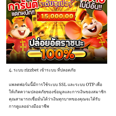
4. ระบบ rizzbet เข้าระบบ ที่ปลอดภัย
แพลตฟอร์มนี้มีการใช้ระบบ SSL และระบบ OTP เพื่อ
ให้เกิดความปลอดภัยของข้อมูลและการเงินของสมาชิก
คุณสามารถเชื่อมั่นได้ว่าเงินทุกบาทของคุณจะได้รับ
การดูแลอย่างมืออาชีพ