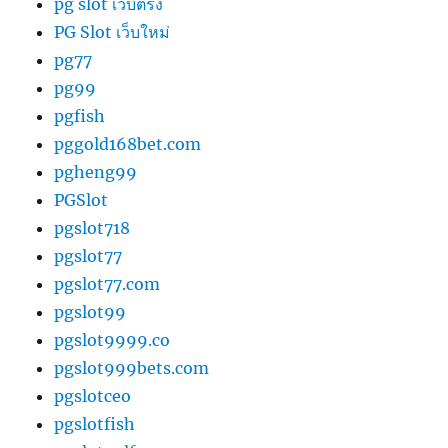
pg slot เว็บตรง
PG Slot เว็บใหม่
pg77
pg99
pgfish
pggold168bet.com
pgheng99
PGSlot
pgslot718
pgslot77
pgslot77.com
pgslot99
pgslot9999.co
pgslot999bets.com
pgslotceo
pgslotfish