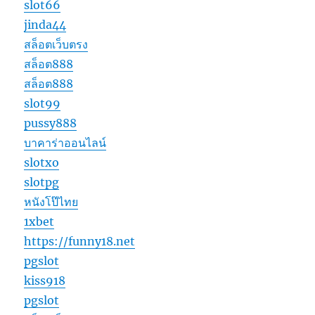
slot66
jinda44
สล็อตเว็บตรง
สล็อต888
สล็อต888
slot99
pussy888
บาคาร่าออนไลน์
slotxo
slotpg
หนังโป๊ไทย
1xbet
https://funny18.net
pgslot
kiss918
pgslot