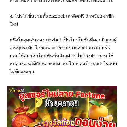
หนึ่ง เพื่อความรื่นเริงใจและก็ช่องทางชนะที่ชอบธรรม
3. โปรโมชั่นรวมทั้ง rizzbet เครดิตฟรี สำหรับสมาชิก
ใหม่
หนึ่งในจุดเด่นของ rizzbet เป็นโปรโมชั่นที่ตอบปัญหาผู้
เล่นทุกระดับ โดยเฉพาะอย่างยิ่ง rizzbet เครดิตฟรี ที่
มอบให้สมาชิกใหม่ทันทีหลังสมัคร ไม่ต้องฝากก่อน ใช้
ทดลองเล่นได้กับหลายเกม เพิ่มโอกาสสร้างผลกำไรแบบ
ไม่ต้องลงทุน