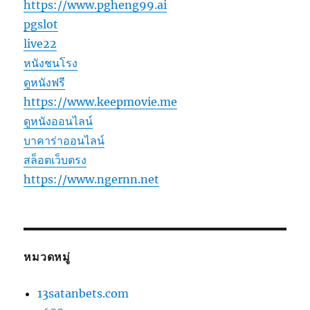
https://www.pgheng99.ai
pgslot
live22
หนังชนโรง
ดูหนังฟรี
https://www.keepmovie.me
ดูหนังออนไลน์
บาคาร่าออนไลน์
สล็อตเว็บตรง
https://www.ngernn.net
หมวดหมู่
13satanbets.com