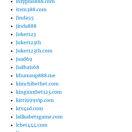
infyplus888.com
item388.com
Jinda55
jinda888
Joker123
Joker123th
Joker123th.com
juad69
Judhai168
khumsup888.me
kimchibetbet.com
kingxxxbet123.com
kitti999vip.com
ktv4sd.com
lalikabetsgame.com
lcbet444.com