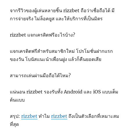
จากรีวิวของผู้เล่นหลายชิ้น rizzbet ถือว่าเชื่อถือได้ มี
การจ่ายจริง ไม่ล็อคยูส และให้บริการที่เป็นมิตร
rizzbet แจกเครดิตฟรีอะไรบ้าง?
แจกเครดิตฟรีสำหรับสมาชิกใหม่ โปรโมชั่นฝากแรก
ของวัน โบนัสแนะนำเพื่อนฝูง แล้วก็คืนยอดเสีย
สามารถเล่นผ่านมือถือได้ไหม?
แน่นอน rizzbet รองรับทั้ง Android และ iOS แบบเต็ม
ต้นแบบ
สรุป:
rizzbet
ทำไม
rizzbet
ถึงเป็นตัวเลือกที่เหมาะสม
ที่สุด