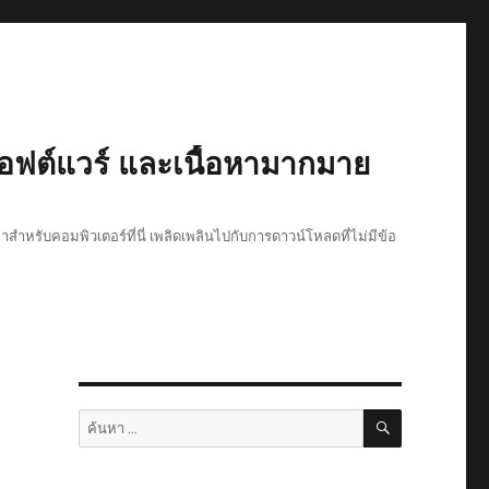
ต์แวร์ และเนื้อหามากมาย
หรับคอมพิวเตอร์ที่นี่ เพลิดเพลินไปกับการดาวน์โหลดที่ไม่มีข้อ
ค้นหา
ค้นหา: