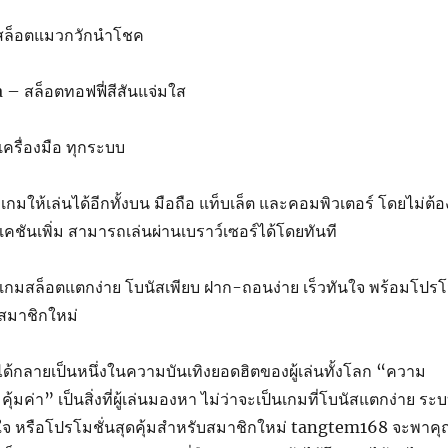
สล็อตแมวกวักนำโชค
– สล็อตทอฟฟี่สีสันแจ่มใส
้เครื่องมือ ทุกระบบ
มให้เล่นได้อีกทั้งบน มือถือ แท็บเล็ต และคอมพิวเตอร์ โดยไม่ต้อ
ชันเพิ่ม สามารถเล่นผ่านเบราว์เซอร์ได้โดยทันที
มสล็อตแตกง่าย โบนัสเพียบ ฝาก-ถอนง่าย เร็วทันใจ พร้อมโปร
บสมาชิกใหม่
้กลายเป็นหนึ่งในความบันเทิงยอดฮิตของผู้เล่นทั้งโลก “ความ
ุ้มค่า” เป็นสิ่งที่ผู้เล่นมองหา ไม่ว่าจะเป็นเกมที่โบนัสแตกง่าย ระ
นใจ หรือโปรโมชั่นสุดคุ้มสำหรับสมาชิกใหม่ tangtem168 จะพาค