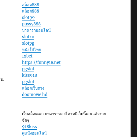
สล็อต888
สล็อต888
slot99
pussy888
บาคาร่าออนไลน์
slotxo
slotpg
หนังโป๊ไทย
1xbet
https://funny18.net
pgslot
kiss918
่น
pgslot
สล็อตเว็บตรง
doomovie hd
เว็บสล็อตและบาคาร่าของโครตดีเว็บนี้เล่นแล้วรวย
จัดๆ
918kiss
ดูหนังออนไลน์