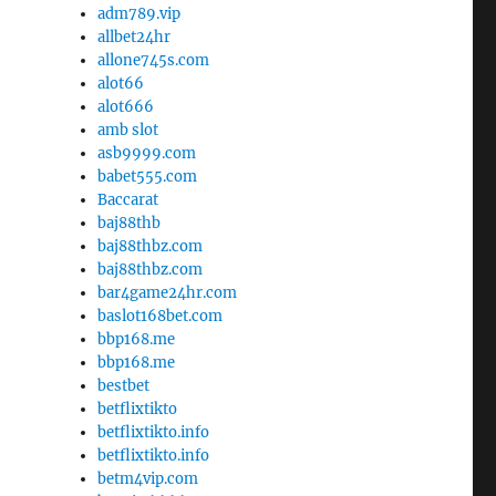
adm789.vip
allbet24hr
allone745s.com
alot66
alot666
amb slot
asb9999.com
babet555.com
Baccarat
baj88thb
baj88thbz.com
baj88thbz.com
bar4game24hr.com
baslot168bet.com
bbp168.me
bbp168.me
bestbet
betflixtikto
betflixtikto.info
betflixtikto.info
betm4vip.com