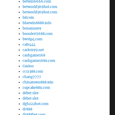
betwin6666.com
betworld369hot.com
betworld369hot.com
bitcoin
bluewin8888.info
bonanza99
boonlert1688.com
bwvip4.com
cafe444
carlo999.net
cashgame168
cashgame168x.com
Casino
cc11388.com
chang7777
chinatown888.win
cupcake88x.com
debet slot
debet slot
dgb222hot.com
dr888
dr888bet.com