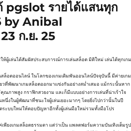
ได้ pgslot รายได้แสนทุก
6 by Anibal
3 ก.ย. 25
้ผู้เล่นได้สัมผัสประสบการณ์การเล่นสล็อต มิติใหม่ เล่นได้ทุกเกม
่นสล็อตออนไลน์ ในโลกของเกมเดิมพันออนไลน์ปัจจุบันนี้ มีค่ายเกม
ียวที่พัฒนาเกมสล็อตออกมาแข่งกันอย่างสม่ำเสมอ แม้กระนั้นหาก
่มีคุณภาพสูง กราฟิกสวยงาม และก็มีแบบอย่างการเล่นที่น่าเร้าใจ
นหนึ่งในผู้พัฒนาที่ชนะใจผู้เล่นเยอะมากๆ โดยยิ่งไปกว่านั้นในปี
ตระบบใหม่ให้ตอบปัญหาอีกทั้งผู้เล่นมือใหม่รวมทั้งมือโปร
แค่เพียงเกมสล็อตธรรมดา แต่ว่าเป็น แพลตฟอร์มความบันเทิงเต็มรูป