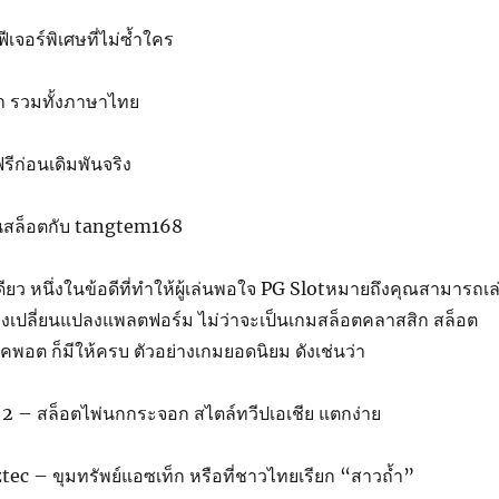
เจอร์พิเศษที่ไม่ซ้ำใคร
า รวมทั้งภาษาไทย
ีก่อนเดิมพันจริง
่นสล็อตกับ tangtem168
เดียว หนึ่งในข้อดีที่ทำให้ผู้เล่นพอใจ PG Slotหมายถึงคุณสามารถเล
องเปลี่ยนแปลงแพลตฟอร์ม ไม่ว่าจะเป็นเกมสล็อตคลาสสิก สล็อต
็คพอต ก็มีให้ครบ ตัวอย่างเกมยอดนิยม ดังเช่นว่า
 – สล็อตไพ่นกกระจอก สไตล์ทวีปเอเชีย แตกง่าย
tec – ขุมทรัพย์แอซเท็ก หรือที่ชาวไทยเรียก “สาวถ้ำ”