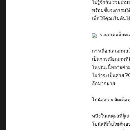
ไปรู้จักกับ รวมเกม
พร้อมชี้แจงกรรมวิ
เพื่อให้คุณเริ่มต้นไ
รวมเกมสล็อตแต
การเลือกเล่นเกมสล
เป็นการเลือกเกมที่
ในขณะนี้หลายค่ายเก
ไม่ว่าจะเป็นค่าย 
อีกมากมาย
โบนัสเยอะ จัดเต็ม
หนึ่งในเหตุผลที่ผู
โบนัสที่เว็บไซต์มอ