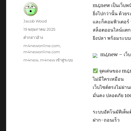
m4new เป็นเว็บพนั
ยิ่งไปกว่านั้น ด้วย
ผู้
Jacob Wood
และก็คอมพิวเตอร์ ร
เขียน
เขียน
19 พฤษภาคม 2025
สล็อตออนไลน์แตกง
เมื่อ
รูป
คำกล่าวอ้าง
ยิงปลา พร้อมระบบฝ
แบบ
หมวด
m4newonline.com
,
เรื่อง
หมู่
m4newonline.com
m4new – เว็บเ
ป้าย
m4new
,
m4new เข้าสู่ระบบ
กำกับ
จุดเด่นของ m4n
ไม่มีใครเหมือน
เว็บไซต์ตรงไม่ผ่านเ
มั่นคง ปลอดภัย 1
ระบบอัตโนมัติเต็ม
ฝาก-ถอนเร็ว