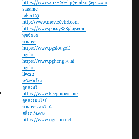
https://www.xn--66-lqi9etal8m3epc.com
sagame
joker123
http://www.movie87hd.com
https://www.pussy888play.com
พุซซี่888
บาคาร่า
https://www.pgslot.golf
pgslot
https://www.pgheng99.ai
pgslot
live22
หนังชนโรง
ดูหนังฟรี
บา
https://www.keepmovie.me
ดูหนังออนไลน์
บาคาร่าออนไลน์
สล็อตเว็บตรง
https://www.ngernn.net