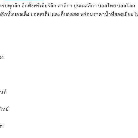
ุกลีก อีกทั้งพรีเมียร์ลีก ลาลีกา บุนเดสลีกา บอลไทย บอลโลก
งอีกทั้งบอลเต็ง บอลสเต็ป และก็บอลสด พร้อมราคาน้ำที่ยอดเยี่ยมใ
รง
่นต์
ไทม์
t: