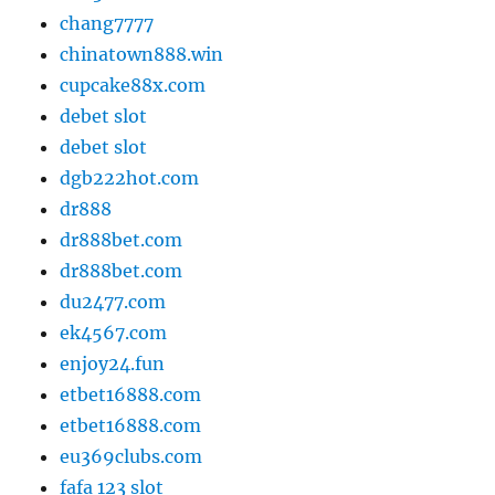
chang7777
chinatown888.win
cupcake88x.com
debet slot
debet slot
dgb222hot.com
dr888
dr888bet.com
dr888bet.com
du2477.com
ek4567.com
enjoy24.fun
etbet16888.com
etbet16888.com
eu369clubs.com
fafa 123 slot