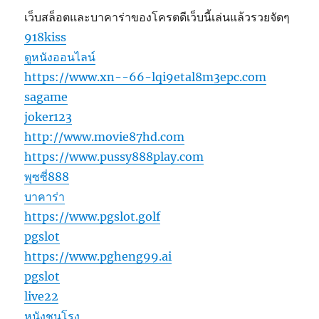
เว็บสล็อตและบาคาร่าของโครตดีเว็บนี้เล่นแล้วรวยจัดๆ
918kiss
ดูหนังออนไลน์
https://www.xn--66-lqi9etal8m3epc.com
sagame
joker123
http://www.movie87hd.com
https://www.pussy888play.com
พุซซี่888
บาคาร่า
https://www.pgslot.golf
pgslot
https://www.pgheng99.ai
pgslot
live22
หนังชนโรง