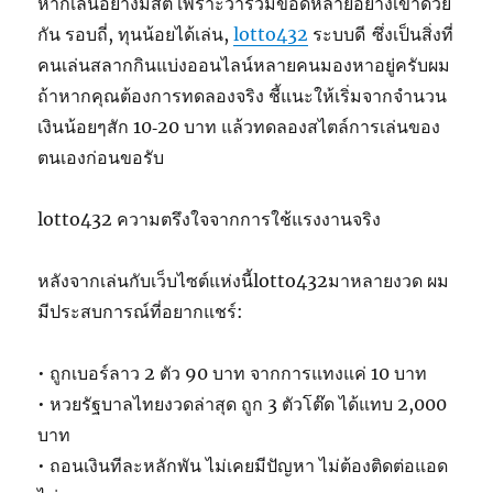
หากเล่นอย่างมีสติ เพราะว่ารวมข้อดีหลายอย่างเข้าด้วย
กัน รอบถี่, ทุนน้อยได้เล่น,
lotto432
ระบบดี ซึ่งเป็นสิ่งที่
คนเล่นสลากกินแบ่งออนไลน์หลายคนมองหาอยู่ครับผม
ถ้าหากคุณต้องการทดลองจริง ชี้แนะให้เริ่มจากจำนวน
เงินน้อยๆสัก 10‑20 บาท แล้วทดลองสไตล์การเล่นของ
ตนเองก่อนขอรับ
lotto432 ความตรึงใจจากการใช้แรงงานจริง
หลังจากเล่นกับเว็บไซต์แห่งนี้lotto432มาหลายงวด ผม
มีประสบการณ์ที่อยากแชร์:
• ถูกเบอร์ลาว 2 ตัว 90 บาท จากการแทงแค่ 10 บาท
• หวยรัฐบาลไทยงวดล่าสุด ถูก 3 ตัวโต๊ด ได้แทบ 2,000
บาท
• ถอนเงินทีละหลักพัน ไม่เคยมีปัญหา ไม่ต้องติดต่อแอด