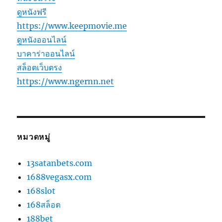
ดูหนังฟรี
https://www.keepmovie.me
ดูหนังออนไลน์
บาคาร่าออนไลน์
สล็อตเว็บตรง
https://www.ngernn.net
หมวดหมู่
13satanbets.com
1688vegasx.com
168slot
168สล็อต
188bet