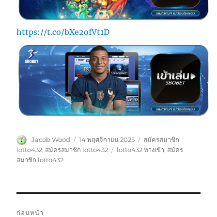
https://t.co/bXe2ofVt1D
ผู้
เขียน
หมวด
Jacob Wood
14 พฤศจิกายน 2025
สมัครสมาชิก
เขียน
เมื่อ
หมู่
ป้าย
lotto432
,
สมัครสมาชิก lotto432
lotto432 ทางเข้า
,
สมัคร
กำกับ
สมาชิก lotto432
แนะแนว
ก่อนหน้า