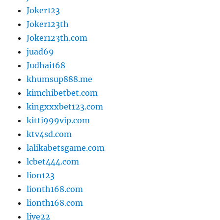
Joker123
Joker123th
Joker123th.com
juad69
Judhai168
khumsup888.me
kimchibetbet.com
kingxxxbet123.com
kitti999vip.com
ktv4sd.com
lalikabetsgame.com
lcbet444.com
lion123
lionth168.com
lionth168.com
live22