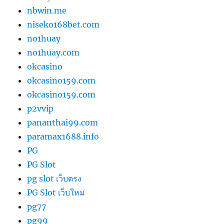
nbwin.me
niseko168bet.com
no1huay
no1huay.com
okcasino
okcasino159.com
okcasino159.com
p2vvip
pananthai99.com
paramax1688.info
PG
PG Slot
pg slot เว็บตรง
PG Slot เว็บใหม่
pg77
pg99