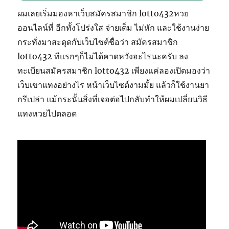
ผมเลยเริ่มมองหาเว็บสมัครสมาชิก lotto432หวย
ออนไลน์ที่ อีกทั้งโปร่งใส จ่ายเต็ม ไม่หัก และใช้งานง่าย
กระทั่งมาสะดุดกับเว็บไซต์ชื่อว่า สมัครสมาชิก
lotto432 ทีแรกๆก็ไม่ได้คาดหวังอะไรนะครับ ลง
ทะเบียนสมัครสมาชิก lotto432 เพียงแค่ลองเปิดมองว่า
เว็บเขาแทงอย่างไร หน้าเว็บไซต์งามมั้ย แล้วก็ใช้งานยา
กรึเปล่า แม้กระนั้นสิ่งที่เจอต่อไปกลับทำให้ผมเปลี่ยนวิธี
แทงหวยไปตลอด