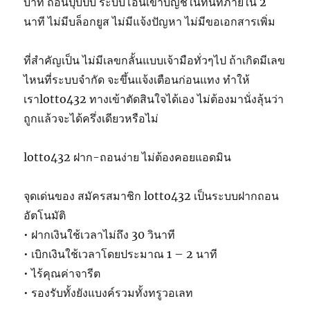
บาท ถอนปุบปับ ระบบโอนเข้าบัญชีในทันทีภายใน 2
นาที ไม่มีบล็อกยูส ไม่มีแจ้งปัญหา ไม่มีขอเอกสารเพิ่ม
ที่สำคัญเป็น ไม่มีเลขกลั้นแบบเจ้ามือทั่วๆไป ถ้าเกิดมีเลข
ไหนที่ระบบจำกัด จะขึ้นแจ้งเตือนก่อนแทง ทำให้
เราlotto432 ทางเข้าตัดสินใจได้เอง ไม่ต้องมานั่งลุ้นว่า
ถูกแล้วจะได้ครึ่งเดียวหรือไม่
lotto432 ฝาก-ถอนง่าย ไม่ต้องคอยแอดมิน
จุดเด่นของ สมัครสมาชิก lotto432 เป็นระบบฝากถอน
อัตโนมัติ
• ฝากเงินใช้เวลาไม่ถึง 30 วินาที
• เบิกเงินใช้เวลาโดยประมาณ 1 – 2 นาที
• ไร้คุณค่าจารีต
• รองรับทั้งยังแบงค์รวมทั้งทรูวอเลท