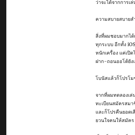
ว่าจะได้จากการเล
ความสบายสบายสำหร
สิ่งที่ผมชอบมากได
ทุกระบบ อีกทั้ง iO
หนักเครื่อง แค่เปิ
ฝาก-ถอนออโต้ยังเร็
โบนัสแล้วก็โปรโมชั
จากที่ผมทดลองเล่นเว
ทะเบียนสมัครสมาช
และก็โปรคืนยอดเสีย 
ยวนใจคนให้สมัคร