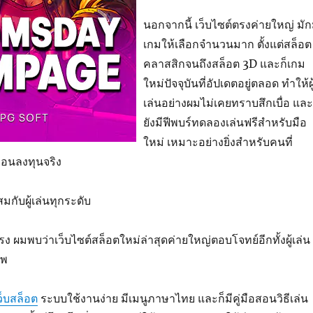
นอกจากนี้ เว็บไซต์ตรงค่ายใหญ่ มัก
เกมให้เลือกจำนวนมาก ตั้งแต่สล็อต
คลาสสิกจนถึงสล็อต 3D และก็เกม
ใหม่ปัจจุบันที่อัปเดตอยู่ตลอด ทำให้ผู
เล่นอย่างผมไม่เคยทราบสึกเบื่อ และ
ยังมีฟีพบร์ทดลองเล่นฟรีสำหรับมือ
ใหม่ เหมาะอย่างยิ่งสำหรับคนที่
อนลงทุนจริง
ับผู้เล่นทุกระดับ
ผมพบว่าเว็บไซต์สล็อตใหม่ล่าสุดค่ายใหญ่ตอบโจทย์อีกทั้งผู้เล่น
ีพ
ว็บสล็อต
ระบบใช้งานง่าย มีเมนูภาษาไทย และก็มีคู่มือสอนวิธีเล่น