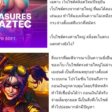
เฉพาะ เว็บไซต์สล็อตใหม่ปัจจุบัน
เว็บไซต์ตรงจากค่ายใหญ่ ที่ผมได้ลอ
เล่นเอง ทำให้มองเห็นความไม่เหมือ
กระจ่างตั้งแต่ทีแรกที่สมัคร
เว็บไซต์ตรงค่ายใหญ่ สล็อตเว็บตรง
แตกต่างยังไง?
สิ่งแรกที่ผมพิจารณาเป็นความยั่งยืน
ของเว็บ เว็บไซต์ตรงค่ายใหญ่ไม่ผ่า
เอเย่นต์ เป็นทั้งหมดทุกอย่างตั้งแต่
ระบบเกม โปรโมชั่น ไปจนถึงการ
ถอนเงินถูกควบคุมโดยบริษัทหลัก
ทำให้เชื่อมั่นได้ว่า ถอนเงินได้จริง
จ่ายเต็มทุกยอด นี่เป็นสิ่งที่เว็บไซต์
ทั่วไปบ่อยมากมักมีปัญหา