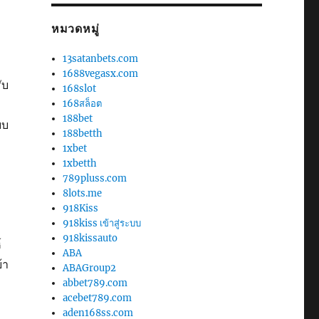
หมวดหมู่
13satanbets.com
1688vegasx.com
ับ
168slot
168สล็อต
188bet
บบ
188betth
1xbet
1xbetth
789pluss.com
8lots.me
918Kiss
918kiss เข้าสู่ระบบ
918kissauto
์
ABA
้า
ABAGroup2
abbet789.com
acebet789.com
aden168ss.com