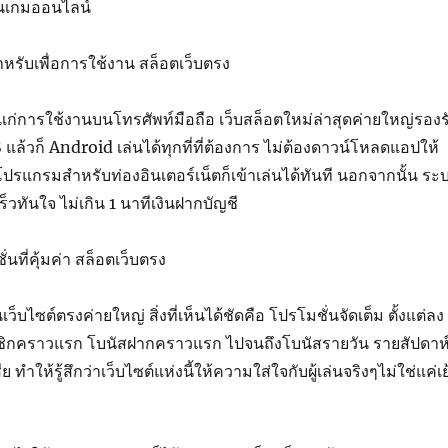
่นเกมออนไลน์
ับเพื่อการใช้งาน สล็อตเว็บตรง
้แก่การใช้งานบนโทรศัพท์มือถือ เว็บสล็อตใหม่ล่าสุดค่ายใหญ่รองร
S แล้วก็ Android เล่นได้ทุกที่ที่ต้องการ ไม่ต้องดาวน์โหลดแอปให้
ดโปรแกรมสำหรับท่องอินเตอร์เน็ตก็เข้าเล่นได้ทันที นอกจากนั้น ระ
วทันใจ ไม่เกิน 1 นาทีเงินฝากบัญชี
่นที่คุ้มค่า สล็อตเว็บตรง
็บไซต์ตรงค่ายใหญ่ สิ่งที่เห็นได้ชัดคือ โปรโมชั่นจัดเต็ม ตั้งแต่ลง
ิกคราวแรก โบนัสฝากคราวแรก ไปจนถึงโบนัสรายวัน รายสัปดาห
ทำให้รู้สึกว่าเว็บไซต์แห่งนี้ให้ความใส่ใจกับผู้เล่นจริงๆไม่ใช่แค่เย