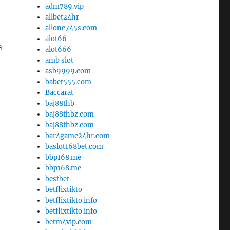
adm789.vip
allbet24hr
allone745s.com
alot66
ล
alot666
amb slot
asb9999.com
babet555.com
Baccarat
baj88thb
baj88thbz.com
baj88thbz.com
bar4game24hr.com
baslot168bet.com
bbp168.me
bbp168.me
bestbet
betflixtikto
betflixtikto.info
betflixtikto.info
betm4vip.com