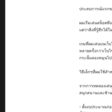
ประสบการณ์แรกขอ
ผมเริ่มเล่นสล็อตที
แต่ว่าสิ่งที่รู้สึก
เกมที่ผมเล่นบนเว็บ
หลายครั้งกว่าเว็บ
กระนั้นลองหมุนไปสั
วิธีเล็กๆที่ผมใช้ส
จากการทดลองเล่นห
สนุกสนานและช้าน
• ตั้งงบประมาณก่อ