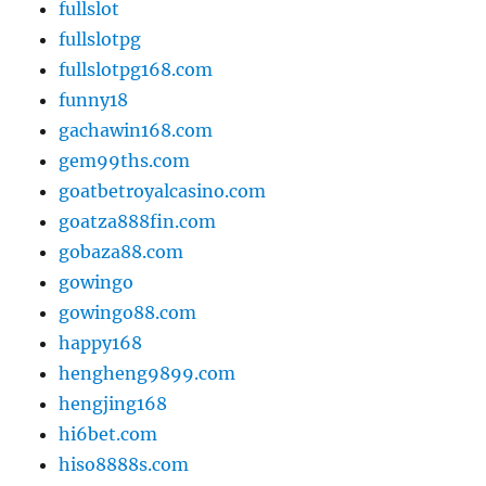
fullslot
fullslotpg
fullslotpg168.com
funny18
gachawin168.com
gem99ths.com
goatbetroyalcasino.com
goatza888fin.com
gobaza88.com
gowingo
gowingo88.com
happy168
hengheng9899.com
hengjing168
hi6bet.com
hiso8888s.com