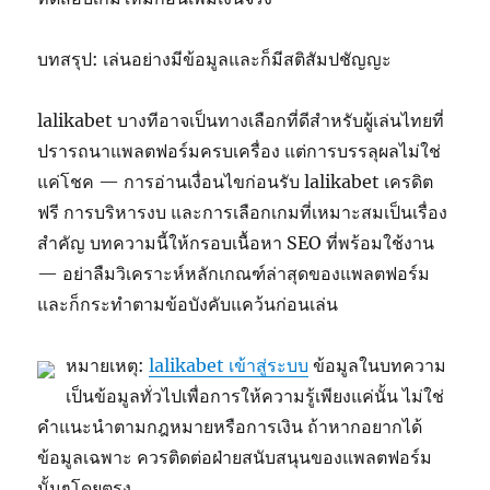
บทสรุป: เล่นอย่างมีข้อมูลและก็มีสติสัมปชัญญะ
lalikabet บางทีอาจเป็นทางเลือกที่ดีสำหรับผู้เล่นไทยที่
ปรารถนาแพลตฟอร์มครบเครื่อง แต่การบรรลุผลไม่ใช่
แค่โชค — การอ่านเงื่อนไขก่อนรับ lalikabet เครดิต
ฟรี การบริหารงบ และการเลือกเกมที่เหมาะสมเป็นเรื่อง
สำคัญ บทความนี้ให้กรอบเนื้อหา SEO ที่พร้อมใช้งาน
— อย่าลืมวิเคราะห์หลักเกณฑ์ล่าสุดของแพลตฟอร์ม
และก็กระทำตามข้อบังคับแคว้นก่อนเล่น
หมายเหตุ:
lalikabet เข้าสู่ระบบ
ข้อมูลในบทความ
เป็นข้อมูลทั่วไปเพื่อการให้ความรู้เพียงแค่นั้น ไม่ใช่
คำแนะนำตามกฎหมายหรือการเงิน ถ้าหากอยากได้
ข้อมูลเฉพาะ ควรติดต่อฝ่ายสนับสนุนของแพลตฟอร์ม
นั้นๆโดยตรง