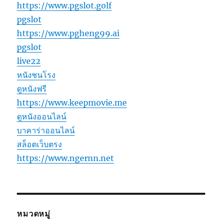
https://www.pgslot.golf
pgslot
https://www.pgheng99.ai
pgslot
live22
หนังชนโรง
ดูหนังฟรี
https://www.keepmovie.me
ดูหนังออนไลน์
บาคาร่าออนไลน์
สล็อตเว็บตรง
https://www.ngernn.net
หมวดหมู่