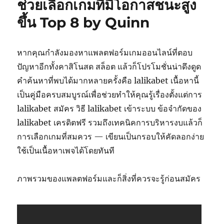
ช่วยเลือกเกมที่มีโอกาสชนะสูง
ขึ้น Top 8 by Quinn
หากคุณกำลังมองหาแพลตฟอร์มเกมออนไลน์ที่ตอบ
ปัญหาอีกทั้งคาสิโนสด สล็อต แล้วก็โปรโมชั่นน่าดึงดูด
คำค้นหาที่พบได้มากหลายครั้งคือ lalikabet เนื้อหานี้
เป็นคู่มือครบสมบูรณ์เพื่อช่วยทำให้คุณรู้เรื่องตั้งแต่การ
lalikabet สมัคร วิธี lalikabet เข้าระบบ ข้อจำกัดของ
lalikabet เครดิตฟรี รวมถึงเทคนิคการบริหารงบแล้วก็
การเลือกเกมที่สมควร — เขียนเป็นกรอบให้คัดลอกง่าย
ใช้เป็นเนื้อหาเพจได้โดยทันที
ภาพรวมของแพลตฟอร์มและก็สิ่งที่ควรจะรู้ก่อนสมัคร