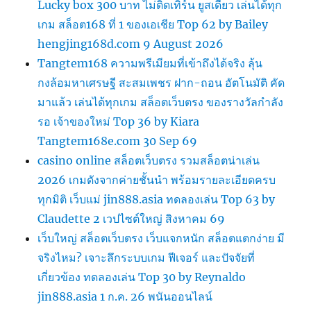
Lucky box 300 บาท ไม่ติดเทิร์น ยูสเดียว เล่นได้ทุก
เกม สล็อต168 ที่ 1 ของเอเชีย Top 62 by Bailey
hengjing168d.com 9 August 2026
Tangtem168 ความพรีเมียมที่เข้าถึงได้จริง ลุ้น
กงล้อมหาเศรษฐี สะสมเพชร ฝาก-ถอน อัตโนมัติ คัด
มาแล้ว เล่นได้ทุกเกม สล็อตเว็บตรง ของรางวัลกำลัง
รอ เจ้าของใหม่ Top 36 by Kiara
Tangtem168e.com 30 Sep 69
casino online สล็อตเว็บตรง รวมสล็อตน่าเล่น
2026 เกมดังจากค่ายชั้นนำ พร้อมรายละเอียดครบ
ทุกมิติ เว็บแม่ jin888.asia ทดลองเล่น Top 63 by
Claudette 2 เวปไซต์ใหญ่ สิงหาคม 69
เว็บใหญ่ สล็อตเว็บตรง เว็บแจกหนัก สล็อตแตกง่าย มี
จริงไหม? เจาะลึกระบบเกม ฟีเจอร์ และปัจจัยที่
เกี่ยวข้อง ทดลองเล่น Top 30 by Reynaldo
jin888.asia 1 ก.ค. 26 พนันออนไลน์