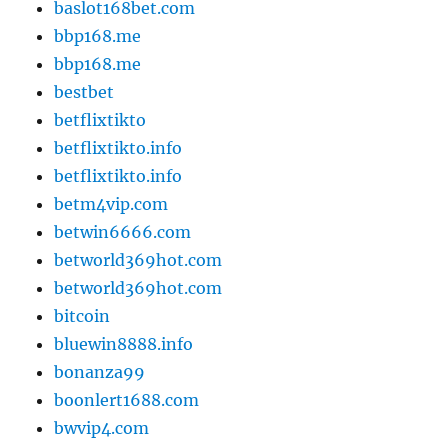
baslot168bet.com
bbp168.me
bbp168.me
bestbet
betflixtikto
betflixtikto.info
betflixtikto.info
betm4vip.com
betwin6666.com
betworld369hot.com
betworld369hot.com
bitcoin
bluewin8888.info
bonanza99
boonlert1688.com
bwvip4.com