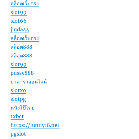
สล็อตเว็บตรง
slot99
slot66
jinda44
สล็อตเว็บตรง
สล็อต888
สล็อต888
slot99
pussy888
บาคาร่าออนไลน์
slotxo
slotpg
หนังโป๊ไทย
1xbet
https://funny18.net
pgslot