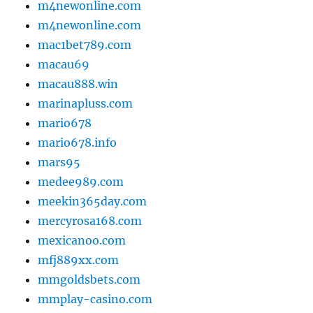
m4newonline.com
m4newonline.com
mac1bet789.com
macau69
macau888.win
marinapluss.com
mario678
mario678.info
mars95
medee989.com
meekin365day.com
mercyrosa168.com
mexicanoo.com
mfj889xx.com
mmgoldsbets.com
mmplay-casino.com