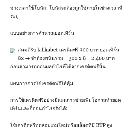
ช่วงเวลาใช้โบนัส: โบนัสจะต้องถูกใช้ภายในช่วงเวลาที่
ระบุ
แบบอย่างการคำนวณยอดเทิร์น
สมมติรับ lalikabet เครดิตฟรี 300 บาท ยอดเทิร์น
8x → จำต้องพนันรวม = 300 x 8 = 2,400 บาท
ก่อนสามารถถอนผลกำไรที่ได้จากเครดิตฟรีนั้น
แผนการการใช้เครดิตฟรีให้คุ้ม
การใช้เครดิตฟรีอย่างมีแผนการช่วยเพิ่มโอกาสทำยอด
เทิร์นและก็ถอนกำไรจริงได้:
ใช้เครดิตฟรีทดสอบเกมใหม่หรือสล็อตที่มี RTP สูง