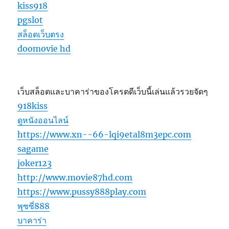
kiss918
pgslot
สล็อตเว็บตรง
doomovie hd
เว็บสล็อตและบาคาร่าของโครตดีเว็บนี้เล่นแล้วรวยจัดๆ
918kiss
ดูหนังออนไลน์
https://www.xn--66-lqi9etal8m3epc.com
sagame
joker123
http://www.movie87hd.com
https://www.pussy888play.com
พุซซี่888
บาคาร่า