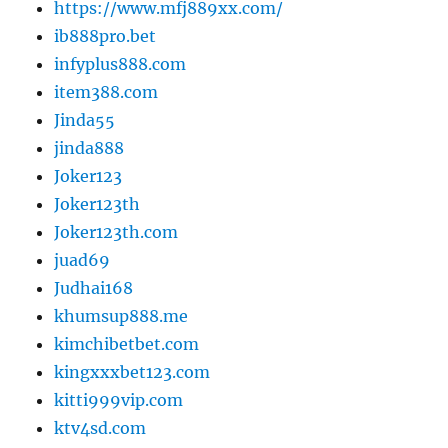
https://www.mfj889xx.com/
ib888pro.bet
infyplus888.com
item388.com
Jinda55
jinda888
Joker123
Joker123th
Joker123th.com
juad69
Judhai168
khumsup888.me
kimchibetbet.com
kingxxxbet123.com
kitti999vip.com
ktv4sd.com