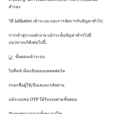
สำรอง
วิธี lalikabet เข้าระบบ และการจัดการกับปัญหาทั่วไป
การเข้าสู่ระบบมักง่าย แม้กระนั้นปัญหาทั่วๆไปมี
แนวทางแก้ดังต่อไปนี้:
ขั้นตอนเข้าระบบ
ไปที่หน้าล็อกอินของแพลตฟอร์ม
กรอกชื่อผู้ใช้/อีเมลและรหัสผ่าน
แม้ระบบขอ OTP ให้รับรองตามขั้นตอน
ปัญหาพบมากรวมทั้งทางแก้ไข