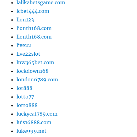
lalikabetsgame.com
lcbet444.com
lion123
lionth168.com
lionth168.com
live22
live22slot
lnw365bet.com
lockdown168
london6789.com
lot888
lotto77
lotto888
luckycat789.com
luis16888.com
luke999.net