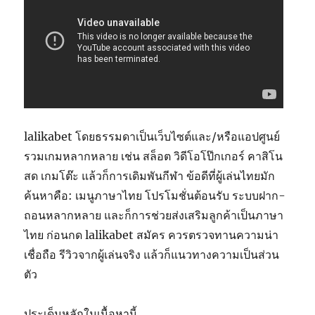
lalikabet โดยธรรมดาเป็นเว็บไซต์และ/หรือแอปศูนย์
รวมเกมหลากหลาย เช่น สล็อต วิดีโอโป๊กเกอร์ คาสิโน
สด เกมโต๊ะ แล้วก็การเดิมพันกีฬา ข้อดีที่ผู้เล่นไทยมัก
ค้นหาคือ: เมนูภาษาไทย โปรโมชั่นต้อนรับ ระบบฝาก-
ถอนหลากหลาย และก็การช่วยส่งเสริมลูกค้าเป็นภาษา
ไทย ก่อนกด lalikabet สมัคร ควรตรวจทานความน่า
เชื่อถือ รีวิวจากผู้เล่นจริง แล้วก็แนวทางความเป็นส่วน
ตัว
ประเด็นหลักในเนื้อหานี้