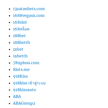
13satanbets.com
1688vegasx.com
168slot
168สล็อต
188bet
188betth
1xbet
1xbetth
789pluss.com
8lots.me
918Kiss
918kiss เข้าสู่ระบบ
918kissauto
ABA
ABAGroup2