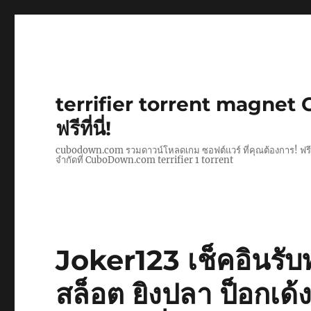
terrifier torrent magnet
ฟรีที่นี่!
cubodown.com รวมดาวน์โหลดเกม ซอฟต์แวร์ ที่คุณต้องการ! ฟรี ดา
จำกัดที่ CuboDown.com terrifier 1 torrent
Joker123 เช็คอินรับท
สล็อต ยิงปลา ป็อกเด้ง