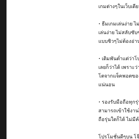
เกมต่างๆในเว็บเดีย
• ธีมเกมเล่นง่าย ไ
เล่นง่าย ไม่สลับซับ
แบบชิวๆไม่ต้องอ่าน
• เดิมพันต่ำแต่ว่า
เลยก็ว่าได้ เพราะว่
โตจากแจ็คพอตของเ
แน่นอน
• รองรับมือถือทุกร
สามารถเข้าใช้งาน
ถือรุ่นใดก็ได้ ไม่
โปรโมชั่นดีๆบน โจ