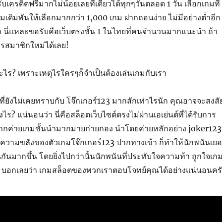
เครดิตฟรีมากไม่น้อยเลยทีเดียวได้ทุกๆวันตลอด 1 วัน เลือกเกมที่
กมเดิมพันให้เลือกมากกว่า 1,000 เกม ฝากถอนง่าย ไม่มีอย่างต่ำอีก
า นี่แหละขอรับคือเว็บตรงชั้น 1 ในไทยที่คนจำนวนมากแนะนำ ถ้า
ครสมาชิกใหม่ได้เลย!
ะไร? เพราะเหตุไรใครๆก็จำเป็นต้องเล่นเกมกับเรา
ี่ยังไม่เคยทราบกับ โจ๊กเกอร์123 มากสักเท่าไรนัก คุณอาจจะสงสั
งไร? แน่นอนว่า นี่คือสล็อตเว็บไซต์ตรงไม่ผ่านเอเย่นต์ที่ได้รับการ
้จากค่ายเกมชั้นนำมากมายก่ายกอง นำโดยค่ายหลักอย่าง joker123
้งความขลังของตัวเกมโจ๊กเกอร์123 ปากทางเข้า ก็ทำให้นักพนันเย
กันมากขึ้น โดยยิ่งไปกว่านั้นนักพนันที่ประทับใจความท้า ถูกใจเก
บอกเลยว่า เกมสล็อตของพวกเราตอบโจทย์คุณได้อย่างแน่นอนคร