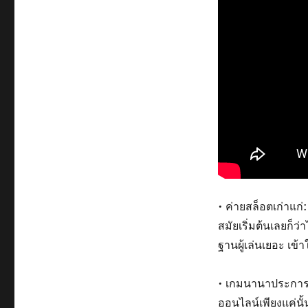
• ค่ายสล็อตเก่าแก่
สมัยเริ่มต้นเลยก็ว่
ฐานผู้เล่นเยอะ เข้
• เกมนานาประการ: 
ออนไลน์เพียงแค่นั