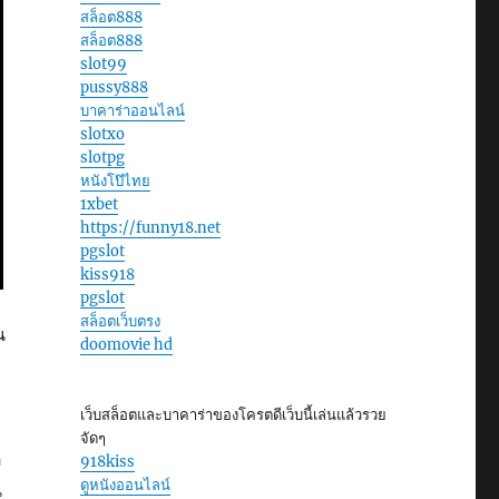
สล็อต888
สล็อต888
slot99
pussy888
บาคาร่าออนไลน์
slotxo
slotpg
หนังโป๊ไทย
1xbet
https://funny18.net
pgslot
kiss918
pgslot
สล็อตเว็บตรง
น
doomovie hd
เว็บสล็อตและบาคาร่าของโครตดีเว็บนี้เล่นแล้วรวย
จัดๆ
ต
918kiss
ดูหนังออนไลน์
ิ