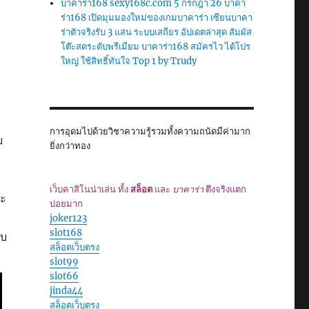
บาคาร่า168 sexy168c.com 5 กรกฎา 26 บาคา
ร่า168 เปิดมุมมองใหม่ของเกมบาคาร่า เซียนบาคา
ร่าตัวจริงรับ 3 แสน ระบบเสถียร อัปเดตล่าสุด สัมผัส
โต๊ะสดระดับพรีเมียม บาคาร่า168 สมัครไว ได้โปร
ใหญ่ ใช้สิทธิ์ทันใจ Top 1 by Trudy
การอุดมไปด้วยวิชาความรู้รวมทั้งความถนัดมีค่ามาก
ย
ยิ่งกว่าทอง
เว็บคาสิโนน่าเล่น ทั้ง
สล็อต
และ
บาคาร่า
ตึงจริงแตก
อะ
บ่อยมาก
ม
joker123
slot168
ับ
สล็อตเว็บตรง
slot99
slot66
jinda44
สล็อตเว็บตรง