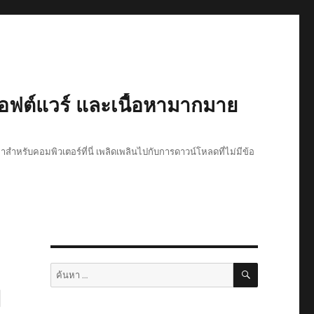
ต์แวร์ และเนื้อหามากมาย
หรับคอมพิวเตอร์ที่นี่ เพลิดเพลินไปกับการดาวน์โหลดที่ไม่มีข้อ
ค้นหา
ค้นหา:
ม