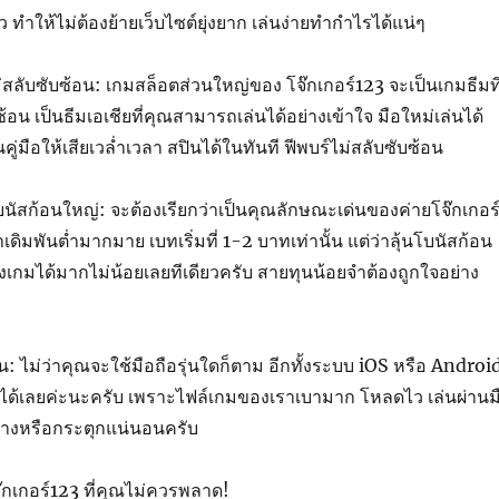
ว ทำให้ไม่ต้องย้ายเว็บไซต์ยุ่งยาก เล่นง่ายทำกำไรได้แน่ๆ
ม่สลับซับซ้อน: เกมสล็อตส่วนใหญ่ของ โจ๊กเกอร์123 จะเป็นเกมธีมที
ซ้อน เป็นธีมเอเชียที่คุณสามารถเล่นได้อย่างเข้าใจ มือใหม่เล่นได้
คู่มือให้เสียเวล่ำเวลา สปินได้ในทันที ฟีพบร์ไม่สลับซับซ้อน
โบนัสก้อนใหญ่: จะต้องเรียกว่าเป็นคุณลักษณะเด่นของค่ายโจ๊กเกอร
าเดิมพันต่ำมากมาย เบทเริ่มที่ 1-2 บาทเท่านั้น แต่ว่าลุ้นโบนัสก้อน
กมได้มากไม่น้อยเลยทีเดียวครับ สายทุนน้อยจำต้องถูกใจอย่าง
ุ่น: ไม่ว่าคุณจะใช้มือถือรุ่นใดก็ตาม อีกทั้งระบบ iOS หรือ Androi
ได้เลยค่ะนะครับ เพราะไฟล์เกมของเราเบามาก โหลดไว เล่นผ่านม
มีค้างหรือกระตุกแน่นอนครับ
๊กเกอร์123 ที่คุณไม่ควรพลาด!