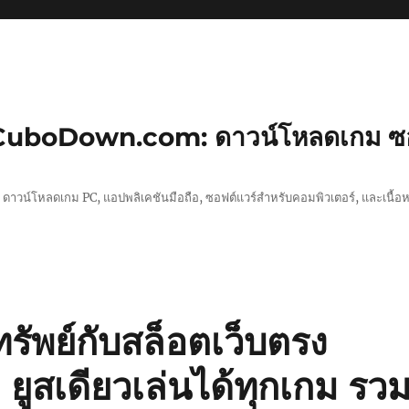
 CuboDown.com: ดาวน์โหลดเกม ซอฟ
วน์โหลดเกม PC, แอปพลิเคชันมือถือ, ซอฟต์แวร์สำหรับคอมพิวเตอร์, และเนื้อหาสำ
รัพย์กับสล็อตเว็บตรง
 ยูสเดียวเล่นได้ทุกเกม รว