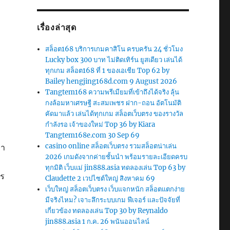
เรื่องล่าสุด
สล็อต168 บริการเกมคาสิโน ครบครัน 24 ชั่วโมง
Lucky box 300 บาท ไม่ติดเทิร์น ยูสเดียว เล่นได้
ทุกเกม สล็อต168 ที่ 1 ของเอเชีย Top 62 by
Bailey hengjing168d.com 9 August 2026
Tangtem168 ความพรีเมียมที่เข้าถึงได้จริง ลุ้น
กงล้อมหาเศรษฐี สะสมเพชร ฝาก-ถอน อัตโนมัติ
คัดมาแล้ว เล่นได้ทุกเกม สล็อตเว็บตรง ของรางวัล
กำลังรอ เจ้าของใหม่ Top 36 by Kiara
Tangtem168e.com 30 Sep 69
casino online สล็อตเว็บตรง รวมสล็อตน่าเล่น
หา
2026 เกมดังจากค่ายชั้นนำ พร้อมรายละเอียดครบ
ทุกมิติ เว็บแม่ jin888.asia ทดลองเล่น Top 63 by
ไร
Claudette 2 เวปไซต์ใหญ่ สิงหาคม 69
เว็บใหญ่ สล็อตเว็บตรง เว็บแจกหนัก สล็อตแตกง่าย
มีจริงไหม? เจาะลึกระบบเกม ฟีเจอร์ และปัจจัยที่
เกี่ยวข้อง ทดลองเล่น Top 30 by Reynaldo
jin888.asia 1 ก.ค. 26 พนันออนไลน์