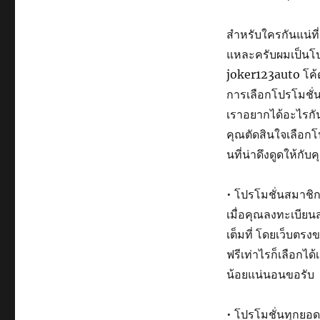
สำหรับใครกันแน่ที
แหละครับผมเป็นโป
joker123auto โค้ด
การเลือกโปรโมชั่น
เราอยากได้อะไรกันแ
คุณตัดสินใจเลือกโ
นที่น่าดึงดูดให้กับ
• โปรโมชั่นสมาชิก
เมื่อคุณลงทะเบียน
เต็มที่ โดยเว็บตร
ฟรีเท่าไรก็เลือกไ
น้อยแน่นอนขอรับ
• โปรโมชั่นทุกยอด