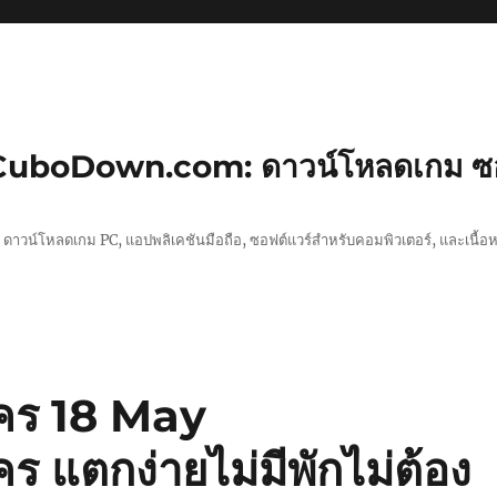
 CuboDown.com: ดาวน์โหลดเกม ซอฟ
วน์โหลดเกม PC, แอปพลิเคชันมือถือ, ซอฟต์แวร์สำหรับคอมพิวเตอร์, และเนื้อหาสำ
คร 18 May
แตกง่ายไม่มีพักไม่ต้อง