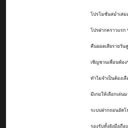
โปรโมชั่นสม่ำเสม
โปรฝากคราวแรก ร
คืนยอดเสียรายวันส
เชิญชวนเพื่อนพ้อง
ทำไมจำเป็นต้องเ
มีเกมให้เลือกเล่นม
ระบบฝากถอนอัตโนม
รองรับทั้งยังมือถื