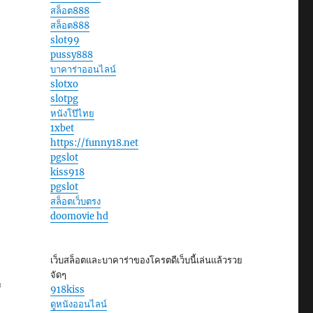
สล็อต888
สล็อต888
slot99
pussy888
บาคาร่าออนไลน์
slotxo
slotpg
หนังโป๊ไทย
1xbet
https://funny18.net
pgslot
kiss918
pgslot
สล็อตเว็บตรง
doomovie hd
เว็บสล็อตและบาคาร่าของโครตดีเว็บนี้เล่นแล้วรวย
จัดๆ
ี
918kiss
ดูหนังออนไลน์