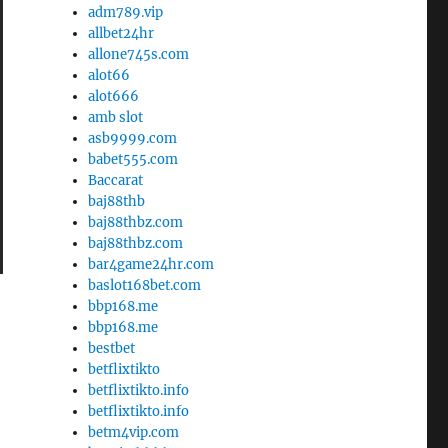
adm789.vip
allbet24hr
allone745s.com
alot66
alot666
amb slot
asb9999.com
babet555.com
Baccarat
baj88thb
baj88thbz.com
baj88thbz.com
bar4game24hr.com
baslot168bet.com
bbp168.me
bbp168.me
bestbet
betflixtikto
betflixtikto.info
betflixtikto.info
betm4vip.com