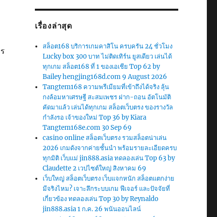
เรื่องล่าสุด
สล็อต168 บริการเกมคาสิโน ครบครัน 24 ชั่วโมง
าร
Lucky box 300 บาท ไม่ติดเทิร์น ยูสเดียว เล่นได้
ทุกเกม สล็อต168 ที่ 1 ของเอเชีย Top 62 by
Bailey hengjing168d.com 9 August 2026
Tangtem168 ความพรีเมียมที่เข้าถึงได้จริง ลุ้น
กงล้อมหาเศรษฐี สะสมเพชร ฝาก-ถอน อัตโนมัติ
คัดมาแล้ว เล่นได้ทุกเกม สล็อตเว็บตรง ของรางวัล
กำลังรอ เจ้าของใหม่ Top 36 by Kiara
Tangtem168e.com 30 Sep 69
casino online สล็อตเว็บตรง รวมสล็อตน่าเล่น
2026 เกมดังจากค่ายชั้นนำ พร้อมรายละเอียดครบ
ทุกมิติ เว็บแม่ jin888.asia ทดลองเล่น Top 63 by
Claudette 2 เวปไซต์ใหญ่ สิงหาคม 69
เว็บใหญ่ สล็อตเว็บตรง เว็บแจกหนัก สล็อตแตกง่าย
มีจริงไหม? เจาะลึกระบบเกม ฟีเจอร์ และปัจจัยที่
เกี่ยวข้อง ทดลองเล่น Top 30 by Reynaldo
jin888.asia 1 ก.ค. 26 พนันออนไลน์