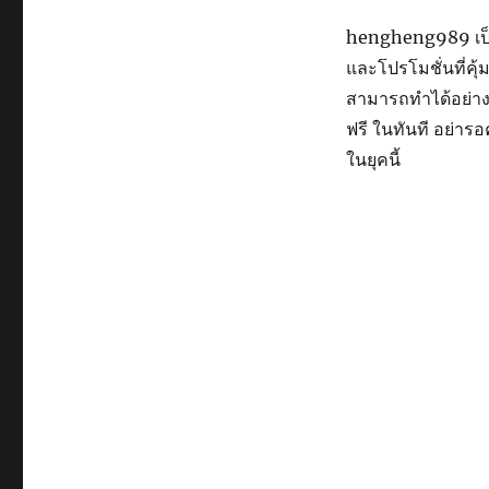
hengheng989 เป็
และโปรโมชั่นที่ค
สามารถทำได้อย่าง
ฟรี ในทันที อย่ารอค
ในยุคนี้