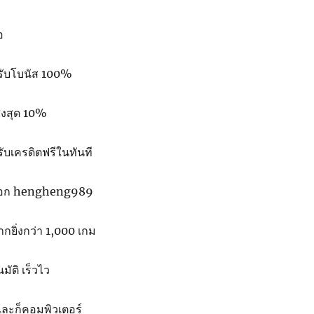
อ
ับโบนัส 100%
ูงสุด 10%
รับเครดิตฟรีในทันที
ลือก hengheng989
ากยิ่งกว่า 1,000 เกม
ัติ เร็วไว
อและก็คอมพิวเตอร์