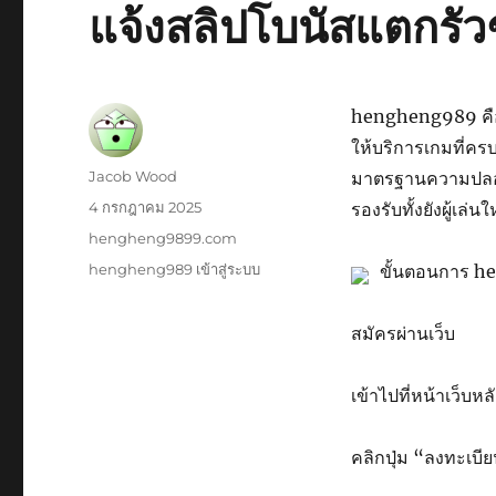
แจ้งสลิปโบนัสแตกรั
hengheng989 คือแ
ให้บริการเกมที่ครบ
ผู้
Jacob Wood
มาตรฐานความปลอด
เขียน
เขียน
4 กรกฎาคม 2025
รองรับทั้งยังผู้เล่
เมื่อ
หมวด
hengheng9899.com
หมู่
ป้าย
hengheng989 เข้าสู่ระบบ
ขั้นตอนการ h
กำกับ
สมัครผ่านเว็บ
เข้าไปที่หน้าเว็
คลิกปุ่ม “ลงทะเบี