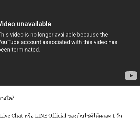
้ทางใด?
Live Chat หรือ LINE Official ของเว็บไซต์ได้ตลอด 1 วัน