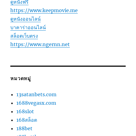
ดูหนังฟรี
https://www.keepmovie.me
ดูหนังออนไลน์
บาคาร่าออนไลน์
สล็อตเว็บตรง
https://www.ngernn.net
หมวดหมู่
13satanbets.com
1688vegasx.com
168slot
168สล็อต
188bet