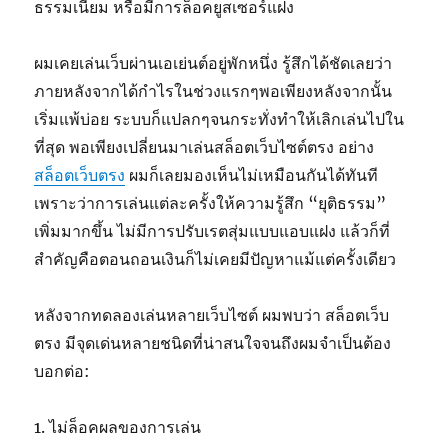
ธรรมเนียม หรือมีการล็อคยูสเซอร์แฝง
ผมเคยเล่นเว็บผ่านเอเย่นต์อยู่พักหนึ่ง รู้สึกได้ชัดเลยว่า
ภายหลังจากได้กำไรในช่วงแรกๆพอเพียงหลังจากนั้น
เริ่มแพ้บ่อย ระบบก็แปลกๆจนกระทั่งทำให้เลิกเล่นไปใน
ที่สุด พอเพียงเปลี่ยนมาเล่นสล็อตเว็บไซต์ตรง อย่าง
สล็อตเว็บตรง
ผมก็เลยมองเห็นไม่เหมือนกันได้ทันที
เพราะว่าการเล่นแต่ละครั้งให้ความรู้สึก “ยุติธรรม”
เพิ่มมากขึ้น ไม่มีการปรับเรตสุ่มแบบแอบแฝง แล้วก็ที่
สำคัญคือตอนถอนเงินก็ไม่เคยมีปัญหาแม้แต่ครั้งเดียว
หลังจากทดลองเล่นหลายเว็บไซต์ ผมพบว่า สล็อตเว็บ
ตรง มีจุดเด่นหลายชนิดที่น่าสนใจจนถึงผมจำเป็นต้อง
บอกต่อ:
1. ไม่ล็อคผลของการเล่น