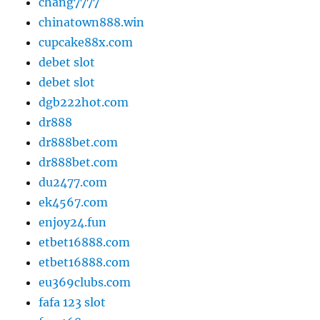
chang7777
chinatown888.win
cupcake88x.com
debet slot
debet slot
dgb222hot.com
dr888
dr888bet.com
dr888bet.com
du2477.com
ek4567.com
enjoy24.fun
etbet16888.com
etbet16888.com
eu369clubs.com
fafa 123 slot