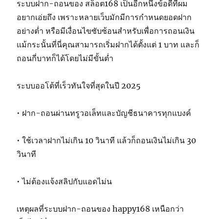
ระบบฝาก-ถอนของ สล็อต168 เป็นอีกหนึ่งข้อดีที่ผม
อยากเอ่ยถึง เพราะหลายเว็บมักมีการกำหนดยอดฝาก
อย่างต่ำ หรือมีเงื่อนไขซับซ้อนสำหรับเพื่อการถอนเงิน
แม้กระนั้นที่นี่คุณสามารถเริ่มฝากได้ตั้งแต่ 1 บาท และก็
ถอนกี่บาทก็ได้โดยไม่มีขั้นต่ำ
ระบบออโต้ที่เร็วทันใจที่สุดในปี 2025
• ฝาก-ถอนผ่านทรูวอเล็ทและบัญชีธนาคารทุกแบงค์
• ใช้เวลาฝากไม่เกิน 10 วินาที แล้วก็ถอนเงินไม่เกิน 30
วินาที
• ไม่ต้องแจ้งสลิปกับแอดไม่น
เหตุผลที่ระบบฝาก-ถอนของ happy168 เหนือกว่า