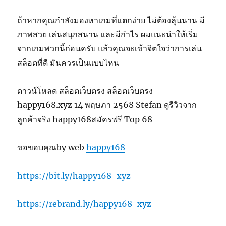
ถ้าหากคุณกำลังมองหาเกมที่แตกง่าย ไม่ต้องลุ้นนาน มี
ภาพสวย เล่นสนุกสนาน และมีกำไร ผมแนะนำให้เริ่ม
จากเกมพวกนี้ก่อนครับ แล้วคุณจะเข้าจิตใจว่าการเล่น
สล็อตที่ดี มันควรเป็นแบบไหน
ดาวน์โหลด สล็อตเว็บตรง สล็อตเว็บตรง
happy168.xyz 14 พฤษภา 2568 Stefan ดูรีวิวจาก
ลูกค้าจริง happy168สมัครฟรี Top 68
ขอขอบคุณby web
happy168
https://bit.ly/happy168-xyz
https://rebrand.ly/happy168-xyz