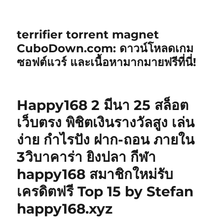
terrifier torrent magnet
CuboDown.com: ดาวน์โหลดเกม
ซอฟต์แวร์ และเนื้อหามากมายฟรีที่นี่!
Happy168 2 มีนา 25 สล็อต
เว็บตรง พิชิตเงินรางวัลสูง เล่น
ง่าย กำไรปัง ฝาก-ถอน ภายใน
3วิบาคาร่า ยิงปลา กีฬา
happy168 สมาชิกใหม่รับ
เครดิตฟรี Top 15 by Stefan
happy168.xyz