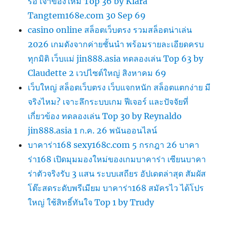
รอ เจ้าของใหม่ Top 36 by Kiara
Tangtem168e.com 30 Sep 69
casino online สล็อตเว็บตรง รวมสล็อตน่าเล่น
2026 เกมดังจากค่ายชั้นนำ พร้อมรายละเอียดครบ
ทุกมิติ เว็บแม่ jin888.asia ทดลองเล่น Top 63 by
Claudette 2 เวปไซต์ใหญ่ สิงหาคม 69
เว็บใหญ่ สล็อตเว็บตรง เว็บแจกหนัก สล็อตแตกง่าย มี
จริงไหม? เจาะลึกระบบเกม ฟีเจอร์ และปัจจัยที่
เกี่ยวข้อง ทดลองเล่น Top 30 by Reynaldo
jin888.asia 1 ก.ค. 26 พนันออนไลน์
บาคาร่า168 sexy168c.com 5 กรกฎา 26 บาคา
ร่า168 เปิดมุมมองใหม่ของเกมบาคาร่า เซียนบาคา
ร่าตัวจริงรับ 3 แสน ระบบเสถียร อัปเดตล่าสุด สัมผัส
โต๊ะสดระดับพรีเมียม บาคาร่า168 สมัครไว ได้โปร
ใหญ่ ใช้สิทธิ์ทันใจ Top 1 by Trudy