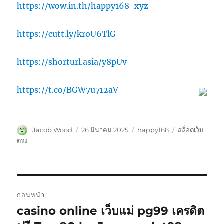
https://wow.in.th/happy168-xyz
https://cutt.ly/kroU6TlG
https://shorturl.asia/y8pUv
https://t.co/BGW7u712aV
ผู้
เขียน
หมวด
ป้าย
Jacob Wood
26 มีนาคม 2025
happy168
สล็อตเว็บ
เขียน
เมื่อ
หมู่
กำกับ
ตรง
แนะแนว
ก่อนหน้า
เรื่อง
casino online เว็บแม่ pg99 เครดิต
เรื่อง