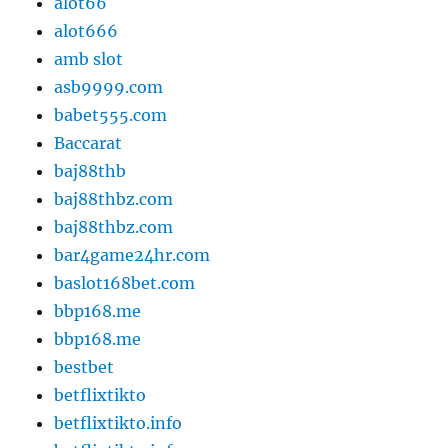
alot66
alot666
amb slot
asb9999.com
babet555.com
Baccarat
baj88thb
baj88thbz.com
baj88thbz.com
bar4game24hr.com
baslot168bet.com
bbp168.me
bbp168.me
bestbet
betflixtikto
betflixtikto.info