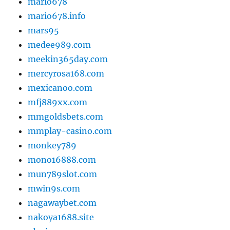
mario678
mario678.info
mars95
medee989.com
meekin365day.com
mercyrosa168.com
mexicanoo.com
mfj889xx.com
mmgoldsbets.com
mmplay-casino.com
monkey789
mono16888.com
mun789slot.com
mwin9s.com
nagawaybet.com
nakoya1688.site