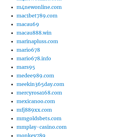
m4newonline.com
mac1bet789.com
macau69
macau888.win
marinapluss.com
mario678
mario678.info
mars95
medee989.com
meekin365day.com
mercyrosa168.com
mexicanoo.com
mfj889xx.com
mmgoldsbets.com
mmplay-casino.com
monkey789