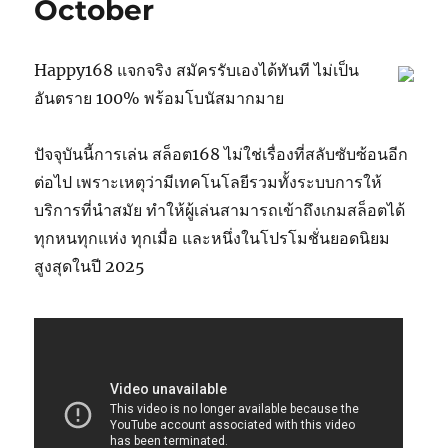
October
Happy168 แจกจริง สมัครรับเองได้ทันที ไม่เป็น
อันตราย 100% พร้อมโบนัสมากมาย
ปัจจุบันนี้การเล่น สล็อต168 ไม่ใช่เรื่องที่สลับซับซ้อนอีก
ต่อไป เพราะเหตุว่ามีเทคโนโลยีรวมทั้งระบบการให้
บริการที่นำสมัย ทำให้ผู้เล่นสามารถเข้าถึงเกมสล็อตได้
ทุกหนทุกแห่ง ทุกเมื่อ และหนึ่งในโปรโมชั่นยอดนิยม
สูงสุดในปี 2025