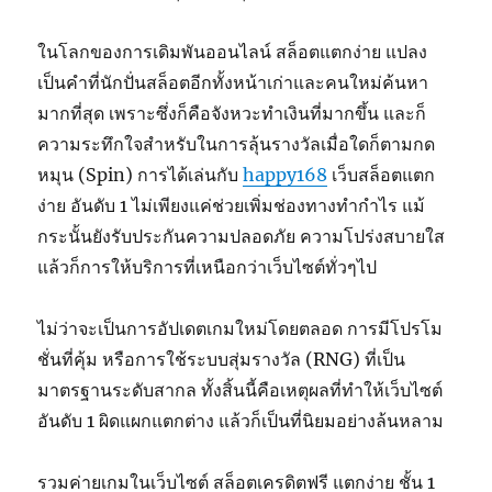
ในโลกของการเดิมพันออนไลน์ สล็อตแตกง่าย แปลง
เป็นคำที่นักปั่นสล็อตอีกทั้งหน้าเก่าและคนใหม่ค้นหา
มากที่สุด เพราะซึ่งก็คือจังหวะทำเงินที่มากขึ้น และก็
ความระทึกใจสำหรับในการลุ้นรางวัลเมื่อใดก็ตามกด
หมุน (Spin) การได้เล่นกับ
happy168
เว็บสล็อตแตก
ง่าย อันดับ 1 ไม่เพียงแค่ช่วยเพิ่มช่องทางทำกำไร แม้
กระนั้นยังรับประกันความปลอดภัย ความโปร่งสบายใส
แล้วก็การให้บริการที่เหนือกว่าเว็บไซต์ทั่วๆไป
ไม่ว่าจะเป็นการอัปเดตเกมใหม่โดยตลอด การมีโปรโม
ชั่นที่คุ้ม หรือการใช้ระบบสุ่มรางวัล (RNG) ที่เป็น
มาตรฐานระดับสากล ทั้งสิ้นนี้คือเหตุผลที่ทำให้เว็บไซต์
อันดับ 1 ผิดแผกแตกต่าง แล้วก็เป็นที่นิยมอย่างล้นหลาม
รวมค่ายเกมในเว็บไซต์ สล็อตเครดิตฟรี แตกง่าย ชั้น 1