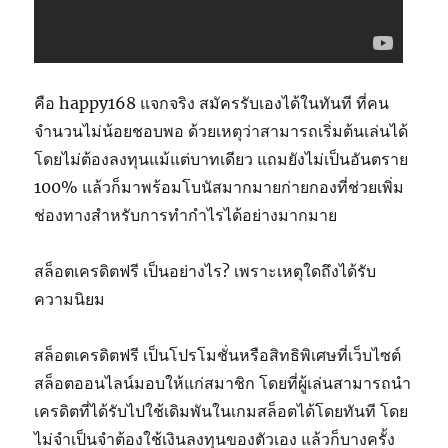
คือ happy168 แจกจริง สมัครรับเองได้ในทันที ที่คน
จำนวนไม่น้อยชอบพอ ด้วยเหตุว่าสามารถเริ่มต้นเล่นได้
โดยไม่ต้องลงทุนแม้แต่บาทเดียว แถมยังไม่เป็นอันตราย
100% แล้วก็มาพร้อมโบนัสมากมายก่ายกองที่ช่วยเพิ่ม
ช่องทางสำหรับการทำกำไรได้อย่างมากมาย
สล็อตเครดิตฟรี เป็นอย่างไร? เพราะเหตุใดถึงได้รับ
ความนิยม
สล็อตเครดิตฟรี เป็นโปรโมชั่นหรือสิทธิพิเศษที่เว็บไซต์
สล็อตออนไลน์มอบให้แก่สมาชิก โดยที่ผู้เล่นสามารถนำ
เครดิตที่ได้รับไปใช้เดิมพันในเกมสล็อตได้โดยทันที โดย
ไม่จำเป็นจำต้องใช้เงินลงทุนของตัวเอง แล้วก็บางครั้ง