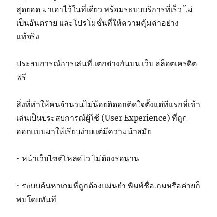
สุดยอด มาเอาไว้ในที่เดียว พร้อมระบบบริการที่เร็ว ไม่
เป็นอันตราย และโปรโมชั่นที่ให้ความคุ้มค่าอย่าง
แท้จริง
ประสบการณ์การเล่นที่แตกต่างกันบน เว็บ สล็อตเครดิต
ฟรี
สิ่งที่ทำให้คนจำนวนไม่น้อยติดอกติดใจตั้งแต่ทีแรกที่เข้า
เล่นเป็นประสบการณ์ผู้ใช้ (User Experience) ที่ถูก
ออกแบบมาให้เรียบง่ายแต่มีความนำสมัย
• หน้าเว็บไซต์โหลดไว ไม่ต้องรอนาน
• ระบบค้นหาเกมที่ถูกต้องแม่นยำ พิมพ์ชื่อเกมหรือค่ายก็
พบโดยทันที