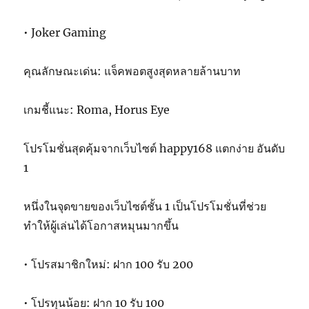
• Joker Gaming
คุณลักษณะเด่น: แจ็คพอตสูงสุดหลายล้านบาท
เกมชี้แนะ: Roma, Horus Eye
โปรโมชั่นสุดคุ้มจากเว็บไซต์ happy168 แตกง่าย อันดับ
1
หนึ่งในจุดขายของเว็บไซต์ชั้น 1 เป็นโปรโมชั่นที่ช่วย
ทำให้ผู้เล่นได้โอกาสหมุนมากขึ้น
• โปรสมาชิกใหม่: ฝาก 100 รับ 200
• โปรทุนน้อย: ฝาก 10 รับ 100