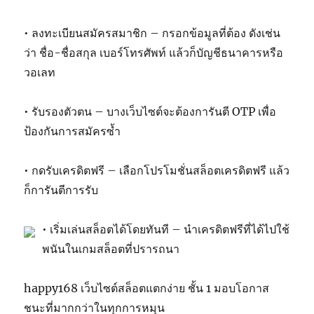
• ลงทะเบียนสมัครสมาชิก – กรอกข้อมูลที่ต้อง ดังเช่น
ว่า ชื่อ-ชื่อสกุล เบอร์โทรศัพท์ แล้วก็บัญชีธนาคารหรือ
วอเลท
• รับรองตัวตน – บางเว็บไซต์จะต้องการันตี OTP เพื่อ
ป้องกันการสมัครซ้ำ
• กดรับเครดิตฟรี – เลือกโปรโมชั่นสล็อตเครดิตฟรี แล้ว
ก็การันตีการรับ
• เริ่มเล่นสล็อตได้โดยทันที – นำเครดิตฟรีที่ได้ไปใช้
พนันในเกมสล็อตที่ปรารถนา
happy168 เว็บไซต์สล็อตแตกง่าย ชั้น 1 มอบโอกาส
ชนะที่มากกว่าในทุกการหมุน