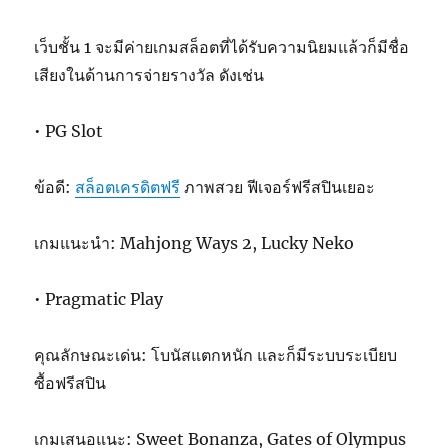
เว็บชั้น 1 จะมีค่ายเกมสล็อตที่ได้รับความนิยมแล้วก็มีชื่อ
เสียงในด้านการจ่ายรางวัล ดังเช่น
• PG Slot
ข้อดี:
สล็อตเครดิตฟรี
ภาพสวย ฟีเจอร์ฟรีสปินเยอะ
เกมแนะนำ: Mahjong Ways 2, Lucky Neko
• Pragmatic Play
คุณลักษณะเด่น: โบนัสแตกหนัก และก็มีระบบระเบียบ
ซื้อฟรีสปิน
เกมเสนอแนะ: Sweet Bonanza, Gates of Olympus