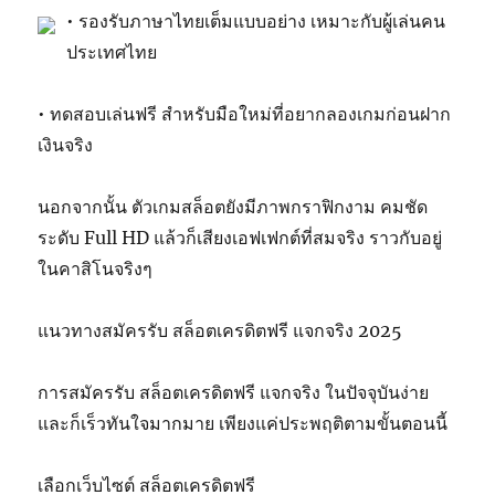
• รองรับภาษาไทยเต็มแบบอย่าง เหมาะกับผู้เล่นคน
ประเทศไทย
• ทดสอบเล่นฟรี สำหรับมือใหม่ที่อยากลองเกมก่อนฝาก
เงินจริง
นอกจากนั้น ตัวเกมสล็อตยังมีภาพกราฟิกงาม คมชัด
ระดับ Full HD แล้วก็เสียงเอฟเฟกต์ที่สมจริง ราวกับอยู่
ในคาสิโนจริงๆ
แนวทางสมัครรับ สล็อตเครดิตฟรี แจกจริง 2025
การสมัครรับ สล็อตเครดิตฟรี แจกจริง ในปัจจุบันง่าย
และก็เร็วทันใจมากมาย เพียงแค่ประพฤติตามขั้นตอนนี้
เลือกเว็บไซต์ สล็อตเครดิตฟรี