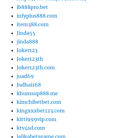
ib888pro.bet
infyplus888.com
item388.com
Jinda55
jinda888
Joker123
Joker123th
Joker123th.com
juad69
Judhai168
khumsup888.me
kimchibetbet.com
kingxxxbet123.com
kitti999vip.com
ktv4sd.com
lalikabetsgame.com