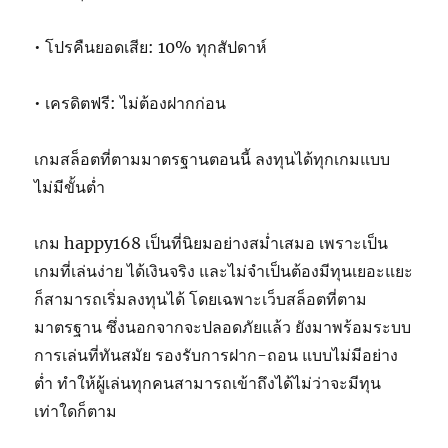
• โปรคืนยอดเสีย: 10% ทุกสัปดาห์
• เครดิตฟรี: ไม่ต้องฝากก่อน
เกมสล็อตที่ตามมาตรฐานตอนนี้ ลงทุนได้ทุกเกมแบบ
ไม่มีขั้นต่ำ
เกม happy168 เป็นที่นิยมอย่างสม่ำเสมอ เพราะเป็น
เกมที่เล่นง่าย ได้เงินจริง และไม่จำเป็นต้องมีทุนเยอะแยะ
ก็สามารถเริ่มลงทุนได้ โดยเฉพาะเว็บสล็อตที่ตาม
มาตรฐาน ซึ่งนอกจากจะปลอดภัยแล้ว ยังมาพร้อมระบบ
การเล่นที่ทันสมัย รองรับการฝาก-ถอน แบบไม่มีอย่าง
ต่ำ ทำให้ผู้เล่นทุกคนสามารถเข้าถึงได้ไม่ว่าจะมีทุน
เท่าใดก็ตาม