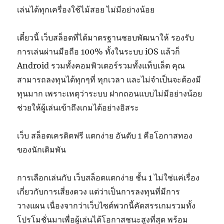
เล่นได้ทุกเครื่องใช้ไม้สอย ไม่มีอย่างน้อย
เดี๋ยวนี้ เว็บสล็อตที่ได้มาตรฐานชอบพัฒนาให้ รองรับ
การเล่นผ่านมือถือ 100% ทั้งในระบบ iOS แล้วก็
Android รวมทั้งคอมพิวเตอร์รวมทั้งแท็บเล็ต คุณ
สามารถลงทุนได้ทุกๆที่ ทุกเวลา และไม่จำเป็นจะต้องมี
ทุนมาก เพราะเหตุว่าระบบ ฝากถอนแบบไม่มีอย่างน้อย
ช่วยให้ผู้เล่นเข้าถึงเกมได้อย่างอิสระ
เว็บ สล็อตเครดิตฟรี แตกง่าย อันดับ 1 คือโอกาสทอง
ของนักเดิมพัน
การเลือกเล่นกับ เว็บสล็อตแตกง่าย ชั้น 1 ไม่ใช่แค่เรื่อง
เกี่ยวกับการเสี่ยงดวง แต่ว่าเป็นการลงทุนที่มีการ
วางแผน เนื่องจากว่าเว็บไซต์พวกนี้คัดสรรเกมรวมทั้ง
โปรโมชั่นมาเพื่อผู้เล่นได้โอกาสชนะสูงที่สุด พร้อม