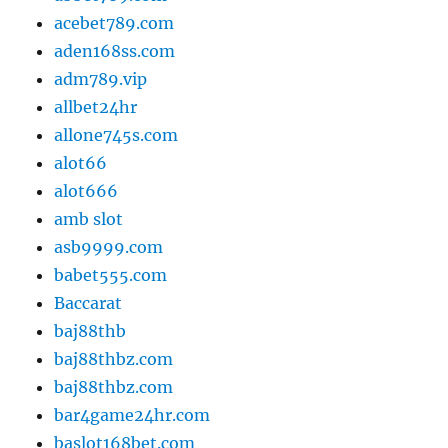
acebet789.com
aden168ss.com
adm789.vip
allbet24hr
allone745s.com
alot66
alot666
amb slot
asb9999.com
babet555.com
Baccarat
baj88thb
baj88thbz.com
baj88thbz.com
bar4game24hr.com
baslot168bet.com