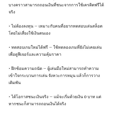
บางคราวสามารถถอนเงินที่ชนะจากการใช้เครดิตฟรีได้
จริง
• ไม่ต้องลงทุน – เหมาะกับคนที่อยากทดสอบเล่นสล็อต
โดยไม่เสี่ยงใช้เงินตนเอง
• ทดสอบเกมใหม่ได้ฟรี – ใช้ทดลองเกมที่ยังไม่เคยเล่น
เพื่อดูฟีเจอร์และความคุ้มราคา
• ฝึกซ้อมความถนัด – ผู้เล่นมือใหม่สามารถทำความ
เข้าใจกระบวนการเล่น จังหวะการหมุน แล้วก็การวาง
เดิมพัน
• ได้โอกาสชนะเงินจริง – แม้จะเริ่มด้วยเงิน 0 บาท แต่
หากชนะก็สามารถถอนเงินได้จริง