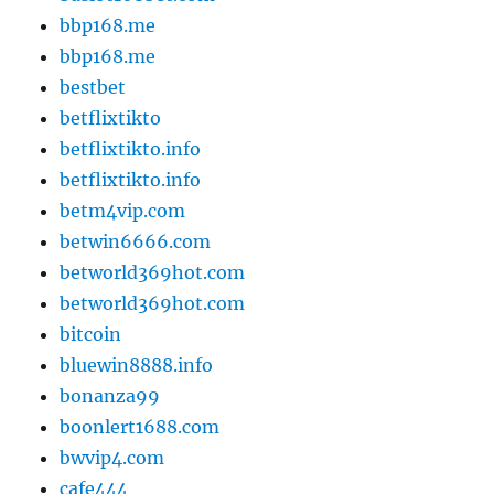
bbp168.me
bbp168.me
bestbet
betflixtikto
betflixtikto.info
betflixtikto.info
betm4vip.com
betwin6666.com
betworld369hot.com
betworld369hot.com
bitcoin
bluewin8888.info
bonanza99
boonlert1688.com
bwvip4.com
cafe444