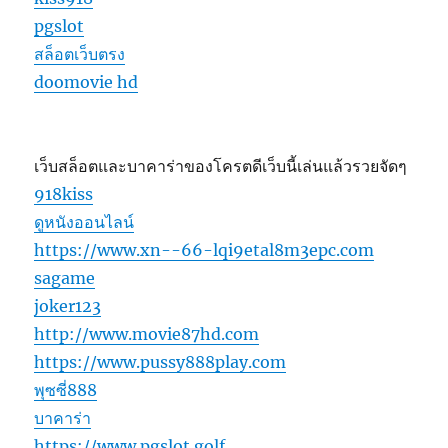
pgslot
สล็อตเว็บตรง
doomovie hd
เว็บสล็อตและบาคาร่าของโครตดีเว็บนี้เล่นแล้วรวยจัดๆ
918kiss
ดูหนังออนไลน์
https://www.xn--66-lqi9etal8m3epc.com
sagame
joker123
http://www.movie87hd.com
https://www.pussy888play.com
พุซซี่888
บาคาร่า
https://www.pgslot.golf