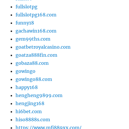
fullslotpg
fullslotpg168.com
funny18
gachawin168.com
gem99ths.com
goatbetroyalcasino.com
goatza888fin.com
gobaza88.com
gowingo
gowingo88.com
happy168
hengheng9899.com
hengjing168
hi6bet.com
hiso8888s.com
https://www.mfj889xx.com/