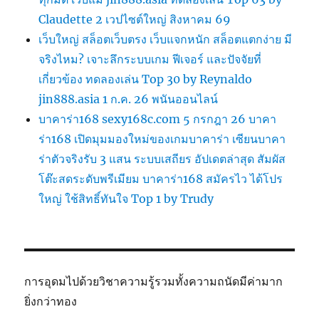
Claudette 2 เวปไซต์ใหญ่ สิงหาคม 69
เว็บใหญ่ สล็อตเว็บตรง เว็บแจกหนัก สล็อตแตกง่าย มี
จริงไหม? เจาะลึกระบบเกม ฟีเจอร์ และปัจจัยที่
เกี่ยวข้อง ทดลองเล่น Top 30 by Reynaldo
jin888.asia 1 ก.ค. 26 พนันออนไลน์
บาคาร่า168 sexy168c.com 5 กรกฎา 26 บาคา
ร่า168 เปิดมุมมองใหม่ของเกมบาคาร่า เซียนบาคา
ร่าตัวจริงรับ 3 แสน ระบบเสถียร อัปเดตล่าสุด สัมผัส
โต๊ะสดระดับพรีเมียม บาคาร่า168 สมัครไว ได้โปร
ใหญ่ ใช้สิทธิ์ทันใจ Top 1 by Trudy
การอุดมไปด้วยวิชาความรู้รวมทั้งความถนัดมีค่ามาก
ยิ่งกว่าทอง