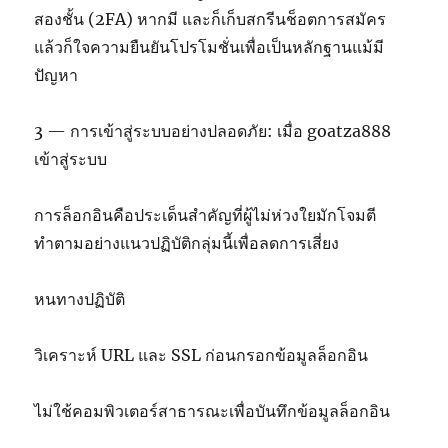
สองชั้น (2FA) หากมี และก็เก็บสกรีนช็อตการสมัคร
แล้วก็ใจความยืนยันโปรโมชั่นเพื่อเป็นหลักฐานแม้มี
ปัญหา
3 — การเข้าสู่ระบบอย่างปลอดภัย: เมื่อ goatza888
เข้าสู่ระบบ
การล็อกอินคือประเด็นสำคัญที่ผู้ไม่ห่วงใยมักโจมตี
ทำตามอย่างแนวปฏิบัติกลุ่มนี้เพื่อลดการเสี่ยง
หนทางปฏิบัติ
วิเคราะห์ URL และ SSL ก่อนกรอกข้อมูลล็อกอิน
ไม่ใช้คอมพิวเตอร์สาธารณะเพื่อบันทึกข้อมูลล็อกอิน