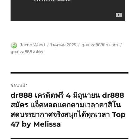
ผู้
เขียน
หมวด
ป้าย
Jacob Wood
1 ตุลาคม 2025
goatza888fin.com
เขียน
เมื่อ
หมู่
กำกับ
goatza888 สมัคร
แนะแนว
ก่อนหน้า
เรื่อง
dr888 เครดิตฟรี 4 มิถุนายน dr888
เรื่อง
ก่อน
สมัคร แจ็คพอตแตกตามเวลาคาสิโน
หน้า:
สดบรรยากาศจริงสนุกได้ทุกเวลา Top
47 by Melissa