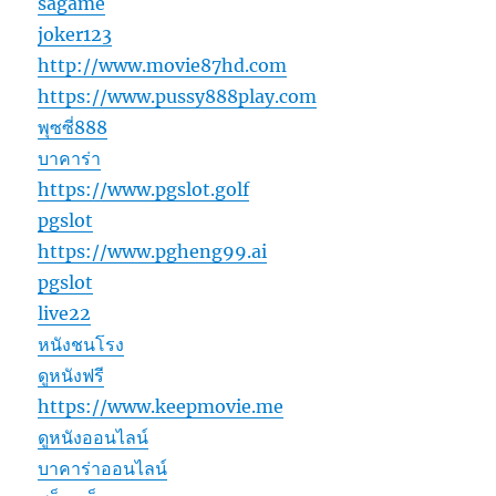
sagame
joker123
http://www.movie87hd.com
https://www.pussy888play.com
พุซซี่888
บาคาร่า
https://www.pgslot.golf
pgslot
https://www.pgheng99.ai
pgslot
live22
หนังชนโรง
ดูหนังฟรี
https://www.keepmovie.me
ดูหนังออนไลน์
บาคาร่าออนไลน์