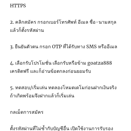
HTTPS
2. คลิกสมัคร กรอกเบอร์โทรศัพท์ อีเมล ชื่อ-นามสกุล
แล้วก็ตั้งรหัสผ่าน
3. ยืนยันตัวตน กรอก OTP ที่ได้รับทาง SMS หรืออีเมล
4. เลือกรับโปรโมชั่น เลือกรับหรือข้าม goatza888
เครดิตฟรี และก็อ่านข้อตกลงก่อนยอมรับ
5. ทดสอบ/เริ่มเล่น ทดลองโหมดเดโมก่อนฝากเงินจริง
ถ้าเกิดพร้อมจึงฝากแล้วก็เริ่มเล่น
กลเม็ดการสมัคร
ตั้งรหัสผ่านที่ไม่ซ้ำกับบัญชีอื่น เปิดใช้งานการรับรอง