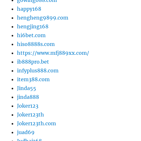
happy168
hengheng9899.com
hengjing168
hi6bet.com
hiso8888s.com
https://www.mfj889xx.com/
ib888pro.bet
infyplus888.com
item388.com
Jinda55
jinda888
Joker123
Joker123th
Joker123th.com
juad69
Judhai168