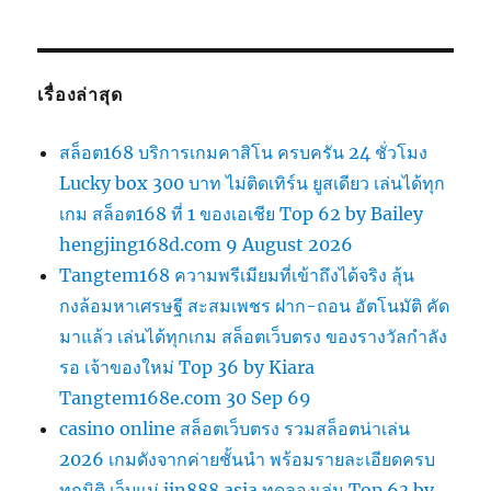
เรื่องล่าสุด
สล็อต168 บริการเกมคาสิโน ครบครัน 24 ชั่วโมง
Lucky box 300 บาท ไม่ติดเทิร์น ยูสเดียว เล่นได้ทุก
เกม สล็อต168 ที่ 1 ของเอเชีย Top 62 by Bailey
hengjing168d.com 9 August 2026
Tangtem168 ความพรีเมียมที่เข้าถึงได้จริง ลุ้น
กงล้อมหาเศรษฐี สะสมเพชร ฝาก-ถอน อัตโนมัติ คัด
มาแล้ว เล่นได้ทุกเกม สล็อตเว็บตรง ของรางวัลกำลัง
รอ เจ้าของใหม่ Top 36 by Kiara
Tangtem168e.com 30 Sep 69
casino online สล็อตเว็บตรง รวมสล็อตน่าเล่น
2026 เกมดังจากค่ายชั้นนำ พร้อมรายละเอียดครบ
ทุกมิติ เว็บแม่ jin888.asia ทดลองเล่น Top 63 by