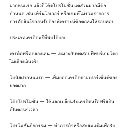
ฝากหนแรก แล้วก็โค้ดโปรโมชั่น แต่ส่วนมากมีข้อ
กำหนด เช่น เทิร์นโอเวอร์ หรือเกมที่ไม่ร่วมรายการ
การตัดสินใจก่อนรับต้องพิเคราะห์ข้อตกลงให้รอบคอบ
ประเภทเครดิตฟรีที่พบได้บ่อย
เครดิตฟรีทดลองเล่น — เหมาะกับทดสอบฟีพบร์เกมโดย
ไม่เสี่ยงเงินจริง
โบนัสฝากหนแรก — เพิ่มยอดเครดิตตามเปอร์เซ็นต์ของ
ยอดฝาก
โค้ดโปรโมชั่น — ใช้แลกเปลี่ยนรับเครดิตหรือฟรีสปิน
เป็นตอนๆเวลา
โปรโมชั่นกิจกรรม — ทำภารกิจหรือสะสมแต้มเพื่อรับ