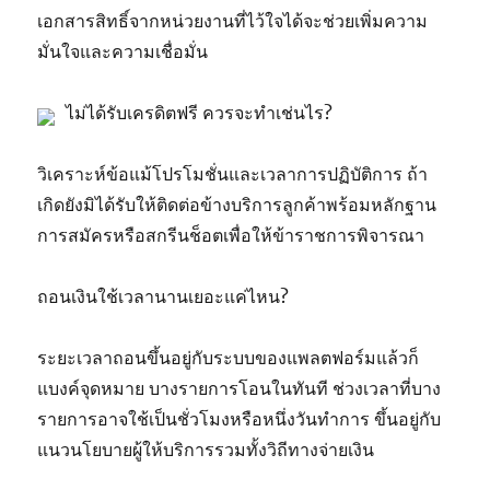
เอกสารสิทธิ์จากหน่วยงานที่ไว้ใจได้จะช่วยเพิ่มความ
มั่นใจและความเชื่อมั่น
ไม่ได้รับเครดิตฟรี ควรจะทำเช่นไร?
วิเคราะห์ข้อแม้โปรโมชั่นและเวลาการปฏิบัติการ ถ้า
เกิดยังมิได้รับให้ติดต่อข้างบริการลูกค้าพร้อมหลักฐาน
การสมัครหรือสกรีนช็อตเพื่อให้ข้าราชการพิจารณา
ถอนเงินใช้เวลานานเยอะแค่ไหน?
ระยะเวลาถอนขึ้นอยู่กับระบบของแพลตฟอร์มแล้วก็
แบงค์จุดหมาย บางรายการโอนในทันที ช่วงเวลาที่บาง
รายการอาจใช้เป็นชั่วโมงหรือหนึ่งวันทำการ ขึ้นอยู่กับ
แนวนโยบายผู้ให้บริการรวมทั้งวิถีทางจ่ายเงิน