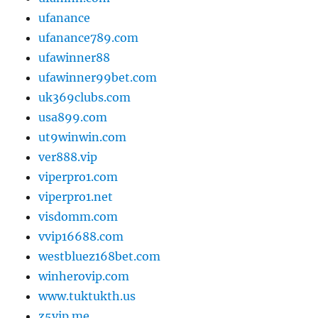
ufanance
ufanance789.com
ufawinner88
ufawinner99bet.com
uk369clubs.com
usa899.com
ut9winwin.com
ver888.vip
viperpro1.com
viperpro1.net
visdomm.com
vvip16688.com
westbluez168bet.com
winherovip.com
www.tuktukth.us
z5vip.me