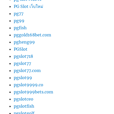
PG Slot เว็บใหม่
pg77
pg99
pgfish
pggold168bet.com
pgheng99
PGSlot
pgslot718
pgslot77
pgslot77.com
pgslot99
pgslot9999.co
pgslot999bets.com
pgslotceo
pgslotfish
pgslotgolf