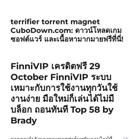
terrifier torrent magnet
CuboDown.com: ดาวน์โหลดเกม
ซอฟต์แวร์ และเนื้อหามากมายฟรีที่นี่!
FinniVIP เครดิตฟรี 29
October FinniVIP ระบบ
เหมาะกับการใช้งานทุกวันใช้
งานง่าย มือใหม่ก็เล่นได้ไม่มี
บล็อก ถอนทันที Top 58 by
Brady