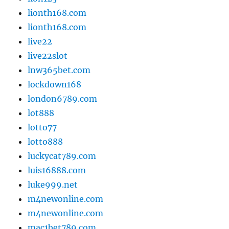
lionth168.com
lionth168.com
live22
live22slot
lnw365bet.com
lockdown168
london6789.com
lot888
lotto77
lotto888
luckycat789.com
luis16888.com
luke999.net
m4newonline.com
m4newonline.com
mac1bet789.com