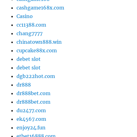
cashgame168x.com
Casino
cc11388.com
chang7777
chinatown888.win
cupcake88x.com
debet slot
debet slot
dgb222hot.com
dr888
dr888bet.com
dr888bet.com
du2477.com
ek4567.com
enjoy24.fun
etbet16888.com