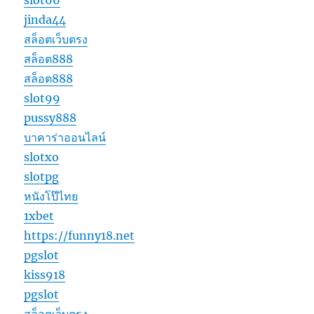
slot66
jinda44
สล็อตเว็บตรง
สล็อต888
สล็อต888
slot99
pussy888
บาคาร่าออนไลน์
slotxo
slotpg
หนังโป๊ไทย
1xbet
https://funny18.net
pgslot
kiss918
pgslot