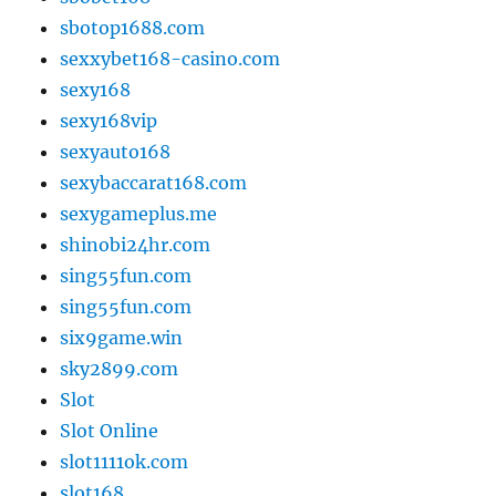
sbotop1688.com
sexxybet168-casino.com
sexy168
sexy168vip
sexyauto168
sexybaccarat168.com
sexygameplus.me
shinobi24hr.com
sing55fun.com
sing55fun.com
six9game.win
sky2899.com
Slot
Slot Online
slot1111ok.com
slot168