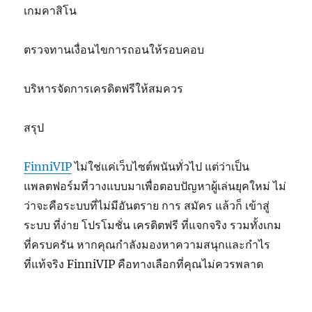
เกมคาสิโน
ตรวจทานเงื่อนไขการถอนให้รอบคอบ
บริหารจัดการเครดิตฟรีให้สมควร
สรุป
FinniVIP
ไม่ใช่แค่เว็บไซต์พนันทั่วไป แต่ว่าเป็น
แพลตฟอร์มที่วางแบบมาเพื่อตอบปัญหาผู้เล่นยุคใหม่ ไม่
ว่าจะคือระบบที่ไม่มีอันตราย การ สมัคร แล้วก็ เข้าสู่
ระบบ ที่ง่าย โปรโมชั่น เครดิตฟรี ที่แจกจริง รวมทั้งเกม
ที่ครบครัน หากคุณกำลังมองหาความสนุกและกำไร
ที่แท้จริง FinniVIP คือทางเลือกที่คุณไม่ควรพลาด