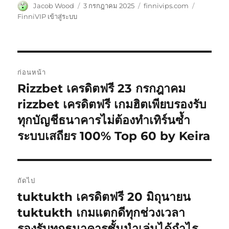
ผู้
เขียน
หมวด
ป้าย
Jacob Wood
3 กรกฎาคม 2025
finnivips.com
เขียน
เมื่อ
หมู่
กำกับ
FinniVIP เข้าสู่ระบบ
แนะแนว
ก่อนหน้า
เรื่อง
Rizzbet เครดิตฟรี 23 กรกฎาคม
เรื่อง
ก่อน
rizzbet เครดิตฟรี เกมฮิตเพียบรองรับ
หน้า:
ทุกบัญชีธนาคารไม่ต้องทำเทิร์นซ้ำ
ระบบเสถียร 100% Top 60 by Keira
ถัดไป
tuktukth เครดิตฟรี 20 มิถุนายน
เรื่อง
ต่อ
tuktukth เกมแตกดีทุกช่วงเวลา
ไป:
รองรับทุกธนาคารชั้นนำเล่นได้กำไร