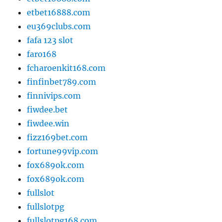
etbet16888.com
eu369clubs.com
fafa 123 slot
faro168
fcharoenkit168.com
finfinbet789.com
finnivips.com
fiwdee.bet
fiwdee.win
fizz169bet.com
fortune99vip.com
fox689ok.com
fox689ok.com
fullslot
fullslotpg
fullslotpg168.com