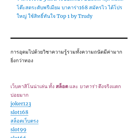
โต๊ะสดระดับพรีเมียม บาคาร่า168 สมัครไว ได้โปร
ใหญ่ ใช้สิทธิ์ทันใจ Top 1 by Trudy
การอุดมไปด้วยวิชาความรู้รวมทั้งความถนัดมีค่ามาก
ยิ่งกว่าทอง
เว็บคาสิโนน่าเล่น ทั้ง
สล็อต
และ
บาคาร่า
ตึงจริงแตก
บ่อยมาก
joker123
slot168
สล็อตเว็บตรง
slot99