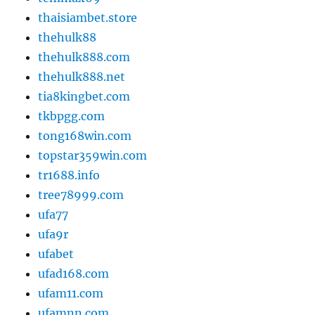
thaisiambet.store
thehulk88
thehulk888.com
thehulk888.net
tia8kingbet.com
tkbpgg.com
tong168win.com
topstar359win.com
tr1688.info
tree78999.com
ufa77
ufa9r
ufabet
ufad168.com
ufam11.com
ufamnn.com