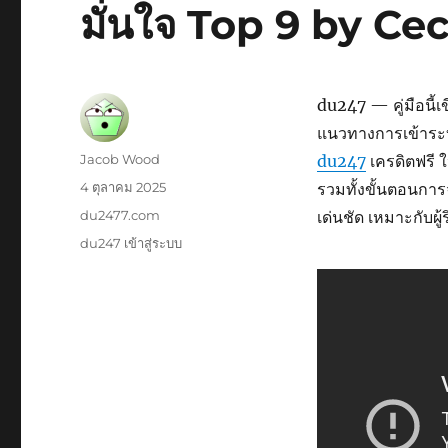
มั่นใจ Top 9 by Cec
du247 — คู่มือนี้เข
แนวทางการเข้าระ
ผู้
Jacob Wood
du247
เครดิตฟรี 
เขียน
เขียน
4 ตุลาคม 2025
รวมทั้งขั้นตอนการ
เมื่อ
หมวด
du2477.com
เด่นชัด เหมาะกับผู้
หมู่
ป้าย
du247 เข้าสู่ระบบ
กำกับ