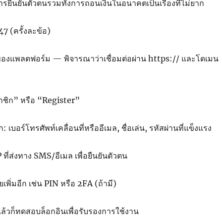
ารยืนยันตัวตนรวมทั้งการถอนเงินในอนาคตเป็นเรื่องที่ไม่ยาก
7 (ครั้งละข้อ)
องแพลตฟอร์ม — พิจารณาว่าเชื่อมต่อผ่าน https:// และโดเมน
าชิก” หรือ “Register”
เบอร์โทรศัพท์เคลื่อนที่หรืออีเมล, ชื่อเล่น, รหัสผ่านที่แข็งแรง
ที่ส่งทาง SMS/อีเมล เพื่อยืนยันตัวตน
เพิ่มอีก เช่น PIN หรือ 2FA (ถ้ามี)
 แล้วก็ทดสอบล็อกอินเพื่อรับรองการใช้งาน