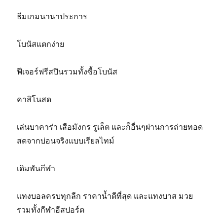
ธีมเกมนานาประการ
โบนัสแตกง่าย
ฟีเจอร์ฟรีสปินรวมทั้งซื้อโบนัส
คาสิโนสด
เล่นบาคาร่า เสือมังกร รูเล็ต และก็อื่นๆผ่านการถ่ายทอด
สดจากบ่อนจริงแบบเรียลไทม์
เดิมพันกีฬา
แทงบอลครบทุกลีก ราคาน้ำดีที่สุด และแทงบาส มวย
รวมทั้งกีฬาอีสปอร์ต