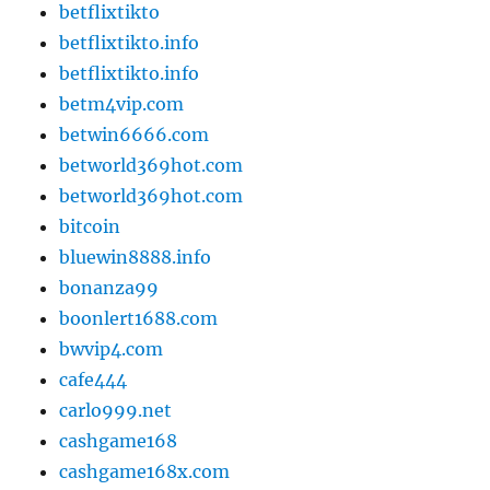
betflixtikto
betflixtikto.info
betflixtikto.info
betm4vip.com
betwin6666.com
betworld369hot.com
betworld369hot.com
bitcoin
bluewin8888.info
bonanza99
boonlert1688.com
bwvip4.com
cafe444
carlo999.net
cashgame168
cashgame168x.com