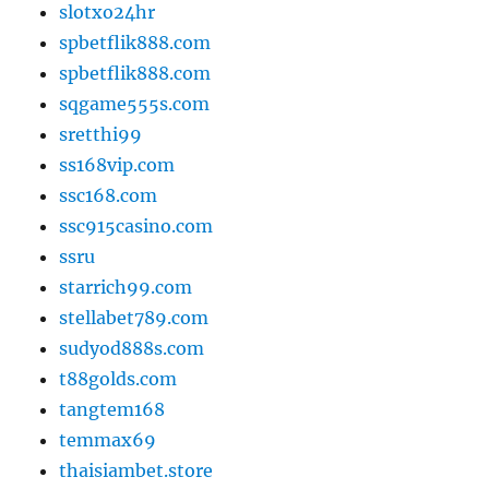
slotxo24hr
spbetflik888.com
spbetflik888.com
sqgame555s.com
sretthi99
ss168vip.com
ssc168.com
ssc915casino.com
ssru
starrich99.com
stellabet789.com
sudyod888s.com
t88golds.com
tangtem168
temmax69
thaisiambet.store