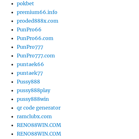
pokbet
premium66.info
proded888x.com
PunPro66
PunPro66.com
PunPro777
PunPro777.com
puntaek66
puntaek77
Pussy888
pussy888play
pussy888win
qr code generator
ramclubx.com
RENO88WIN.COM
RENO88WIN.COM