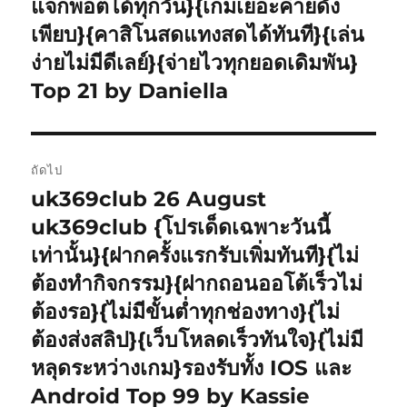
แจ็กพอตได้ทุกวัน}{เกมเยอะค่ายดัง
เพียบ}{คาสิโนสดแทงสดได้ทันที}{เล่น
ง่ายไม่มีดีเลย์}{จ่ายไวทุกยอดเดิมพัน}
Top 21 by Daniella
ถัดไป
uk369club 26 August
เรื่อง
ต่อ
uk369club {โปรเด็ดเฉพาะวันนี้
ไป:
เท่านั้น}{ฝากครั้งแรกรับเพิ่มทันที}{ไม่
ต้องทำกิจกรรม}{ฝากถอนออโต้เร็วไม่
ต้องรอ}{ไม่มีขั้นต่ำทุกช่องทาง}{ไม่
ต้องส่งสลิป}{เว็บโหลดเร็วทันใจ}{ไม่มี
หลุดระหว่างเกม}รองรับทั้ง IOS และ
Android Top 99 by Kassie