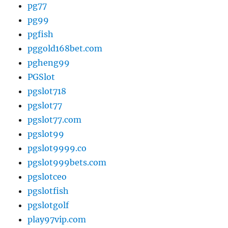
pg77
pg99
pgfish
pggold168bet.com
pgheng99
PGSlot
pgslot718
pgslot77
pgslot77.com
pgslot99
pgslot9999.co
pgslot999bets.com
pgslotceo
pgslotfish
pgslotgolf
play97vip.com