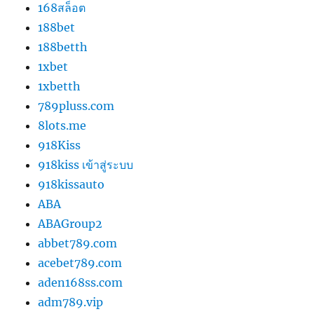
168สล็อต
188bet
188betth
1xbet
1xbetth
789pluss.com
8lots.me
918Kiss
918kiss เข้าสู่ระบบ
918kissauto
ABA
ABAGroup2
abbet789.com
acebet789.com
aden168ss.com
adm789.vip