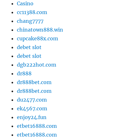
Casino
cc11388.com
chang7777
chinatown888.win
cupcake88x.com
debet slot
debet slot
dgb222hot.com
dr888
dr888bet.com
dr888bet.com
du2477.com
ek4567.com
enjoy24.fun
etbet16888.com
etbet16888.com